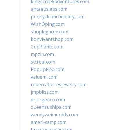
kingscreekadventures.com
antaeuslabs.com
purelycleanchemdry.com
WishOping.com
shoplegacee.com
bonvivantshop.com
CupPlante.com
mpzin.com
stcreal.com
PopUpFlea.com
valueml.com
rebeccatorresjewelry.com
jmpbliss.com
drjorgerico.com
queensushipa.com
wendyweimerdds.com
ameri-camp.com
hrsreceivables.com