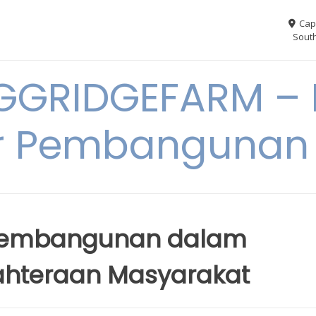
Cap
South
GGRIDGEFARM – I
r Pembangunan
 Pembangunan dalam
ahteraan Masyarakat