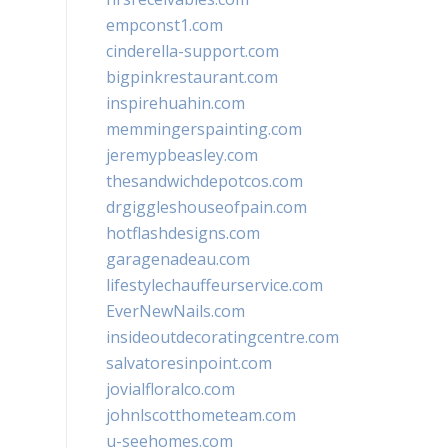
empconst1.com
cinderella-support.com
bigpinkrestaurant.com
inspirehuahin.com
memmingerspainting.com
jeremypbeasley.com
thesandwichdepotcos.com
drgiggleshouseofpain.com
hotflashdesigns.com
garagenadeau.com
lifestylechauffeurservice.com
EverNewNails.com
insideoutdecoratingcentre.com
salvatoresinpoint.com
jovialfloralco.com
johnlscotthometeam.com
u-seehomes.com