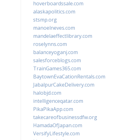
hoverboardssale.com
alaskapolitics.com
stsmp.org
manoelneves.com
mandelaeffectlibrary.com
roselynns.com
balanceyoganj.com
salesforceblogs.com
TrainGames365.com
BaytownEvaCationRentals.com
JabalpurCakeDelivery.com
halobjd.com
intelligenceqatar.com
PikaPikaApp.com
takecareofbusinessdfw.org
HamadaOfJapan.com
VersifyLifestyle.com