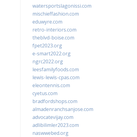
watersportslagonissi.com
mischieffashion.com
eduwyre.com
retro-interiors.com
theblvd-boise.com
fpet2023.org
e-smart2022.org
ngrc2022.org
leesfamilyfoods.com
lewis-lewis-cpas.com
eleontennis.com
cyetus.com
bradfordshops.com
almadenranchsanjose.com
advocatevijay.com
adlibilimler2023.com
naswwebed.org