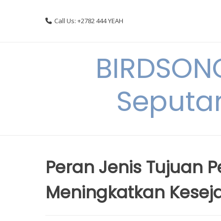
Skip
to
Call Us: +2782 444 YEAH
content
BIRDSON
Seputa
Peran Jenis Tujuan
Meningkatkan Kesej