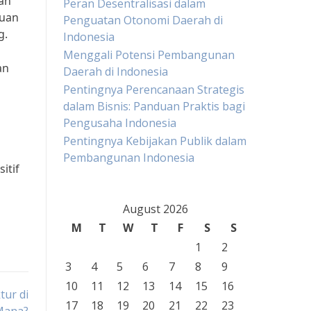
an
Peran Desentralisasi dalam
juan
Penguatan Otonomi Daerah di
g.
Indonesia
Menggali Potensi Pembangunan
an
Daerah di Indonesia
Pentingnya Perencanaan Strategis
dalam Bisnis: Panduan Praktis bagi
Pengusaha Indonesia
Pentingnya Kebijakan Publik dalam
Pembangunan Indonesia
itif
August 2026
M
T
W
T
F
S
S
1
2
3
4
5
6
7
8
9
10
11
12
13
14
15
16
ur di
17
18
19
20
21
22
23