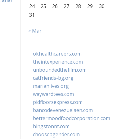
 Mana?
24
25
26
27
28
29
30
31
« Mar
okhealthcareers.com
theintexperience.com
unboundedthefilm.com
catfriends-bg.org
marianlives.org
waywardtees.com
pidfloorsexpress.com
bancodevenezuelaen.com
bettermoodfoodcorporation.com
hingstonnt.com
chooseagender.com