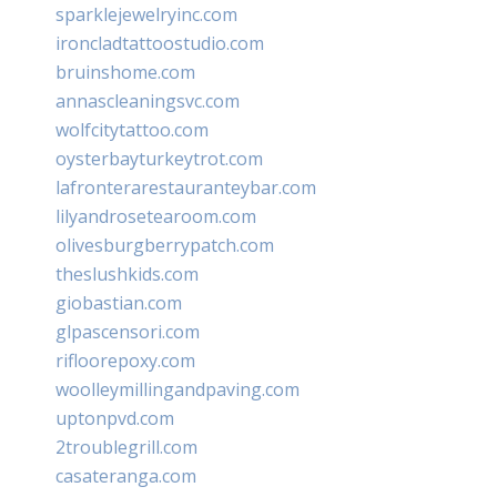
sparklejewelryinc.com
ironcladtattoostudio.com
bruinshome.com
annascleaningsvc.com
wolfcitytattoo.com
oysterbayturkeytrot.com
lafronterarestauranteybar.com
lilyandrosetearoom.com
olivesburgberrypatch.com
theslushkids.com
giobastian.com
glpascensori.com
rifloorepoxy.com
woolleymillingandpaving.com
uptonpvd.com
2troublegrill.com
casateranga.com