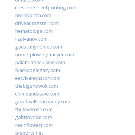
crescentstreetprinting.com
hornopizza.com
driveadragster.com
hematologa.com
lizaivanov.com
guesttinyhomes.com
home-plow-by-meyer.com
palatelatincuisine.com
blackdoglegacy.com
eatvivahouston.com
thebigshowok.com
chimeandstave.com
greatwallseafoodny.com
theloverose.com
gabriovoice.com
resinflowart.com
p-sports.net