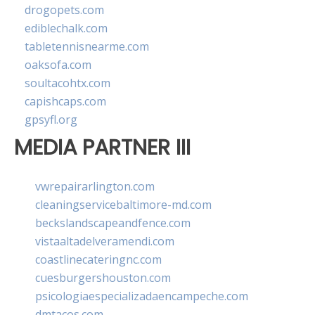
drogopets.com
ediblechalk.com
tabletennisnearme.com
oaksofa.com
soultacohtx.com
capishcaps.com
gpsyfl.org
MEDIA PARTNER III
vwrepairarlington.com
cleaningservicebaltimore-md.com
beckslandscapeandfence.com
vistaaltadelveramendi.com
coastlinecateringnc.com
cuesburgershouston.com
psicologiaespecializadaencampeche.com
dmtacos.com