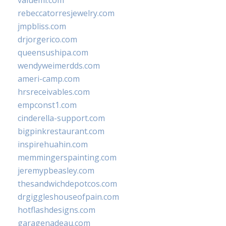
valueml.com
rebeccatorresjewelry.com
jmpbliss.com
drjorgerico.com
queensushipa.com
wendyweimerdds.com
ameri-camp.com
hrsreceivables.com
empconst1.com
cinderella-support.com
bigpinkrestaurant.com
inspirehuahin.com
memmingerspainting.com
jeremypbeasley.com
thesandwichdepotcos.com
drgiggleshouseofpain.com
hotflashdesigns.com
garagenadeau.com