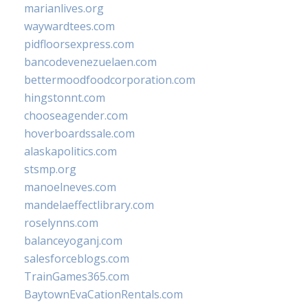
marianlives.org
waywardtees.com
pidfloorsexpress.com
bancodevenezuelaen.com
bettermoodfoodcorporation.com
hingstonnt.com
chooseagender.com
hoverboardssale.com
alaskapolitics.com
stsmp.org
manoelneves.com
mandelaeffectlibrary.com
roselynns.com
balanceyoganj.com
salesforceblogs.com
TrainGames365.com
BaytownEvaCationRentals.com