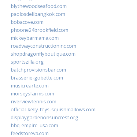
blythewoodseafood.com
paolosdelibangkok.com
bobacove.com
phoone24brookfield.com
mickeybarmama.com
roadwayconstructioninc.com
shopdragonflyboutique.com
sportszilla.org
batchprovisionsbar.com
brasserie-gobette.com
musicrearte.com
morseysfarms.com
riverviewtennis.com
official-kelly-toys-squishmallows.com
displaygardenonsuncrest.org
bbq-empire-usa.com
feedstoreva.com