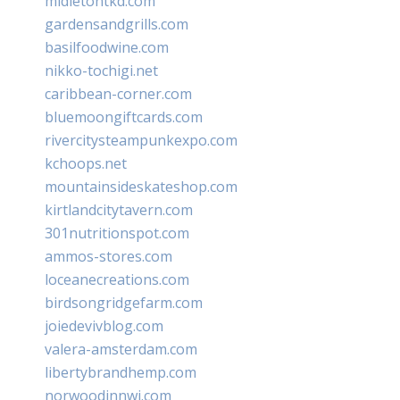
midletontkd.com
gardensandgrills.com
basilfoodwine.com
nikko-tochigi.net
caribbean-corner.com
bluemoongiftcards.com
rivercitysteampunkexpo.com
kchoops.net
mountainsideskateshop.com
kirtlandcitytavern.com
301nutritionspot.com
ammos-stores.com
loceanecreations.com
birdsongridgefarm.com
joiedevivblog.com
valera-amsterdam.com
libertybrandhemp.com
norwoodinnwi.com