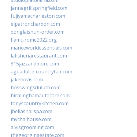
studiopiattellina.com
jannagrillspringfield.com
fujiyamacharleston.com
elpatronchardon.com
donglaishun-order.com
fiamc-rome2022.org
mariceworldessentials.com
lafisheriarestaurant.com
915jazzandmore.com
aguadulce-countryfair.com
jakehovis.com
bosswingsduluth.com
birminghamautocare.com
tonyscountrykitchen.com
jbellasnailspa.com
mychaihouse.com
alvisgrooming.com
thegeorginaestate.com