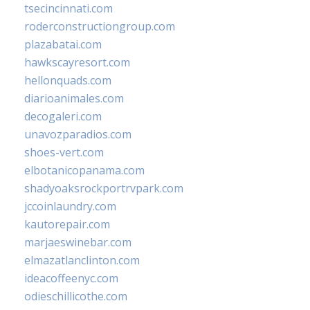
tsecincinnati.com
roderconstructiongroup.com
plazabatai.com
hawkscayresort.com
hellonquads.com
diarioanimales.com
decogaleri.com
unavozparadios.com
shoes-vert.com
elbotanicopanama.com
shadyoaksrockportrvpark.com
jccoinlaundry.com
kautorepair.com
marjaeswinebar.com
elmazatlanclinton.com
ideacoffeenyc.com
odieschillicothe.com