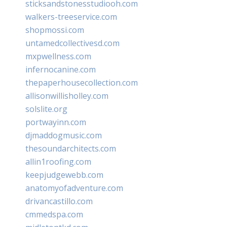
sticksandstonesstudiooh.com
walkers-treeservice.com
shopmossi.com
untamedcollectivesd.com
mxpwellness.com
infernocanine.com
thepaperhousecollection.com
allisonwillisholley.com
solslite.org
portwayinn.com
djmaddogmusic.com
thesoundarchitects.com
allin1roofing.com
keepjudgewebb.com
anatomyofadventure.com
drivancastillo.com
cmmedspa.com