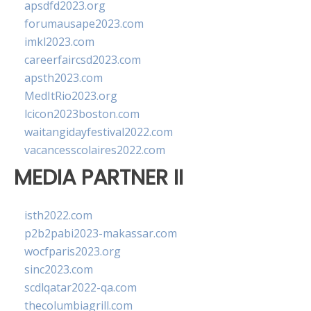
apsdfd2023.org
forumausape2023.com
imkl2023.com
careerfaircsd2023.com
apsth2023.com
MedItRio2023.org
lcicon2023boston.com
waitangidayfestival2022.com
vacancesscolaires2022.com
MEDIA PARTNER II
isth2022.com
p2b2pabi2023-makassar.com
wocfparis2023.org
sinc2023.com
scdlqatar2022-qa.com
thecolumbiagrill.com