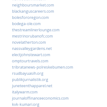
neighboursmarket.com
blackanguscareers.com
bolesfororegon.com
bodega-ole.com
thestreamlinerlounge.com
mestrinorubanofc.com
novelatherton.com
nassvalleygardens.net
electjohnstewart.com
omptourtravels.com
tribratanews-polreskebumen.com
rsudbayuasih.org
publikjurnalistik.org
juneteenthapparel.net
italywarm.com
journaloffinanceeconomics.com
kvk-kumari.org