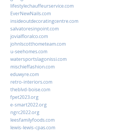
lifestylechauffeurservice.com
EverNewNails.com
insideoutdecoratingcentre.com
salvatoresinpoint.com
jovialfloralco.com
johnlscotthometeam.com
u-seehomes.com
watersportslagonissi.com
mischieffashion.com
eduwyre.com
retro-interiors.com
theblvd-boise.com
fpet2023.org
e-smart2022.org
ngrc2022.org
leesfamilyfoods.com
lewis-lewis-cpas.com