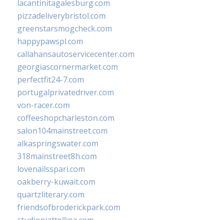
lacantinitagalesburg.com
pizzadeliverybristol.com
greenstarsmogcheck.com
happypawspl.com
callahansautoservicecenter.com
georgiascornermarket.com
perfectfit24-7.com
portugalprivatedriver.com
von-racer.com
coffeeshopcharleston.com
salon104mainstreet.com
alkaspringswater.com
318mainstreet8h.com
lovenailsspari.com
oakberry-kuwait.com
quartzliterary.com
friendsofbroderickpark.com