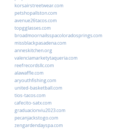
korsairstreetwear.com
petshopallston.com
avenue26tacos.com
topgglasses.com
broadmoornailsspacoloradosprings.com
missblackpasadena.com
anneskitchen.org
valenciamarketytaqueria.com
reefrecordsllc.com
alawaffle.com
aryouthfishing.com
united-basketball.com
tios-tacos.com
cafecito-satx.com
graduacionviu2023.com
pecanjackstogo.com
zengardendayspa.com