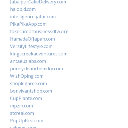
JabalpurCakeDelivery.com
halobjd.com
intelligenceqatar.com
PikaPikaApp.com
takecareofbusinessdfw.org
HamadaOfJapan.com
VersifyLifestyle.com
kingscreekadventures.com
antaeuslabs.com
purelycleanchemdry.com
WishOping.com
shoplegacee.com
bonvivantshop.com
CupPlante.com
mpzin.com
stcreal.com
PopUpFlea.com