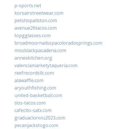
p-sports.net
korsairstreetwear.com
petshopallston.com
avenue26tacos.com
topgglasses.com
broadmoornailsspacoloradosprings.com
missblackpasadena.com
anneskitchen.org
valenciamarketytaqueria.com
reefrecordsllc.com
alawaffle.com
aryouthfishing.com
united-basketball.com
tios-tacos.com
cafecito-satx.com
graduacionviu2023.com
pecanjackstogo.com