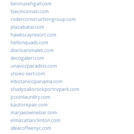
bennusehgall.com
tsecincinnati.com
roderconstructiongroup.com
plazabatai.com
hawkscayresort.com
hellonquads.com
diarioanimales.com
decogaleri.com
unavozparadios.com
shoes-vert.com
elbotanicopanama.com
shadyoaksrockportrvpark.com
jccoinlaundry.com
kautorepair.com
marjaeswinebar.com
elmazatlanclinton.com
ideacoffeenyc.com