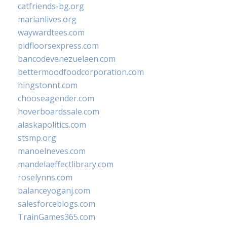
catfriends-bg.org
marianlives.org
waywardtees.com
pidfloorsexpress.com
bancodevenezuelaen.com
bettermoodfoodcorporation.com
hingstonnt.com
chooseagender.com
hoverboardssale.com
alaskapolitics.com
stsmp.org
manoelneves.com
mandelaeffectlibrary.com
roselynns.com
balanceyoganj.com
salesforceblogs.com
TrainGames365.com