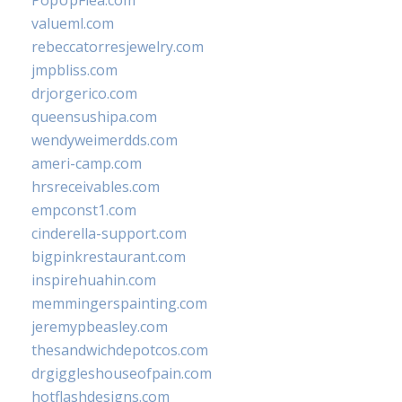
PopUpFlea.com
valueml.com
rebeccatorresjewelry.com
jmpbliss.com
drjorgerico.com
queensushipa.com
wendyweimerdds.com
ameri-camp.com
hrsreceivables.com
empconst1.com
cinderella-support.com
bigpinkrestaurant.com
inspirehuahin.com
memmingerspainting.com
jeremypbeasley.com
thesandwichdepotcos.com
drgiggleshouseofpain.com
hotflashdesigns.com