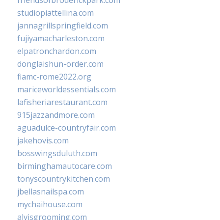
friendsofbroderickpark.com
studiopiattellina.com
jannagrillspringfield.com
fujiyamacharleston.com
elpatronchardon.com
donglaishun-order.com
fiamc-rome2022.org
mariceworldessentials.com
lafisheriarestaurant.com
915jazzandmore.com
aguadulce-countryfair.com
jakehovis.com
bosswingsduluth.com
birminghamautocare.com
tonyscountrykitchen.com
jbellasnailspa.com
mychaihouse.com
alvisgrooming.com