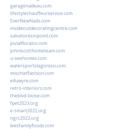
garagenadeau.com
lifestylechauffeurservice.com
EverNewNails.com
insideoutdecoratingcentre.com
salvatoresinpoint.com
jovialfloralco.com
johnlscotthometeam.com
u-seehomes.com
watersportslagonissi.com
mischieffashion.com
eduwyre.com
retro-interiors.com
theblvd-boise.com
fpet2023.org
e-smart2022.org
ngrc2022.org
leesfamilyfoods.com