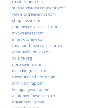
casateranga.com
sticksandstonesstudiooh.com
walkers-treeservice.com
shopmossi.com
untamedcollectivesd.com
mxpwellness.com
infernocanine.com
thepaperhousecollection.com
allisonwillisholley.com
solslite.org
portwayinn.com
djmaddogmusic.com
thesoundarchitects.com
allin1roofing.com
keepjudgewebb.com
anatomyofadventure.com
drivancastillo.com