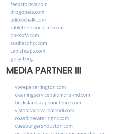
feedstoreva.com
drogopets.com
ediblechalk.com
tabletennisnearme.com
oaksofa.com
soultacohtx.com
capishcaps.com
gpsyfl.org
MEDIA PARTNER III
vwrepairarlington.com
cleaningservicebaltimore-md.com
beckslandscapeandfence.com
vistaaltadelveramendi.com
coastlinecateringnc.com
cuesburgershouston.com
psicologiaespecializadaencampeche.com