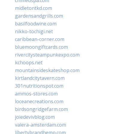
cmmedspa.com
midletontkd.com
gardensandgrills.com
basilfoodwine.com
nikko-tochigi.net
caribbean-corner.com
bluemoongiftcards.com
rivercitysteampunkexpo.com
kchoops.net
mountainsideskateshop.com
kirtlandcitytavern.com
301nutritionspot.com
ammos-stores.com
loceanecreations.com
birdsongridgefarm.com
joiedevivblog.com
valera-amsterdam.com
libertybrandhemp.com