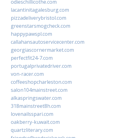
odieschillicothe.com
lacantinitagalesburg.com
pizzadeliverybristol.com
greenstarsmogcheck.com
happypawspl.com
callahansautoservicecenter.com
georgiascornermarket.com
perfectfit24-7.com
portugalprivatedriver.com
von-racer.com
coffeeshopcharleston.com
salon104mainstreet.com
alkaspringswater.com
318mainstreet8h.com
lovenailsspari.com
oakberry-kuwait.com
quartzliterary.com