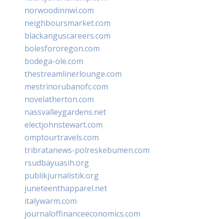
norwoodinnwi.com
neighboursmarket.com
blackanguscareers.com
bolesfororegon.com
bodega-ole.com
thestreamlinerlounge.com
mestrinorubanofc.com
novelatherton.com
nassvalleygardens.net
electjohnstewart.com
omptourtravels.com
tribratanews-polreskebumen.com
rsudbayuasih.org
publikjurnalistik.org
juneteenthapparel.net
italywarm.com
journaloffinanceeconomics.com