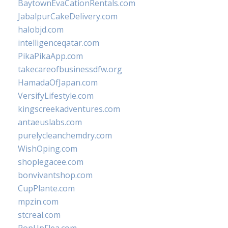
BaytownEvaCationRentals.com
JabalpurCakeDelivery.com
halobjd.com
intelligenceqatar.com
PikaPikaApp.com
takecareofbusinessdfw.org
HamadaOfJapan.com
VersifyLifestyle.com
kingscreekadventures.com
antaeuslabs.com
purelycleanchemdry.com
WishOping.com
shoplegacee.com
bonvivantshop.com
CupPlante.com
mpzin.com
stcreal.com