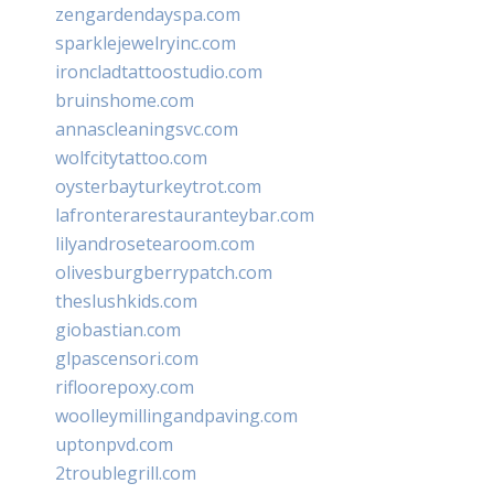
zengardendayspa.com
sparklejewelryinc.com
ironcladtattoostudio.com
bruinshome.com
annascleaningsvc.com
wolfcitytattoo.com
oysterbayturkeytrot.com
lafronterarestauranteybar.com
lilyandrosetearoom.com
olivesburgberrypatch.com
theslushkids.com
giobastian.com
glpascensori.com
rifloorepoxy.com
woolleymillingandpaving.com
uptonpvd.com
2troublegrill.com