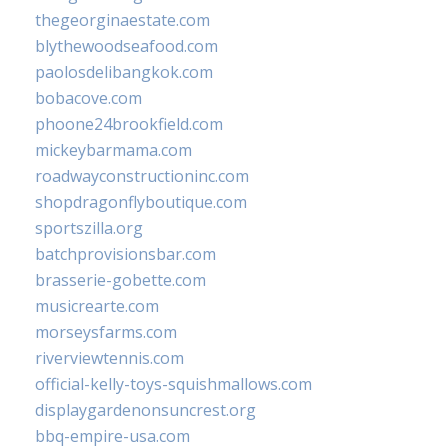
thegeorginaestate.com
blythewoodseafood.com
paolosdelibangkok.com
bobacove.com
phoone24brookfield.com
mickeybarmama.com
roadwayconstructioninc.com
shopdragonflyboutique.com
sportszilla.org
batchprovisionsbar.com
brasserie-gobette.com
musicrearte.com
morseysfarms.com
riverviewtennis.com
official-kelly-toys-squishmallows.com
displaygardenonsuncrest.org
bbq-empire-usa.com