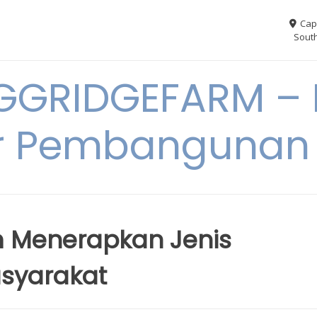
Cap
South
GGRIDGEFARM – I
r Pembangunan
am Menerapkan Jenis
syarakat