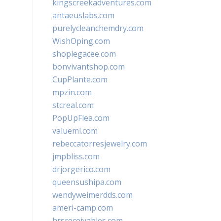
kingscreekadventures.com
antaeuslabs.com
purelycleanchemdry.com
WishOping.com
shoplegacee.com
bonvivantshop.com
CupPlante.com
mpzin.com
stcreal.com
PopUpFlea.com
valueml.com
rebeccatorresjewelry.com
jmpbliss.com
drjorgerico.com
queensushipa.com
wendyweimerdds.com
ameri-camp.com
hrsreceivables.com