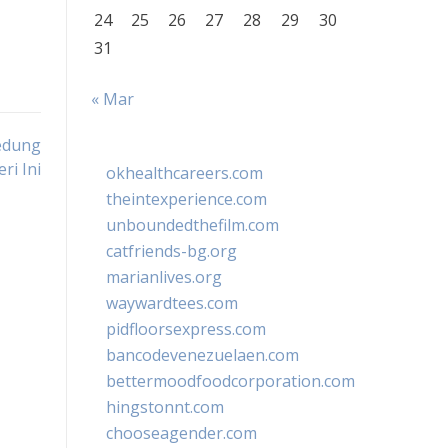
24
25
26
27
28
29
30
31
« Mar
edung
ri Ini
okhealthcareers.com
theintexperience.com
unboundedthefilm.com
catfriends-bg.org
marianlives.org
waywardtees.com
pidfloorsexpress.com
bancodevenezuelaen.com
bettermoodfoodcorporation.com
hingstonnt.com
chooseagender.com