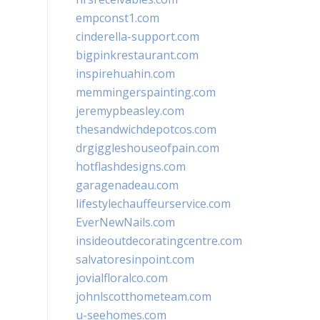
empconst1.com
cinderella-support.com
bigpinkrestaurant.com
inspirehuahin.com
memmingerspainting.com
jeremypbeasley.com
thesandwichdepotcos.com
drgiggleshouseofpain.com
hotflashdesigns.com
garagenadeau.com
lifestylechauffeurservice.com
EverNewNails.com
insideoutdecoratingcentre.com
salvatoresinpoint.com
jovialfloralco.com
johnlscotthometeam.com
u-seehomes.com