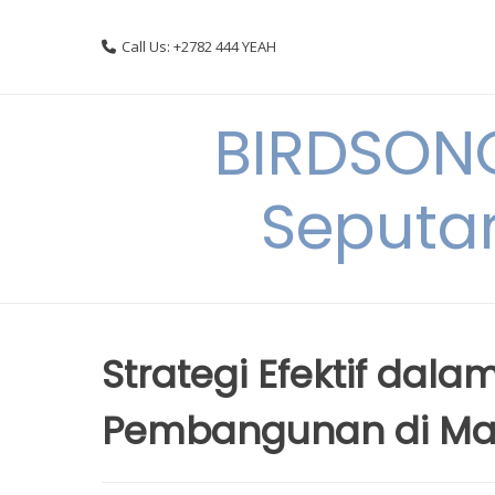
Skip
to
Call Us: +2782 444 YEAH
content
BIRDSON
Seputa
Strategi Efektif dal
Pembangunan di Ma