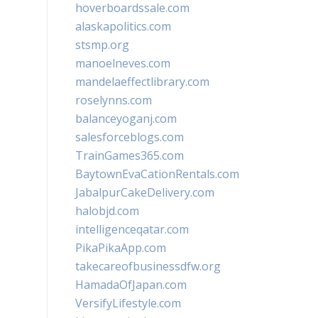
hoverboardssale.com
alaskapolitics.com
stsmp.org
manoelneves.com
mandelaeffectlibrary.com
roselynns.com
balanceyoganj.com
salesforceblogs.com
TrainGames365.com
BaytownEvaCationRentals.com
JabalpurCakeDelivery.com
halobjd.com
intelligenceqatar.com
PikaPikaApp.com
takecareofbusinessdfw.org
HamadaOfJapan.com
VersifyLifestyle.com