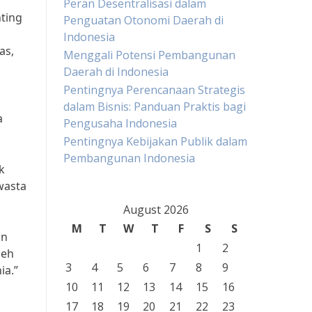
Peran Desentralisasi dalam
ting
Penguatan Otonomi Daerah di
Indonesia
as,
Menggali Potensi Pembangunan
Daerah di Indonesia
Pentingnya Perencanaan Strategis
dalam Bisnis: Panduan Praktis bagi
a
Pengusaha Indonesia
Pentingnya Kebijakan Publik dalam
Pembangunan Indonesia
k
wasta
August 2026
M
T
W
T
F
S
S
an
1
2
leh
3
4
5
6
7
8
9
ia.”
10
11
12
13
14
15
16
17
18
19
20
21
22
23