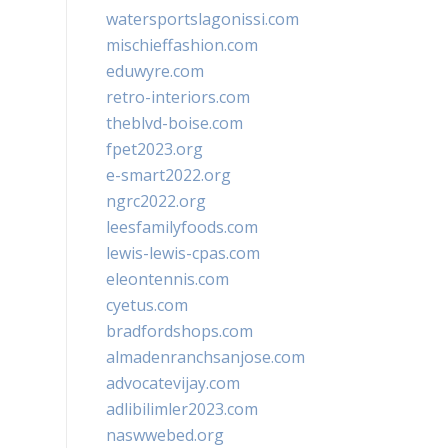
watersportslagonissi.com
mischieffashion.com
eduwyre.com
retro-interiors.com
theblvd-boise.com
fpet2023.org
e-smart2022.org
ngrc2022.org
leesfamilyfoods.com
lewis-lewis-cpas.com
eleontennis.com
cyetus.com
bradfordshops.com
almadenranchsanjose.com
advocatevijay.com
adlibilimler2023.com
naswwebed.org