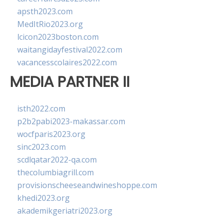
apsth2023.com
MedItRio2023.org
lcicon2023boston.com
waitangidayfestival2022.com
vacancesscolaires2022.com
MEDIA PARTNER II
isth2022.com
p2b2pabi2023-makassar.com
wocfparis2023.org
sinc2023.com
scdlqatar2022-qa.com
thecolumbiagrill.com
provisionscheeseandwineshoppe.com
khedi2023.org
akademikgeriatri2023.org