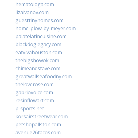
hematologa.com
lizaivanov.com
guesttinyhomes.com
home-plow-by-meyer.com
palatelatincuisine.com
blackdoglegacy.com
eatvivahouston.com
thebigshowok.com
chimeandstave.com
greatwallseafoodny.com
theloverose.com
gabriovoice.com
resinflowart.com
p-sports.net
korsairstreetwear.com
petshopallston.com
avenue26tacos.com