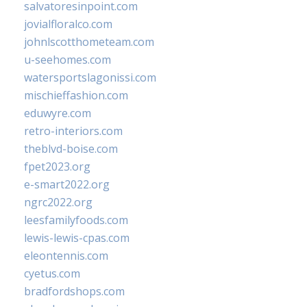
salvatoresinpoint.com
jovialfloralco.com
johnlscotthometeam.com
u-seehomes.com
watersportslagonissi.com
mischieffashion.com
eduwyre.com
retro-interiors.com
theblvd-boise.com
fpet2023.org
e-smart2022.org
ngrc2022.org
leesfamilyfoods.com
lewis-lewis-cpas.com
eleontennis.com
cyetus.com
bradfordshops.com