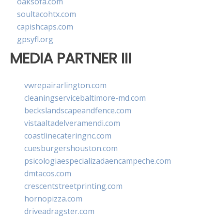
oaksofa.com
soultacohtx.com
capishcaps.com
gpsyfl.org
MEDIA PARTNER III
vwrepairarlington.com
cleaningservicebaltimore-md.com
beckslandscapeandfence.com
vistaaltadelveramendi.com
coastlinecateringnc.com
cuesburgershouston.com
psicologiaespecializadaencampeche.com
dmtacos.com
crescentstreetprinting.com
hornopizza.com
driveadragster.com