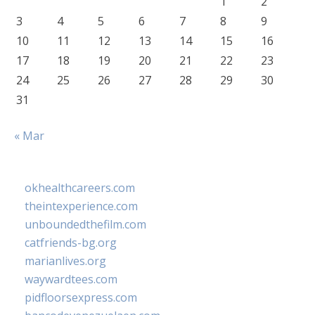
1
2
3
4
5
6
7
8
9
10
11
12
13
14
15
16
17
18
19
20
21
22
23
24
25
26
27
28
29
30
31
« Mar
okhealthcareers.com
theintexperience.com
unboundedthefilm.com
catfriends-bg.org
marianlives.org
waywardtees.com
pidfloorsexpress.com