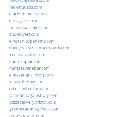
hawkscayresort.com
hellonquads.com
diarioanimales.com
decogaleri.com
unavozparadios.com
shoes-vert.com
elbotanicopanama.com
shadyoaksrockportrvpark.com
jccoinlaundry.com
kautorepair.com
marjaeswinebar.com
elmazatlanclinton.com
ideacoffeenyc.com
odieschillicothe.com
lacantinitagalesburg.com
pizzadeliverybristol.com
greenstarsmogcheck.com
happypawspl.com