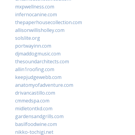
mxpwellness.com
infernocanine.com
thepaperhousecollection.com
allisonwillisholley.com
solslite.org
portwayinn.com
djmaddogmusic.com
thesoundarchitects.com
allin1roofing.com
keepjudgewebb.com
anatomyofadventure.com
drivancastillo.com
cmmedspa.com
midletontkd.com
gardensandgrills.com
basilfoodwine.com
nikko-tochigi.net