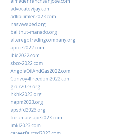
almadenranchsanjose.com
advocatevijay.com
adlibilimler2023.com
naswwebed.org
balithut-manado.org
alteregotradingcompany.org
aprce2022.com
ibie2022.com
sbcc-2022.com
AngolaOilAndGas2022.com
Convoy4Freedom2022.com
grur2023.org
hkhk2023.org
napm2023.org
apsdfd2023.org
forumausape2023.com
imkl2023.com
careerfaircsd2023.com