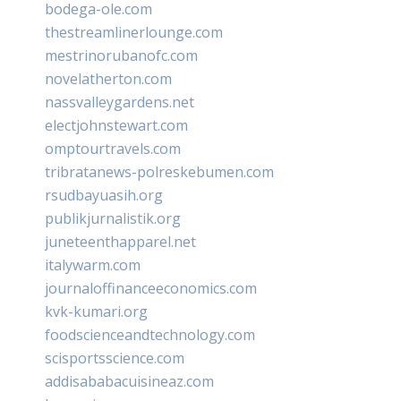
bodega-ole.com
thestreamlinerlounge.com
mestrinorubanofc.com
novelatherton.com
nassvalleygardens.net
electjohnstewart.com
omptourtravels.com
tribratanews-polreskebumen.com
rsudbayuasih.org
publikjurnalistik.org
juneteenthapparel.net
italywarm.com
journaloffinanceeconomics.com
kvk-kumari.org
foodscienceandtechnology.com
scisportsscience.com
addisababacuisineaz.com