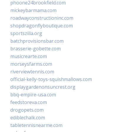
phoone24brookfield.com
mickeybarmama.com
roadwayconstructioninc.com
shopdragonflyboutique.com
sportszilla.org
batchprovisionsbar.com
brasserie-gobette.com
musicrearte.com
morseysfarms.com
riverviewtennis.com
official-kelly-toys-squishmallows.com
displaygardenonsuncrest.org
bbq-empire-usa.com
feedstoreva.com
drogopets.com
ediblechalk.com
tabletennisnearme.com