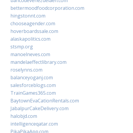
bancodevenezuelaen.com
bettermoodfoodcorporation.com
hingstonnt.com
chooseagender.com
hoverboardssale.com
alaskapolitics.com
stsmp.org
manoelneves.com
mandelaeffectlibrary.com
roselynns.com
balanceyoganj.com
salesforceblogs.com
TrainGames365.com
BaytownEvaCationRentals.com
JabalpurCakeDelivery.com
halobjd.com
intelligenceqatar.com
PikaPikaApp.com