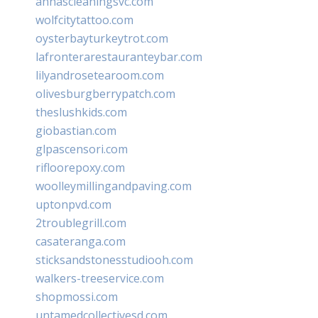
annascleaningsvc.com
wolfcitytattoo.com
oysterbayturkeytrot.com
lafronterarestauranteybar.com
lilyandrosetearoom.com
olivesburgberrypatch.com
theslushkids.com
giobastian.com
glpascensori.com
rifloorepoxy.com
woolleymillingandpaving.com
uptonpvd.com
2troublegrill.com
casateranga.com
sticksandstonesstudiooh.com
walkers-treeservice.com
shopmossi.com
untamedcollectivesd.com