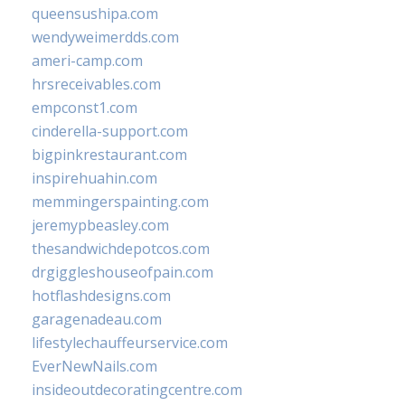
queensushipa.com
wendyweimerdds.com
ameri-camp.com
hrsreceivables.com
empconst1.com
cinderella-support.com
bigpinkrestaurant.com
inspirehuahin.com
memmingerspainting.com
jeremypbeasley.com
thesandwichdepotcos.com
drgiggleshouseofpain.com
hotflashdesigns.com
garagenadeau.com
lifestylechauffeurservice.com
EverNewNails.com
insideoutdecoratingcentre.com