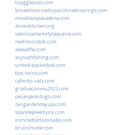
topgglasses.com
broadmoornailsspacoloradosprings.com
missblackpasadena.com
anneskitchen.org
valenciamarketytaqueria.com
reefrecordsllc.com
alawaffle.com
aryouthfishing.com
united-basketball.com
tios-tacos.com
cafecito-satx.com
graduacionviu2023.com
pecanjackstogo.com
zengardendayspa.com
sparklejewelryinc.com
ironcladtattoostudio.com
bruinshome.com