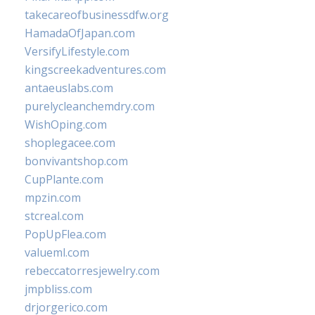
takecareofbusinessdfw.org
HamadaOfJapan.com
VersifyLifestyle.com
kingscreekadventures.com
antaeuslabs.com
purelycleanchemdry.com
WishOping.com
shoplegacee.com
bonvivantshop.com
CupPlante.com
mpzin.com
stcreal.com
PopUpFlea.com
valueml.com
rebeccatorresjewelry.com
jmpbliss.com
drjorgerico.com