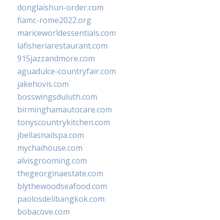
donglaishun-order.com
fiamc-rome2022.org
mariceworldessentials.com
lafisheriarestaurant.com
915jazzandmore.com
aguadulce-countryfair.com
jakehovis.com
bosswingsduluth.com
birminghamautocare.com
tonyscountrykitchen.com
jbellasnailspa.com
mychaihouse.com
alvisgrooming.com
thegeorginaestate.com
blythewoodseafood.com
paolosdelibangkok.com
bobacove.com