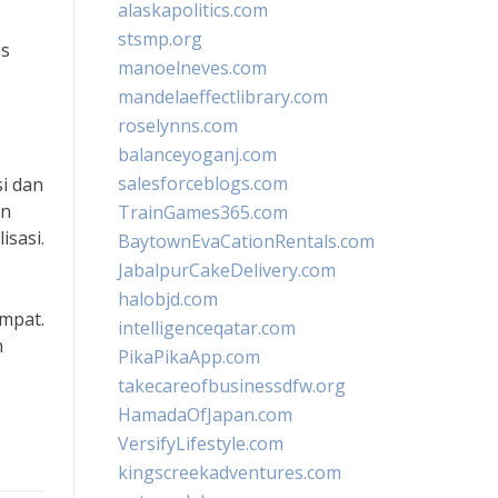
alaskapolitics.com
stsmp.org
is
manoelneves.com
mandelaeffectlibrary.com
roselynns.com
balanceyoganj.com
salesforceblogs.com
i dan
an
TrainGames365.com
isasi.
BaytownEvaCationRentals.com
JabalpurCakeDelivery.com
halobjd.com
mpat.
intelligenceqatar.com
n
PikaPikaApp.com
takecareofbusinessdfw.org
HamadaOfJapan.com
VersifyLifestyle.com
kingscreekadventures.com