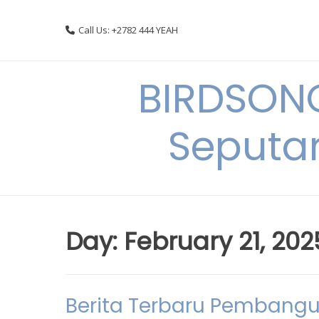
Skip
to
Call Us: +2782 444 YEAH
content
BIRDSON
Seputa
Day:
February 21, 202
Berita Terbaru Pembang