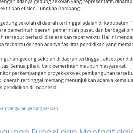
Dengan adanya gedung sekolah yang representatif, dihara
fektif dan efisien,” ungkap Bambang.
edung sekolah di daerah tertinggal adalah di Kabupaten 
tara pemerintah daerah, pemerintah pusat, dan berbagai pi
 tersebut berhasil diselesaikan tepat waktu. Hal ini menda
sa terbantu dengan adanya fasilitas pendidikan yang memad
gunan gedung sekolah di daerah tertinggal, akses pendid
litas. Semua pihak, baik pemerintah maupun masyarakat,
nitor perkembangan proyek-proyek pembangunan tersebu
di daerah tertinggal memang menunjukkan adanya kemaju
 pendidikan di Indonesia.
g pembangunan gedung sekolah
ngunan Fungsi dan Manfaat da