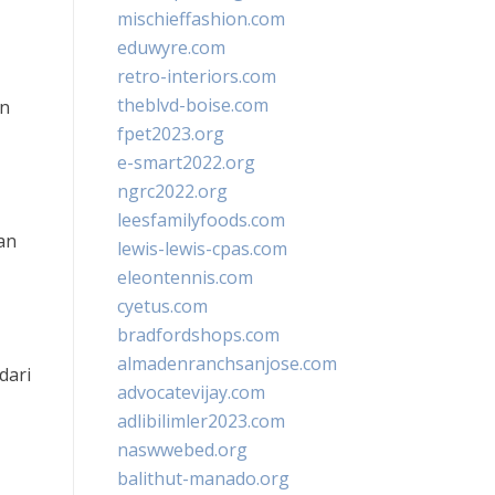
mischieffashion.com
eduwyre.com
retro-interiors.com
theblvd-boise.com
an
fpet2023.org
e-smart2022.org
ngrc2022.org
leesfamilyfoods.com
an
lewis-lewis-cpas.com
eleontennis.com
cyetus.com
bradfordshops.com
almadenranchsanjose.com
dari
advocatevijay.com
adlibilimler2023.com
naswwebed.org
balithut-manado.org