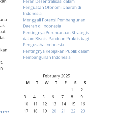
pkan
Peran Desentralisasi dalam
Penguatan Otonomi Daerah di
Indonesia
Tana
Menggali Potensi Pembangunan
hak
Daerah di Indonesia
pat
Pentingnya Perencanaan Strategis
ai.
dalam Bisnis: Panduan Praktis bagi
Pengusaha Indonesia
ikan
Pentingnya Kebijakan Publik dalam
Pembangunan Indonesia
t.
an
February 2025
M
T
W
T
F
S
S
1
2
3
4
5
6
7
8
9
10
11
12
13
14
15
16
lam
17
18
19
20
21
22
23