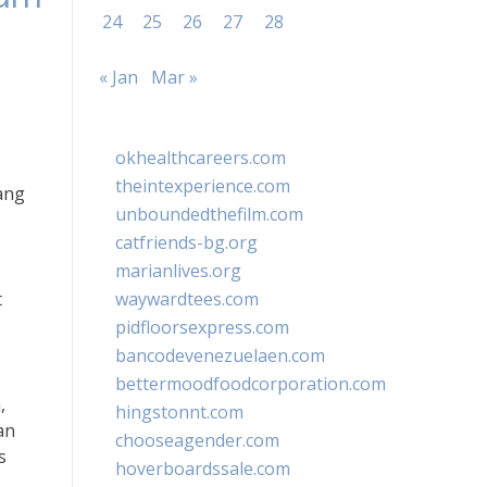
24
25
26
27
28
« Jan
Mar »
okhealthcareers.com
theintexperience.com
ang
unboundedthefilm.com
catfriends-bg.org
marianlives.org
t
waywardtees.com
pidfloorsexpress.com
bancodevenezuelaen.com
bettermoodfoodcorporation.com
,
hingstonnt.com
an
chooseagender.com
s
hoverboardssale.com