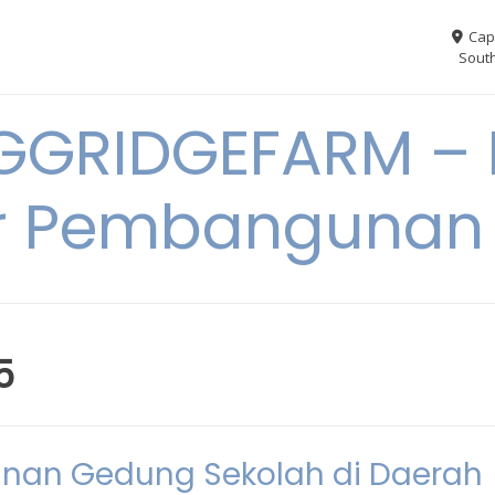
Cap
South
GGRIDGEFARM – I
r Pembangunan
5
unan Gedung Sekolah di Daerah