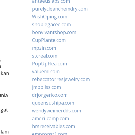
antaeuslabs.com
purelycleanchemdry.com
WishOping.com
shoplegacee.com
bonvivantshop.com
CupPlante.com
mpzin.com
stcreal.com
g
PopUpFlea.com
a
valueml.com
ukan
rebeccatorresjewelry.com
jmpbliss.com
drjorgerico.com
unia
queensushipa.com
ngat
wendyweimerdds.com
ameri-camp.com
hrsreceivables.com
alam
empconst1.com