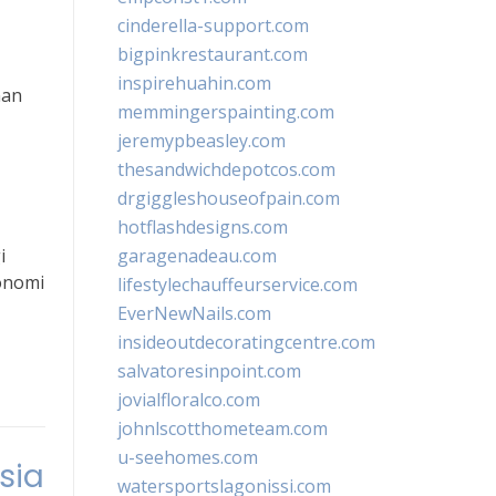
cinderella-support.com
bigpinkrestaurant.com
inspirehuahin.com
nan
memmingerspainting.com
jeremypbeasley.com
thesandwichdepotcos.com
drgiggleshouseofpain.com
hotflashdesigns.com
i
garagenadeau.com
onomi
lifestylechauffeurservice.com
EverNewNails.com
insideoutdecoratingcentre.com
salvatoresinpoint.com
jovialfloralco.com
johnlscotthometeam.com
u-seehomes.com
sia
watersportslagonissi.com