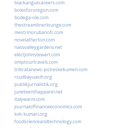
blackanguscareers.com
bolesfororegon.com
bodega-ole.com
thestreamlinerlounge.com
mestrinorubanofc.com
novelatherton.com
nassvalleygardens.net
electjohnstewart.com
omptourtravels.com
tribratanews-polreskebumen.com
rsudbayuasih.org
publikjurnalistik.org
juneteenthapparel.net
italywarm.com
journaloffinanceeconomics.com
kvk-kumari.org
foodscienceandtechnology.com