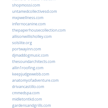
shopmossi.com
untamedcollectivesd.com
mxpwellness.com
infernocanine.com
thepaperhousecollection.com
allisonwillisholley.com
solslite.org
portwayinn.com
djmaddogmusic.com
thesoundarchitects.com
allin1roofing.com
keepjudgewebb.com
anatomyofadventure.com
drivancastillo.com
cmmedspa.com
midletontkd.com
gardensandgrills.com