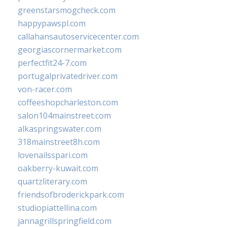
greenstarsmogcheck.com
happypawspl.com
callahansautoservicecenter.com
georgiascornermarket.com
perfectfit24-7.com
portugalprivatedriver.com
von-racer.com
coffeeshopcharleston.com
salon104mainstreet.com
alkaspringswater.com
318mainstreet8h.com
lovenailsspari.com
oakberry-kuwait.com
quartzliterary.com
friendsofbroderickpark.com
studiopiattellina.com
jannagrillspringfield.com