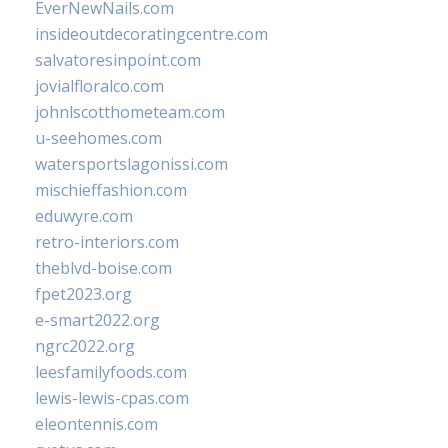
EverNewNails.com
insideoutdecoratingcentre.com
salvatoresinpoint.com
jovialfloralco.com
johnlscotthometeam.com
u-seehomes.com
watersportslagonissi.com
mischieffashion.com
eduwyre.com
retro-interiors.com
theblvd-boise.com
fpet2023.org
e-smart2022.org
ngrc2022.org
leesfamilyfoods.com
lewis-lewis-cpas.com
eleontennis.com