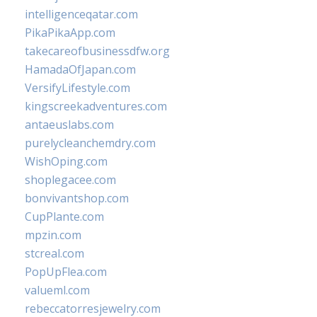
intelligenceqatar.com
PikaPikaApp.com
takecareofbusinessdfw.org
HamadaOfJapan.com
VersifyLifestyle.com
kingscreekadventures.com
antaeuslabs.com
purelycleanchemdry.com
WishOping.com
shoplegacee.com
bonvivantshop.com
CupPlante.com
mpzin.com
stcreal.com
PopUpFlea.com
valueml.com
rebeccatorresjewelry.com