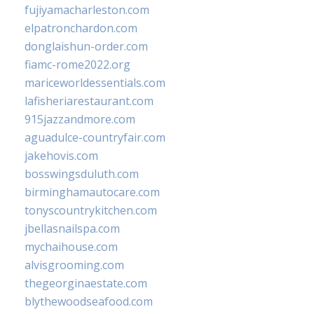
fujiyamacharleston.com
elpatronchardon.com
donglaishun-order.com
fiamc-rome2022.org
mariceworldessentials.com
lafisheriarestaurant.com
915jazzandmore.com
aguadulce-countryfair.com
jakehovis.com
bosswingsduluth.com
birminghamautocare.com
tonyscountrykitchen.com
jbellasnailspa.com
mychaihouse.com
alvisgrooming.com
thegeorginaestate.com
blythewoodseafood.com