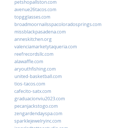
petshopallston.com
avenue26tacos.com
topgglasses.com
broadmoornailsspacoloradosprings.com
missblackpasadena.com
anneskitchen.org
valenciamarketytaqueria.com
reefrecordsllc.com
alawaffle.com
aryouthfishing.com
united-basketball.com
tios-tacos.com
cafecito-satx.com
graduacionviu2023.com
pecanjackstogo.com
zengardendayspa.com
sparklejewelryinc.com