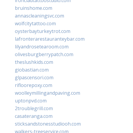
ironcladtattoostudio.com
bruinshome.com
annascleaningsvc.com
wolfcitytattoo.com
oysterbayturkeytrot.com
lafronterarestauranteybar.com
lilyandrosetearoom.com
olivesburgberrypatch.com
theslushkids.com
giobastian.com
glpascensori.com
rifloorepoxy.com
woolleymillingandpaving.com
uptonpvd.com
2troublegrill.com
casateranga.com
sticksandstonesstudiooh.com
walkers-treeservice.com