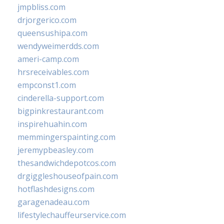
jmpbliss.com
drjorgerico.com
queensushipa.com
wendyweimerdds.com
ameri-camp.com
hrsreceivables.com
empconst1.com
cinderella-support.com
bigpinkrestaurant.com
inspirehuahin.com
memmingerspainting.com
jeremypbeasley.com
thesandwichdepotcos.com
drgiggleshouseofpain.com
hotflashdesigns.com
garagenadeau.com
lifestylechauffeurservice.com