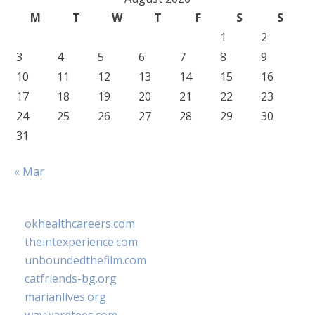
M
T
W
T
F
S
S
1
2
3
4
5
6
7
8
9
10
11
12
13
14
15
16
17
18
19
20
21
22
23
24
25
26
27
28
29
30
31
« Mar
okhealthcareers.com
theintexperience.com
unboundedthefilm.com
catfriends-bg.org
marianlives.org