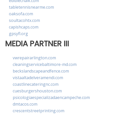
ediblechalk.com
tabletennisnearme.com
oaksofa.com
soultacohtx.com
capishcaps.com
gpsyfl.org
MEDIA PARTNER III
vwrepairarlington.com
cleaningservicebaltimore-md.com
beckslandscapeandfence.com
vistaaltadelveramendi.com
coastlinecateringnc.com
cuesburgershouston.com
psicologiaespecializadaencampeche.com
dmtacos.com
crescentstreetprinting.com