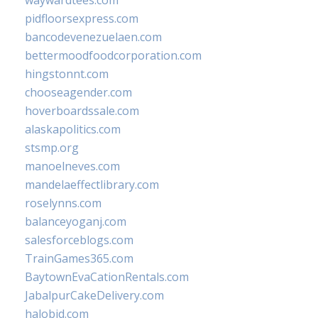
waywardtees.com
pidfloorsexpress.com
bancodevenezuelaen.com
bettermoodfoodcorporation.com
hingstonnt.com
chooseagender.com
hoverboardssale.com
alaskapolitics.com
stsmp.org
manoelneves.com
mandelaeffectlibrary.com
roselynns.com
balanceyoganj.com
salesforceblogs.com
TrainGames365.com
BaytownEvaCationRentals.com
JabalpurCakeDelivery.com
halobjd.com