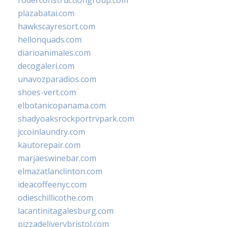
roderconstructiongroup.com
plazabatai.com
hawkscayresort.com
hellonquads.com
diarioanimales.com
decogaleri.com
unavozparadios.com
shoes-vert.com
elbotanicopanama.com
shadyoaksrockportrvpark.com
jccoinlaundry.com
kautorepair.com
marjaeswinebar.com
elmazatlanclinton.com
ideacoffeenyc.com
odieschillicothe.com
lacantinitagalesburg.com
pizzadeliverybristol.com