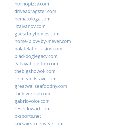
hornopizza.com
driveadragster.com
hematologa.com
lizaivanov.com
guesttinyhomes.com
home-plow-by-meyer.com
palatelatincuisine.com
blackdoglegacy.com
eatvivahouston.com
thebigshowok.com
chimeandstave.com
greatwallseafoodny.com
theloverose.com
gabriovoice.com
resinflowart.com
p-sports.net
korsairstreetwear.com