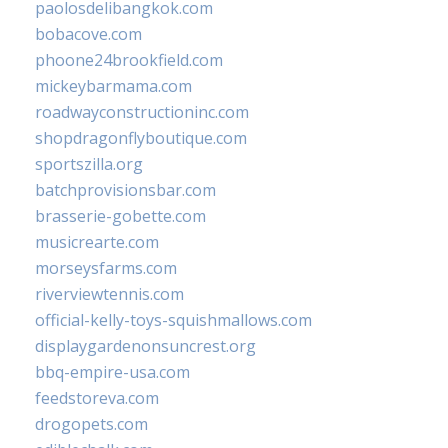
paolosdelibangkok.com
bobacove.com
phoone24brookfield.com
mickeybarmama.com
roadwayconstructioninc.com
shopdragonflyboutique.com
sportszilla.org
batchprovisionsbar.com
brasserie-gobette.com
musicrearte.com
morseysfarms.com
riverviewtennis.com
official-kelly-toys-squishmallows.com
displaygardenonsuncrest.org
bbq-empire-usa.com
feedstoreva.com
drogopets.com