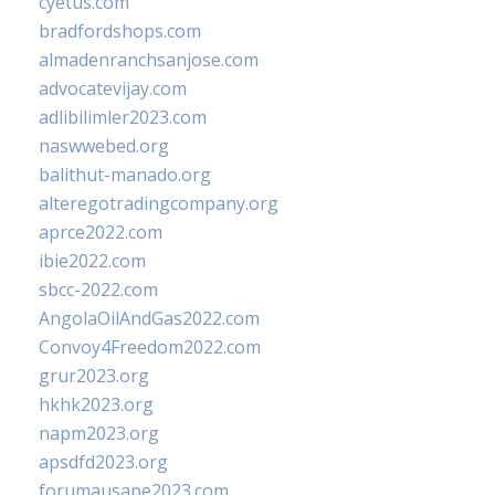
cyetus.com
bradfordshops.com
almadenranchsanjose.com
advocatevijay.com
adlibilimler2023.com
naswwebed.org
balithut-manado.org
alteregotradingcompany.org
aprce2022.com
ibie2022.com
sbcc-2022.com
AngolaOilAndGas2022.com
Convoy4Freedom2022.com
grur2023.org
hkhk2023.org
napm2023.org
apsdfd2023.org
forumausape2023.com