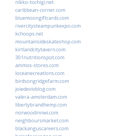
nikko-tochigi.net
caribbean-corner.com
bluemoongiftcards.com
rivercitysteampunkexpo.com
kchoops.net
mountainsideskateshop.com
kirtlandcitytavern.com
301nutritionspot.com
ammos-stores.com
loceanecreations.com
birdsongridgefarm.com
joiedevivblog.com
valera-amsterdam.com
libertybrandhemp.com
norwoodinnwi.com
neighboursmarket.com
blackanguscareers.com