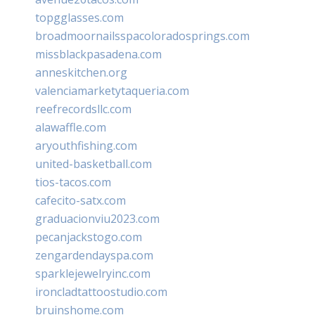
topgglasses.com
broadmoornailsspacoloradosprings.com
missblackpasadena.com
anneskitchen.org
valenciamarketytaqueria.com
reefrecordsllc.com
alawaffle.com
aryouthfishing.com
united-basketball.com
tios-tacos.com
cafecito-satx.com
graduacionviu2023.com
pecanjackstogo.com
zengardendayspa.com
sparklejewelryinc.com
ironcladtattoostudio.com
bruinshome.com