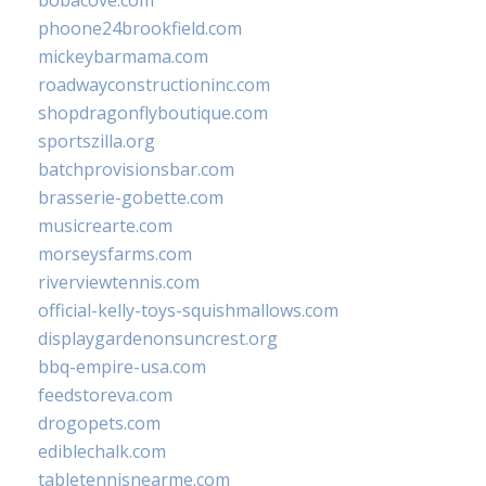
bobacove.com
phoone24brookfield.com
mickeybarmama.com
roadwayconstructioninc.com
shopdragonflyboutique.com
sportszilla.org
batchprovisionsbar.com
brasserie-gobette.com
musicrearte.com
morseysfarms.com
riverviewtennis.com
official-kelly-toys-squishmallows.com
displaygardenonsuncrest.org
bbq-empire-usa.com
feedstoreva.com
drogopets.com
ediblechalk.com
tabletennisnearme.com