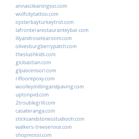
annascleaningsvc.com
wolfcitytattoo.com
oysterbayturkeytrot.com
lafronterarestauranteybar.com
lilyandrosetearoom.com
olivesburgberrypatch.com
theslushkids.com
giobastian.com
glpascensori.com
rifloorepoxy.com
woolleymillingandpaving.com
uptonpvd.com
2troublegrill.com
casateranga.com
sticksandstonesstudiooh.com
walkers-treeservice.com
shopmossi.com