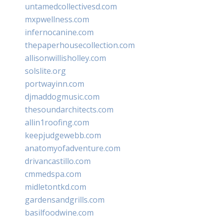
untamedcollectivesd.com
mxpwellness.com
infernocanine.com
thepaperhousecollection.com
allisonwillisholley.com
solslite.org
portwayinn.com
djmaddogmusic.com
thesoundarchitects.com
allin1roofing.com
keepjudgewebb.com
anatomyofadventure.com
drivancastillo.com
cmmedspa.com
midletontkd.com
gardensandgrills.com
basilfoodwine.com