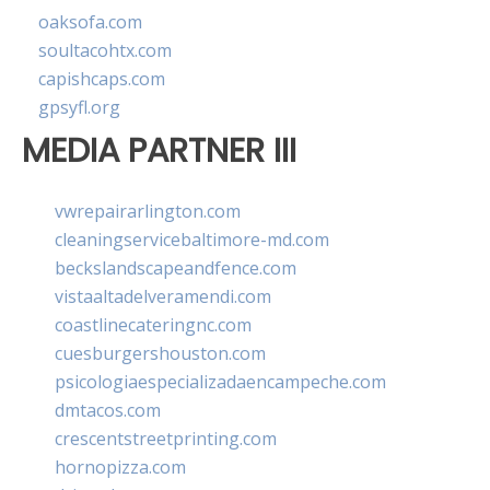
oaksofa.com
soultacohtx.com
capishcaps.com
gpsyfl.org
MEDIA PARTNER III
vwrepairarlington.com
cleaningservicebaltimore-md.com
beckslandscapeandfence.com
vistaaltadelveramendi.com
coastlinecateringnc.com
cuesburgershouston.com
psicologiaespecializadaencampeche.com
dmtacos.com
crescentstreetprinting.com
hornopizza.com