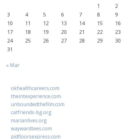
1
2
3
4
5
6
7
8
9
10
11
12
13
14
15
16
17
18
19
20
21
22
23
24
25
26
27
28
29
30
31
« Mar
okhealthcareers.com
theintexperience.com
unboundedthefilm.com
catfriends-bg.org
marianlives.org
waywardtees.com
pidfloorsexpress.com