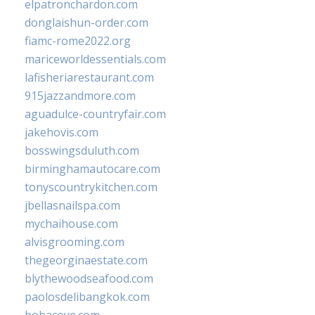
elpatronchardon.com
donglaishun-order.com
fiamc-rome2022.org
mariceworldessentials.com
lafisheriarestaurant.com
915jazzandmore.com
aguadulce-countryfair.com
jakehovis.com
bosswingsduluth.com
birminghamautocare.com
tonyscountrykitchen.com
jbellasnailspa.com
mychaihouse.com
alvisgrooming.com
thegeorginaestate.com
blythewoodseafood.com
paolosdelibangkok.com