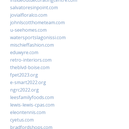
insideoutdecoratingcentre.com
salvatoresinpoint.com
jovialfloralco.com
johnlscotthometeam.com
u-seehomes.com
watersportslagonissi.com
mischieffashion.com
eduwyre.com
retro-interiors.com
theblvd-boise.com
fpet2023.org
e-smart2022.org
ngrc2022.org
leesfamilyfoods.com
lewis-lewis-cpas.com
eleontennis.com
cyetus.com
bradfordshops.com