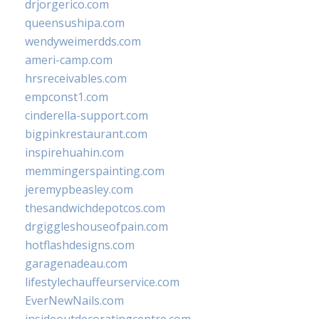
drjorgerico.com
queensushipa.com
wendyweimerdds.com
ameri-camp.com
hrsreceivables.com
empconst1.com
cinderella-support.com
bigpinkrestaurant.com
inspirehuahin.com
memmingerspainting.com
jeremypbeasley.com
thesandwichdepotcos.com
drgiggleshouseofpain.com
hotflashdesigns.com
garagenadeau.com
lifestylechauffeurservice.com
EverNewNails.com