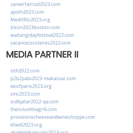
careerfaircsd2023.com
apsth2023.com
MedItRio2023.org
lcicon2023boston.com
waitangidayfestival2022.com
vacancesscolaires2022.com
MEDIA PARTNER II
isth2022.com
p2b2pabi2023-makassar.com
wocfparis2023.org
sinc2023.com
scdlqatar2022-qa.com
thecolumbiagrill.com
provisionscheeseandwineshoppe.com
khedi2023.org
akademikgeriatri2023.org