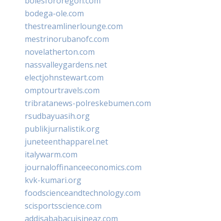
bolesfororegon.com
bodega-ole.com
thestreamlinerlounge.com
mestrinorubanofc.com
novelatherton.com
nassvalleygardens.net
electjohnstewart.com
omptourtravels.com
tribratanews-polreskebumen.com
rsudbayuasih.org
publikjurnalistik.org
juneteenthapparel.net
italywarm.com
journaloffinanceeconomics.com
kvk-kumari.org
foodscienceandtechnology.com
scisportsscience.com
addisababacuisineaz.com