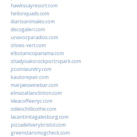
hawkscayresort.com
hellonquads.com
diarioanimales.com
decogaleri.com
unavozparadios.com
shoes-vert.com
elbotanicopanama.com
shadyoaksrockportrvpark.com
jccoinlaundry.com
kautorepair.com
marjaeswinebar.com
elmazatlanclinton.com
ideacoffeenyc.com
odieschillicothe.com
lacantinitagalesburg.com
pizzadeliverybristol.com
greenstarsmogcheck.com