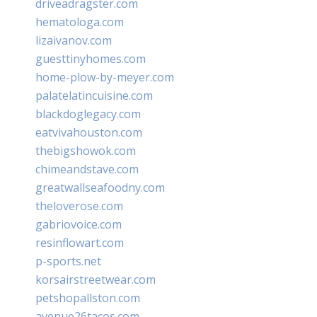
driveadragster.com
hematologa.com
lizaivanov.com
guesttinyhomes.com
home-plow-by-meyer.com
palatelatincuisine.com
blackdoglegacy.com
eatvivahouston.com
thebigshowok.com
chimeandstave.com
greatwallseafoodny.com
theloverose.com
gabriovoice.com
resinflowart.com
p-sports.net
korsairstreetwear.com
petshopallston.com
avenue26tacos.com