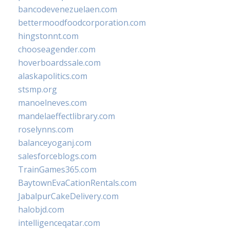
bancodevenezuelaen.com
bettermoodfoodcorporation.com
hingstonnt.com
chooseagender.com
hoverboardssale.com
alaskapolitics.com
stsmp.org
manoelneves.com
mandelaeffectlibrary.com
roselynns.com
balanceyoganj.com
salesforceblogs.com
TrainGames365.com
BaytownEvaCationRentals.com
JabalpurCakeDelivery.com
halobjd.com
intelligenceqatar.com