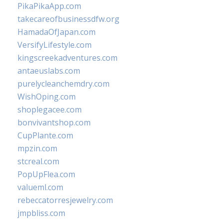
PikaPikaApp.com
takecareofbusinessdfw.org
HamadaOfJapan.com
VersifyLifestyle.com
kingscreekadventures.com
antaeuslabs.com
purelycleanchemdry.com
WishOping.com
shoplegacee.com
bonvivantshop.com
CupPlante.com
mpzin.com
stcreal.com
PopUpFlea.com
valueml.com
rebeccatorresjewelry.com
jmpbliss.com