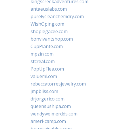
kingscreekadventures.com
antaeuslabs.com
purelycleanchemdry.com
WishOping.com
shoplegacee.com
bonvivantshop.com
CupPlante.com
mpzin.com
stcreal.com
PopUpFlea.com
valueml.com
rebeccatorresjewelry.com
jmpbliss.com
drjorgerico.com
queensushipa.com
wendyweimerdds.com
ameri-camp.com
hrsreceivables.com