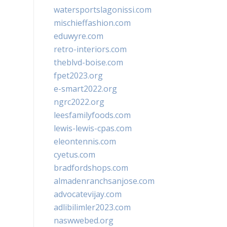
watersportslagonissi.com
mischieffashion.com
eduwyre.com
retro-interiors.com
theblvd-boise.com
fpet2023.org
e-smart2022.org
ngrc2022.org
leesfamilyfoods.com
lewis-lewis-cpas.com
eleontennis.com
cyetus.com
bradfordshops.com
almadenranchsanjose.com
advocatevijay.com
adlibilimler2023.com
naswwebed.org