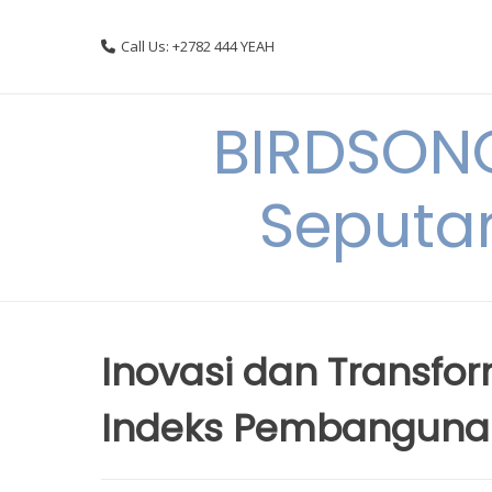
Skip
to
Call Us: +2782 444 YEAH
content
BIRDSON
Seputa
Inovasi dan Transfo
Indeks Pembangunan