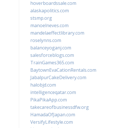
hoverboardssale.com
alaskapolitics.com
stsmp.org
manoelneves.com
mandelaeffectlibrary.com
roselynns.com
balanceyoganj.com
salesforceblogs.com
TrainGames365.com
BaytownEvaCationRentals.com
JabalpurCakeDelivery.com
halobjd.com
intelligenceqatar.com
PikaPikaApp.com
takecareofbusinessdfw.org
HamadaOfJapan.com
VersifyLifestyle.com