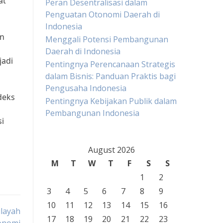
at
Peran Desentralisasi dalam
Penguatan Otonomi Daerah di
Indonesia
an
Menggali Potensi Pembangunan
Daerah di Indonesia
jadi
Pentingnya Perencanaan Strategis
dalam Bisnis: Panduan Praktis bagi
Pengusaha Indonesia
deks
Pentingnya Kebijakan Publik dalam
Pembangunan Indonesia
i
August 2026
M
T
W
T
F
S
S
1
2
3
4
5
6
7
8
9
10
11
12
13
14
15
16
layah
17
18
19
20
21
22
23