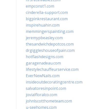
empconst1.com
cinderella-support.com
bigpinkrestaurant.com
inspirehuahin.com
memmingerspainting.com
jeremypbeasley.com
thesandwichdepotcos.com
drgiggleshouseofpain.com
hotflashdesigns.com
garagenadeau.com
lifestylechauffeurservice.com
EverNewNails.com
insideoutdecoratingcentre.com
salvatoresinpoint.com
jovialfloralco.com
johnlscotthometeam.com
u-seehomes.com