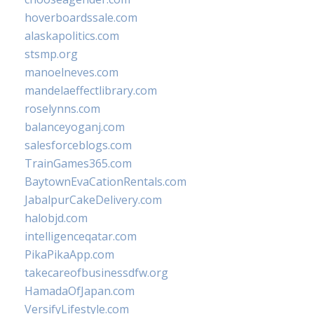
hoverboardssale.com
alaskapolitics.com
stsmp.org
manoelneves.com
mandelaeffectlibrary.com
roselynns.com
balanceyoganj.com
salesforceblogs.com
TrainGames365.com
BaytownEvaCationRentals.com
JabalpurCakeDelivery.com
halobjd.com
intelligenceqatar.com
PikaPikaApp.com
takecareofbusinessdfw.org
HamadaOfJapan.com
VersifyLifestyle.com