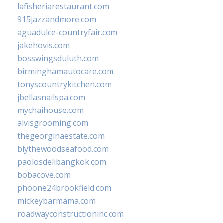
lafisheriarestaurant.com
915jazzandmore.com
aguadulce-countryfair.com
jakehovis.com
bosswingsduluth.com
birminghamautocare.com
tonyscountrykitchen.com
jbellasnailspa.com
mychaihouse.com
alvisgrooming.com
thegeorginaestate.com
blythewoodseafood.com
paolosdelibangkok.com
bobacove.com
phoone24brookfield.com
mickeybarmama.com
roadwayconstructioninc.com