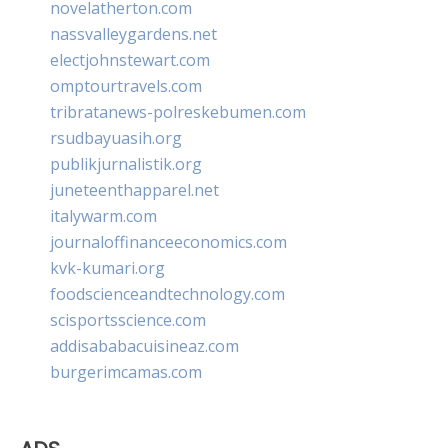
novelatherton.com
nassvalleygardens.net
electjohnstewart.com
omptourtravels.com
tribratanews-polreskebumen.com
rsudbayuasih.org
publikjurnalistik.org
juneteenthapparel.net
italywarm.com
journaloffinanceeconomics.com
kvk-kumari.org
foodscienceandtechnology.com
scisportsscience.com
addisababacuisineaz.com
burgerimcamas.com