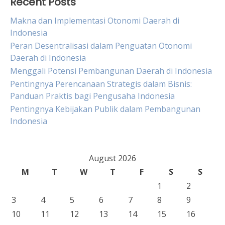
Recent Posts
Makna dan Implementasi Otonomi Daerah di
Indonesia
Peran Desentralisasi dalam Penguatan Otonomi
Daerah di Indonesia
Menggali Potensi Pembangunan Daerah di Indonesia
Pentingnya Perencanaan Strategis dalam Bisnis:
Panduan Praktis bagi Pengusaha Indonesia
Pentingnya Kebijakan Publik dalam Pembangunan
Indonesia
August 2026
M
T
W
T
F
S
S
1
2
3
4
5
6
7
8
9
10
11
12
13
14
15
16