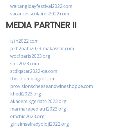
waitangidayfestival2022.com
vacancesscolaires2022.com
MEDIA PARTNER II
isth2022.com
p2b2pabi2023-makassar.com
wocfparis2023.org
sinc2023.com
scdlqatar2022-qa.com
thecolumbiagrill.com
provisionscheeseandwineshoppe.com
khedi2023.org
akademikgeriatri2023.org
marmarapediatri2023.org
emchie2023.org
girisimselradyoloji2022.org