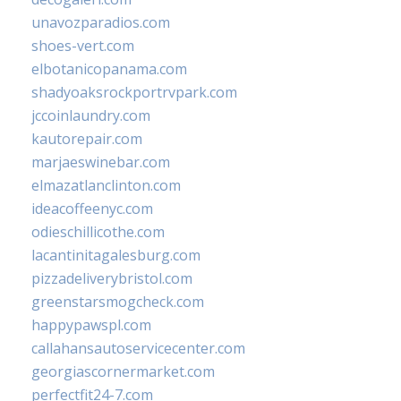
unavozparadios.com
shoes-vert.com
elbotanicopanama.com
shadyoaksrockportrvpark.com
jccoinlaundry.com
kautorepair.com
marjaeswinebar.com
elmazatlanclinton.com
ideacoffeenyc.com
odieschillicothe.com
lacantinitagalesburg.com
pizzadeliverybristol.com
greenstarsmogcheck.com
happypawspl.com
callahansautoservicecenter.com
georgiascornermarket.com
perfectfit24-7.com