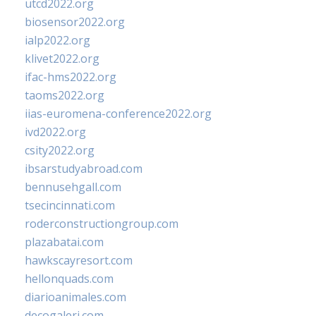
utcd2022.org
biosensor2022.org
ialp2022.org
klivet2022.org
ifac-hms2022.org
taoms2022.org
iias-euromena-conference2022.org
ivd2022.org
csity2022.org
ibsarstudyabroad.com
bennusehgall.com
tsecincinnati.com
roderconstructiongroup.com
plazabatai.com
hawkscayresort.com
hellonquads.com
diarioanimales.com
decogaleri.com