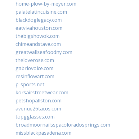
home-plow-by-meyer.com
palatelatincuisine.com
blackdoglegacy.com
eatvivahouston.com
thebigshowok.com
chimeandstave.com
greatwallseafoodny.com
theloverose.com
gabriovoice.com
resinflowart.com
p-sports.net
korsairstreetwear.com
petshopallston.com
avenue26tacos.com
topgglasses.com
broadmoornailsspacoloradosprings.com
missblackpasadena.com