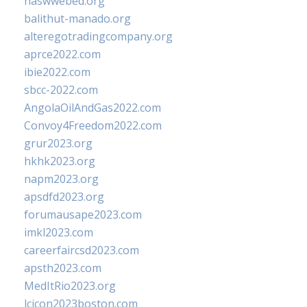
naswwebed.org
balithut-manado.org
alteregotradingcompany.org
aprce2022.com
ibie2022.com
sbcc-2022.com
AngolaOilAndGas2022.com
Convoy4Freedom2022.com
grur2023.org
hkhk2023.org
napm2023.org
apsdfd2023.org
forumausape2023.com
imkl2023.com
careerfaircsd2023.com
apsth2023.com
MedItRio2023.org
lcicon2023boston.com