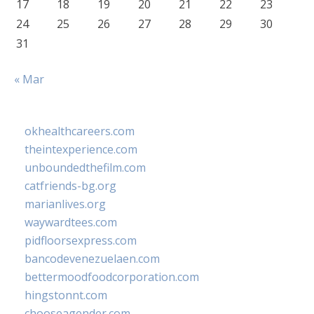
17
18
19
20
21
22
23
24
25
26
27
28
29
30
31
« Mar
okhealthcareers.com
theintexperience.com
unboundedthefilm.com
catfriends-bg.org
marianlives.org
waywardtees.com
pidfloorsexpress.com
bancodevenezuelaen.com
bettermoodfoodcorporation.com
hingstonnt.com
chooseagender.com