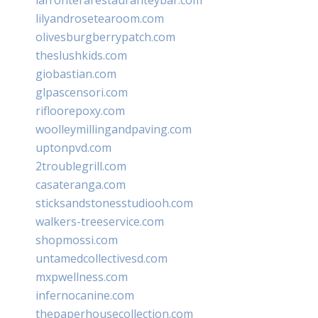
lilyandrosetearoom.com
olivesburgberrypatch.com
theslushkids.com
giobastian.com
glpascensori.com
rifloorepoxy.com
woolleymillingandpaving.com
uptonpvd.com
2troublegrill.com
casateranga.com
sticksandstonesstudiooh.com
walkers-treeservice.com
shopmossi.com
untamedcollectivesd.com
mxpwellness.com
infernocanine.com
thepaperhousecollection.com