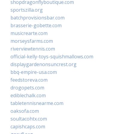
shopdragonflyboutique.com
sportszilla.org
batchprovisionsbar.com
brasserie-gobette.com
musicrearte.com
morseysfarms.com
riverviewtennis.com
official-kelly-toys-squishmallows.com
displaygardenonsuncrest.org
bbq-empire-usa.com
feedstoreva.com
drogopets.com
ediblechalk.com
tabletennisnearme.com
oaksofa.com
soultacohtx.com
capishcaps.com