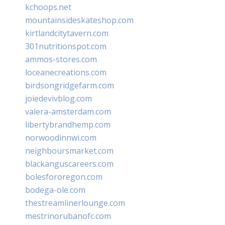
kchoops.net
mountainsideskateshop.com
kirtlandcitytavern.com
301nutritionspot.com
ammos-stores.com
loceanecreations.com
birdsongridgefarm.com
joiedevivblog.com
valera-amsterdam.com
libertybrandhemp.com
norwoodinnwi.com
neighboursmarket.com
blackanguscareers.com
bolesfororegon.com
bodega-ole.com
thestreamlinerlounge.com
mestrinorubanofc.com