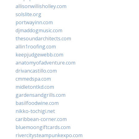
allisonwillisholley.com
solslite.org
portwayinn.com
djmaddogmusic.com
thesoundarchitects.com
allin1roofing.com
keepjudgewebb.com
anatomyofadventure.com
drivancastillo.com
cmmedspa.com
midletontkd.com
gardensandgrills.com
basilfoodwine.com
nikko-tochigi.net
caribbean-corner.com
bluemoongiftcards.com
rivercitysteampunkexpo.com