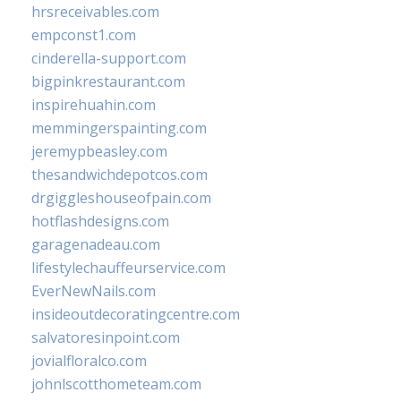
hrsreceivables.com
empconst1.com
cinderella-support.com
bigpinkrestaurant.com
inspirehuahin.com
memmingerspainting.com
jeremypbeasley.com
thesandwichdepotcos.com
drgiggleshouseofpain.com
hotflashdesigns.com
garagenadeau.com
lifestylechauffeurservice.com
EverNewNails.com
insideoutdecoratingcentre.com
salvatoresinpoint.com
jovialfloralco.com
johnlscotthometeam.com