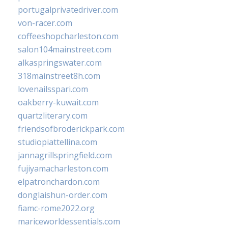
portugalprivatedriver.com
von-racer.com
coffeeshopcharleston.com
salon104mainstreet.com
alkaspringswater.com
318mainstreet8h.com
lovenailsspari.com
oakberry-kuwait.com
quartzliterary.com
friendsofbroderickpark.com
studiopiattellina.com
jannagrillspringfield.com
fujiyamacharleston.com
elpatronchardon.com
donglaishun-order.com
fiamc-rome2022.org
mariceworldessentials.com