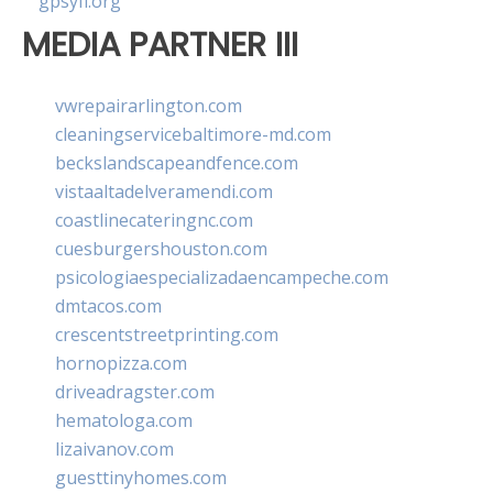
gpsyfl.org
MEDIA PARTNER III
vwrepairarlington.com
cleaningservicebaltimore-md.com
beckslandscapeandfence.com
vistaaltadelveramendi.com
coastlinecateringnc.com
cuesburgershouston.com
psicologiaespecializadaencampeche.com
dmtacos.com
crescentstreetprinting.com
hornopizza.com
driveadragster.com
hematologa.com
lizaivanov.com
guesttinyhomes.com