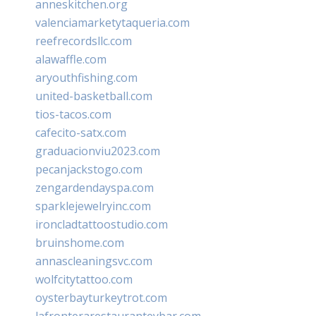
anneskitchen.org
valenciamarketytaqueria.com
reefrecordsllc.com
alawaffle.com
aryouthfishing.com
united-basketball.com
tios-tacos.com
cafecito-satx.com
graduacionviu2023.com
pecanjackstogo.com
zengardendayspa.com
sparklejewelryinc.com
ironcladtattoostudio.com
bruinshome.com
annascleaningsvc.com
wolfcitytattoo.com
oysterbayturkeytrot.com
lafronterarestauranteybar.com