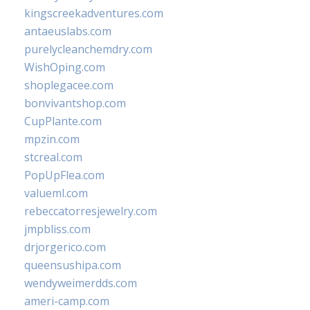
kingscreekadventures.com
antaeuslabs.com
purelycleanchemdry.com
WishOping.com
shoplegacee.com
bonvivantshop.com
CupPlante.com
mpzin.com
stcreal.com
PopUpFlea.com
valueml.com
rebeccatorresjewelry.com
jmpbliss.com
drjorgerico.com
queensushipa.com
wendyweimerdds.com
ameri-camp.com