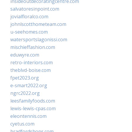
insideoutdecoratingcentre.com
salvatoresinpoint.com
jovialfloralco.com
johnlscotthometeam.com
u-seehomes.com
watersportslagonissi.com
mischieffashion.com
eduwyre.com
retro-interiors.com
theblvd-boise.com
fpet2023.org
e-smart2022.org
ngrc2022.org
leesfamilyfoods.com
lewis-lewis-cpas.com
eleontennis.com
cyetus.com
bradfordshops.com