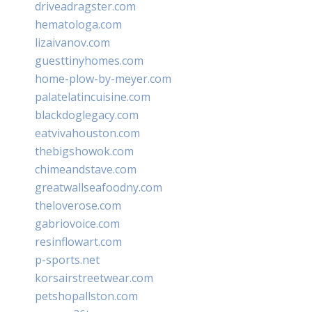
driveadragster.com
hematologa.com
lizaivanov.com
guesttinyhomes.com
home-plow-by-meyer.com
palatelatincuisine.com
blackdoglegacy.com
eatvivahouston.com
thebigshowok.com
chimeandstave.com
greatwallseafoodny.com
theloverose.com
gabriovoice.com
resinflowart.com
p-sports.net
korsairstreetwear.com
petshopallston.com