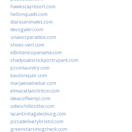
hawkscayresort.com
hellonquads.com
diarioanimales.com
decogaleri.com
unavozparadios.com
shoes-vert.com
elbotanicopanama.com
shadyoaksrockportrvpark.com
jccoinlaundry.com
kautorepair.com
marjaeswinebar.com
elmazatlanclinton.com
ideacoffeenyc.com
odieschillicothe.com
lacantinitagalesburg.com
pizzadeliverybristol.com
greenstarsmogcheck.com