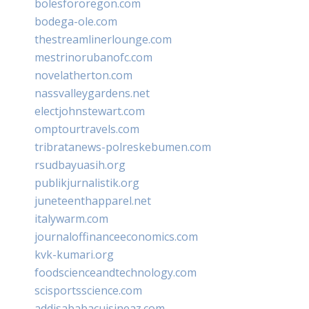
bolesfororegon.com
bodega-ole.com
thestreamlinerlounge.com
mestrinorubanofc.com
novelatherton.com
nassvalleygardens.net
electjohnstewart.com
omptourtravels.com
tribratanews-polreskebumen.com
rsudbayuasih.org
publikjurnalistik.org
juneteenthapparel.net
italywarm.com
journaloffinanceeconomics.com
kvk-kumari.org
foodscienceandtechnology.com
scisportsscience.com
addisababacuisineaz.com