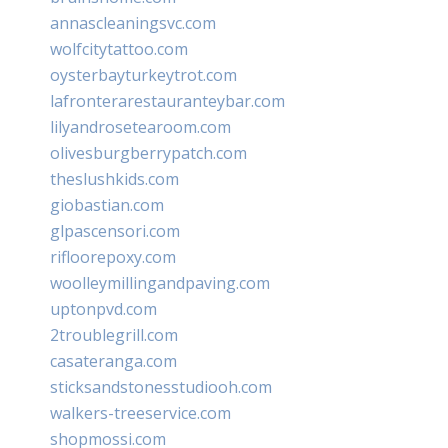
annascleaningsvc.com
wolfcitytattoo.com
oysterbayturkeytrot.com
lafronterarestauranteybar.com
lilyandrosetearoom.com
olivesburgberrypatch.com
theslushkids.com
giobastian.com
glpascensori.com
rifloorepoxy.com
woolleymillingandpaving.com
uptonpvd.com
2troublegrill.com
casateranga.com
sticksandstonesstudiooh.com
walkers-treeservice.com
shopmossi.com