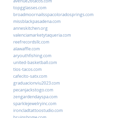
avenue26tacos.com
topgglasses.com
broadmoornailsspacoloradosprings.com
missblackpasadena.com
anneskitchen.org
valenciamarketytaqueria.com
reefrecordsllc.com
alawaffle.com
aryouthfishing.com
united-basketball.com
tios-tacos.com
cafecito-satx.com
graduacionviu2023.com
pecanjackstogo.com
zengardendayspa.com
sparklejewelryinc.com
ironcladtattoostudio.com
bruinshome.com