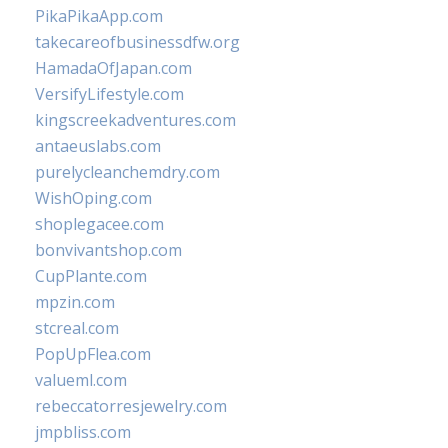
PikaPikaApp.com
takecareofbusinessdfw.org
HamadaOfJapan.com
VersifyLifestyle.com
kingscreekadventures.com
antaeuslabs.com
purelycleanchemdry.com
WishOping.com
shoplegacee.com
bonvivantshop.com
CupPlante.com
mpzin.com
stcreal.com
PopUpFlea.com
valueml.com
rebeccatorresjewelry.com
jmpbliss.com