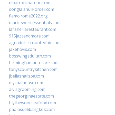
elpatronchardon.com
donglaishun-order.com
fiamc-rome2022.org
mariceworldessentials.com
lafisheriarestaurant.com
915jazzandmore.com
aguadulce-countryfair.com
jakehovis.com
bosswingsduluth.com
birminghamautocare.com
tonyscountrykitchen.com
jbellasnailspa.com
mychaihouse.com
alvisgrooming.com
thegeorginaestate.com
blythewoodseafood.com
paolosdelibangkok.com