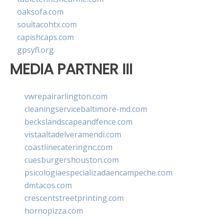
oaksofa.com
soultacohtx.com
capishcaps.com
gpsyfl.org
MEDIA PARTNER III
vwrepairarlington.com
cleaningservicebaltimore-md.com
beckslandscapeandfence.com
vistaaltadelveramendi.com
coastlinecateringnc.com
cuesburgershouston.com
psicologiaespecializadaencampeche.com
dmtacos.com
crescentstreetprinting.com
hornopizza.com