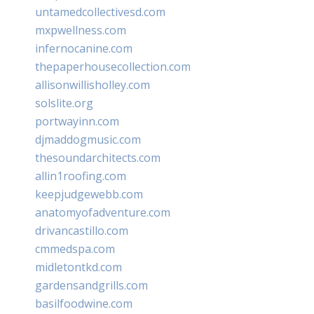
untamedcollectivesd.com
mxpwellness.com
infernocanine.com
thepaperhousecollection.com
allisonwillisholley.com
solslite.org
portwayinn.com
djmaddogmusic.com
thesoundarchitects.com
allin1roofing.com
keepjudgewebb.com
anatomyofadventure.com
drivancastillo.com
cmmedspa.com
midletontkd.com
gardensandgrills.com
basilfoodwine.com