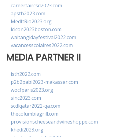
careerfaircsd2023.com
apsth2023.com
MedItRio2023.org
lcicon2023boston.com
waitangidayfestival2022.com
vacancesscolaires2022.com
MEDIA PARTNER II
isth2022.com
p2b2pabi2023-makassar.com
wocfparis2023.org
sinc2023.com
scdlqatar2022-qa.com
thecolumbiagrill.com
provisionscheeseandwineshoppe.com
khedi2023.org