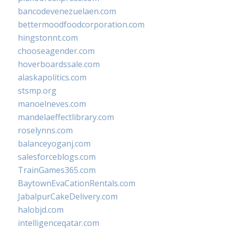
bancodevenezuelaen.com
bettermoodfoodcorporation.com
hingstonnt.com
chooseagender.com
hoverboardssale.com
alaskapolitics.com
stsmp.org
manoelneves.com
mandelaeffectlibrary.com
roselynns.com
balanceyoganj.com
salesforceblogs.com
TrainGames365.com
BaytownEvaCationRentals.com
JabalpurCakeDelivery.com
halobjd.com
intelligenceqatar.com