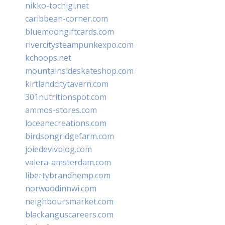
nikko-tochigi.net
caribbean-corner.com
bluemoongiftcards.com
rivercitysteampunkexpo.com
kchoops.net
mountainsideskateshop.com
kirtlandcitytavern.com
301nutritionspot.com
ammos-stores.com
loceanecreations.com
birdsongridgefarm.com
joiedevivblog.com
valera-amsterdam.com
libertybrandhemp.com
norwoodinnwi.com
neighboursmarket.com
blackanguscareers.com