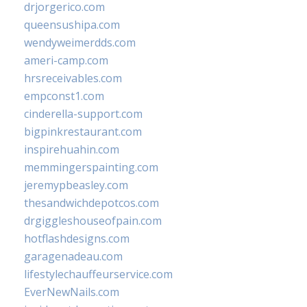
drjorgerico.com
queensushipa.com
wendyweimerdds.com
ameri-camp.com
hrsreceivables.com
empconst1.com
cinderella-support.com
bigpinkrestaurant.com
inspirehuahin.com
memmingerspainting.com
jeremypbeasley.com
thesandwichdepotcos.com
drgiggleshouseofpain.com
hotflashdesigns.com
garagenadeau.com
lifestylechauffeurservice.com
EverNewNails.com