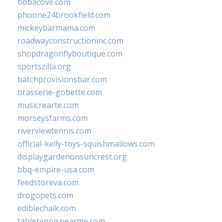
bobacove.com
phoone24brookfield.com
mickeybarmama.com
roadwayconstructioninc.com
shopdragonflyboutique.com
sportszilla.org
batchprovisionsbar.com
brasserie-gobette.com
musicrearte.com
morseysfarms.com
riverviewtennis.com
official-kelly-toys-squishmallows.com
displaygardenonsuncrest.org
bbq-empire-usa.com
feedstoreva.com
drogopets.com
ediblechalk.com
tabletennisnearme.com