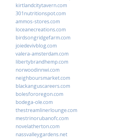
kirtlandcitytavern.com
301nutritionspot.com
ammos-stores.com
loceanecreations.com
birdsongridgefarm.com
joiedevivblog.com
valera-amsterdam.com
libertybrandhemp.com
norwoodinnwi.com
neighboursmarket.com
blackanguscareers.com
bolesfororegon.com
bodega-ole.com
thestreamlinerlounge.com
mestrinorubanofc.com
novelatherton.com
nassvalleygardens.net