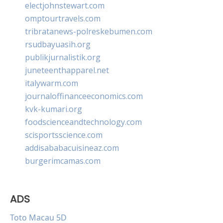
electjohnstewart.com
omptourtravels.com
tribratanews-polreskebumen.com
rsudbayuasih.org
publikjurnalistik.org
juneteenthapparel.net
italywarm.com
journaloffinanceeconomics.com
kvk-kumari.org
foodscienceandtechnology.com
scisportsscience.com
addisababacuisineaz.com
burgerimcamas.com
ADS
Toto Macau 5D