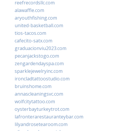
reefrecordsllc.com
alawaffle.com
aryouthfishing.com
united-basketball.com
tios-tacos.com
cafecito-satx.com
graduacionviu2023.com
pecanjackstogo.com
zengardendayspa.com
sparklejewelryinc.com
ironcladtattoostudio.com
bruinshome.com
annascleaningsvc.com
wolfcitytattoo.com
oysterbayturkeytrot.com
lafronterarestauranteybar.com
lilyandrosetearoom.com