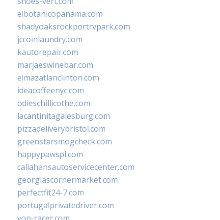
shoes-vert.com
elbotanicopanama.com
shadyoaksrockportrvpark.com
jccoinlaundry.com
kautorepair.com
marjaeswinebar.com
elmazatlanclinton.com
ideacoffeenyc.com
odieschillicothe.com
lacantinitagalesburg.com
pizzadeliverybristol.com
greenstarsmogcheck.com
happypawspl.com
callahansautoservicecenter.com
georgiascornermarket.com
perfectfit24-7.com
portugalprivatedriver.com
von-racer.com