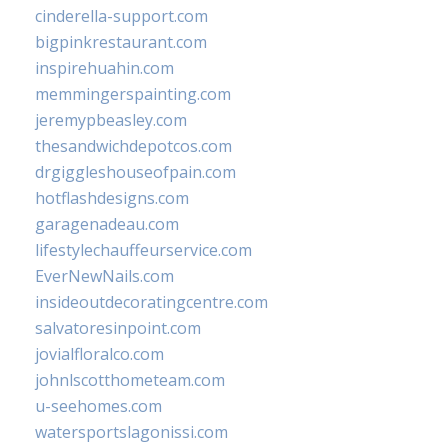
cinderella-support.com
bigpinkrestaurant.com
inspirehuahin.com
memmingerspainting.com
jeremypbeasley.com
thesandwichdepotcos.com
drgiggleshouseofpain.com
hotflashdesigns.com
garagenadeau.com
lifestylechauffeurservice.com
EverNewNails.com
insideoutdecoratingcentre.com
salvatoresinpoint.com
jovialfloralco.com
johnlscotthometeam.com
u-seehomes.com
watersportslagonissi.com