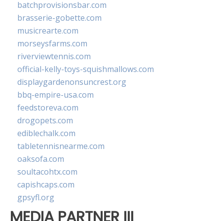
batchprovisionsbar.com
brasserie-gobette.com
musicrearte.com
morseysfarms.com
riverviewtennis.com
official-kelly-toys-squishmallows.com
displaygardenonsuncrest.org
bbq-empire-usa.com
feedstoreva.com
drogopets.com
ediblechalk.com
tabletennisnearme.com
oaksofa.com
soultacohtx.com
capishcaps.com
gpsyfl.org
MEDIA PARTNER III