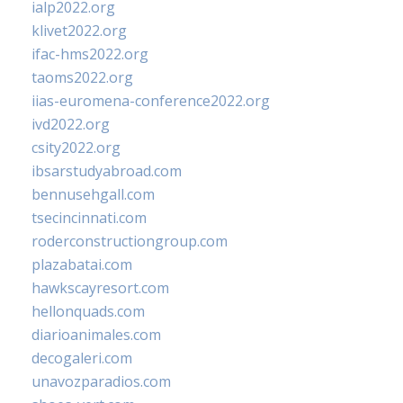
ialp2022.org
klivet2022.org
ifac-hms2022.org
taoms2022.org
iias-euromena-conference2022.org
ivd2022.org
csity2022.org
ibsarstudyabroad.com
bennusehgall.com
tsecincinnati.com
roderconstructiongroup.com
plazabatai.com
hawkscayresort.com
hellonquads.com
diarioanimales.com
decogaleri.com
unavozparadios.com