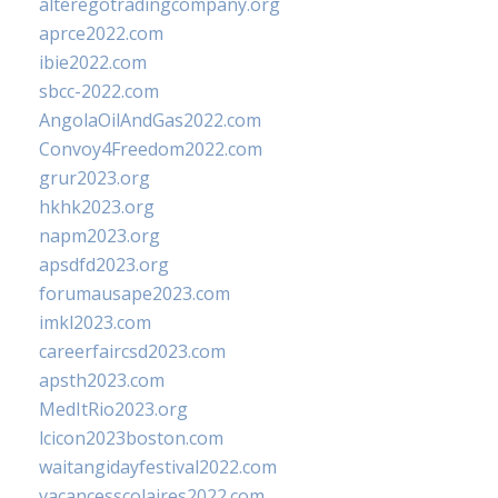
alteregotradingcompany.org
aprce2022.com
ibie2022.com
sbcc-2022.com
AngolaOilAndGas2022.com
Convoy4Freedom2022.com
grur2023.org
hkhk2023.org
napm2023.org
apsdfd2023.org
forumausape2023.com
imkl2023.com
careerfaircsd2023.com
apsth2023.com
MedItRio2023.org
lcicon2023boston.com
waitangidayfestival2022.com
vacancesscolaires2022.com