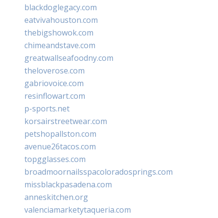
blackdoglegacy.com
eatvivahouston.com
thebigshowok.com
chimeandstave.com
greatwallseafoodny.com
theloverose.com
gabriovoice.com
resinflowart.com
p-sports.net
korsairstreetwear.com
petshopallston.com
avenue26tacos.com
topgglasses.com
broadmoornailsspacoloradosprings.com
missblackpasadena.com
anneskitchen.org
valenciamarketytaqueria.com