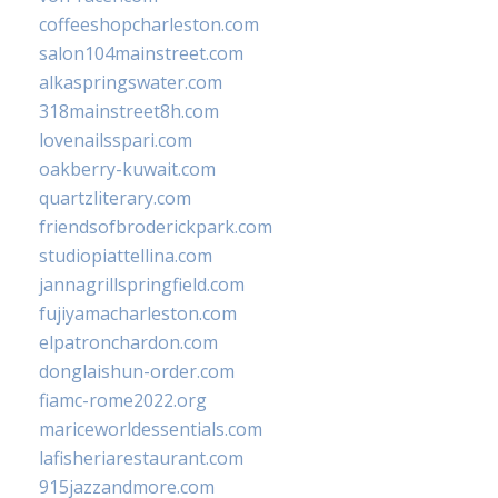
coffeeshopcharleston.com
salon104mainstreet.com
alkaspringswater.com
318mainstreet8h.com
lovenailsspari.com
oakberry-kuwait.com
quartzliterary.com
friendsofbroderickpark.com
studiopiattellina.com
jannagrillspringfield.com
fujiyamacharleston.com
elpatronchardon.com
donglaishun-order.com
fiamc-rome2022.org
mariceworldessentials.com
lafisheriarestaurant.com
915jazzandmore.com