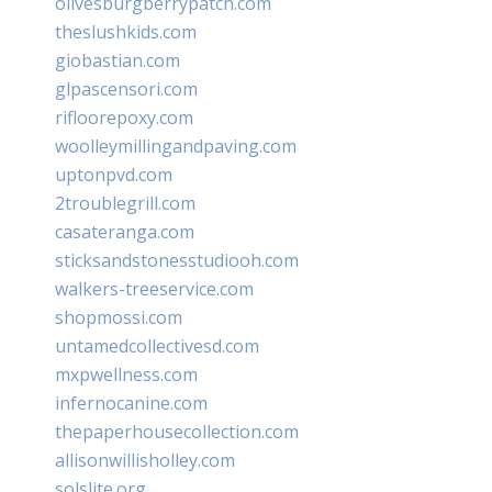
olivesburgberrypatch.com
theslushkids.com
giobastian.com
glpascensori.com
rifloorepoxy.com
woolleymillingandpaving.com
uptonpvd.com
2troublegrill.com
casateranga.com
sticksandstonesstudiooh.com
walkers-treeservice.com
shopmossi.com
untamedcollectivesd.com
mxpwellness.com
infernocanine.com
thepaperhousecollection.com
allisonwillisholley.com
solslite.org