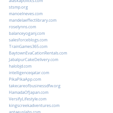
alaskapolitics.com
stsmp.org
manoelneves.com
mandelaeffectlibrary.com
roselynns.com
balanceyoganj.com
salesforceblogs.com
TrainGames365.com
BaytownEvaCationRentals.com
JabalpurCakeDelivery.com
halobjd.com
intelligenceqatar.com
PikaPikaApp.com
takecareofbusinessdfw.org
HamadaOfJapan.com
VersifyLifestyle.com
kingscreekadventures.com
antaeuslabs.com