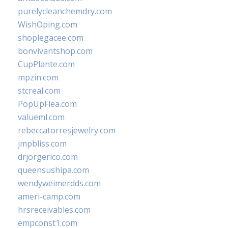
purelycleanchemdry.com
WishOping.com
shoplegacee.com
bonvivantshop.com
CupPlante.com
mpzin.com
stcreal.com
PopUpFlea.com
valueml.com
rebeccatorresjewelry.com
jmpbliss.com
drjorgerico.com
queensushipa.com
wendyweimerdds.com
ameri-camp.com
hrsreceivables.com
empconst1.com