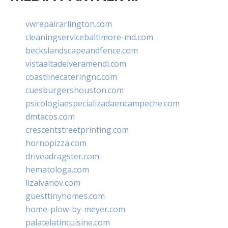
vwrepairarlington.com
cleaningservicebaltimore-md.com
beckslandscapeandfence.com
vistaaltadelveramendi.com
coastlinecateringnc.com
cuesburgershouston.com
psicologiaespecializadaencampeche.com
dmtacos.com
crescentstreetprinting.com
hornopizza.com
driveadragster.com
hematologa.com
lizaivanov.com
guesttinyhomes.com
home-plow-by-meyer.com
palatelatincuisine.com