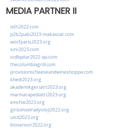
MEDIA PARTNER II
isth2022.com
p2b2pabi2023-makassar.com
wocfparis2023.org
sinc2023.com
scdlqatar2022-qa.com
thecolumbiagrill.com
provisionscheeseandwineshoppe.com
khedi2023.org
akademikgeriatri2023.org
marmarapediatri2023.org
emchie2023.org
girisimselradyoloji2022.org
utcd2022.org
biosensor2022.org