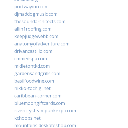
portwayinn.com
djmaddogmusic.com
thesoundarchitects.com
allin1roofing.com
keepjudgewebb.com
anatomyofadventure.com
drivancastillo.com
cmmedspa.com
midletontkd.com
gardensandgrills.com
basilfoodwine.com
nikko-tochigi.net
caribbean-corner.com
bluemoongiftcards.com
rivercitysteampunkexpo.com
kchoops.net
mountainsideskateshop.com