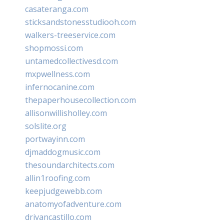
casateranga.com
sticksandstonesstudiooh.com
walkers-treeservice.com
shopmossi.com
untamedcollectivesd.com
mxpwellness.com
infernocanine.com
thepaperhousecollection.com
allisonwillisholley.com
solslite.org
portwayinn.com
djmaddogmusic.com
thesoundarchitects.com
allin1roofing.com
keepjudgewebb.com
anatomyofadventure.com
drivancastillo.com