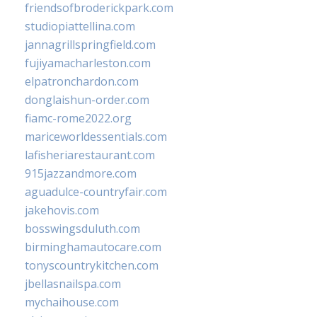
friendsofbroderickpark.com
studiopiattellina.com
jannagrillspringfield.com
fujiyamacharleston.com
elpatronchardon.com
donglaishun-order.com
fiamc-rome2022.org
mariceworldessentials.com
lafisheriarestaurant.com
915jazzandmore.com
aguadulce-countryfair.com
jakehovis.com
bosswingsduluth.com
birminghamautocare.com
tonyscountrykitchen.com
jbellasnailspa.com
mychaihouse.com