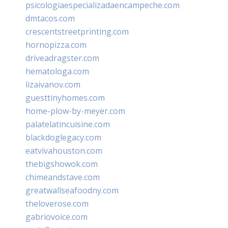
psicologiaespecializadaencampeche.com
dmtacos.com
crescentstreetprinting.com
hornopizza.com
driveadragster.com
hematologa.com
lizaivanov.com
guesttinyhomes.com
home-plow-by-meyer.com
palatelatincuisine.com
blackdoglegacy.com
eatvivahouston.com
thebigshowok.com
chimeandstave.com
greatwallseafoodny.com
theloverose.com
gabriovoice.com