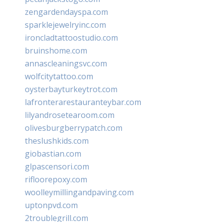
zengardendayspa.com
sparklejewelryinc.com
ironcladtattoostudio.com
bruinshome.com
annascleaningsvc.com
wolfcitytattoo.com
oysterbayturkeytrot.com
lafronterarestauranteybar.com
lilyandrosetearoom.com
olivesburgberrypatch.com
theslushkids.com
giobastian.com
glpascensori.com
rifloorepoxy.com
woolleymillingandpaving.com
uptonpvd.com
2troublegrill.com