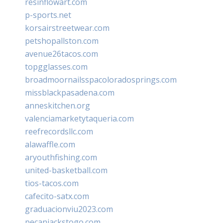
resinflowart.com
p-sports.net
korsairstreetwear.com
petshopallston.com
avenue26tacos.com
topgglasses.com
broadmoornailsspacoloradosprings.com
missblackpasadena.com
anneskitchen.org
valenciamarketytaqueria.com
reefrecordsllc.com
alawaffle.com
aryouthfishing.com
united-basketball.com
tios-tacos.com
cafecito-satx.com
graduacionviu2023.com
pecanjackstogo.com