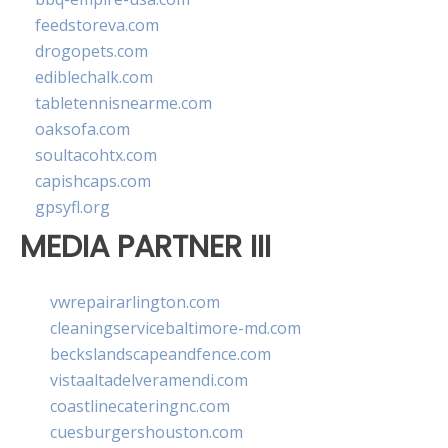
feedstoreva.com
drogopets.com
ediblechalk.com
tabletennisnearme.com
oaksofa.com
soultacohtx.com
capishcaps.com
gpsyfl.org
MEDIA PARTNER III
vwrepairarlington.com
cleaningservicebaltimore-md.com
beckslandscapeandfence.com
vistaaltadelveramendi.com
coastlinecateringnc.com
cuesburgershouston.com