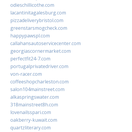
odieschillicothe.com
lacantinitagalesburg.com
pizzadeliverybristol.com
greenstarsmogcheck.com
happypawspl.com
callahansautoservicecenter.com
georgiascornermarket.com
perfectfit24-7.com
portugalprivatedriver.com
von-racer.com
coffeeshopcharleston.com
salon104mainstreet.com
alkaspringswater.com
318mainstreet8h.com
lovenailsspari.com
oakberry-kuwait.com
quartzliterary.com