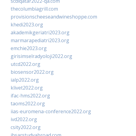
scdlqatar2022-qa.com
thecolumbiagrill.com
provisionscheeseandwineshoppe.com
khedi2023.org
akademikgeriatri2023.org
marmarapediatri2023.org
emchie2023.org
girisimselradyoloji2022.org
utcd2022.org
biosensor2022.org
ialp2022.org
klivet2022.org
ifac-hms2022.org
taoms2022.org
iias-euromena-conference2022.org
ivd2022.org
csity2022.org
ibsarstudyabroad.com