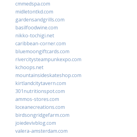
cmmedspa.com
midletontkd.com
gardensandgrills.com
basilfoodwine.com
nikko-tochigi.net
caribbean-corner.com
bluemoongiftcards.com
rivercitysteampunkexpo.com
kchoops.net
mountainsideskateshop.com
kirtlandcitytavern.com
301nutritionspot.com
ammos-stores.com
loceanecreations.com
birdsongridgefarm.com
joiedevivblog.com
valera-amsterdam.com