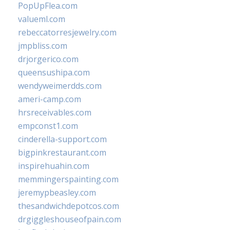
PopUpFlea.com
valueml.com
rebeccatorresjewelry.com
jmpbliss.com
drjorgerico.com
queensushipa.com
wendyweimerdds.com
ameri-camp.com
hrsreceivables.com
empconst1.com
cinderella-support.com
bigpinkrestaurant.com
inspirehuahin.com
memmingerspainting.com
jeremypbeasley.com
thesandwichdepotcos.com
drgiggleshouseofpain.com