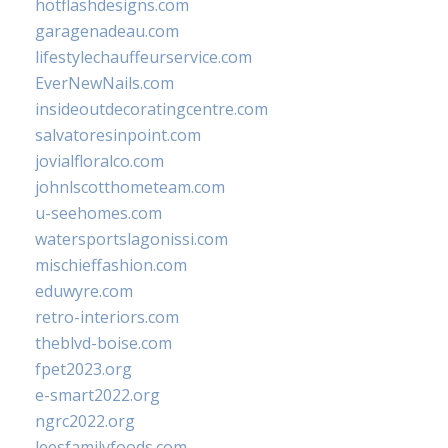
hotflashdesigns.com
garagenadeau.com
lifestylechauffeurservice.com
EverNewNails.com
insideoutdecoratingcentre.com
salvatoresinpoint.com
jovialfloralco.com
johnlscotthometeam.com
u-seehomes.com
watersportslagonissi.com
mischieffashion.com
eduwyre.com
retro-interiors.com
theblvd-boise.com
fpet2023.org
e-smart2022.org
ngrc2022.org
leesfamilyfoods.com