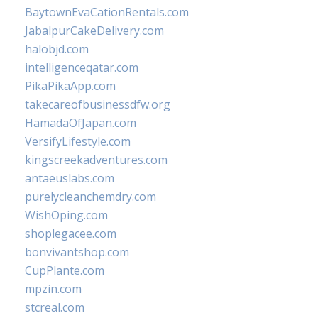
BaytownEvaCationRentals.com
JabalpurCakeDelivery.com
halobjd.com
intelligenceqatar.com
PikaPikaApp.com
takecareofbusinessdfw.org
HamadaOfJapan.com
VersifyLifestyle.com
kingscreekadventures.com
antaeuslabs.com
purelycleanchemdry.com
WishOping.com
shoplegacee.com
bonvivantshop.com
CupPlante.com
mpzin.com
stcreal.com