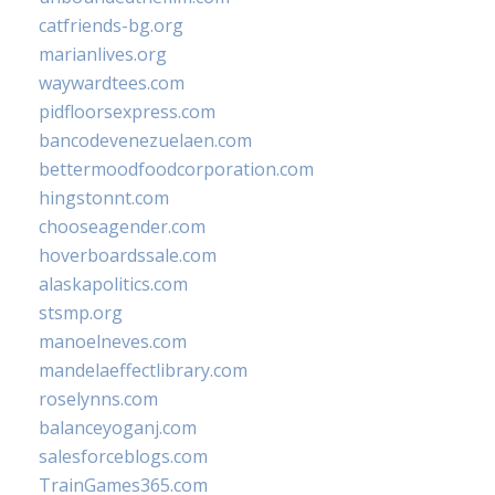
catfriends-bg.org
marianlives.org
waywardtees.com
pidfloorsexpress.com
bancodevenezuelaen.com
bettermoodfoodcorporation.com
hingstonnt.com
chooseagender.com
hoverboardssale.com
alaskapolitics.com
stsmp.org
manoelneves.com
mandelaeffectlibrary.com
roselynns.com
balanceyoganj.com
salesforceblogs.com
TrainGames365.com