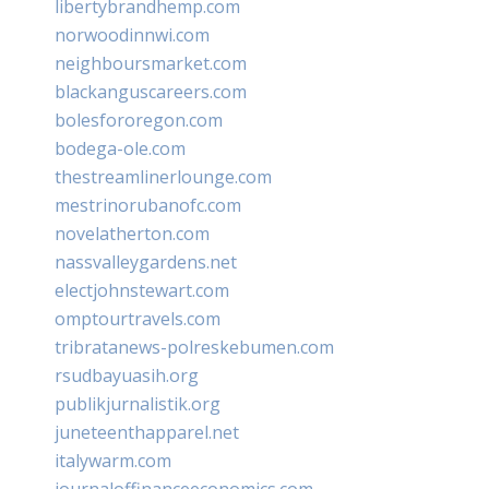
libertybrandhemp.com
norwoodinnwi.com
neighboursmarket.com
blackanguscareers.com
bolesfororegon.com
bodega-ole.com
thestreamlinerlounge.com
mestrinorubanofc.com
novelatherton.com
nassvalleygardens.net
electjohnstewart.com
omptourtravels.com
tribratanews-polreskebumen.com
rsudbayuasih.org
publikjurnalistik.org
juneteenthapparel.net
italywarm.com
journaloffinanceeconomics.com