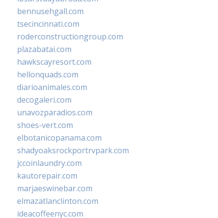
bennusehgall.com
tsecincinnati.com
roderconstructiongroup.com
plazabatai.com
hawkscayresort.com
hellonquads.com
diarioanimales.com
decogaleri.com
unavozparadios.com
shoes-vert.com
elbotanicopanama.com
shadyoaksrockportrvpark.com
jccoinlaundry.com
kautorepair.com
marjaeswinebar.com
elmazatlanclinton.com
ideacoffeenyc.com