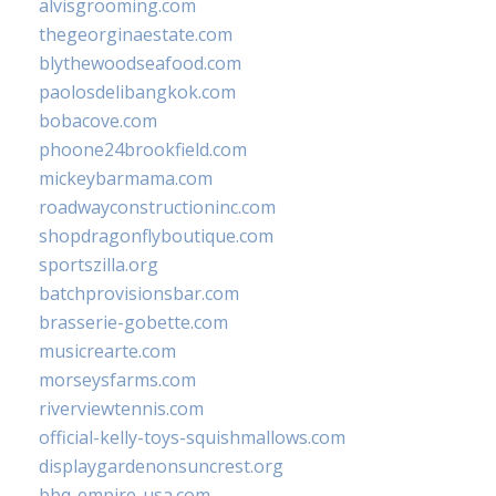
alvisgrooming.com
thegeorginaestate.com
blythewoodseafood.com
paolosdelibangkok.com
bobacove.com
phoone24brookfield.com
mickeybarmama.com
roadwayconstructioninc.com
shopdragonflyboutique.com
sportszilla.org
batchprovisionsbar.com
brasserie-gobette.com
musicrearte.com
morseysfarms.com
riverviewtennis.com
official-kelly-toys-squishmallows.com
displaygardenonsuncrest.org
bbq-empire-usa.com