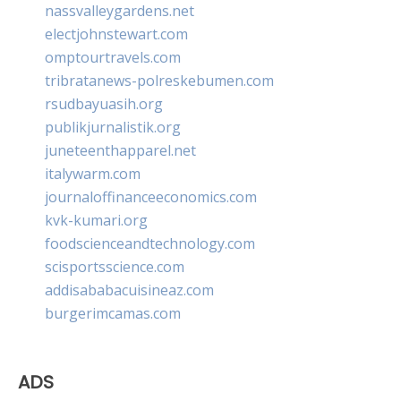
nassvalleygardens.net
electjohnstewart.com
omptourtravels.com
tribratanews-polreskebumen.com
rsudbayuasih.org
publikjurnalistik.org
juneteenthapparel.net
italywarm.com
journaloffinanceeconomics.com
kvk-kumari.org
foodscienceandtechnology.com
scisportsscience.com
addisababacuisineaz.com
burgerimcamas.com
ADS