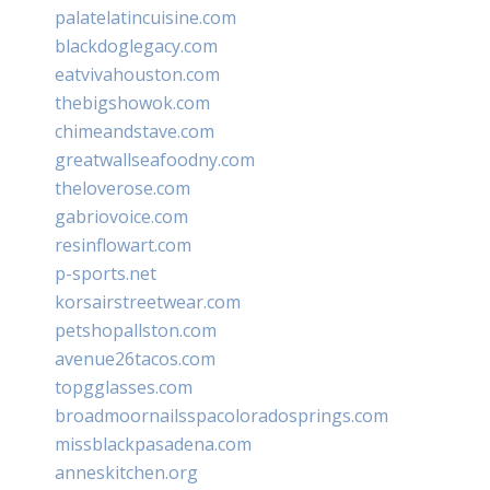
palatelatincuisine.com
blackdoglegacy.com
eatvivahouston.com
thebigshowok.com
chimeandstave.com
greatwallseafoodny.com
theloverose.com
gabriovoice.com
resinflowart.com
p-sports.net
korsairstreetwear.com
petshopallston.com
avenue26tacos.com
topgglasses.com
broadmoornailsspacoloradosprings.com
missblackpasadena.com
anneskitchen.org