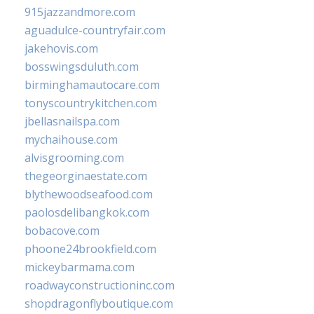
915jazzandmore.com
aguadulce-countryfair.com
jakehovis.com
bosswingsduluth.com
birminghamautocare.com
tonyscountrykitchen.com
jbellasnailspa.com
mychaihouse.com
alvisgrooming.com
thegeorginaestate.com
blythewoodseafood.com
paolosdelibangkok.com
bobacove.com
phoone24brookfield.com
mickeybarmama.com
roadwayconstructioninc.com
shopdragonflyboutique.com