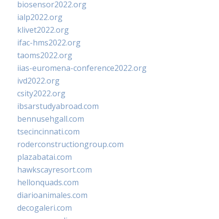
biosensor2022.org
ialp2022.org
klivet2022.org
ifac-hms2022.org
taoms2022.org
iias-euromena-conference2022.org
ivd2022.org
csity2022.org
ibsarstudyabroad.com
bennusehgall.com
tsecincinnati.com
roderconstructiongroup.com
plazabatai.com
hawkscayresort.com
hellonquads.com
diarioanimales.com
decogaleri.com