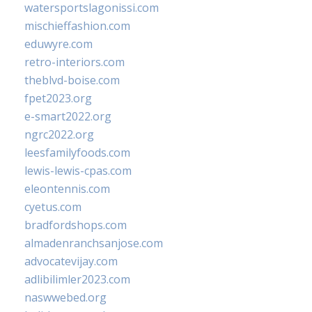
watersportslagonissi.com
mischieffashion.com
eduwyre.com
retro-interiors.com
theblvd-boise.com
fpet2023.org
e-smart2022.org
ngrc2022.org
leesfamilyfoods.com
lewis-lewis-cpas.com
eleontennis.com
cyetus.com
bradfordshops.com
almadenranchsanjose.com
advocatevijay.com
adlibilimler2023.com
naswwebed.org