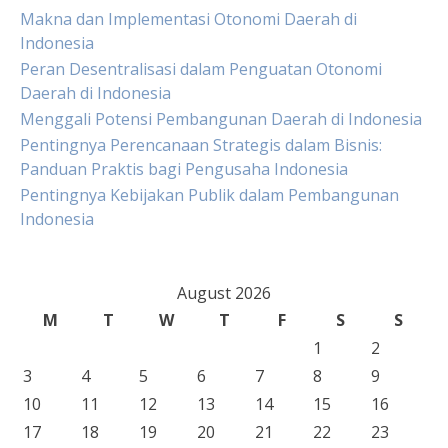
Makna dan Implementasi Otonomi Daerah di
Indonesia
Peran Desentralisasi dalam Penguatan Otonomi
Daerah di Indonesia
Menggali Potensi Pembangunan Daerah di Indonesia
Pentingnya Perencanaan Strategis dalam Bisnis:
Panduan Praktis bagi Pengusaha Indonesia
Pentingnya Kebijakan Publik dalam Pembangunan
Indonesia
August 2026
M
T
W
T
F
S
S
1
2
3
4
5
6
7
8
9
10
11
12
13
14
15
16
17
18
19
20
21
22
23