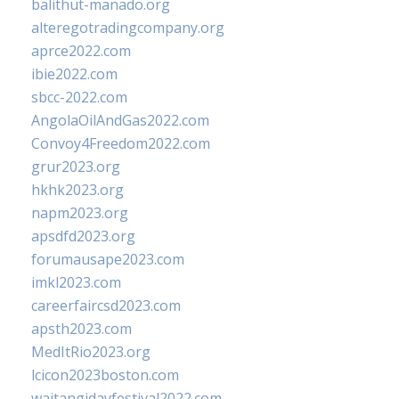
balithut-manado.org
alteregotradingcompany.org
aprce2022.com
ibie2022.com
sbcc-2022.com
AngolaOilAndGas2022.com
Convoy4Freedom2022.com
grur2023.org
hkhk2023.org
napm2023.org
apsdfd2023.org
forumausape2023.com
imkl2023.com
careerfaircsd2023.com
apsth2023.com
MedItRio2023.org
lcicon2023boston.com
waitangidayfestival2022.com