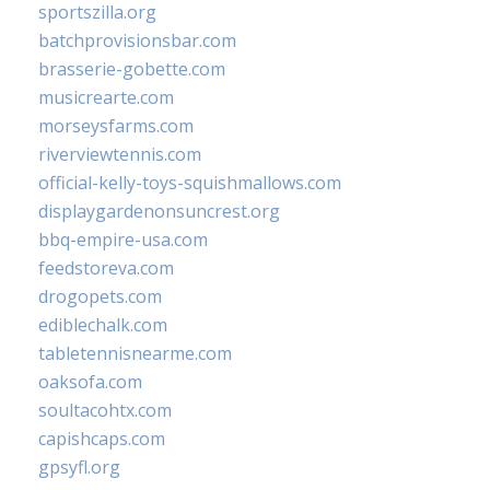
sportszilla.org
batchprovisionsbar.com
brasserie-gobette.com
musicrearte.com
morseysfarms.com
riverviewtennis.com
official-kelly-toys-squishmallows.com
displaygardenonsuncrest.org
bbq-empire-usa.com
feedstoreva.com
drogopets.com
ediblechalk.com
tabletennisnearme.com
oaksofa.com
soultacohtx.com
capishcaps.com
gpsyfl.org