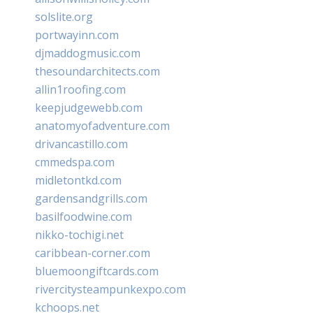
solslite.org
portwayinn.com
djmaddogmusic.com
thesoundarchitects.com
allin1roofing.com
keepjudgewebb.com
anatomyofadventure.com
drivancastillo.com
cmmedspa.com
midletontkd.com
gardensandgrills.com
basilfoodwine.com
nikko-tochigi.net
caribbean-corner.com
bluemoongiftcards.com
rivercitysteampunkexpo.com
kchoops.net