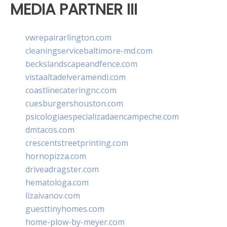
MEDIA PARTNER III
vwrepairarlington.com
cleaningservicebaltimore-md.com
beckslandscapeandfence.com
vistaaltadelveramendi.com
coastlinecateringnc.com
cuesburgershouston.com
psicologiaespecializadaencampeche.com
dmtacos.com
crescentstreetprinting.com
hornopizza.com
driveadragster.com
hematologa.com
lizaivanov.com
guesttinyhomes.com
home-plow-by-meyer.com