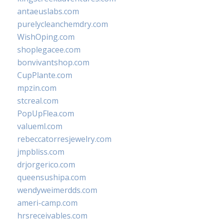
antaeuslabs.com
purelycleanchemdry.com
WishOping.com
shoplegacee.com
bonvivantshop.com
CupPlante.com
mpzin.com
stcreal.com
PopUpFlea.com
valueml.com
rebeccatorresjewelry.com
jmpbliss.com
drjorgerico.com
queensushipa.com
wendyweimerdds.com
ameri-camp.com
hrsreceivables.com