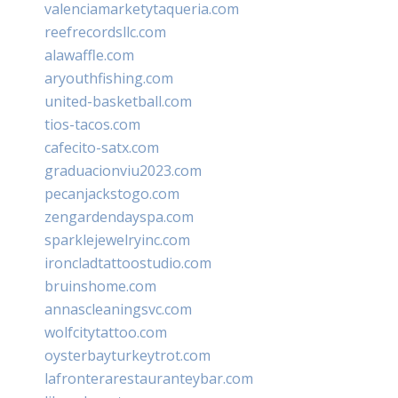
valenciamarketytaqueria.com
reefrecordsllc.com
alawaffle.com
aryouthfishing.com
united-basketball.com
tios-tacos.com
cafecito-satx.com
graduacionviu2023.com
pecanjackstogo.com
zengardendayspa.com
sparklejewelryinc.com
ironcladtattoostudio.com
bruinshome.com
annascleaningsvc.com
wolfcitytattoo.com
oysterbayturkeytrot.com
lafronterarestauranteybar.com