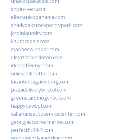
unavozparadios.com
shoes-vert.com
elbotanicopanama.com
shadyoaksrockportrvpark.com
jccoinlaundry.com
kautorepair.com
marjaeswinebar.com
elmazatlanclinton.com
ideacoffeenyc.com
odieschillicothe.com
lacantinitagalesburg.com
pizzadeliverybristol.com
greenstarsmogcheck.com
happypawspl.com
callahansautoservicecenter.com
georgiascornermarket.com
perfectfit24-7.com
portugalprivatedriver.com