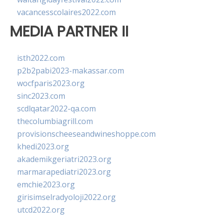
vacancesscolaires2022.com
MEDIA PARTNER II
isth2022.com
p2b2pabi2023-makassar.com
wocfparis2023.org
sinc2023.com
scdlqatar2022-qa.com
thecolumbiagrill.com
provisionscheeseandwineshoppe.com
khedi2023.org
akademikgeriatri2023.org
marmarapediatri2023.org
emchie2023.org
girisimselradyoloji2022.org
utcd2022.org