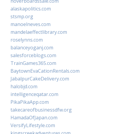
hoverboardssale.com
alaskapolitics.com
stsmp.org
manoelneves.com
mandelaeffectlibrary.com
roselynns.com
balanceyoganj.com
salesforceblogs.com
TrainGames365.com
BaytownEvaCationRentals.com
JabalpurCakeDelivery.com
halobjd.com
intelligenceqatar.com
PikaPikaApp.com
takecareofbusinessdfw.org
HamadaOfJapan.com
VersifyLifestyle.com
kingscreekadventures.com