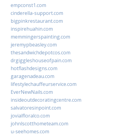
empconst1.com
cinderella-support.com
bigpinkrestaurant.com
inspirehuahin.com
memmingerspainting.com
jeremypbeasley.com
thesandwichdepotcos.com
drgiggleshouseofpain.com
hotflashdesigns.com
garagenadeau.com
lifestylechauffeurservice.com
EverNewNails.com
insideoutdecoratingcentre.com
salvatoresinpoint.com
jovialfloralco.com
johnlscotthometeam.com
u-seehomes.com