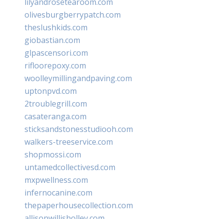
lilyandrosetearoom.com
olivesburgberrypatch.com
theslushkids.com
giobastian.com
glpascensori.com
rifloorepoxy.com
woolleymillingandpaving.com
uptonpvd.com
2troublegrill.com
casateranga.com
sticksandstonesstudiooh.com
walkers-treeservice.com
shopmossi.com
untamedcollectivesd.com
mxpwellness.com
infernocanine.com
thepaperhousecollection.com
allisonwillisholley.com