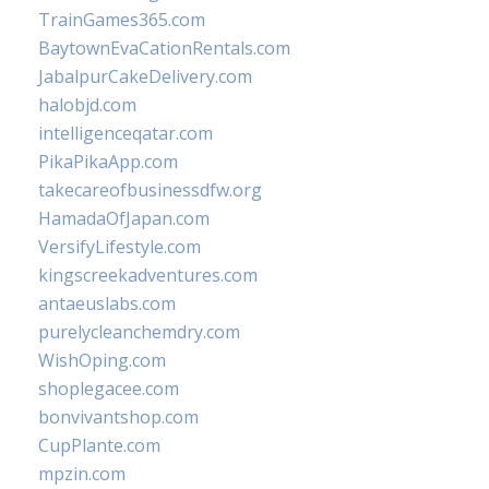
TrainGames365.com
BaytownEvaCationRentals.com
JabalpurCakeDelivery.com
halobjd.com
intelligenceqatar.com
PikaPikaApp.com
takecareofbusinessdfw.org
HamadaOfJapan.com
VersifyLifestyle.com
kingscreekadventures.com
antaeuslabs.com
purelycleanchemdry.com
WishOping.com
shoplegacee.com
bonvivantshop.com
CupPlante.com
mpzin.com