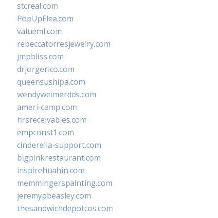
stcreal.com
PopUpFlea.com
valueml.com
rebeccatorresjewelry.com
jmpbliss.com
drjorgerico.com
queensushipa.com
wendyweimerdds.com
ameri-camp.com
hrsreceivables.com
empconst1.com
cinderella-support.com
bigpinkrestaurant.com
inspirehuahin.com
memmingerspainting.com
jeremypbeasley.com
thesandwichdepotcos.com