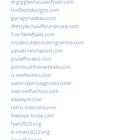
drgiggleshouseofpain.com
hotflashdesigns.com
garagenadeau.com
lifestylechauffeurservice.com
EverNewNails.com
insideoutdecoratingcentre.com
salvatoresinpoint.com
jovialfloralco.com
johnlscotthometeam.com
u-seehomes.com
watersportslagonissi.com
mischieffashion.com
eduwyre.com
retro-interiors.com
theblvd-boise.com
fpet2023.org
e-smart2022.org