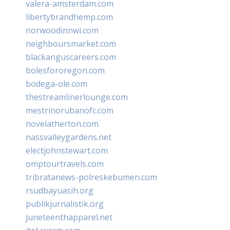
valera-amsterdam.com
libertybrandhemp.com
norwoodinnwi.com
neighboursmarket.com
blackanguscareers.com
bolesfororegon.com
bodega-ole.com
thestreamlinerlounge.com
mestrinorubanofc.com
novelatherton.com
nassvalleygardens.net
electjohnstewart.com
omptourtravels.com
tribratanews-polreskebumen.com
rsudbayuasih.org
publikjurnalistik.org
juneteenthapparel.net