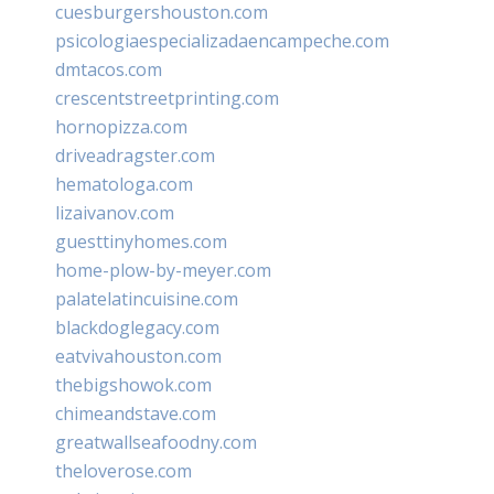
cuesburgershouston.com
psicologiaespecializadaencampeche.com
dmtacos.com
crescentstreetprinting.com
hornopizza.com
driveadragster.com
hematologa.com
lizaivanov.com
guesttinyhomes.com
home-plow-by-meyer.com
palatelatincuisine.com
blackdoglegacy.com
eatvivahouston.com
thebigshowok.com
chimeandstave.com
greatwallseafoodny.com
theloverose.com