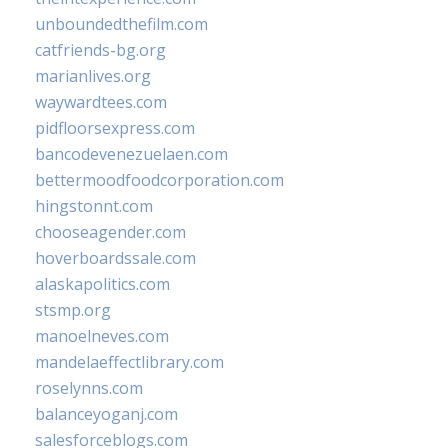
unboundedthefilm.com
catfriends-bg.org
marianlives.org
waywardtees.com
pidfloorsexpress.com
bancodevenezuelaen.com
bettermoodfoodcorporation.com
hingstonnt.com
chooseagender.com
hoverboardssale.com
alaskapolitics.com
stsmp.org
manoelneves.com
mandelaeffectlibrary.com
roselynns.com
balanceyoganj.com
salesforceblogs.com