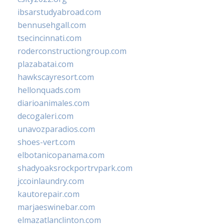
ibsarstudyabroad.com
bennusehgall.com
tsecincinnati.com
roderconstructiongroup.com
plazabatai.com
hawkscayresort.com
hellonquads.com
diarioanimales.com
decogaleri.com
unavozparadios.com
shoes-vert.com
elbotanicopanama.com
shadyoaksrockportrvpark.com
jccoinlaundry.com
kautorepair.com
marjaeswinebar.com
elmazatlanclinton.com