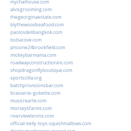
mychaihouse.com
alvisgrooming.com
thegeorginaestate.com
blythewoodseafood.com
paolosdelibangkok.com
bobacove.com
phoone24brookfield.com
mickeybarmama.com
roadwayconstructioninc.com
shopdragonflyboutique.com
sportszilla.org
batchprovisionsbar.com
brasserie-gobette.com
musicrearte.com
morseysfarms.com
riverviewtennis.com
official-kelly-toys-squishmallows.com