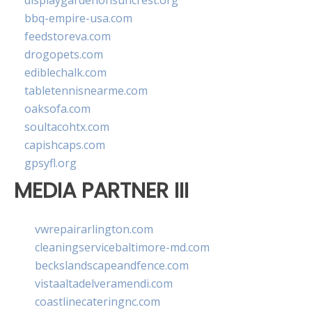
displaygardenonsuncrest.org
bbq-empire-usa.com
feedstoreva.com
drogopets.com
ediblechalk.com
tabletennisnearme.com
oaksofa.com
soultacohtx.com
capishcaps.com
gpsyfl.org
MEDIA PARTNER III
vwrepairarlington.com
cleaningservicebaltimore-md.com
beckslandscapeandfence.com
vistaaltadelveramendi.com
coastlinecateringnc.com