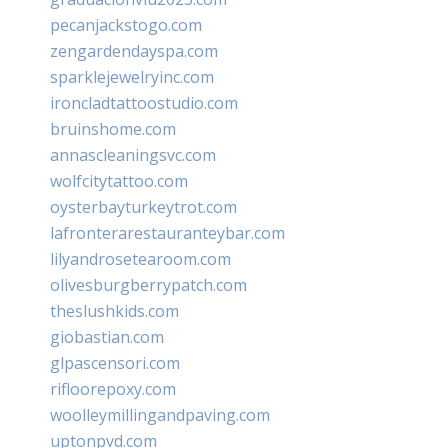
pecanjackstogo.com
zengardendayspa.com
sparklejewelryinc.com
ironcladtattoostudio.com
bruinshome.com
annascleaningsvc.com
wolfcitytattoo.com
oysterbayturkeytrot.com
lafronterarestauranteybar.com
lilyandrosetearoom.com
olivesburgberrypatch.com
theslushkids.com
giobastian.com
glpascensori.com
rifloorepoxy.com
woolleymillingandpaving.com
uptonpvd.com