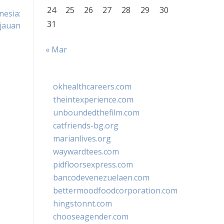
24
25
26
27
28
29
30
esia:
31
jauan
« Mar
okhealthcareers.com
theintexperience.com
unboundedthefilm.com
catfriends-bg.org
marianlives.org
waywardtees.com
pidfloorsexpress.com
bancodevenezuelaen.com
bettermoodfoodcorporation.com
hingstonnt.com
chooseagender.com