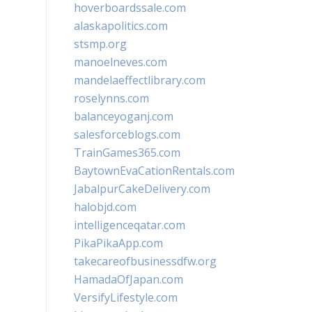
hoverboardssale.com
alaskapolitics.com
stsmp.org
manoelneves.com
mandelaeffectlibrary.com
roselynns.com
balanceyoganj.com
salesforceblogs.com
TrainGames365.com
BaytownEvaCationRentals.com
JabalpurCakeDelivery.com
halobjd.com
intelligenceqatar.com
PikaPikaApp.com
takecareofbusinessdfw.org
HamadaOfJapan.com
VersifyLifestyle.com