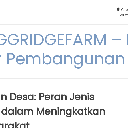
Cap
South
GGRIDGEFARM – I
r Pembangunan
 Desa: Peran Jenis
dalam Meningkatkan
arakat