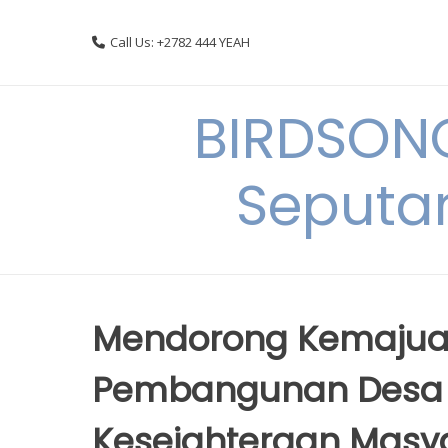
Skip
to
Call Us: +2782 444 YEAH
content
BIRDSON
Seputa
Mendorong Kemajuan
Pembangunan Desa 
Kesejahteraan Masy