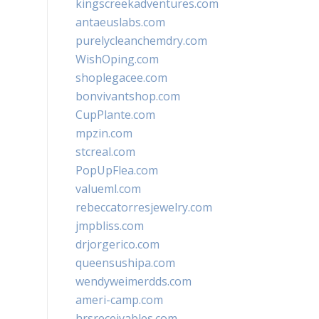
kingscreekadventures.com
antaeuslabs.com
purelycleanchemdry.com
WishOping.com
shoplegacee.com
bonvivantshop.com
CupPlante.com
mpzin.com
stcreal.com
PopUpFlea.com
valueml.com
rebeccatorresjewelry.com
jmpbliss.com
drjorgerico.com
queensushipa.com
wendyweimerdds.com
ameri-camp.com
hrsreceivables.com