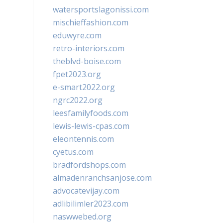
watersportslagonissi.com
mischieffashion.com
eduwyre.com
retro-interiors.com
theblvd-boise.com
fpet2023.org
e-smart2022.org
ngrc2022.org
leesfamilyfoods.com
lewis-lewis-cpas.com
eleontennis.com
cyetus.com
bradfordshops.com
almadenranchsanjose.com
advocatevijay.com
adlibilimler2023.com
naswwebed.org