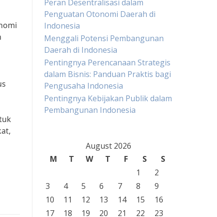
Peran Desentralisasi dalam
Penguatan Otonomi Daerah di
onomi
Indonesia
n
Menggali Potensi Pembangunan
Daerah di Indonesia
Pentingnya Perencanaan Strategis
dalam Bisnis: Panduan Praktis bagi
us
Pengusaha Indonesia
Pentingnya Kebijakan Publik dalam
Pembangunan Indonesia
tuk
at,
August 2026
M
T
W
T
F
S
S
1
2
3
4
5
6
7
8
9
10
11
12
13
14
15
16
17
18
19
20
21
22
23