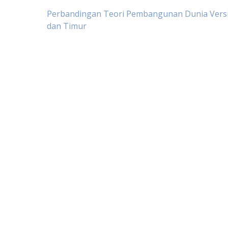
Post
Perbandingan Teori Pembangunan Dunia Versi
dan Timur
navigation