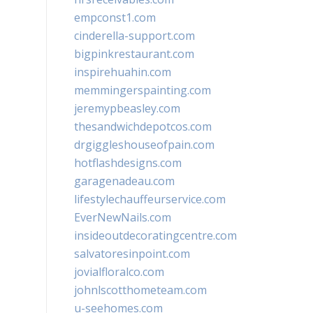
empconst1.com
cinderella-support.com
bigpinkrestaurant.com
inspirehuahin.com
memmingerspainting.com
jeremypbeasley.com
thesandwichdepotcos.com
drgiggleshouseofpain.com
hotflashdesigns.com
garagenadeau.com
lifestylechauffeurservice.com
EverNewNails.com
insideoutdecoratingcentre.com
salvatoresinpoint.com
jovialfloralco.com
johnlscotthometeam.com
u-seehomes.com