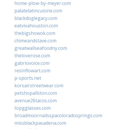
home-plow-by-meyer.com
palatelatincuisine.com
blackdoglegacy.com
eatvivahouston.com
thebigshowok.com
chimeandstave.com
greatwallseafoodny.com
theloverose.com
gabriovoice.com
resinflowart.com
p-sports.net
korsairstreetwear.com
petshopallston.com
avenue26tacos.com
topgglasses.com
broadmoornailsspacoloradosprings.com
missblackpasadena.com