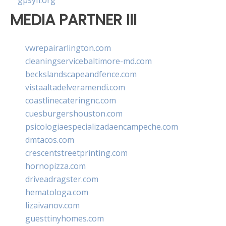
gpsyfl.org
MEDIA PARTNER III
vwrepairarlington.com
cleaningservicebaltimore-md.com
beckslandscapeandfence.com
vistaaltadelveramendi.com
coastlinecateringnc.com
cuesburgershouston.com
psicologiaespecializadaencampeche.com
dmtacos.com
crescentstreetprinting.com
hornopizza.com
driveadragster.com
hematologa.com
lizaivanov.com
guesttinyhomes.com