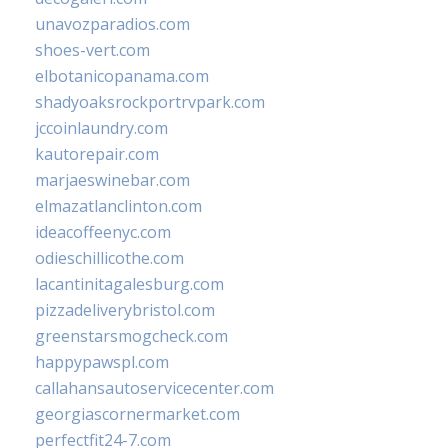
unavozparadios.com
shoes-vert.com
elbotanicopanama.com
shadyoaksrockportrvpark.com
jccoinlaundry.com
kautorepair.com
marjaeswinebar.com
elmazatlanclinton.com
ideacoffeenyc.com
odieschillicothe.com
lacantinitagalesburg.com
pizzadeliverybristol.com
greenstarsmogcheck.com
happypawspl.com
callahansautoservicecenter.com
georgiascornermarket.com
perfectfit24-7.com