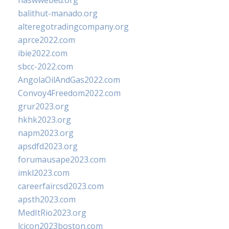
naswwebed.org
balithut-manado.org
alteregotradingcompany.org
aprce2022.com
ibie2022.com
sbcc-2022.com
AngolaOilAndGas2022.com
Convoy4Freedom2022.com
grur2023.org
hkhk2023.org
napm2023.org
apsdfd2023.org
forumausape2023.com
imkl2023.com
careerfaircsd2023.com
apsth2023.com
MedItRio2023.org
lcicon2023boston.com