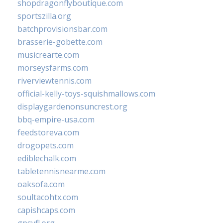
shopdragonflyboutique.com
sportszilla.org
batchprovisionsbar.com
brasserie-gobette.com
musicrearte.com
morseysfarms.com
riverviewtennis.com
official-kelly-toys-squishmallows.com
displaygardenonsuncrest.org
bbq-empire-usa.com
feedstoreva.com
drogopets.com
ediblechalk.com
tabletennisnearme.com
oaksofa.com
soultacohtx.com
capishcaps.com