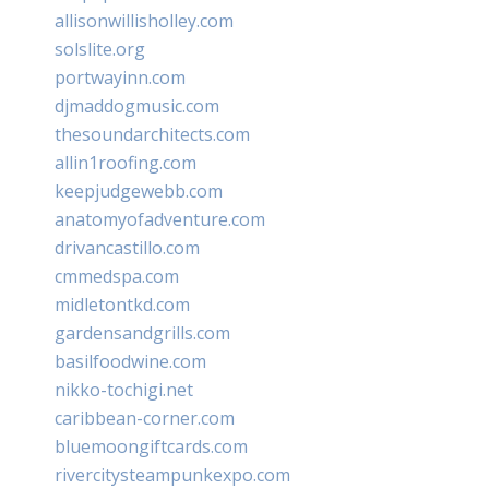
allisonwillisholley.com
solslite.org
portwayinn.com
djmaddogmusic.com
thesoundarchitects.com
allin1roofing.com
keepjudgewebb.com
anatomyofadventure.com
drivancastillo.com
cmmedspa.com
midletontkd.com
gardensandgrills.com
basilfoodwine.com
nikko-tochigi.net
caribbean-corner.com
bluemoongiftcards.com
rivercitysteampunkexpo.com