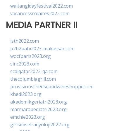
waitangidayfestival2022.com
vacancesscolaires2022.com
MEDIA PARTNER II
isth2022.com
p2b2pabi2023-makassar.com
wocfparis2023.org
sinc2023.com
scdlqatar2022-qa.com
thecolumbiagrill.com
provisionscheeseandwineshoppe.com
khedi2023.org
akademikgeriatri2023.org
marmarapediatri2023.org
emchie2023.org
girisimselradyoloji2022.org