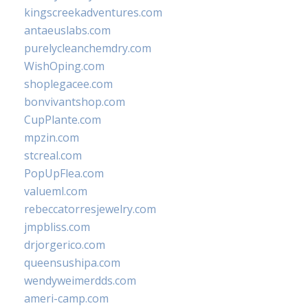
kingscreekadventures.com
antaeuslabs.com
purelycleanchemdry.com
WishOping.com
shoplegacee.com
bonvivantshop.com
CupPlante.com
mpzin.com
stcreal.com
PopUpFlea.com
valueml.com
rebeccatorresjewelry.com
jmpbliss.com
drjorgerico.com
queensushipa.com
wendyweimerdds.com
ameri-camp.com