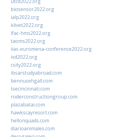
utcd2022.org
biosensor2022.org
ialp2022.org
klivet2022.org
ifac-hms2022.org
taoms2022.org
iias-euromena-conference2022.org
ivd2022.org
csity2022.org
ibsarstudyabroad.com
bennusehgall.com
tsecincinnati.com
roderconstructiongroup.com
plazabatai.com
hawkscayresort.com
hellonquads.com
diarioanimales.com
decogaleri.com