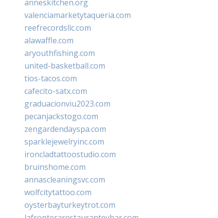
anneskitchen.org
valenciamarketytaqueria.com
reefrecordsllc.com
alawaffle.com
aryouthfishing.com
united-basketball.com
tios-tacos.com
cafecito-satx.com
graduacionviu2023.com
pecanjackstogo.com
zengardendayspa.com
sparklejewelryinc.com
ironcladtattoostudio.com
bruinshome.com
annascleaningsvc.com
wolfcitytattoo.com
oysterbayturkeytrot.com
lafronterarestauranteybar.com