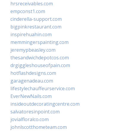
hrsreceivables.com
empconst1.com
cinderella-support.com
bigpinkrestaurant.com
inspirehuahin.com
memmingerspainting.com
jeremypbeasley.com
thesandwichdepotcos.com
drgiggleshouseofpain.com
hotflashdesigns.com
garagenadeau.com
lifestylechauffeurservice.com
EverNewNails.com
insideoutdecoratingcentre.com
salvatoresinpoint.com
jovialfloralco.com
johnlscotthometeam.com