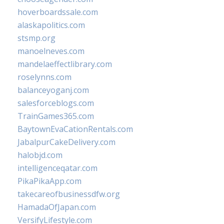
hoverboardssale.com
alaskapolitics.com
stsmp.org
manoelneves.com
mandelaeffectlibrary.com
roselynns.com
balanceyoganj.com
salesforceblogs.com
TrainGames365.com
BaytownEvaCationRentals.com
JabalpurCakeDelivery.com
halobjd.com
intelligenceqatar.com
PikaPikaApp.com
takecareofbusinessdfw.org
HamadaOfJapan.com
VersifyLifestyle.com