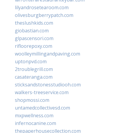
lilyandrosetearoom.com
olivesburgberrypatch.com
theslushkids.com
giobastian.com
glpascensori.com
rifloorepoxy.com
woolleymillingandpaving.com
uptonpvd.com
2troublegrill.com
casateranga.com
sticksandstonesstudiooh.com
walkers-treeservice.com
shopmossi.com
untamedcollectivesd.com
mxpwellness.com
infernocanine.com
thepaperhousecollection.com