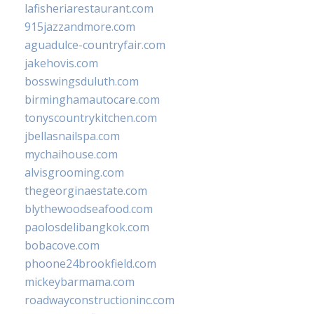
lafisheriarestaurant.com
915jazzandmore.com
aguadulce-countryfair.com
jakehovis.com
bosswingsduluth.com
birminghamautocare.com
tonyscountrykitchen.com
jbellasnailspa.com
mychaihouse.com
alvisgrooming.com
thegeorginaestate.com
blythewoodseafood.com
paolosdelibangkok.com
bobacove.com
phoone24brookfield.com
mickeybarmama.com
roadwayconstructioninc.com