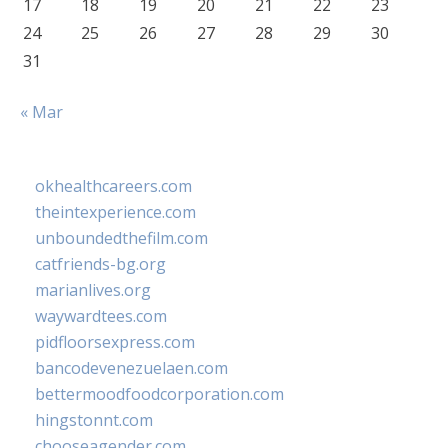
17
18
19
20
21
22
23
24
25
26
27
28
29
30
31
« Mar
okhealthcareers.com
theintexperience.com
unboundedthefilm.com
catfriends-bg.org
marianlives.org
waywardtees.com
pidfloorsexpress.com
bancodevenezuelaen.com
bettermoodfoodcorporation.com
hingstonnt.com
chooseagender.com