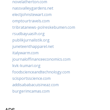
novelatherton.com
nassvalleygardens.net
electjohnstewart.com
omptourtravels.com
tribratanews-polreskebumen.com
rsudbayuasih.org
publikjurnalistik.org
juneteenthapparel.net
italywarm.com
journaloffinanceeconomics.com
kvk-kumari.org
foodscienceandtechnology.com
scisportsscience.com
addisababacuisineaz.com
burgerimcamas.com
ADS