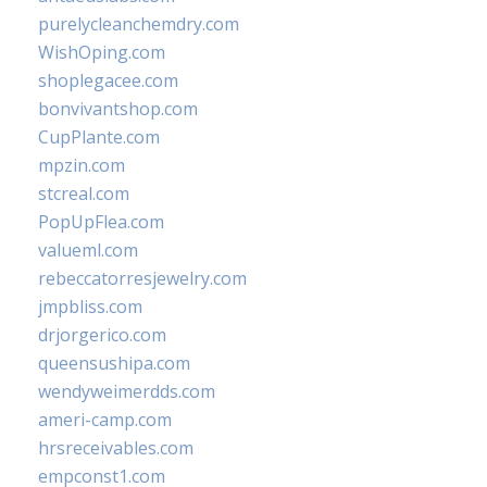
purelycleanchemdry.com
WishOping.com
shoplegacee.com
bonvivantshop.com
CupPlante.com
mpzin.com
stcreal.com
PopUpFlea.com
valueml.com
rebeccatorresjewelry.com
jmpbliss.com
drjorgerico.com
queensushipa.com
wendyweimerdds.com
ameri-camp.com
hrsreceivables.com
empconst1.com