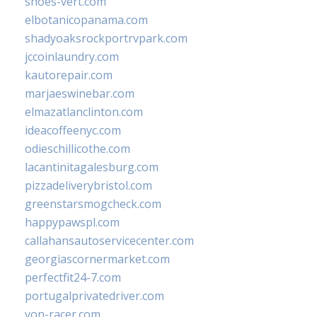
shoes-vert.com
elbotanicopanama.com
shadyoaksrockportrvpark.com
jccoinlaundry.com
kautorepair.com
marjaeswinebar.com
elmazatlanclinton.com
ideacoffeenyc.com
odieschillicothe.com
lacantinitagalesburg.com
pizzadeliverybristol.com
greenstarsmogcheck.com
happypawspl.com
callahansautoservicecenter.com
georgiascornermarket.com
perfectfit24-7.com
portugalprivatedriver.com
von-racer.com