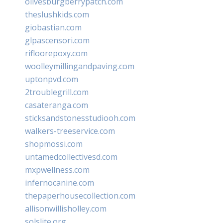
olivesburgberrypatch.com
theslushkids.com
giobastian.com
glpascensori.com
rifloorepoxy.com
woolleymillingandpaving.com
uptonpvd.com
2troublegrill.com
casateranga.com
sticksandstonesstudiooh.com
walkers-treeservice.com
shopmossi.com
untamedcollectivesd.com
mxpwellness.com
infernocanine.com
thepaperhousecollection.com
allisonwillisholley.com
solslite.org