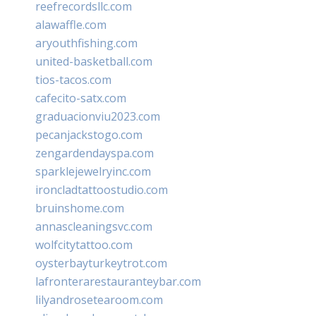
reefrecordsllc.com
alawaffle.com
aryouthfishing.com
united-basketball.com
tios-tacos.com
cafecito-satx.com
graduacionviu2023.com
pecanjackstogo.com
zengardendayspa.com
sparklejewelryinc.com
ironcladtattoostudio.com
bruinshome.com
annascleaningsvc.com
wolfcitytattoo.com
oysterbayturkeytrot.com
lafronterarestauranteybar.com
lilyandrosetearoom.com