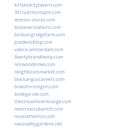
kirtlandcitytavern.com
301nutritionspot.com
ammos-stores.com
loceanecreations.com
birdsongridgefarm.com
joiedevivblog.com
valera-amsterdam.com
libertybrandhemp.com
norwoodinnwi.com
neighboursmarket.com
blackanguscareers.com
bolesfororegon.com
bodega-ole.com
thestreamlinerlounge.com
mestrinorubanofc.com
novelatherton.com
nassvalleygardens.net