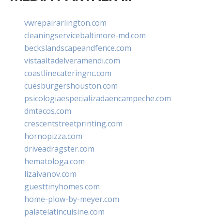
vwrepairarlington.com
cleaningservicebaltimore-md.com
beckslandscapeandfence.com
vistaaltadelveramendi.com
coastlinecateringnc.com
cuesburgershouston.com
psicologiaespecializadaencampeche.com
dmtacos.com
crescentstreetprinting.com
hornopizza.com
driveadragster.com
hematologa.com
lizaivanov.com
guesttinyhomes.com
home-plow-by-meyer.com
palatelatincuisine.com