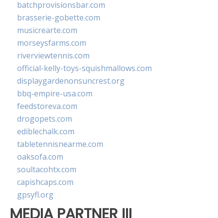
batchprovisionsbar.com
brasserie-gobette.com
musicrearte.com
morseysfarms.com
riverviewtennis.com
official-kelly-toys-squishmallows.com
displaygardenonsuncrest.org
bbq-empire-usa.com
feedstoreva.com
drogopets.com
ediblechalk.com
tabletennisnearme.com
oaksofa.com
soultacohtx.com
capishcaps.com
gpsyfl.org
MEDIA PARTNER III