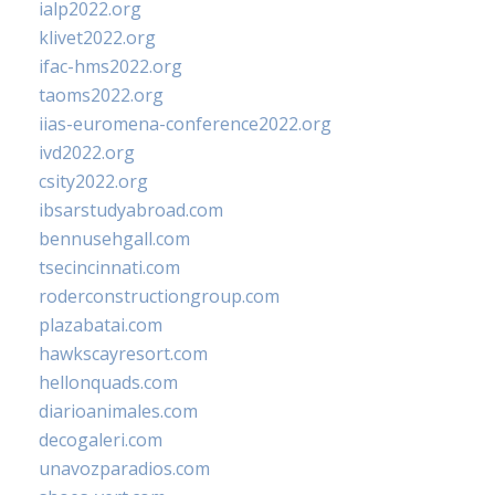
ialp2022.org
klivet2022.org
ifac-hms2022.org
taoms2022.org
iias-euromena-conference2022.org
ivd2022.org
csity2022.org
ibsarstudyabroad.com
bennusehgall.com
tsecincinnati.com
roderconstructiongroup.com
plazabatai.com
hawkscayresort.com
hellonquads.com
diarioanimales.com
decogaleri.com
unavozparadios.com