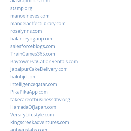
alaskapolitics.com
stsmp.org
manoelneves.com
mandelaeffectlibrary.com
roselynns.com
balanceyoganj.com
salesforceblogs.com
TrainGames365.com
BaytownEvaCationRentals.com
JabalpurCakeDelivery.com
halobjd.com
intelligenceqatar.com
PikaPikaApp.com
takecareofbusinessdfw.org
HamadaOfJapan.com
VersifyLifestyle.com
kingscreekadventures.com
antaeuslabs.com