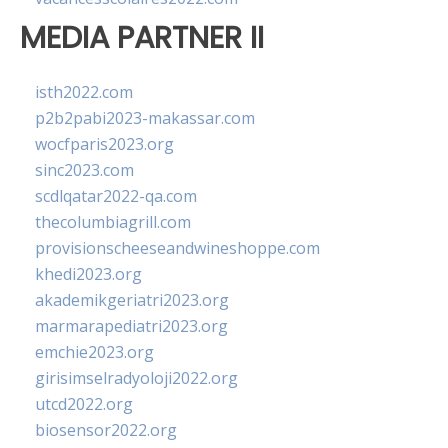
MEDIA PARTNER II
isth2022.com
p2b2pabi2023-makassar.com
wocfparis2023.org
sinc2023.com
scdlqatar2022-qa.com
thecolumbiagrill.com
provisionscheeseandwineshoppe.com
khedi2023.org
akademikgeriatri2023.org
marmarapediatri2023.org
emchie2023.org
girisimselradyoloji2022.org
utcd2022.org
biosensor2022.org