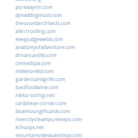
portwayinn.com
djmaddogmusic.com
thesoundarchitects.com
allin1roofing.com
keepjudgewebb.com
anatomyofadventure.com
drivancastillo.com
cmmedspa.com
midletontkd.com
gardensandgrills.com
basilfoodwine.com
nikko-tochigi.net
caribbean-corner.com
bluemoongiftcards.com
rivercitysteampunkexpo.com
kchoops.net
mountainsideskateshop.com