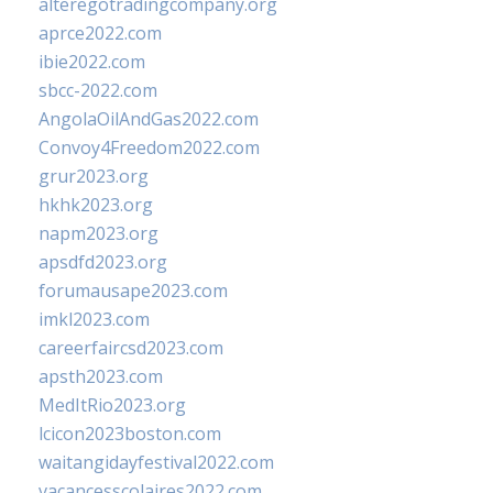
alteregotradingcompany.org
aprce2022.com
ibie2022.com
sbcc-2022.com
AngolaOilAndGas2022.com
Convoy4Freedom2022.com
grur2023.org
hkhk2023.org
napm2023.org
apsdfd2023.org
forumausape2023.com
imkl2023.com
careerfaircsd2023.com
apsth2023.com
MedItRio2023.org
lcicon2023boston.com
waitangidayfestival2022.com
vacancesscolaires2022.com