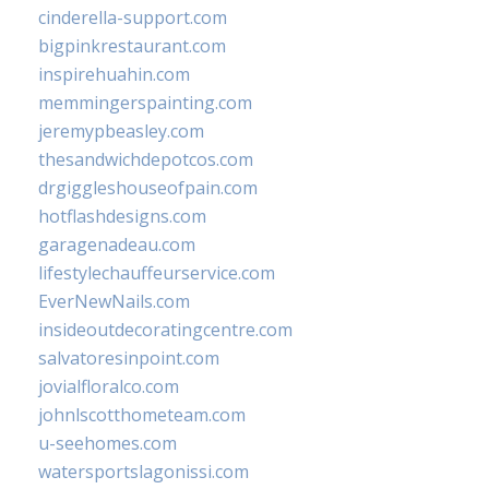
cinderella-support.com
bigpinkrestaurant.com
inspirehuahin.com
memmingerspainting.com
jeremypbeasley.com
thesandwichdepotcos.com
drgiggleshouseofpain.com
hotflashdesigns.com
garagenadeau.com
lifestylechauffeurservice.com
EverNewNails.com
insideoutdecoratingcentre.com
salvatoresinpoint.com
jovialfloralco.com
johnlscotthometeam.com
u-seehomes.com
watersportslagonissi.com