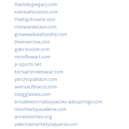
blackdoglegacy.com
eatvivahouston.com
thebigshowok.com
chimeandstave.com
greatwallseafoodny.com
theloverose.com
gabriovoice.com
resinflowart.com
p-sports.net
korsairstreetwear.com
petshopallston.com
avenue26tacos.com
topgglasses.com
broadmoornailsspacoloradosprings.com
missblackpasadena.com
anneskitchen.org
valenciamarketytaqueria.com