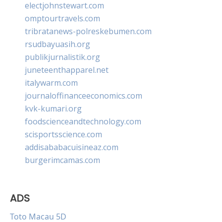
electjohnstewart.com
omptourtravels.com
tribratanews-polreskebumen.com
rsudbayuasih.org
publikjurnalistik.org
juneteenthapparel.net
italywarm.com
journaloffinanceeconomics.com
kvk-kumari.org
foodscienceandtechnology.com
scisportsscience.com
addisababacuisineaz.com
burgerimcamas.com
ADS
Toto Macau 5D