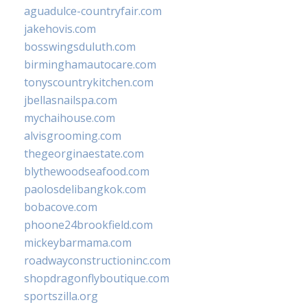
aguadulce-countryfair.com
jakehovis.com
bosswingsduluth.com
birminghamautocare.com
tonyscountrykitchen.com
jbellasnailspa.com
mychaihouse.com
alvisgrooming.com
thegeorginaestate.com
blythewoodseafood.com
paolosdelibangkok.com
bobacove.com
phoone24brookfield.com
mickeybarmama.com
roadwayconstructioninc.com
shopdragonflyboutique.com
sportszilla.org