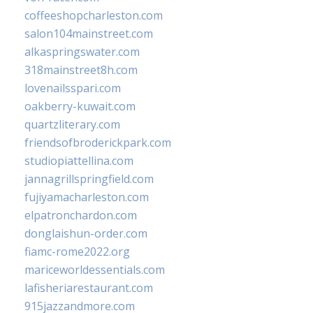
coffeeshopcharleston.com
salon104mainstreet.com
alkaspringswater.com
318mainstreet8h.com
lovenailsspari.com
oakberry-kuwait.com
quartzliterary.com
friendsofbroderickpark.com
studiopiattellina.com
jannagrillspringfield.com
fujiyamacharleston.com
elpatronchardon.com
donglaishun-order.com
fiamc-rome2022.org
mariceworldessentials.com
lafisheriarestaurant.com
915jazzandmore.com