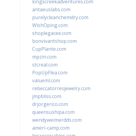
kingscreekadventures.com
antaeuslabs.com
purelycleanchemdry.com
WishOping.com
shoplegacee.com
bonvivantshop.com
CupPlante.com
mpzin.com
stcreal.com
PopUpFlea.com
valueml.com
rebeccatorresjewelry.com
jmpbliss.com
drjorgerico.com
queensushipa.com
wendyweimerdds.com
ameri-camp.com
hrsreceivables.com