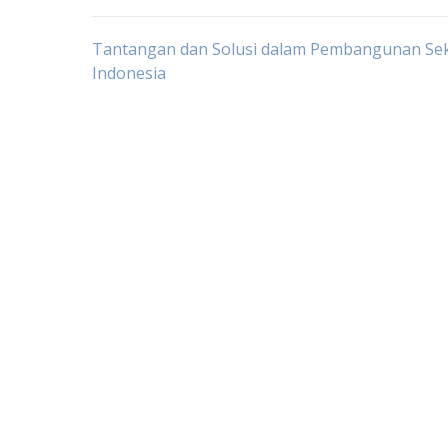
Post
Tantangan dan Solusi dalam Pembangunan Sek
Indonesia
navigation