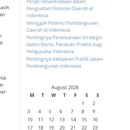
Peran Desentralisasi dalam
asih
Penguatan Otonomi Daerah di
dan
Indonesia
Menggali Potensi Pembangunan
Daerah di Indonesia
i
Pentingnya Perencanaan Strategis
ut
dalam Bisnis: Panduan Praktis bagi
Pengusaha Indonesia
Pentingnya Kebijakan Publik dalam
Pembangunan Indonesia
nia
ar
August 2026
nar-
M
T
W
T
F
S
S
1
2
3
4
5
6
7
8
9
10
11
12
13
14
15
16
17
18
19
20
21
22
23