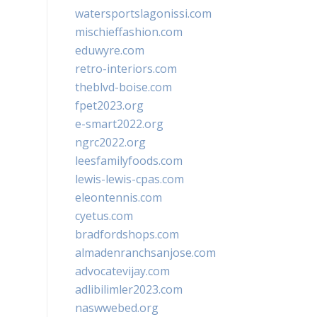
watersportslagonissi.com
mischieffashion.com
eduwyre.com
retro-interiors.com
theblvd-boise.com
fpet2023.org
e-smart2022.org
ngrc2022.org
leesfamilyfoods.com
lewis-lewis-cpas.com
eleontennis.com
cyetus.com
bradfordshops.com
almadenranchsanjose.com
advocatevijay.com
adlibilimler2023.com
naswwebed.org