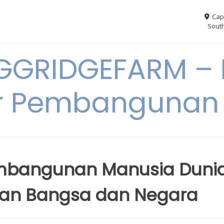
Cap
South
GGRIDGEFARM – I
r Pembangunan
mbangunan Manusia Duni
uan Bangsa dan Negara