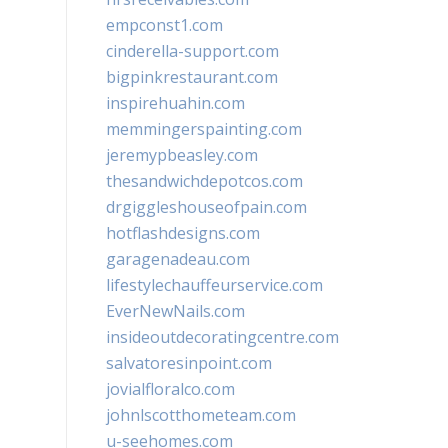
empconst1.com
cinderella-support.com
bigpinkrestaurant.com
inspirehuahin.com
memmingerspainting.com
jeremypbeasley.com
thesandwichdepotcos.com
drgiggleshouseofpain.com
hotflashdesigns.com
garagenadeau.com
lifestylechauffeurservice.com
EverNewNails.com
insideoutdecoratingcentre.com
salvatoresinpoint.com
jovialfloralco.com
johnlscotthometeam.com
u-seehomes.com