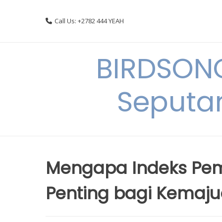
Skip
to
Call Us: +2782 444 YEAH
content
BIRDSON
Seputa
Mengapa Indeks Pe
Penting bagi Kemaj