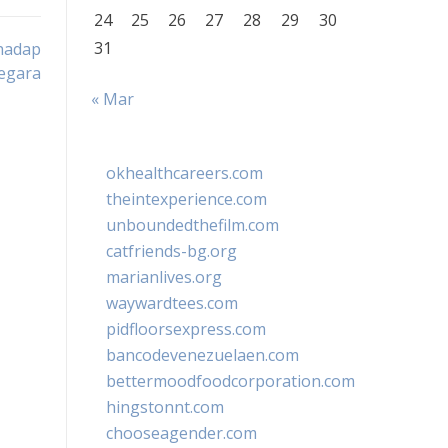
24
25
26
27
28
29
30
31
hadap
egara
« Mar
okhealthcareers.com
theintexperience.com
unboundedthefilm.com
catfriends-bg.org
marianlives.org
waywardtees.com
pidfloorsexpress.com
bancodevenezuelaen.com
bettermoodfoodcorporation.com
hingstonnt.com
chooseagender.com