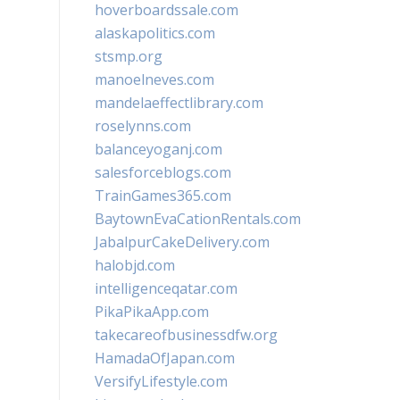
hoverboardssale.com
alaskapolitics.com
stsmp.org
manoelneves.com
mandelaeffectlibrary.com
roselynns.com
balanceyoganj.com
salesforceblogs.com
TrainGames365.com
BaytownEvaCationRentals.com
JabalpurCakeDelivery.com
halobjd.com
intelligenceqatar.com
PikaPikaApp.com
takecareofbusinessdfw.org
HamadaOfJapan.com
VersifyLifestyle.com