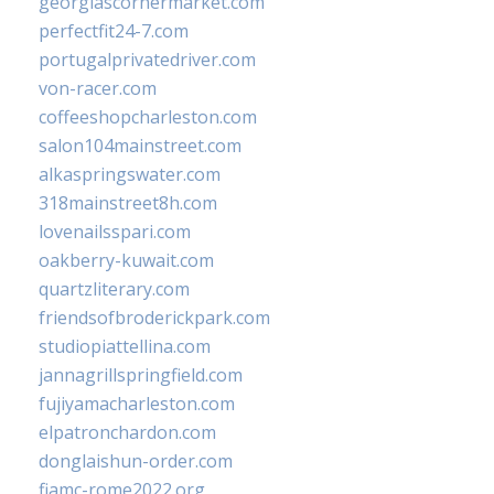
georgiascornermarket.com
perfectfit24-7.com
portugalprivatedriver.com
von-racer.com
coffeeshopcharleston.com
salon104mainstreet.com
alkaspringswater.com
318mainstreet8h.com
lovenailsspari.com
oakberry-kuwait.com
quartzliterary.com
friendsofbroderickpark.com
studiopiattellina.com
jannagrillspringfield.com
fujiyamacharleston.com
elpatronchardon.com
donglaishun-order.com
fiamc-rome2022.org