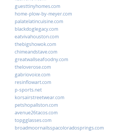
guesttinyhomes.com
home-plow-by-meyer.com
palatelatincuisine.com
blackdoglegacy.com
eatvivahouston.com
thebigshowok.com
chimeandstave.com
greatwallseafoodny.com
theloverose.com
gabriovoice.com
resinflowart.com
p-sports.net
korsairstreetwear.com
petshopallston.com
avenue26tacos.com
topgglasses.com
broadmoornailsspacoloradosprings.com