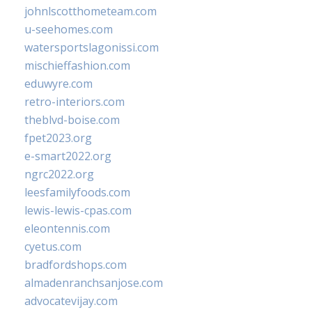
johnlscotthometeam.com
u-seehomes.com
watersportslagonissi.com
mischieffashion.com
eduwyre.com
retro-interiors.com
theblvd-boise.com
fpet2023.org
e-smart2022.org
ngrc2022.org
leesfamilyfoods.com
lewis-lewis-cpas.com
eleontennis.com
cyetus.com
bradfordshops.com
almadenranchsanjose.com
advocatevijay.com