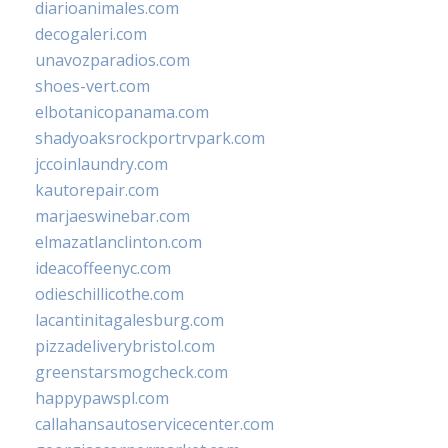
diarioanimales.com
decogaleri.com
unavozparadios.com
shoes-vert.com
elbotanicopanama.com
shadyoaksrockportrvpark.com
jccoinlaundry.com
kautorepair.com
marjaeswinebar.com
elmazatlanclinton.com
ideacoffeenyc.com
odieschillicothe.com
lacantinitagalesburg.com
pizzadeliverybristol.com
greenstarsmogcheck.com
happypawspl.com
callahansautoservicecenter.com