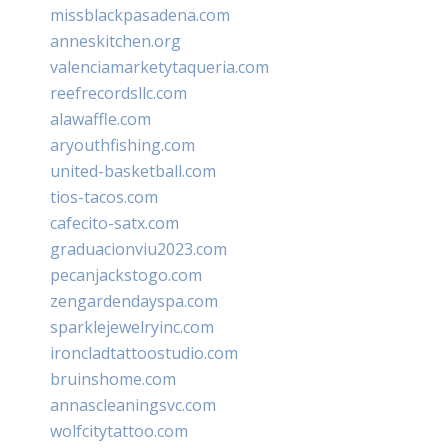
missblackpasadena.com
anneskitchen.org
valenciamarketytaqueria.com
reefrecordsllc.com
alawaffle.com
aryouthfishing.com
united-basketball.com
tios-tacos.com
cafecito-satx.com
graduacionviu2023.com
pecanjackstogo.com
zengardendayspa.com
sparklejewelryinc.com
ironcladtattoostudio.com
bruinshome.com
annascleaningsvc.com
wolfcitytattoo.com