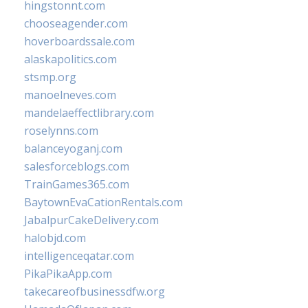
hingstonnt.com
chooseagender.com
hoverboardssale.com
alaskapolitics.com
stsmp.org
manoelneves.com
mandelaeffectlibrary.com
roselynns.com
balanceyoganj.com
salesforceblogs.com
TrainGames365.com
BaytownEvaCationRentals.com
JabalpurCakeDelivery.com
halobjd.com
intelligenceqatar.com
PikaPikaApp.com
takecareofbusinessdfw.org