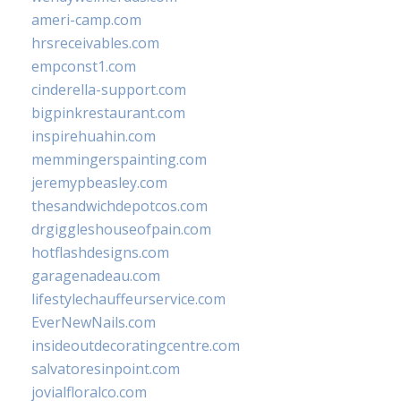
ameri-camp.com
hrsreceivables.com
empconst1.com
cinderella-support.com
bigpinkrestaurant.com
inspirehuahin.com
memmingerspainting.com
jeremypbeasley.com
thesandwichdepotcos.com
drgiggleshouseofpain.com
hotflashdesigns.com
garagenadeau.com
lifestylechauffeurservice.com
EverNewNails.com
insideoutdecoratingcentre.com
salvatoresinpoint.com
jovialfloralco.com