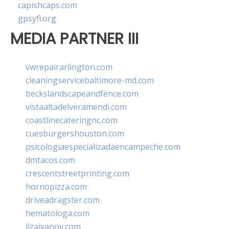
capishcaps.com
gpsyfl.org
MEDIA PARTNER III
vwrepairarlington.com
cleaningservicebaltimore-md.com
beckslandscapeandfence.com
vistaaltadelveramendi.com
coastlinecateringnc.com
cuesburgershouston.com
psicologiaespecializadaencampeche.com
dmtacos.com
crescentstreetprinting.com
hornopizza.com
driveadragster.com
hematologa.com
lizaivanov.com