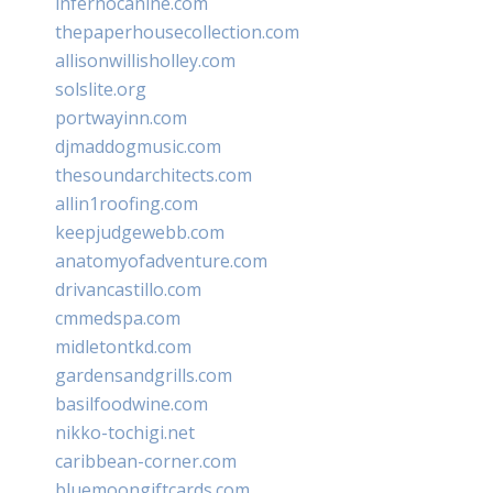
infernocanine.com
thepaperhousecollection.com
allisonwillisholley.com
solslite.org
portwayinn.com
djmaddogmusic.com
thesoundarchitects.com
allin1roofing.com
keepjudgewebb.com
anatomyofadventure.com
drivancastillo.com
cmmedspa.com
midletontkd.com
gardensandgrills.com
basilfoodwine.com
nikko-tochigi.net
caribbean-corner.com
bluemoongiftcards.com