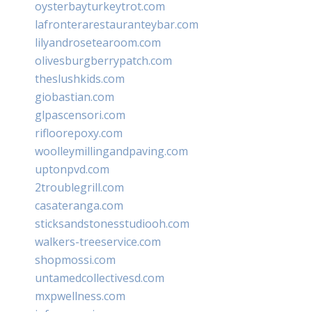
oysterbayturkeytrot.com
lafronterarestauranteybar.com
lilyandrosetearoom.com
olivesburgberrypatch.com
theslushkids.com
giobastian.com
glpascensori.com
rifloorepoxy.com
woolleymillingandpaving.com
uptonpvd.com
2troublegrill.com
casateranga.com
sticksandstonesstudiooh.com
walkers-treeservice.com
shopmossi.com
untamedcollectivesd.com
mxpwellness.com