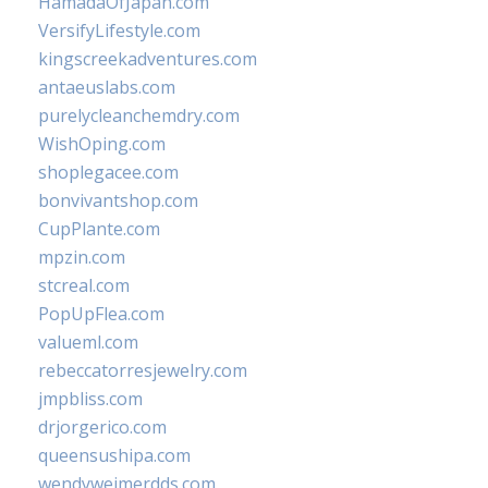
HamadaOfJapan.com
VersifyLifestyle.com
kingscreekadventures.com
antaeuslabs.com
purelycleanchemdry.com
WishOping.com
shoplegacee.com
bonvivantshop.com
CupPlante.com
mpzin.com
stcreal.com
PopUpFlea.com
valueml.com
rebeccatorresjewelry.com
jmpbliss.com
drjorgerico.com
queensushipa.com
wendyweimerdds.com