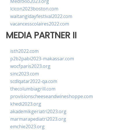
MedItRio2023.org
lcicon2023boston.com
waitangidayfestival2022.com
vacancesscolaires2022.com
MEDIA PARTNER II
isth2022.com
p2b2pabi2023-makassar.com
wocfparis2023.org
sinc2023.com
scdlqatar2022-qa.com
thecolumbiagrill.com
provisionscheeseandwineshoppe.com
khedi2023.org
akademikgeriatri2023.org
marmarapediatri2023.org
emchie2023.org