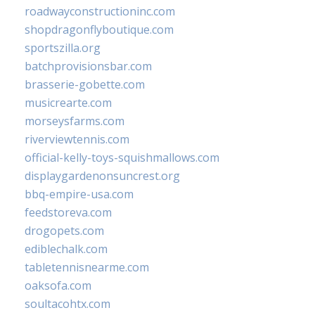
roadwayconstructioninc.com
shopdragonflyboutique.com
sportszilla.org
batchprovisionsbar.com
brasserie-gobette.com
musicrearte.com
morseysfarms.com
riverviewtennis.com
official-kelly-toys-squishmallows.com
displaygardenonsuncrest.org
bbq-empire-usa.com
feedstoreva.com
drogopets.com
ediblechalk.com
tabletennisnearme.com
oaksofa.com
soultacohtx.com