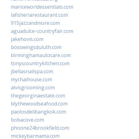
mariceworldessentials.com
lafisheriarestaurant.com
915jazzandmore.com
aguadulce-countryfair.com
jakehovis.com
bosswingsduluth.com
birminghamautocare.com
tonyscountrykitchen.com
jbellasnailspa.com
mychaihouse.com
alvisgrooming.com
thegeorginaestate.com
blythewoodseafood.com
paolosdelibangkok.com
bobacove.com
phoone24brookfield.com
mickeybarmama.com