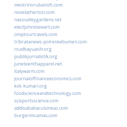
mestrinorubanofc.com
novelatherton.com
nassvalleygardens.net
electjohnstewart.com
omptourtravels.com
tribratanews-polreskebumen.com
rsudbayuasih.org
publikjurnalistik.org
juneteenthapparel.net
italywarm.com
journaloffinanceeconomics.com
kvk-kumari.org
foodscienceandtechnology.com
scisportsscience.com
addisababacuisineaz.com
burgerimcamas.com