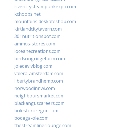
rivercitysteampunkexpo.com
kchoops.net
mountainsideskateshop.com
kirtlandcitytavern.com
301nutritionspot.com
ammos-stores.com
loceanecreations.com
birdsongridgefarm.com
joiedevivblog.com
valera-amsterdam.com
libertybrandhemp.com
norwoodinnwi.com
neighboursmarket.com
blackanguscareers.com
bolesfororegon.com
bodega-ole.com
thestreamlinerlounge.com