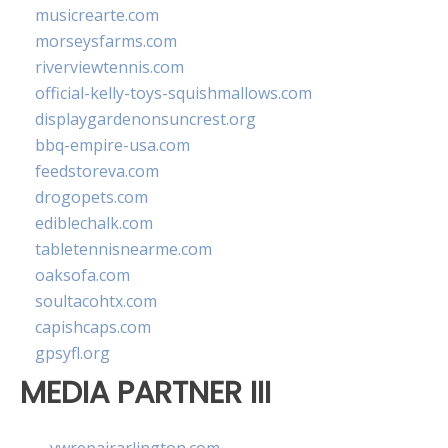
musicrearte.com
morseysfarms.com
riverviewtennis.com
official-kelly-toys-squishmallows.com
displaygardenonsuncrest.org
bbq-empire-usa.com
feedstoreva.com
drogopets.com
ediblechalk.com
tabletennisnearme.com
oaksofa.com
soultacohtx.com
capishcaps.com
gpsyfl.org
MEDIA PARTNER III
vwrepairarlington.com