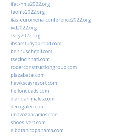
ifac-hms2022.org
taoms2022.org
iias-euromena-conference2022.org
ivd2022.org
csity2022.org
ibsarstudyabroad.com
bennusehgall.com
tsecincinnati.com
roderconstructiongroup.com
plazabatai.com
hawkscayresort.com
hellonquads.com
diarioanimales.com
decogaleri.com
unavozparadios.com
shoes-vert.com
elbotanicopanama.com