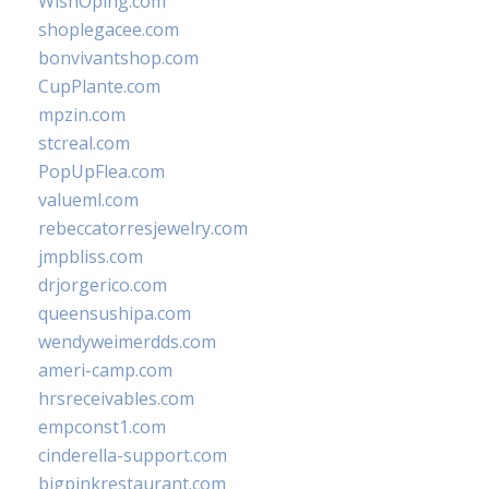
WishOping.com
shoplegacee.com
bonvivantshop.com
CupPlante.com
mpzin.com
stcreal.com
PopUpFlea.com
valueml.com
rebeccatorresjewelry.com
jmpbliss.com
drjorgerico.com
queensushipa.com
wendyweimerdds.com
ameri-camp.com
hrsreceivables.com
empconst1.com
cinderella-support.com
bigpinkrestaurant.com