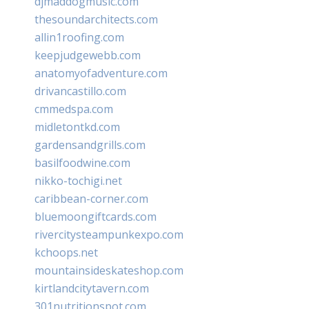
djmaddogmusic.com
thesoundarchitects.com
allin1roofing.com
keepjudgewebb.com
anatomyofadventure.com
drivancastillo.com
cmmedspa.com
midletontkd.com
gardensandgrills.com
basilfoodwine.com
nikko-tochigi.net
caribbean-corner.com
bluemoongiftcards.com
rivercitysteampunkexpo.com
kchoops.net
mountainsideskateshop.com
kirtlandcitytavern.com
301nutritionspot.com