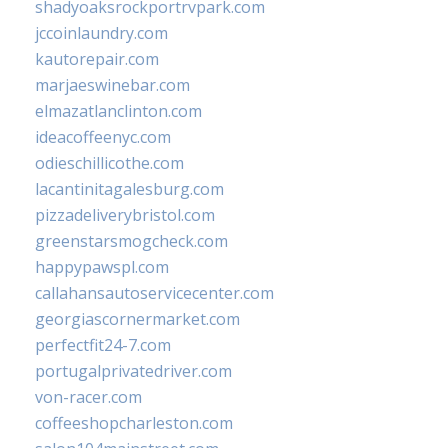
shadyoaksrockportrvpark.com
jccoinlaundry.com
kautorepair.com
marjaeswinebar.com
elmazatlanclinton.com
ideacoffeenyc.com
odieschillicothe.com
lacantinitagalesburg.com
pizzadeliverybristol.com
greenstarsmogcheck.com
happypawspl.com
callahansautoservicecenter.com
georgiascornermarket.com
perfectfit24-7.com
portugalprivatedriver.com
von-racer.com
coffeeshopcharleston.com