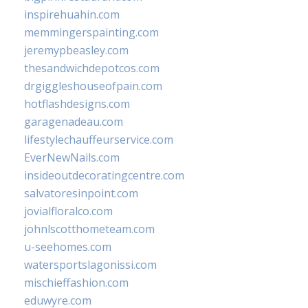
inspirehuahin.com
memmingerspainting.com
jeremypbeasley.com
thesandwichdepotcos.com
drgiggleshouseofpain.com
hotflashdesigns.com
garagenadeau.com
lifestylechauffeurservice.com
EverNewNails.com
insideoutdecoratingcentre.com
salvatoresinpoint.com
jovialfloralco.com
johnlscotthometeam.com
u-seehomes.com
watersportslagonissi.com
mischieffashion.com
eduwyre.com