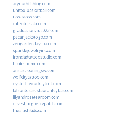
aryouthfishing.com
united-basketball.com
tios-tacos.com
cafecito-satx.com
graduacionviu2023.com
pecanjackstogo.com
zengardendayspa.com
sparklejewelryinc.com
ironcladtattoostudio.com
bruinshome.com
annascleaningsvc.com
wolfcitytattoo.com
oysterbayturkeytrot.com
lafronterarestauranteybar.com
lilyandrosetearoom.com
olivesburgberrypatch.com
theslushkids.com