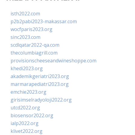
isth2022.com
p2b2pabi2023-makassar.com
wocfparis2023.org
sinc2023.com
scdlqatar2022-qa.com
thecolumbiagrill.com
provisionscheeseandwineshoppe.com
khedi2023.org
akademikgeriatri2023.org
marmarapediatri2023.org
emchie2023.org
girisimselradyoloji2022.org
utcd2022.org
biosensor2022.org
ialp2022.org
klivet2022.org