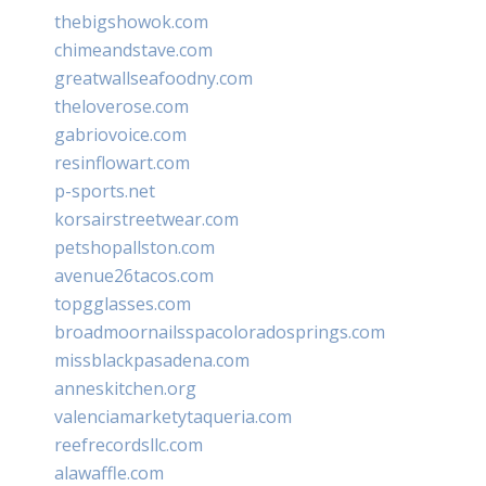
thebigshowok.com
chimeandstave.com
greatwallseafoodny.com
theloverose.com
gabriovoice.com
resinflowart.com
p-sports.net
korsairstreetwear.com
petshopallston.com
avenue26tacos.com
topgglasses.com
broadmoornailsspacoloradosprings.com
missblackpasadena.com
anneskitchen.org
valenciamarketytaqueria.com
reefrecordsllc.com
alawaffle.com