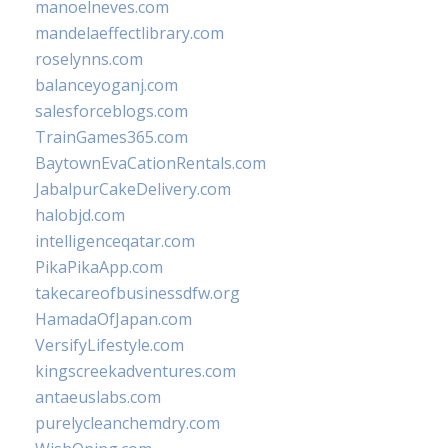
manoelneves.com
mandelaeffectlibrary.com
roselynns.com
balanceyoganj.com
salesforceblogs.com
TrainGames365.com
BaytownEvaCationRentals.com
JabalpurCakeDelivery.com
halobjd.com
intelligenceqatar.com
PikaPikaApp.com
takecareofbusinessdfw.org
HamadaOfJapan.com
VersifyLifestyle.com
kingscreekadventures.com
antaeuslabs.com
purelycleanchemdry.com