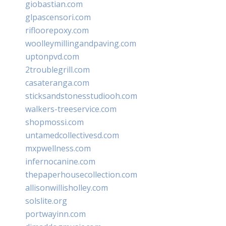
giobastian.com
glpascensori.com
rifloorepoxy.com
woolleymillingandpaving.com
uptonpvd.com
2troublegrill.com
casateranga.com
sticksandstonesstudiooh.com
walkers-treeservice.com
shopmossi.com
untamedcollectivesd.com
mxpwellness.com
infernocanine.com
thepaperhousecollection.com
allisonwillisholley.com
solslite.org
portwayinn.com