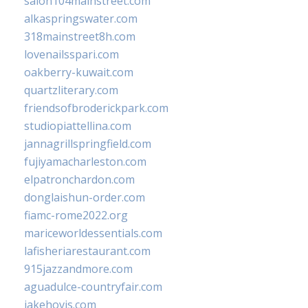
salon104mainstreet.com
alkaspringswater.com
318mainstreet8h.com
lovenailsspari.com
oakberry-kuwait.com
quartzliterary.com
friendsofbroderickpark.com
studiopiattellina.com
jannagrillspringfield.com
fujiyamacharleston.com
elpatronchardon.com
donglaishun-order.com
fiamc-rome2022.org
mariceworldessentials.com
lafisheriarestaurant.com
915jazzandmore.com
aguadulce-countryfair.com
jakehovis.com