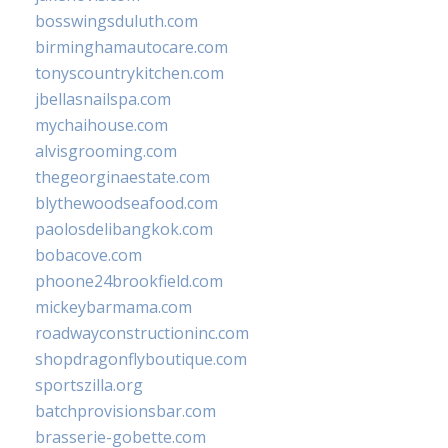
bosswingsduluth.com
birminghamautocare.com
tonyscountrykitchen.com
jbellasnailspa.com
mychaihouse.com
alvisgrooming.com
thegeorginaestate.com
blythewoodseafood.com
paolosdelibangkok.com
bobacove.com
phoone24brookfield.com
mickeybarmama.com
roadwayconstructioninc.com
shopdragonflyboutique.com
sportszilla.org
batchprovisionsbar.com
brasserie-gobette.com