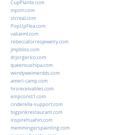
CupPlante.com
mpzin.com
stcreal.com
PopUpFlea.com
valueml.com
rebeccatorresjewelry.com
jmpbliss.com
drjorgerico.com
queensushipa.com
wendyweimerdds.com
ameri-camp.com
hrsreceivables.com
empconst1.com
cinderella-support.com
bigpinkrestaurant.com
inspirehuahin.com
memmingerspainting.com