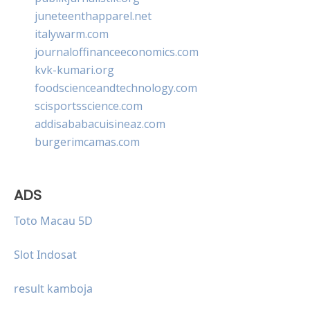
juneteenthapparel.net
italywarm.com
journaloffinanceeconomics.com
kvk-kumari.org
foodscienceandtechnology.com
scisportsscience.com
addisababacuisineaz.com
burgerimcamas.com
ADS
Toto Macau 5D
Slot Indosat
result kamboja