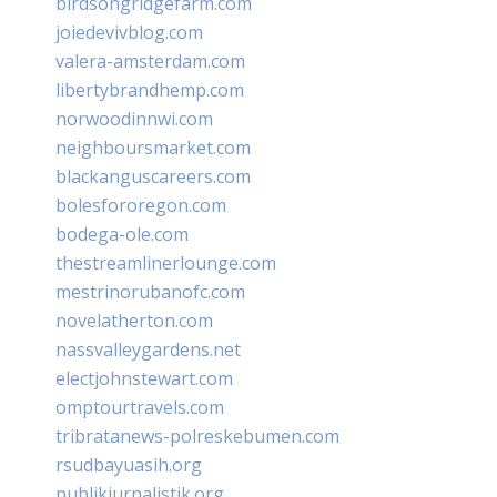
birdsongridgefarm.com
joiedevivblog.com
valera-amsterdam.com
libertybrandhemp.com
norwoodinnwi.com
neighboursmarket.com
blackanguscareers.com
bolesfororegon.com
bodega-ole.com
thestreamlinerlounge.com
mestrinorubanofc.com
novelatherton.com
nassvalleygardens.net
electjohnstewart.com
omptourtravels.com
tribratanews-polreskebumen.com
rsudbayuasih.org
publikjurnalistik.org