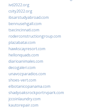
ivd2022.org
csity2022.org
ibsarstudyabroad.com
bennusehgall.com
tsecincinnati.com
roderconstructiongroup.com
plazabatai.com
hawkscayresort.com
hellonquads.com
diarioanimales.com
decogaleri.com
unavozparadios.com
shoes-vert.com
elbotanicopanama.com
shadyoaksrockportrvpark.com
jccoinlaundry.com
kautorepair.com