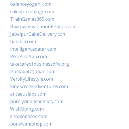
balanceyoganj.com
salesforceblogs.com
TrainGames365.com
BaytownEvaCationRentals.com
JabalpurCakeDelivery.com
halobjd.com
intelligenceqatar.com
PikaPikaApp.com
takecareofbusinessdfw.org
HamadaOfJapan.com
VersifyLifestyle.com
kingscreekadventures.com
antaeuslabs.com
purelycleanchemdry.com
WishOping.com
shoplegacee.com
bonvivantshop.com