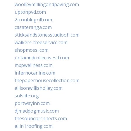
woolleymillingandpaving.com
uptonpvd.com
2troublegrill.com
casateranga.com
sticksandstonesstudiooh.com
walkers-treeservice.com
shopmossi.com
untamedcollectivesd.com
mxpwellness.com
infernocanine.com
thepaperhousecollection.com
allisonwillisholley.com
solslite.org
portwayinn.com
djmaddogmusic.com
thesoundarchitects.com
allin1roofing.com