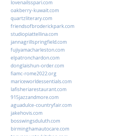
lovenailsspari.com
oakberry-kuwait.com
quartzliterary.com
friendsofbroderickpark.com
studiopiattellina.com
jannagrillspringfield.com
fujiyamacharleston.com
elpatronchardon.com
donglaishun-order.com
fiamc-rome2022.org
mariceworldessentials.com
lafisheriarestaurant.com
915jazzandmore.com
aguadulce-countryfair.com
jakehovis.com
bosswingsduluth.com
birminghamautocare.com