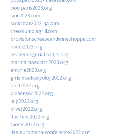
p2b2pabi2023-makassar.com
wocfparis2023.org
sinc2023.com
scdlqatar2022-qa.com
thecolumbiagrill.com
provisionscheeseandwineshoppe.com
khedi2023.org
akademikgeriatri2023.org
marmarapediatri2023.org
emchie2023.org
girisimselradyoloji2022.org
utcd2022.org
biosensor2022.org
ialp2022.org
klivet2022.org
ifac-hms2022.org
taoms2022.org
iias-euromena-conference2022.org