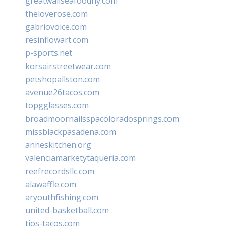
greatwallseafoodny.com
theloverose.com
gabriovoice.com
resinflowart.com
p-sports.net
korsairstreetwear.com
petshopallston.com
avenue26tacos.com
topgglasses.com
broadmoornailsspacoloradosprings.com
missblackpasadena.com
anneskitchen.org
valenciamarketytaqueria.com
reefrecordsllc.com
alawaffle.com
aryouthfishing.com
united-basketball.com
tios-tacos.com