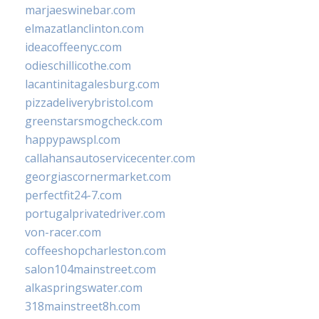
marjaeswinebar.com
elmazatlanclinton.com
ideacoffeenyc.com
odieschillicothe.com
lacantinitagalesburg.com
pizzadeliverybristol.com
greenstarsmogcheck.com
happypawspl.com
callahansautoservicecenter.com
georgiascornermarket.com
perfectfit24-7.com
portugalprivatedriver.com
von-racer.com
coffeeshopcharleston.com
salon104mainstreet.com
alkaspringswater.com
318mainstreet8h.com