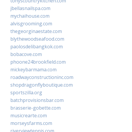
tonyscountrykitchen.com
jbellasnailspa.com
mychaihouse.com
alvisgrooming.com
thegeorginaestate.com
blythewoodseafood.com
paolosdelibangkok.com
bobacove.com
phoone24brookfield.com
mickeybarmama.com
roadwayconstructioninc.com
shopdragonflyboutique.com
sportszilla.org
batchprovisionsbar.com
brasserie-gobette.com
musicrearte.com
morseysfarms.com
riverviewtennis.com