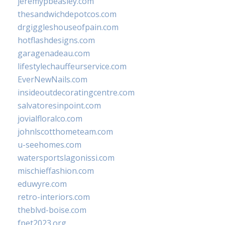
jeremypbeasley.com
thesandwichdepotcos.com
drgiggleshouseofpain.com
hotflashdesigns.com
garagenadeau.com
lifestylechauffeurservice.com
EverNewNails.com
insideoutdecoratingcentre.com
salvatoresinpoint.com
jovialfloralco.com
johnlscotthometeam.com
u-seehomes.com
watersportslagonissi.com
mischieffashion.com
eduwyre.com
retro-interiors.com
theblvd-boise.com
fpet2023.org