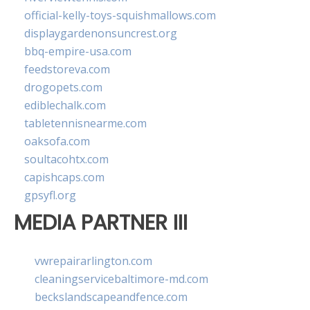
official-kelly-toys-squishmallows.com
displaygardenonsuncrest.org
bbq-empire-usa.com
feedstoreva.com
drogopets.com
ediblechalk.com
tabletennisnearme.com
oaksofa.com
soultacohtx.com
capishcaps.com
gpsyfl.org
MEDIA PARTNER III
vwrepairarlington.com
cleaningservicebaltimore-md.com
beckslandscapeandfence.com