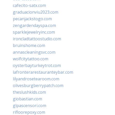
cafecito-satx.com
graduacionviu2023.com
pecanjackstogo.com
zengardendayspa.com
sparklejewelryinc.com
ironcladtattoostudio.com
bruinshome.com
annascleaningsvc.com
wolfcitytattoo.com
oysterbayturkeytrot.com
lafronterarestauranteybar.com
lilyandrosetearoom.com
olivesburgberrypatch.com
theslushkids.com
giobastian.com
glpascensori.com
rifloorepoxy.com