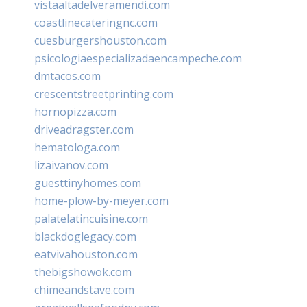
vistaaltadelveramendi.com
coastlinecateringnc.com
cuesburgershouston.com
psicologiaespecializadaencampeche.com
dmtacos.com
crescentstreetprinting.com
hornopizza.com
driveadragster.com
hematologa.com
lizaivanov.com
guesttinyhomes.com
home-plow-by-meyer.com
palatelatincuisine.com
blackdoglegacy.com
eatvivahouston.com
thebigshowok.com
chimeandstave.com