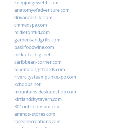
keepjudgewebb.com
anatomyofadventure.com
drivancastillo.com
cmmedspa.com
midletontkd.com
gardensandgrills.com
basilfoodwine.com
nikko-tochigi.net
caribbean-corner.com
bluemoongiftcards.com
rivercitysteampunkexpo.com
kchoops.net
mountainsideskateshop.com
kirtlandcitytavern.com
301nutritionspot.com
ammos-stores.com
loceanecreations.com