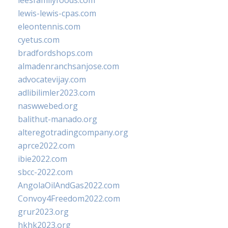
leesfamilyfoods.com
lewis-lewis-cpas.com
eleontennis.com
cyetus.com
bradfordshops.com
almadenranchsanjose.com
advocatevijay.com
adlibilimler2023.com
naswwebed.org
balithut-manado.org
alteregotradingcompany.org
aprce2022.com
ibie2022.com
sbcc-2022.com
AngolaOilAndGas2022.com
Convoy4Freedom2022.com
grur2023.org
hkhk2023.org