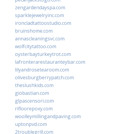
zengardendayspa.com
sparklejewelryinc.com
ironcladtattoostudio.com
bruinshome.com
annascleaningsvc.com
wolfcitytattoo.com
oysterbayturkeytrot.com
lafronterarestauranteybar.com
lilyandrosetearoom.com
olivesburgberrypatch.com
theslushkids.com
giobastian.com
glpascensori.com
rifloorepoxy.com
woolleymillingandpaving.com
uptonpvd.com
2troublegrill.com