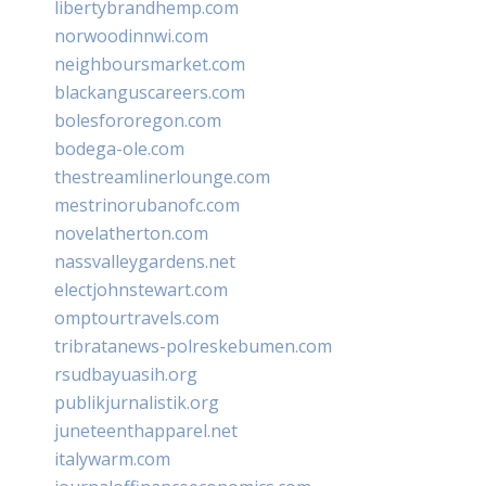
libertybrandhemp.com
norwoodinnwi.com
neighboursmarket.com
blackanguscareers.com
bolesfororegon.com
bodega-ole.com
thestreamlinerlounge.com
mestrinorubanofc.com
novelatherton.com
nassvalleygardens.net
electjohnstewart.com
omptourtravels.com
tribratanews-polreskebumen.com
rsudbayuasih.org
publikjurnalistik.org
juneteenthapparel.net
italywarm.com