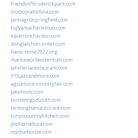
friendsofbroderickpark.com
studiopiattellina.com
jannagrillspringfield.com
fujiyamacharleston.com
elpatronchardon.com
donglaishun-order.com
fiamc-rome2022.org
mariceworldessentials.com
lafisheriarestaurant.com
915jazzandmore.com
aguadulce-countryfair.com
jakehovis.com
bosswingsduluth.com
birminghamautocare.com
tonyscountrykitchen.com
jbellasnailspa.com
mychaihouse.com