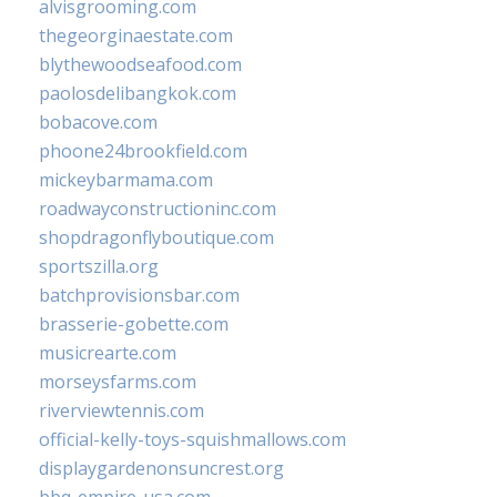
alvisgrooming.com
thegeorginaestate.com
blythewoodseafood.com
paolosdelibangkok.com
bobacove.com
phoone24brookfield.com
mickeybarmama.com
roadwayconstructioninc.com
shopdragonflyboutique.com
sportszilla.org
batchprovisionsbar.com
brasserie-gobette.com
musicrearte.com
morseysfarms.com
riverviewtennis.com
official-kelly-toys-squishmallows.com
displaygardenonsuncrest.org