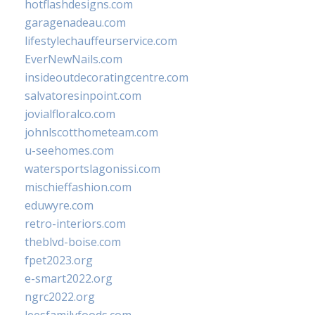
hotflashdesigns.com
garagenadeau.com
lifestylechauffeurservice.com
EverNewNails.com
insideoutdecoratingcentre.com
salvatoresinpoint.com
jovialfloralco.com
johnlscotthometeam.com
u-seehomes.com
watersportslagonissi.com
mischieffashion.com
eduwyre.com
retro-interiors.com
theblvd-boise.com
fpet2023.org
e-smart2022.org
ngrc2022.org