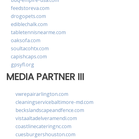
bbq-empire-usa.com
feedstoreva.com
drogopets.com
ediblechalk.com
tabletennisnearme.com
oaksofa.com
soultacohtx.com
capishcaps.com
gpsyfl.org
MEDIA PARTNER III
vwrepairarlington.com
cleaningservicebaltimore-md.com
beckslandscapeandfence.com
vistaaltadelveramendi.com
coastlinecateringnc.com
cuesburgershouston.com