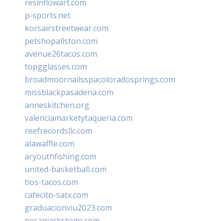
resinflowart.com
p-sports.net
korsairstreetwear.com
petshopallston.com
avenue26tacos.com
topgglasses.com
broadmoornailsspacoloradosprings.com
missblackpasadena.com
anneskitchen.org
valenciamarketytaqueria.com
reefrecordsllc.com
alawaffle.com
aryouthfishing.com
united-basketball.com
tios-tacos.com
cafecito-satx.com
graduacionviu2023.com
pecanjackstogo.com