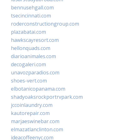
bennusehgall.com
tsecincinnati.com
roderconstructiongroup.com
plazabatai.com
hawkscayresort.com
hellonquads.com
diarioanimales.com
decogaleri.com
unavozparadios.com
shoes-vert.com
elbotanicopanama.com
shadyoaksrockportrvpark.com
jccoinlaundry.com
kautorepair.com
marjaeswinebar.com
elmazatlanclinton.com
ideacoffeenyc.com