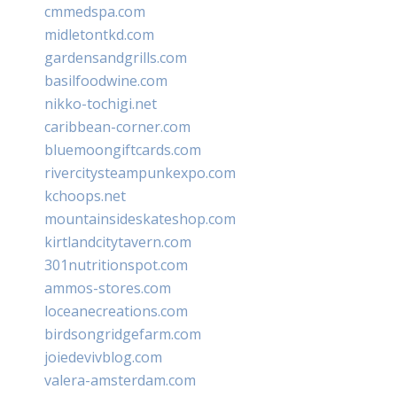
cmmedspa.com
midletontkd.com
gardensandgrills.com
basilfoodwine.com
nikko-tochigi.net
caribbean-corner.com
bluemoongiftcards.com
rivercitysteampunkexpo.com
kchoops.net
mountainsideskateshop.com
kirtlandcitytavern.com
301nutritionspot.com
ammos-stores.com
loceanecreations.com
birdsongridgefarm.com
joiedevivblog.com
valera-amsterdam.com