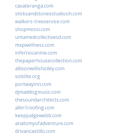
casateranga.com
sticksandstonesstudiooh.com
walkers-treeservice.com
shopmossi.com
untamedcollectivesd.com
mxpwellness.com
infernocanine.com
thepaperhousecollection.com
allisonwillisholley.com
solslite.org
portwayinn.com
djmaddogmusic.com
thesoundarchitects.com
allin1roofing.com
keepjudgewebb.com
anatomyofadventure.com
drivancastillo.com