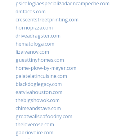
psicologiaespecializadaencampeche.com
dmtacos.com
crescentstreetprinting.com
hornopizza.com
driveadragster.com
hematologa.com
lizaivanov.com
guesttinyhomes.com
home-plow-by-meyer.com
palatelatincuisine.com
blackdoglegacy.com
eatvivahouston.com
thebigshowok.com
chimeandstave.com
greatwallseafoodny.com
theloverose.com
gabriovoice.com