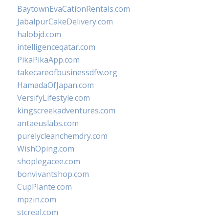
BaytownEvaCationRentals.com
JabalpurCakeDelivery.com
halobjd.com
intelligenceqatar.com
PikaPikaApp.com
takecareofbusinessdfw.org
HamadaOfJapan.com
VersifyLifestyle.com
kingscreekadventures.com
antaeuslabs.com
purelycleanchemdry.com
WishOping.com
shoplegacee.com
bonvivantshop.com
CupPlante.com
mpzin.com
stcreal.com