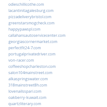
odieschillicothe.com
lacantinitagalesburg.com
pizzadeliverybristol.com
greenstarsmogcheck.com
happypawspl.com
callahansautoservicecenter.com
georgiascornermarket.com
perfectfit24-7.com
portugalprivatedriver.com
von-racer.com
coffeeshopcharleston.com
salon104mainstreet.com
alkaspringswater.com
318mainstreet8h.com
lovenailsspari.com
oakberry-kuwait.com
quartzliterary.com