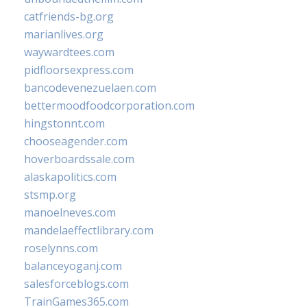
catfriends-bg.org
marianlives.org
waywardtees.com
pidfloorsexpress.com
bancodevenezuelaen.com
bettermoodfoodcorporation.com
hingstonnt.com
chooseagender.com
hoverboardssale.com
alaskapolitics.com
stsmp.org
manoelneves.com
mandelaeffectlibrary.com
roselynns.com
balanceyoganj.com
salesforceblogs.com
TrainGames365.com