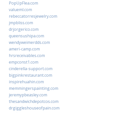
PopUpFlea.com
valueml.com
rebeccatorresjewelry.com
jmpbliss.com
drjorgerico.com
queensushipa.com
wendyweimerdds.com
ameri-camp.com
hrsreceivables.com
empconst1.com
cinderella-support.com
bigpinkrestaurant.com
inspirehuahin.com
memmingerspainting.com
jeremypbeasley.com
thesandwichdepotcos.com
drgiggleshouseofpain.com