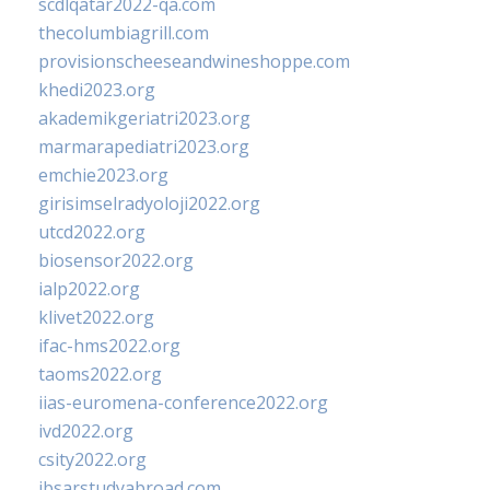
scdlqatar2022-qa.com
thecolumbiagrill.com
provisionscheeseandwineshoppe.com
khedi2023.org
akademikgeriatri2023.org
marmarapediatri2023.org
emchie2023.org
girisimselradyoloji2022.org
utcd2022.org
biosensor2022.org
ialp2022.org
klivet2022.org
ifac-hms2022.org
taoms2022.org
iias-euromena-conference2022.org
ivd2022.org
csity2022.org
ibsarstudyabroad.com