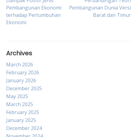
Post
Dampak Positif Jenis
Perbandingan Teori
Pembangunan Ekonomi
Pembangunan Dunia Versi
terhadap Pertumbuhan
Barat dan Timur
navigation
Ekonomi
Archives
March 2026
February 2026
January 2026
December 2025
May 2025
March 2025
February 2025
January 2025
December 2024
November 2024