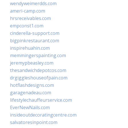
wendyweimerdds.com
ameri-camp.com
hrsreceivables.com
empconst1.com
cinderella-support.com
bigpinkrestaurant.com
inspirehuahin.com
memmingerspainting.com
jeremypbeasley.com
thesandwichdepotcos.com
drgiggleshouseofpain.com
hotflashdesigns.com
garagenadeau.com
lifestylechauffeurservice.com
EverNewNails.com
insideoutdecoratingcentre.com
salvatoresinpoint.com