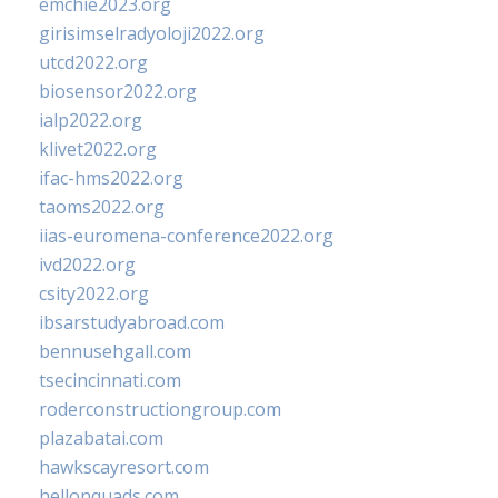
emchie2023.org
girisimselradyoloji2022.org
utcd2022.org
biosensor2022.org
ialp2022.org
klivet2022.org
ifac-hms2022.org
taoms2022.org
iias-euromena-conference2022.org
ivd2022.org
csity2022.org
ibsarstudyabroad.com
bennusehgall.com
tsecincinnati.com
roderconstructiongroup.com
plazabatai.com
hawkscayresort.com
hellonquads.com