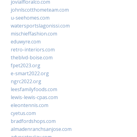
jovialfloralco.com
johnlscotthometeam.com
u-seehomes.com
watersportslagonissi.com
mischieffashion.com
eduwyre.com
retro-interiors.com
theblvd-boise.com
fpet2023.org
e-smart2022.org
ngrc2022.org
leesfamilyfoods.com
lewis-lewis-cpas.com
eleontennis.com
cyetus.com
bradfordshops.com
almadenranchsanjose.com