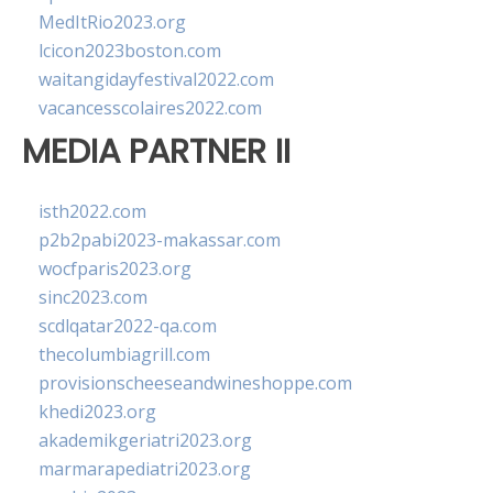
MedItRio2023.org
lcicon2023boston.com
waitangidayfestival2022.com
vacancesscolaires2022.com
MEDIA PARTNER II
isth2022.com
p2b2pabi2023-makassar.com
wocfparis2023.org
sinc2023.com
scdlqatar2022-qa.com
thecolumbiagrill.com
provisionscheeseandwineshoppe.com
khedi2023.org
akademikgeriatri2023.org
marmarapediatri2023.org