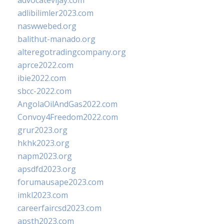
advocatevijay.com
adlibilimler2023.com
naswwebed.org
balithut-manado.org
alteregotradingcompany.org
aprce2022.com
ibie2022.com
sbcc-2022.com
AngolaOilAndGas2022.com
Convoy4Freedom2022.com
grur2023.org
hkhk2023.org
napm2023.org
apsdfd2023.org
forumausape2023.com
imkl2023.com
careerfaircsd2023.com
apsth2023.com