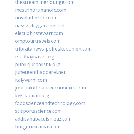
thestreamlinerlounge.com
mestrinorubanofc.com
novelatherton.com
nassvalleygardens.net
electjohnstewart.com
omptourtravels.com
tribratanews-polreskebumen.com
rsudbayuasih.org
publikjurnalistik.org
juneteenthapparel.net
italywarm.com
journaloffinanceeconomics.com
kvk-kumari.org
foodscienceandtechnology.com
scisportsscience.com
addisababacuisineaz.com
burgerimcamas.com