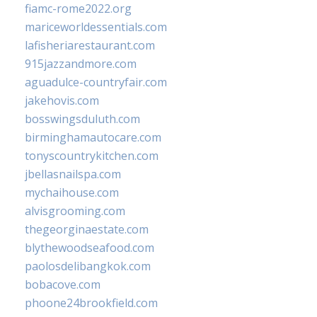
fiamc-rome2022.org
mariceworldessentials.com
lafisheriarestaurant.com
915jazzandmore.com
aguadulce-countryfair.com
jakehovis.com
bosswingsduluth.com
birminghamautocare.com
tonyscountrykitchen.com
jbellasnailspa.com
mychaihouse.com
alvisgrooming.com
thegeorginaestate.com
blythewoodseafood.com
paolosdelibangkok.com
bobacove.com
phoone24brookfield.com