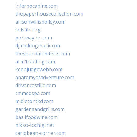
infernocanine.com
thepaperhousecollection.com
allisonwillisholley.com
solslite.org
portwayinn.com
djmaddogmusic.com
thesoundarchitects.com
allin1roofing.com
keepjudgewebb.com
anatomyofadventure.com
drivancastillo.com
cmmedspa.com
midletontkd.com
gardensandgrills.com
basilfoodwine.com
nikko-tochigi.net
caribbean-corner.com