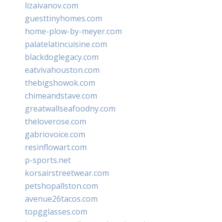
lizaivanov.com
guesttinyhomes.com
home-plow-by-meyer.com
palatelatincuisine.com
blackdoglegacy.com
eatvivahouston.com
thebigshowok.com
chimeandstave.com
greatwallseafoodny.com
theloverose.com
gabriovoice.com
resinflowart.com
p-sports.net
korsairstreetwear.com
petshopallston.com
avenue26tacos.com
topgglasses.com