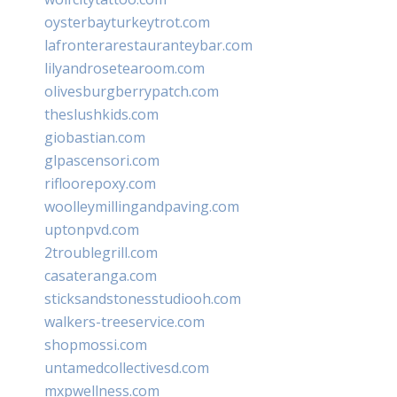
oysterbayturkeytrot.com
lafronterarestauranteybar.com
lilyandrosetearoom.com
olivesburgberrypatch.com
theslushkids.com
giobastian.com
glpascensori.com
rifloorepoxy.com
woolleymillingandpaving.com
uptonpvd.com
2troublegrill.com
casateranga.com
sticksandstonesstudiooh.com
walkers-treeservice.com
shopmossi.com
untamedcollectivesd.com
mxpwellness.com