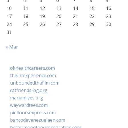
3
4
5
6
7
8
9
10
11
12
13
14
15
16
17
18
19
20
21
22
23
24
25
26
27
28
29
30
31
« Mar
okhealthcareers.com
theintexperience.com
unboundedthefilm.com
catfriends-bg.org
marianlives.org
waywardtees.com
pidfloorsexpress.com
bancodevenezuelaen.com
bettermoodfoodcorporation.com