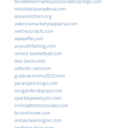
broadmoornailsspacoloradosprings.com
missblackpasadena.com
anneskitchen.org
valenciamarketytaqueria.com
reefrecordsllc.com
alawaffle.com
aryouthfishing.com
united-basketball.com
tios-tacos.com
cafecito-satx.com
graduacionviu2023.com
pecanjackstogo.com
zengardendayspa.com
sparklejewelryinc.com
ironcladtattoostudio.com
bruinshome.com
annascleaningsvc.com
wolfcitytattoo.com