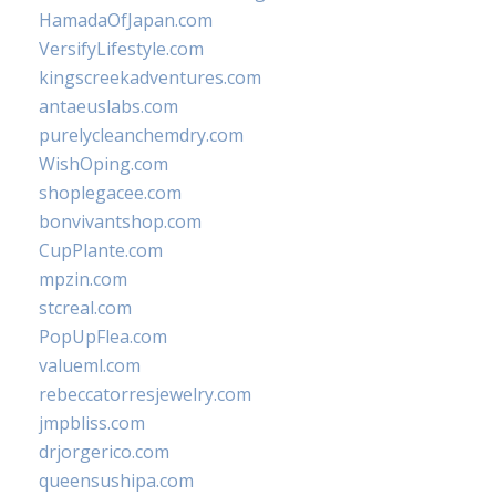
HamadaOfJapan.com
VersifyLifestyle.com
kingscreekadventures.com
antaeuslabs.com
purelycleanchemdry.com
WishOping.com
shoplegacee.com
bonvivantshop.com
CupPlante.com
mpzin.com
stcreal.com
PopUpFlea.com
valueml.com
rebeccatorresjewelry.com
jmpbliss.com
drjorgerico.com
queensushipa.com