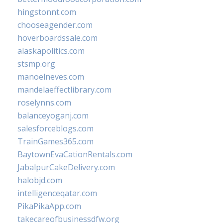
hingstonnt.com
chooseagender.com
hoverboardssale.com
alaskapolitics.com
stsmp.org
manoelneves.com
mandelaeffectlibrary.com
roselynns.com
balanceyoganj.com
salesforceblogs.com
TrainGames365.com
BaytownEvaCationRentals.com
JabalpurCakeDelivery.com
halobjd.com
intelligenceqatar.com
PikaPikaApp.com
takecareofbusinessdfw.org