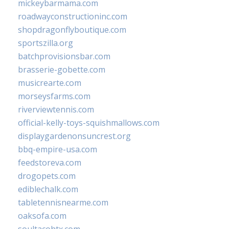
mickeybarmama.com
roadwayconstructioninc.com
shopdragonflyboutique.com
sportszilla.org
batchprovisionsbar.com
brasserie-gobette.com
musicrearte.com
morseysfarms.com
riverviewtennis.com
official-kelly-toys-squishmallows.com
displaygardenonsuncrest.org
bbq-empire-usa.com
feedstoreva.com
drogopets.com
ediblechalk.com
tabletennisnearme.com
oaksofa.com