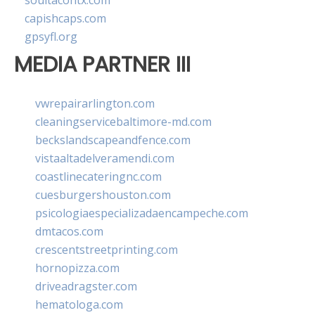
soultacohtx.com
capishcaps.com
gpsyfl.org
MEDIA PARTNER III
vwrepairarlington.com
cleaningservicebaltimore-md.com
beckslandscapeandfence.com
vistaaltadelveramendi.com
coastlinecateringnc.com
cuesburgershouston.com
psicologiaespecializadaencampeche.com
dmtacos.com
crescentstreetprinting.com
hornopizza.com
driveadragster.com
hematologa.com