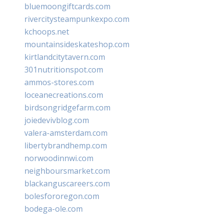
bluemoongiftcards.com
rivercitysteampunkexpo.com
kchoops.net
mountainsideskateshop.com
kirtlandcitytavern.com
301nutritionspot.com
ammos-stores.com
loceanecreations.com
birdsongridgefarm.com
joiedevivblog.com
valera-amsterdam.com
libertybrandhemp.com
norwoodinnwi.com
neighboursmarket.com
blackanguscareers.com
bolesfororegon.com
bodega-ole.com