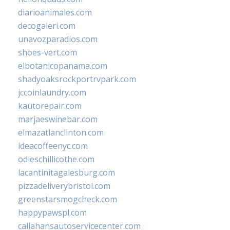
diarioanimales.com
decogaleri.com
unavozparadios.com
shoes-vert.com
elbotanicopanama.com
shadyoaksrockportrvpark.com
jccoinlaundry.com
kautorepair.com
marjaeswinebar.com
elmazatlanclinton.com
ideacoffeenyc.com
odieschillicothe.com
lacantinitagalesburg.com
pizzadeliverybristol.com
greenstarsmogcheck.com
happypawspl.com
callahansautoservicecenter.com