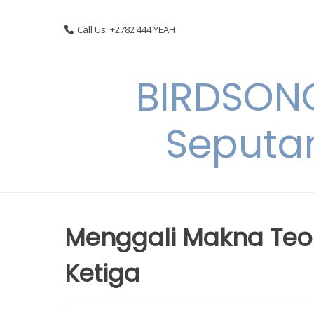
Skip
to
Call Us: +2782 444 YEAH
content
BIRDSON
Seputa
Menggali Makna Teo
Ketiga