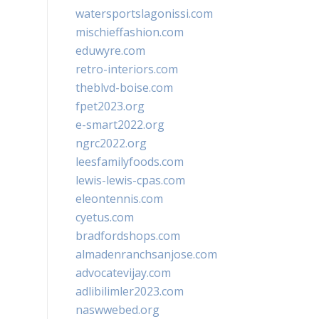
watersportslagonissi.com
mischieffashion.com
eduwyre.com
retro-interiors.com
theblvd-boise.com
fpet2023.org
e-smart2022.org
ngrc2022.org
leesfamilyfoods.com
lewis-lewis-cpas.com
eleontennis.com
cyetus.com
bradfordshops.com
almadenranchsanjose.com
advocatevijay.com
adlibilimler2023.com
naswwebed.org