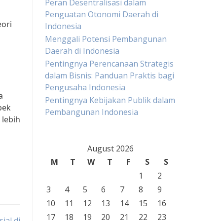
Peran Desentralisasi dalam
Penguatan Otonomi Daerah di
ori
Indonesia
Menggali Potensi Pembangunan
Daerah di Indonesia
Pentingnya Perencanaan Strategis
dalam Bisnis: Panduan Praktis bagi
Pengusaha Indonesia
a
Pentingnya Kebijakan Publik dalam
pek
Pembangunan Indonesia
 lebih
August 2026
M
T
W
T
F
S
S
1
2
3
4
5
6
7
8
9
10
11
12
13
14
15
16
17
18
19
20
21
22
23
ial di