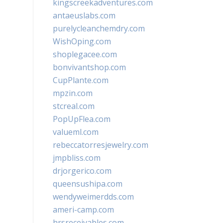
kingscreekadventures.com
antaeuslabs.com
purelycleanchemdry.com
WishOping.com
shoplegacee.com
bonvivantshop.com
CupPlante.com
mpzin.com
stcreal.com
PopUpFlea.com
valueml.com
rebeccatorresjewelry.com
jmpbliss.com
drjorgerico.com
queensushipa.com
wendyweimerdds.com
ameri-camp.com
hrsreceivables.com