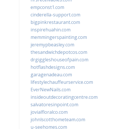
empconst1.com
cinderella-support.com
bigpinkrestaurant.com
inspirehuahin.com
memmingerspainting.com
jeremypbeasley.com
thesandwichdepotcos.com
drgiggleshouseofpain.com
hotflashdesigns.com
garagenadeau.com
lifestylechauffeurservice.com
EverNewNails.com
insideoutdecoratingcentre.com
salvatoresinpoint.com
jovialfloralco.com
johnlscotthometeam.com
u-seehomes.com