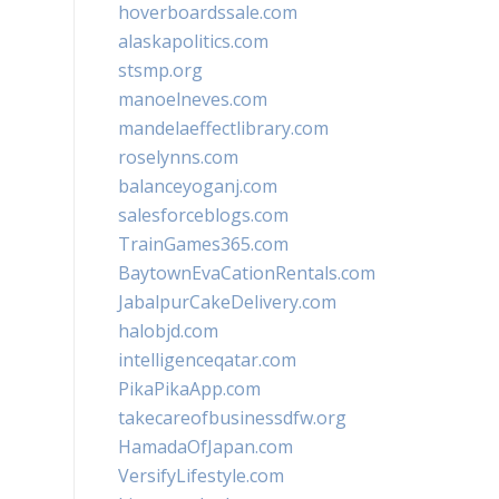
hoverboardssale.com
alaskapolitics.com
stsmp.org
manoelneves.com
mandelaeffectlibrary.com
roselynns.com
balanceyoganj.com
salesforceblogs.com
TrainGames365.com
BaytownEvaCationRentals.com
JabalpurCakeDelivery.com
halobjd.com
intelligenceqatar.com
PikaPikaApp.com
takecareofbusinessdfw.org
HamadaOfJapan.com
VersifyLifestyle.com