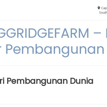
Cap
South
GGRIDGEFARM – I
r Pembangunan
ri Pembangunan Dunia