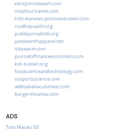
electjohnstewart.com
omptourtravels.com
tribratanews-polreskebumen.com
rsudbayuasih.org
publikjurnalistik.org
juneteenthapparel.net
italywarm.com
journaloffinanceeconomics.com
kvk-kumari.org
foodscienceandtechnology.com
scisportsscience.com
addisababacuisineaz.com
burgerimcamas.com
ADS
Toto Macau 5D