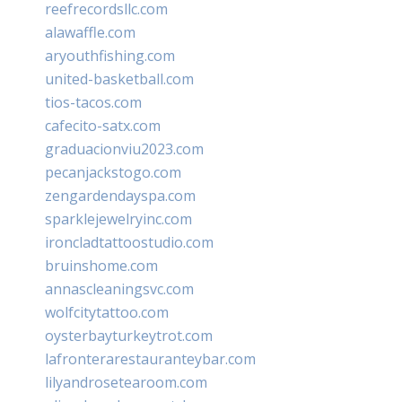
reefrecordsllc.com
alawaffle.com
aryouthfishing.com
united-basketball.com
tios-tacos.com
cafecito-satx.com
graduacionviu2023.com
pecanjackstogo.com
zengardendayspa.com
sparklejewelryinc.com
ironcladtattoostudio.com
bruinshome.com
annascleaningsvc.com
wolfcitytattoo.com
oysterbayturkeytrot.com
lafronterarestauranteybar.com
lilyandrosetearoom.com