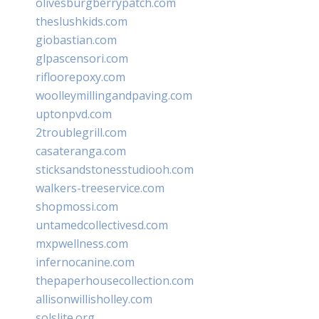
olivesburgberrypatch.com
theslushkids.com
giobastian.com
glpascensori.com
rifloorepoxy.com
woolleymillingandpaving.com
uptonpvd.com
2troublegrill.com
casateranga.com
sticksandstonesstudiooh.com
walkers-treeservice.com
shopmossi.com
untamedcollectivesd.com
mxpwellness.com
infernocanine.com
thepaperhousecollection.com
allisonwillisholley.com
solslite.org