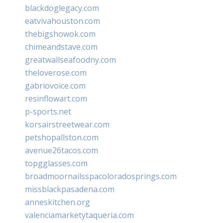
blackdoglegacy.com
eatvivahouston.com
thebigshowok.com
chimeandstave.com
greatwallseafoodny.com
theloverose.com
gabriovoice.com
resinflowart.com
p-sports.net
korsairstreetwear.com
petshopallston.com
avenue26tacos.com
topgglasses.com
broadmoornailsspacoloradosprings.com
missblackpasadena.com
anneskitchen.org
valenciamarketytaqueria.com