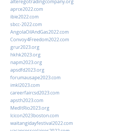
alteregotradingcompany.org
aprce2022.com
ibie2022.com
sbcc-2022.com
AngolaOilAndGas2022.com
Convoy4Freedom2022.com
grur2023.org
hkhk2023.org
napm2023.org
apsdfd2023.org
forumausape2023.com
imkl2023.com
careerfaircsd2023.com
apsth2023.com
MedItRio2023.org
lcicon2023boston.com
waitangidayfestival2022.com
vacancesscolaires2022.com