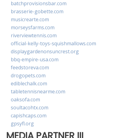
batchprovisionsbar.com
brasserie-gobette.com
musicrearte.com
morseysfarms.com
riverviewtennis.com
official-kelly-toys-squishmallows.com
displaygardenonsuncrest.org
bbq-empire-usa.com
feedstoreva.com
drogopets.com
ediblechalk.com
tabletennisnearme.com
oaksofa.com
soultacohtx.com
capishcaps.com
gpsyfl.org
MEDIA PARTNER III