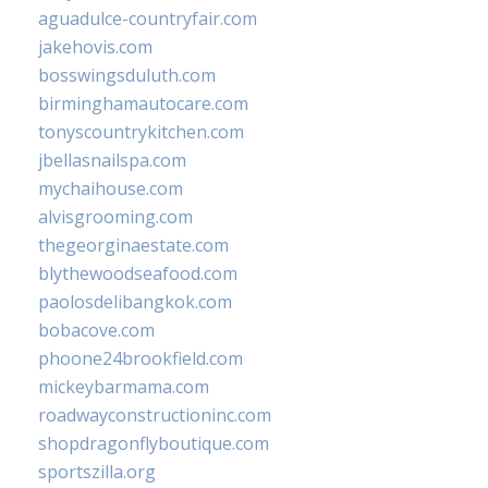
aguadulce-countryfair.com
jakehovis.com
bosswingsduluth.com
birminghamautocare.com
tonyscountrykitchen.com
jbellasnailspa.com
mychaihouse.com
alvisgrooming.com
thegeorginaestate.com
blythewoodseafood.com
paolosdelibangkok.com
bobacove.com
phoone24brookfield.com
mickeybarmama.com
roadwayconstructioninc.com
shopdragonflyboutique.com
sportszilla.org