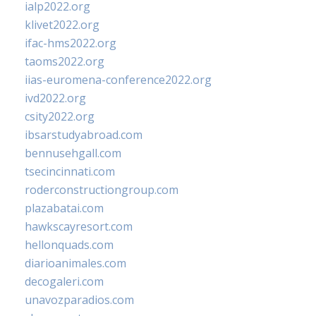
ialp2022.org
klivet2022.org
ifac-hms2022.org
taoms2022.org
iias-euromena-conference2022.org
ivd2022.org
csity2022.org
ibsarstudyabroad.com
bennusehgall.com
tsecincinnati.com
roderconstructiongroup.com
plazabatai.com
hawkscayresort.com
hellonquads.com
diarioanimales.com
decogaleri.com
unavozparadios.com