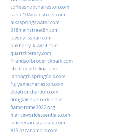
coffeeshopcharleston.com
salon104mainstreet.com
alkaspringswater.com
318mainstreet8h.com
lovenailsspari.com
oakberry-kuwait.com
quartzliterary.com
friendsofbroderickpark.com
studiopiattellina.com
jannagrillspringfield.com
fujiyamacharleston.com
elpatronchardon.com
donglaishun-order.com
fiamc-rome2022.org
mariceworldessentials.com
lafisheriarestaurant.com
915jazzandmore.com