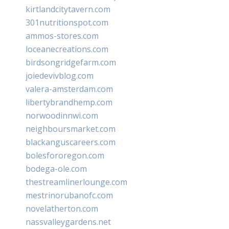
kirtlandcitytavern.com
301nutritionspot.com
ammos-stores.com
loceanecreations.com
birdsongridgefarm.com
joiedevivblog.com
valera-amsterdam.com
libertybrandhemp.com
norwoodinnwi.com
neighboursmarket.com
blackanguscareers.com
bolesfororegon.com
bodega-ole.com
thestreamlinerlounge.com
mestrinorubanofc.com
novelatherton.com
nassvalleygardens.net