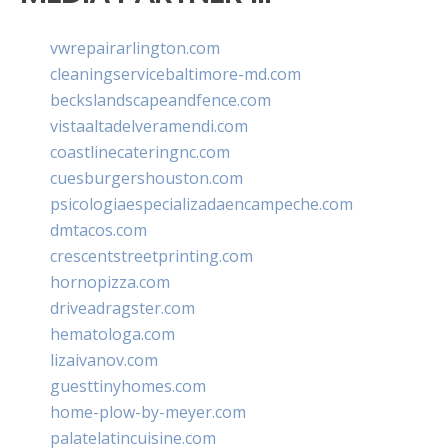
vwrepairarlington.com
cleaningservicebaltimore-md.com
beckslandscapeandfence.com
vistaaltadelveramendi.com
coastlinecateringnc.com
cuesburgershouston.com
psicologiaespecializadaencampeche.com
dmtacos.com
crescentstreetprinting.com
hornopizza.com
driveadragster.com
hematologa.com
lizaivanov.com
guesttinyhomes.com
home-plow-by-meyer.com
palatelatincuisine.com