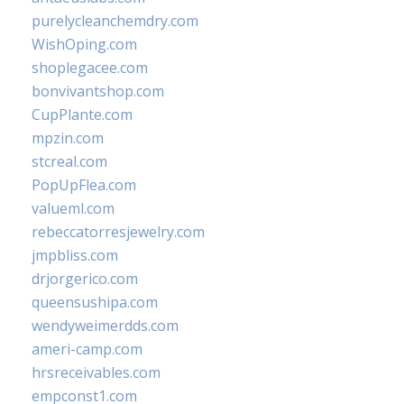
purelycleanchemdry.com
WishOping.com
shoplegacee.com
bonvivantshop.com
CupPlante.com
mpzin.com
stcreal.com
PopUpFlea.com
valueml.com
rebeccatorresjewelry.com
jmpbliss.com
drjorgerico.com
queensushipa.com
wendyweimerdds.com
ameri-camp.com
hrsreceivables.com
empconst1.com