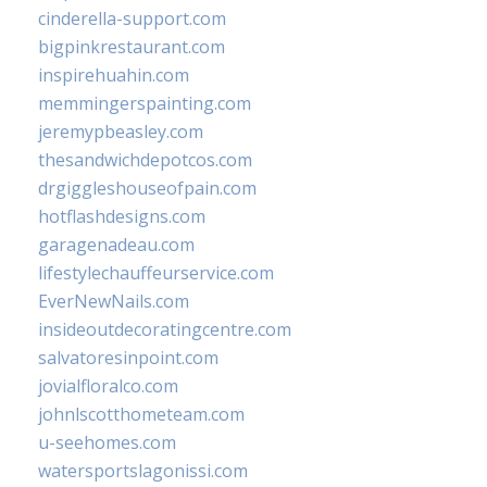
cinderella-support.com
bigpinkrestaurant.com
inspirehuahin.com
memmingerspainting.com
jeremypbeasley.com
thesandwichdepotcos.com
drgiggleshouseofpain.com
hotflashdesigns.com
garagenadeau.com
lifestylechauffeurservice.com
EverNewNails.com
insideoutdecoratingcentre.com
salvatoresinpoint.com
jovialfloralco.com
johnlscotthometeam.com
u-seehomes.com
watersportslagonissi.com