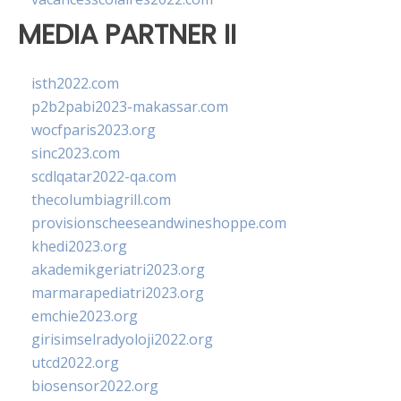
MEDIA PARTNER II
isth2022.com
p2b2pabi2023-makassar.com
wocfparis2023.org
sinc2023.com
scdlqatar2022-qa.com
thecolumbiagrill.com
provisionscheeseandwineshoppe.com
khedi2023.org
akademikgeriatri2023.org
marmarapediatri2023.org
emchie2023.org
girisimselradyoloji2022.org
utcd2022.org
biosensor2022.org