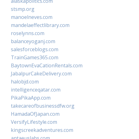
alaskapolitics.com
stsmp.org
manoelneves.com
mandelaeffectlibrary.com
roselynns.com
balanceyoganj.com
salesforceblogs.com
TrainGames365.com
BaytownEvaCationRentals.com
JabalpurCakeDelivery.com
halobjd.com
intelligenceqatar.com
PikaPikaApp.com
takecareofbusinessdfw.org
HamadaOfJapan.com
VersifyLifestyle.com
kingscreekadventures.com
antaeuslabs.com