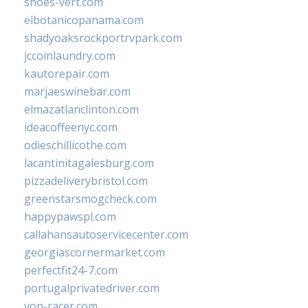
shoes-vert.com
elbotanicopanama.com
shadyoaksrockportrvpark.com
jccoinlaundry.com
kautorepair.com
marjaeswinebar.com
elmazatlanclinton.com
ideacoffeenyc.com
odieschillicothe.com
lacantinitagalesburg.com
pizzadeliverybristol.com
greenstarsmogcheck.com
happypawspl.com
callahansautoservicecenter.com
georgiascornermarket.com
perfectfit24-7.com
portugalprivatedriver.com
von-racer.com