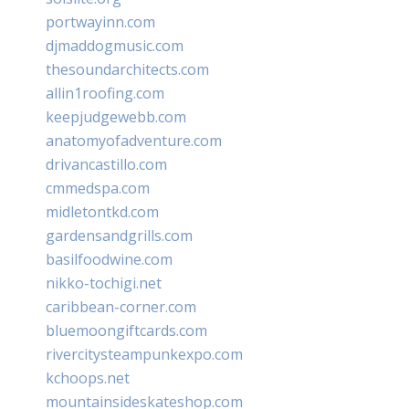
portwayinn.com
djmaddogmusic.com
thesoundarchitects.com
allin1roofing.com
keepjudgewebb.com
anatomyofadventure.com
drivancastillo.com
cmmedspa.com
midletontkd.com
gardensandgrills.com
basilfoodwine.com
nikko-tochigi.net
caribbean-corner.com
bluemoongiftcards.com
rivercitysteampunkexpo.com
kchoops.net
mountainsideskateshop.com