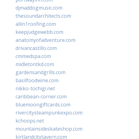
djmaddogmusic.com
thesoundarchitects.com
allin1roofing.com
keepjudgewebb.com
anatomyofadventure.com
drivancastillo.com
cmmedspa.com
midletontkd.com
gardensandgrills.com
basilfoodwine.com
nikko-tochigi.net
caribbean-corner.com
bluemoongiftcards.com
rivercitysteampunkexpo.com
kchoops.net
mountainsideskateshop.com
kirtlandcitytavern.com