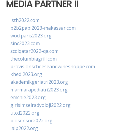
MEDIA PARTNER II
isth2022.com
p2b2pabi2023-makassar.com
wocfparis2023.org
sinc2023.com
scdlqatar2022-qa.com
thecolumbiagrill.com
provisionscheeseandwineshoppe.com
khedi2023.org
akademikgeriatri2023.org
marmarapediatri2023.org
emchie2023.org
girisimselradyoloji2022.org
utcd2022.org
biosensor2022.org
ialp2022.org