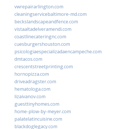
vwrepairarlington.com
cleaningservicebaltimore-md.com
beckslandscapeandfence.com
vistaaltadelveramendi.com
coastlinecateringnc.com
cuesburgershouston.com
psicologiaespecializadaencampeche.com
dmtacos.com
crescentstreetprinting.com
hornopizza.com
driveadragster.com
hematologa.com
lizaivanov.com
guesttinyhomes.com
home-plow-by-meyer.com
palatelatincuisine.com
blackdoglegacy.com