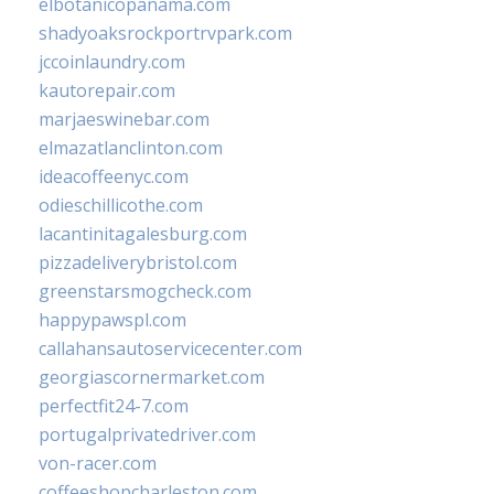
elbotanicopanama.com
shadyoaksrockportrvpark.com
jccoinlaundry.com
kautorepair.com
marjaeswinebar.com
elmazatlanclinton.com
ideacoffeenyc.com
odieschillicothe.com
lacantinitagalesburg.com
pizzadeliverybristol.com
greenstarsmogcheck.com
happypawspl.com
callahansautoservicecenter.com
georgiascornermarket.com
perfectfit24-7.com
portugalprivatedriver.com
von-racer.com
coffeeshopcharleston.com