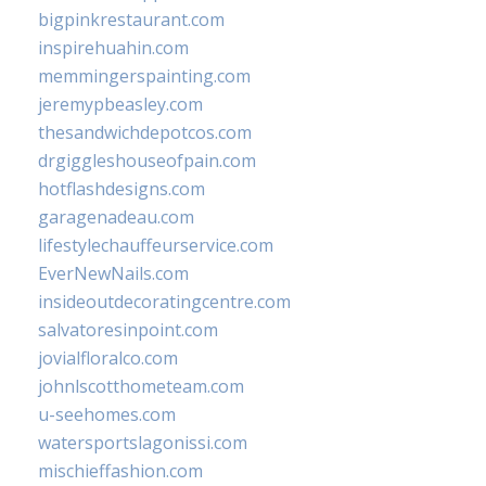
bigpinkrestaurant.com
inspirehuahin.com
memmingerspainting.com
jeremypbeasley.com
thesandwichdepotcos.com
drgiggleshouseofpain.com
hotflashdesigns.com
garagenadeau.com
lifestylechauffeurservice.com
EverNewNails.com
insideoutdecoratingcentre.com
salvatoresinpoint.com
jovialfloralco.com
johnlscotthometeam.com
u-seehomes.com
watersportslagonissi.com
mischieffashion.com