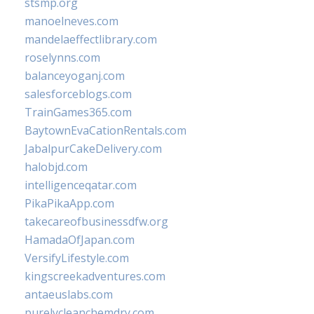
stsmp.org
manoelneves.com
mandelaeffectlibrary.com
roselynns.com
balanceyoganj.com
salesforceblogs.com
TrainGames365.com
BaytownEvaCationRentals.com
JabalpurCakeDelivery.com
halobjd.com
intelligenceqatar.com
PikaPikaApp.com
takecareofbusinessdfw.org
HamadaOfJapan.com
VersifyLifestyle.com
kingscreekadventures.com
antaeuslabs.com
purelycleanchemdry.com