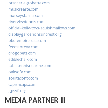
brasserie-gobette.com
musicrearte.com
morseysfarms.com
riverviewtennis.com
official-kelly-toys-squishmallows.com
displaygardenonsuncrest.org
bbq-empire-usa.com
feedstoreva.com
drogopets.com
ediblechalk.com
tabletennisnearme.com
oaksofa.com
soultacohtx.com
capishcaps.com
gpsyfl.org
MEDIA PARTNER III