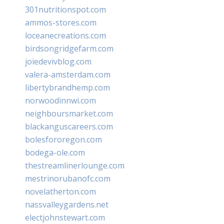
301nutritionspot.com
ammos-stores.com
loceanecreations.com
birdsongridgefarm.com
joiedevivblog.com
valera-amsterdam.com
libertybrandhemp.com
norwoodinnwi.com
neighboursmarket.com
blackanguscareers.com
bolesfororegon.com
bodega-ole.com
thestreamlinerlounge.com
mestrinorubanofc.com
novelatherton.com
nassvalleygardens.net
electjohnstewart.com