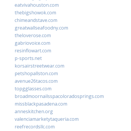
eatvivahouston.com
thebigshowok.com
chimeandstave.com
greatwallseafoodny.com
theloverose.com
gabriovoice.com
resinflowart.com
p-sports.net
korsairstreetwear.com
petshopallston.com
avenue26tacos.com
topgglasses.com
broadmoornailsspacoloradosprings.com
missblackpasadena.com
anneskitchen.org
valenciamarketytaqueria.com
reefrecordsllc.com