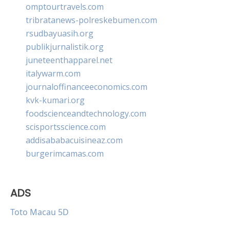
omptourtravels.com
tribratanews-polreskebumen.com
rsudbayuasih.org
publikjurnalistik.org
juneteenthapparel.net
italywarm.com
journaloffinanceeconomics.com
kvk-kumari.org
foodscienceandtechnology.com
scisportsscience.com
addisababacuisineaz.com
burgerimcamas.com
ADS
Toto Macau 5D