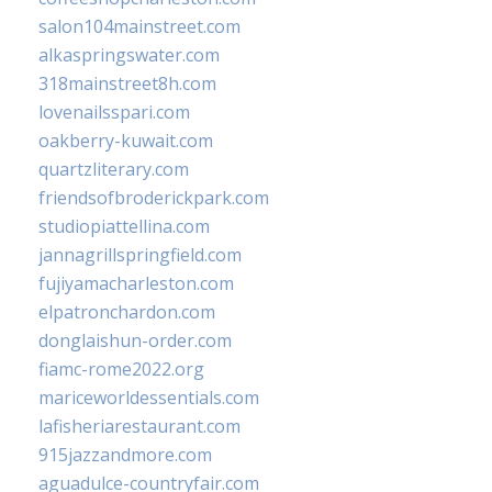
salon104mainstreet.com
alkaspringswater.com
318mainstreet8h.com
lovenailsspari.com
oakberry-kuwait.com
quartzliterary.com
friendsofbroderickpark.com
studiopiattellina.com
jannagrillspringfield.com
fujiyamacharleston.com
elpatronchardon.com
donglaishun-order.com
fiamc-rome2022.org
mariceworldessentials.com
lafisheriarestaurant.com
915jazzandmore.com
aguadulce-countryfair.com