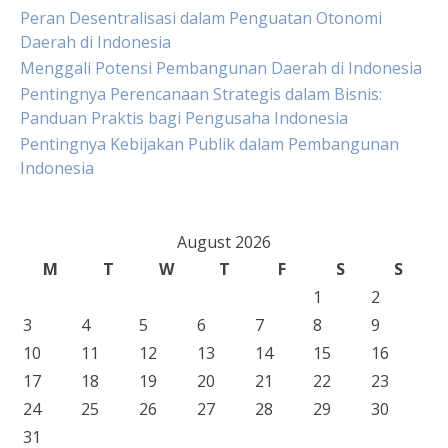
Peran Desentralisasi dalam Penguatan Otonomi
Daerah di Indonesia
Menggali Potensi Pembangunan Daerah di Indonesia
Pentingnya Perencanaan Strategis dalam Bisnis:
Panduan Praktis bagi Pengusaha Indonesia
Pentingnya Kebijakan Publik dalam Pembangunan
Indonesia
August 2026
M
T
W
T
F
S
S
1
2
3
4
5
6
7
8
9
10
11
12
13
14
15
16
17
18
19
20
21
22
23
24
25
26
27
28
29
30
31