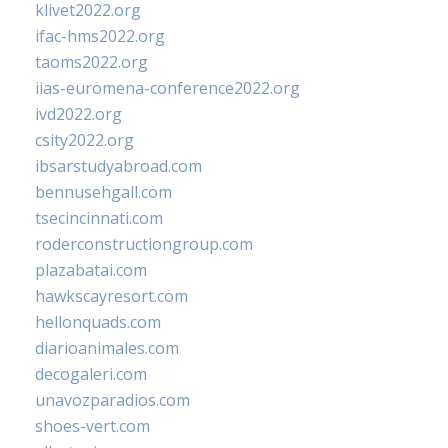
klivet2022.org
ifac-hms2022.org
taoms2022.org
iias-euromena-conference2022.org
ivd2022.org
csity2022.org
ibsarstudyabroad.com
bennusehgall.com
tsecincinnati.com
roderconstructiongroup.com
plazabatai.com
hawkscayresort.com
hellonquads.com
diarioanimales.com
decogaleri.com
unavozparadios.com
shoes-vert.com