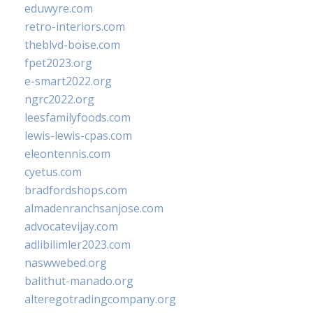
eduwyre.com
retro-interiors.com
theblvd-boise.com
fpet2023.org
e-smart2022.org
ngrc2022.org
leesfamilyfoods.com
lewis-lewis-cpas.com
eleontennis.com
cyetus.com
bradfordshops.com
almadenranchsanjose.com
advocatevijay.com
adlibilimler2023.com
naswwebed.org
balithut-manado.org
alteregotradingcompany.org