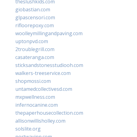
theslushkids.com
giobastian.com
glpascensori.com
rifloorepoxy.com
woolleymillingandpaving.com
uptonpvd.com
2troublegrill.com
casateranga.com
sticksandstonesstudiooh.com
walkers-treeservice.com
shopmossi.com
untamedcollectivesd.com
mxpwellness.com
infernocanine.com
thepaperhousecollection.com
allisonwillisholley.com
solslite.org
portwayinn.com