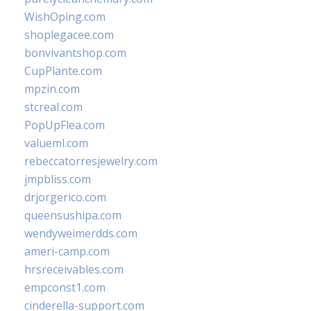
WishOping.com
shoplegacee.com
bonvivantshop.com
CupPlante.com
mpzin.com
stcreal.com
PopUpFlea.com
valueml.com
rebeccatorresjewelry.com
jmpbliss.com
drjorgerico.com
queensushipa.com
wendyweimerdds.com
ameri-camp.com
hrsreceivables.com
empconst1.com
cinderella-support.com