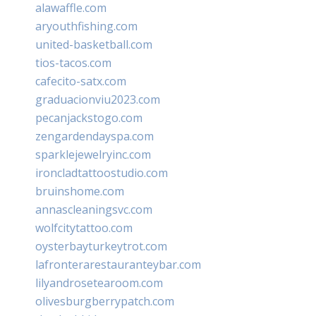
alawaffle.com
aryouthfishing.com
united-basketball.com
tios-tacos.com
cafecito-satx.com
graduacionviu2023.com
pecanjackstogo.com
zengardendayspa.com
sparklejewelryinc.com
ironcladtattoostudio.com
bruinshome.com
annascleaningsvc.com
wolfcitytattoo.com
oysterbayturkeytrot.com
lafronterarestauranteybar.com
lilyandrosetearoom.com
olivesburgberrypatch.com