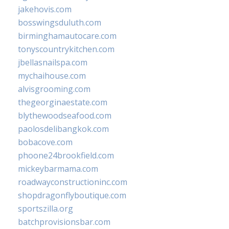
jakehovis.com
bosswingsduluth.com
birminghamautocare.com
tonyscountrykitchen.com
jbellasnailspa.com
mychaihouse.com
alvisgrooming.com
thegeorginaestate.com
blythewoodseafood.com
paolosdelibangkok.com
bobacove.com
phoone24brookfield.com
mickeybarmama.com
roadwayconstructioninc.com
shopdragonflyboutique.com
sportszilla.org
batchprovisionsbar.com