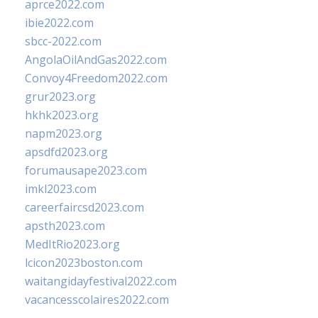
aprce2022.com
ibie2022.com
sbcc-2022.com
AngolaOilAndGas2022.com
Convoy4Freedom2022.com
grur2023.org
hkhk2023.org
napm2023.org
apsdfd2023.org
forumausape2023.com
imkl2023.com
careerfaircsd2023.com
apsth2023.com
MedItRio2023.org
lcicon2023boston.com
waitangidayfestival2022.com
vacancesscolaires2022.com