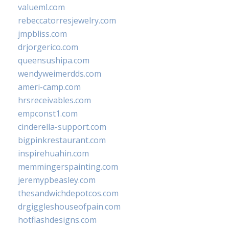
valueml.com
rebeccatorresjewelry.com
jmpbliss.com
drjorgerico.com
queensushipa.com
wendyweimerdds.com
ameri-camp.com
hrsreceivables.com
empconst1.com
cinderella-support.com
bigpinkrestaurant.com
inspirehuahin.com
memmingerspainting.com
jeremypbeasley.com
thesandwichdepotcos.com
drgiggleshouseofpain.com
hotflashdesigns.com