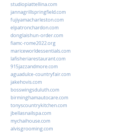
studiopiattellina.com
jannagrillspringfield.com
fujiyamacharleston.com
elpatronchardon.com
donglaishun-order.com
fiamc-rome2022.org
mariceworldessentials.com
lafisheriarestaurant.com
915jazzandmore.com
aguadulce-countryfair.com
jakehovis.com
bosswingsduluth.com
birminghamautocare.com
tonyscountrykitchen.com
jbellasnailspa.com
mychaihouse.com
alvisgrooming.com