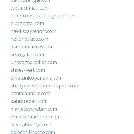
bennusehgall.com
tsecincinnati.com
roderconstructiongroup.com
plazabatai.com
hawkscayresort.com
hellonquads.com
diarioanimales.com
decogaleri.com
unavozparadios.com
shoes-vert.com
elbotanicopanama.com
shadyoaksrockportrvpark.com
jccoinlaundry.com
kautorepair.com
marjaeswinebar.com
elmazatlanclinton.com
ideacoffeenyc.com
odieschillicothe.com