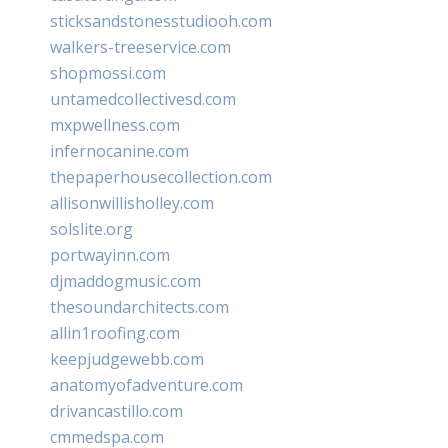
sticksandstonesstudiooh.com
walkers-treeservice.com
shopmossi.com
untamedcollectivesd.com
mxpwellness.com
infernocanine.com
thepaperhousecollection.com
allisonwillisholley.com
solslite.org
portwayinn.com
djmaddogmusic.com
thesoundarchitects.com
allin1roofing.com
keepjudgewebb.com
anatomyofadventure.com
drivancastillo.com
cmmedspa.com