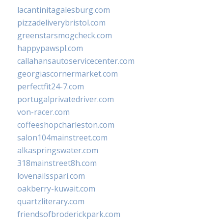
lacantinitagalesburg.com
pizzadeliverybristol.com
greenstarsmogcheck.com
happypawspl.com
callahansautoservicecenter.com
georgiascornermarket.com
perfectfit24-7.com
portugalprivatedriver.com
von-racer.com
coffeeshopcharleston.com
salon104mainstreet.com
alkaspringswater.com
318mainstreet8h.com
lovenailsspari.com
oakberry-kuwait.com
quartzliterary.com
friendsofbroderickpark.com