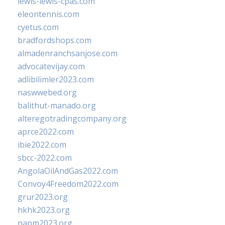
lewis-lewis-cpas.com
eleontennis.com
cyetus.com
bradfordshops.com
almadenranchsanjose.com
advocatevijay.com
adlibilimler2023.com
naswwebed.org
balithut-manado.org
alteregotradingcompany.org
aprce2022.com
ibie2022.com
sbcc-2022.com
AngolaOilAndGas2022.com
Convoy4Freedom2022.com
grur2023.org
hkhk2023.org
napm2023.org