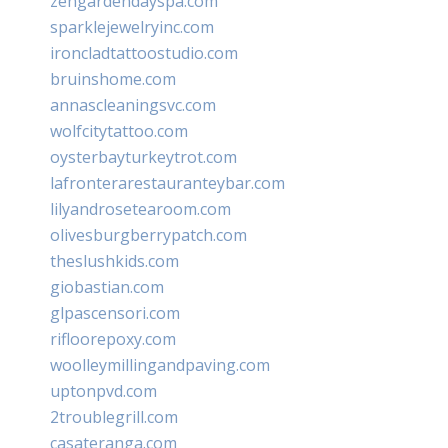
zengardendayspa.com
sparklejewelryinc.com
ironcladtattoostudio.com
bruinshome.com
annascleaningsvc.com
wolfcitytattoo.com
oysterbayturkeytrot.com
lafronterarestauranteybar.com
lilyandrosetearoom.com
olivesburgberrypatch.com
theslushkids.com
giobastian.com
glpascensori.com
rifloorepoxy.com
woolleymillingandpaving.com
uptonpvd.com
2troublegrill.com
casateranga.com