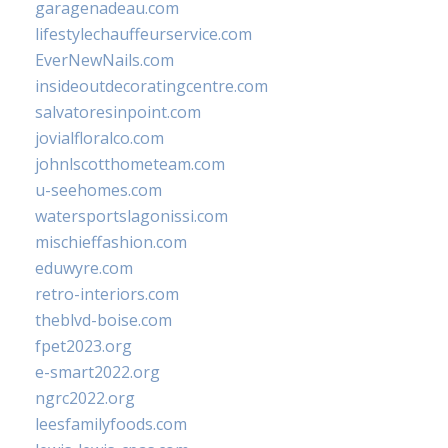
garagenadeau.com
lifestylechauffeurservice.com
EverNewNails.com
insideoutdecoratingcentre.com
salvatoresinpoint.com
jovialfloralco.com
johnlscotthometeam.com
u-seehomes.com
watersportslagonissi.com
mischieffashion.com
eduwyre.com
retro-interiors.com
theblvd-boise.com
fpet2023.org
e-smart2022.org
ngrc2022.org
leesfamilyfoods.com