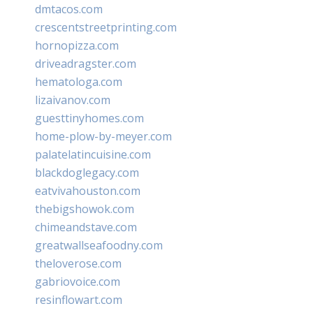
dmtacos.com
crescentstreetprinting.com
hornopizza.com
driveadragster.com
hematologa.com
lizaivanov.com
guesttinyhomes.com
home-plow-by-meyer.com
palatelatincuisine.com
blackdoglegacy.com
eatvivahouston.com
thebigshowok.com
chimeandstave.com
greatwallseafoodny.com
theloverose.com
gabriovoice.com
resinflowart.com