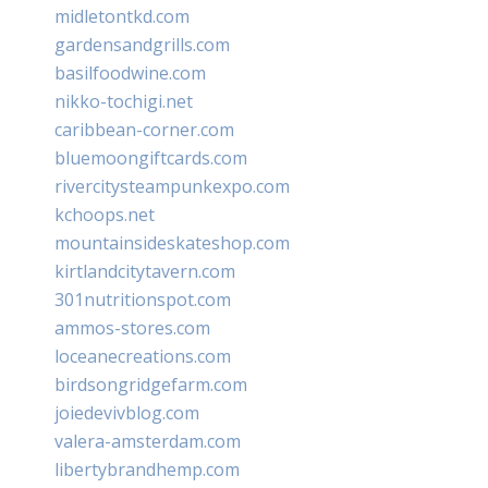
midletontkd.com
gardensandgrills.com
basilfoodwine.com
nikko-tochigi.net
caribbean-corner.com
bluemoongiftcards.com
rivercitysteampunkexpo.com
kchoops.net
mountainsideskateshop.com
kirtlandcitytavern.com
301nutritionspot.com
ammos-stores.com
loceanecreations.com
birdsongridgefarm.com
joiedevivblog.com
valera-amsterdam.com
libertybrandhemp.com