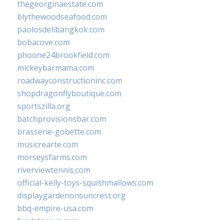
thegeorginaestate.com
blythewoodseafood.com
paolosdelibangkok.com
bobacove.com
phoone24brookfield.com
mickeybarmama.com
roadwayconstructioninc.com
shopdragonflyboutique.com
sportszilla.org
batchprovisionsbar.com
brasserie-gobette.com
musicrearte.com
morseysfarms.com
riverviewtennis.com
official-kelly-toys-squishmallows.com
displaygardenonsuncrest.org
bbq-empire-usa.com