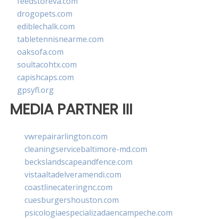
feedstoreva.com
drogopets.com
ediblechalk.com
tabletennisnearme.com
oaksofa.com
soultacohtx.com
capishcaps.com
gpsyfl.org
MEDIA PARTNER III
vwrepairarlington.com
cleaningservicebaltimore-md.com
beckslandscapeandfence.com
vistaaltadelveramendi.com
coastlinecateringnc.com
cuesburgershouston.com
psicologiaespecializadaencampeche.com