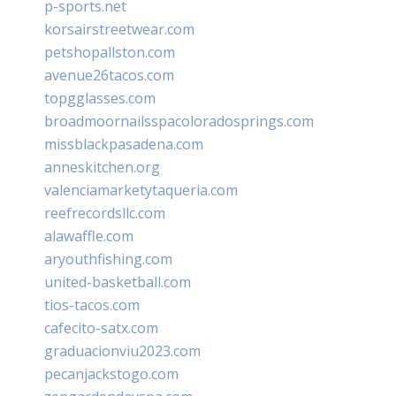
p-sports.net
korsairstreetwear.com
petshopallston.com
avenue26tacos.com
topgglasses.com
broadmoornailsspacoloradosprings.com
missblackpasadena.com
anneskitchen.org
valenciamarketytaqueria.com
reefrecordsllc.com
alawaffle.com
aryouthfishing.com
united-basketball.com
tios-tacos.com
cafecito-satx.com
graduacionviu2023.com
pecanjackstogo.com