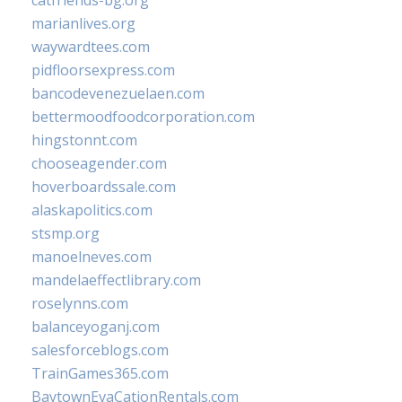
catfriends-bg.org
marianlives.org
waywardtees.com
pidfloorsexpress.com
bancodevenezuelaen.com
bettermoodfoodcorporation.com
hingstonnt.com
chooseagender.com
hoverboardssale.com
alaskapolitics.com
stsmp.org
manoelneves.com
mandelaeffectlibrary.com
roselynns.com
balanceyoganj.com
salesforceblogs.com
TrainGames365.com
BaytownEvaCationRentals.com