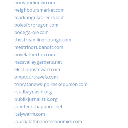
norwoodinnwi.com
neighboursmarket.com
blackanguscareers.com
bolesfororegon.com
bodega-ole.com
thestreamlinerlounge.com
mestrinorubanofc.com
novelatherton.com
nassvalleygardens.net
electjohnstewart.com
omptourtravels.com
tribratanews-polreskebumen.com
rsudbayuasih.org
publikjurnalistik.org
juneteenthapparel.net
italywarm.com
journaloffinanceeconomics.com