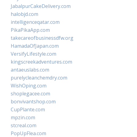
JabalpurCakeDelivery.com
halobjd.com
intelligenceqatar.com
PikaPikaApp.com
takecareofbusinessdfw.org
HamadaOfJapan.com
VersifyLifestyle.com
kingscreekadventures.com
antaeuslabs.com
purelycleanchemdry.com
WishOping.com
shoplegacee.com
bonvivantshop.com
CupPlante.com
mpzin.com
stcreal.com
PopUpFlea.com