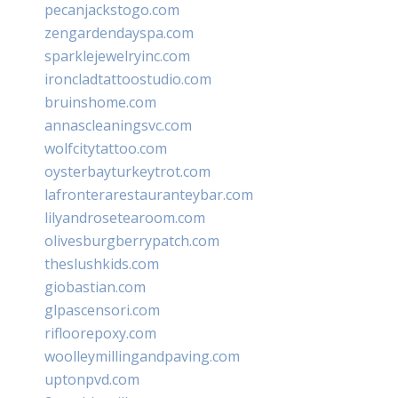
pecanjackstogo.com
zengardendayspa.com
sparklejewelryinc.com
ironcladtattoostudio.com
bruinshome.com
annascleaningsvc.com
wolfcitytattoo.com
oysterbayturkeytrot.com
lafronterarestauranteybar.com
lilyandrosetearoom.com
olivesburgberrypatch.com
theslushkids.com
giobastian.com
glpascensori.com
rifloorepoxy.com
woolleymillingandpaving.com
uptonpvd.com