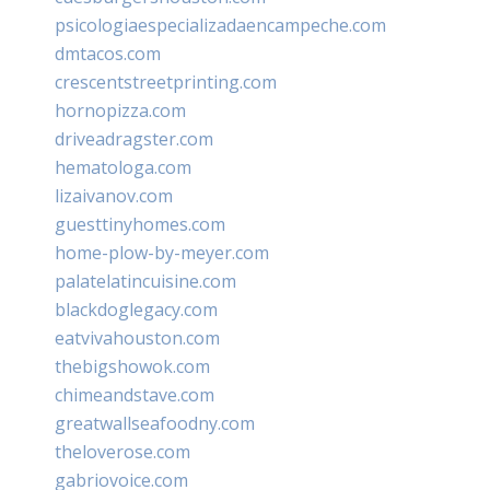
psicologiaespecializadaencampeche.com
dmtacos.com
crescentstreetprinting.com
hornopizza.com
driveadragster.com
hematologa.com
lizaivanov.com
guesttinyhomes.com
home-plow-by-meyer.com
palatelatincuisine.com
blackdoglegacy.com
eatvivahouston.com
thebigshowok.com
chimeandstave.com
greatwallseafoodny.com
theloverose.com
gabriovoice.com