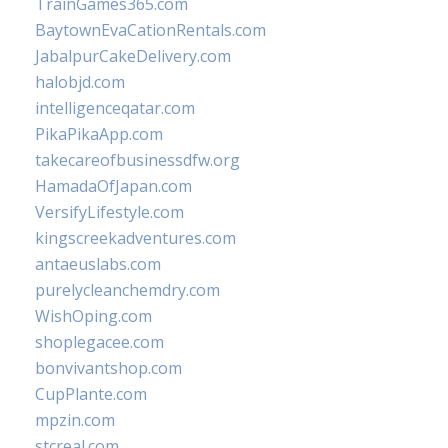
TrainGames365.com
BaytownEvaCationRentals.com
JabalpurCakeDelivery.com
halobjd.com
intelligenceqatar.com
PikaPikaApp.com
takecareofbusinessdfw.org
HamadaOfJapan.com
VersifyLifestyle.com
kingscreekadventures.com
antaeuslabs.com
purelycleanchemdry.com
WishOping.com
shoplegacee.com
bonvivantshop.com
CupPlante.com
mpzin.com
stcreal.com