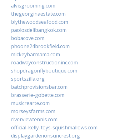
alvisgrooming.com
thegeorginaestate.com
blythewoodseafood.com
paolosdelibangkok.com
bobacove.com
phoone24brookfield.com
mickeybarmama.com
roadwayconstructioninc.com
shopdragonflyboutique.com
sportszilla.org
batchprovisionsbar.com
brasserie-gobette.com
musicrearte.com
morseysfarms.com
riverviewtennis.com
official-kelly-toys-squishmallows.com
displaygardenonsuncrest.org