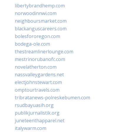
libertybrandhemp.com
norwoodinnwi.com
neighboursmarket.com
blackanguscareers.com
bolesfororegon.com
bodega-ole.com
thestreamlinerlounge.com
mestrinorubanofc.com
novelatherton.com
nassvalleygardens.net
electjohnstewart.com
omptourtravels.com
tribratanews-polreskebumen.com
rsudbayuasih.org
publikjurnalistik.org
juneteenthapparel.net
italywarm.com