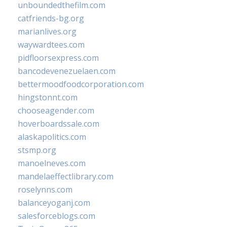
unboundedthefilm.com
catfriends-bg.org
marianlives.org
waywardtees.com
pidfloorsexpress.com
bancodevenezuelaen.com
bettermoodfoodcorporation.com
hingstonnt.com
chooseagender.com
hoverboardssale.com
alaskapolitics.com
stsmp.org
manoelneves.com
mandelaeffectlibrary.com
roselynns.com
balanceyoganj.com
salesforceblogs.com