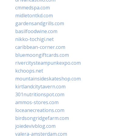
cmmedspa.com
midletontkd.com
gardensandgrills.com
basilfoodwine.com
nikko-tochigi.net
caribbean-corner.com
bluemoongiftcards.com
rivercitysteampunkexpo.com
kchoops.net
mountainsideskateshop.com
kirtlandcitytavern.com
301nutritionspot.com
ammos-stores.com
loceanecreations.com
birdsongridgefarm.com
joiedevivblog.com
valera-amsterdam.com