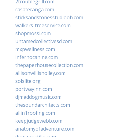
2troublegrill.com
casateranga.com
sticksandstonesstudiooh.com
walkers-treeservice.com
shopmossi.com
untamedcollectivesd.com
mxpwellness.com
infernocanine.com
thepaperhousecollection.com
allisonwillisholley.com
solslite.org
portwayinn.com
djmaddogmusic.com
thesoundarchitects.com
allin1roofing.com
keepjudgewebb.com
anatomyofadventure.com
drivancastillo.com