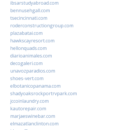
ibsarstudyabroad.com
bennusehgall.com
tsecincinnati.com
roderconstructiongroup.com
plazabatai.com
hawkscayresort.com
hellonquads.com
diarioanimales.com
decogaleri.com
unavozparadios.com
shoes-vert.com
elbotanicopanama.com
shadyoaksrockportrvpark.com
jccoinlaundry.com
kautorepair.com
marjaeswinebar.com
elmazatlanclinton.com