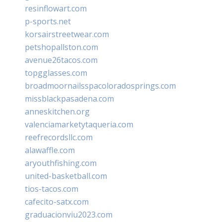
resinflowart.com
p-sports.net
korsairstreetwear.com
petshopallston.com
avenue26tacos.com
topgglasses.com
broadmoornailsspacoloradosprings.com
missblackpasadena.com
anneskitchen.org
valenciamarketytaqueria.com
reefrecordsllc.com
alawaffle.com
aryouthfishing.com
united-basketball.com
tios-tacos.com
cafecito-satx.com
graduacionviu2023.com