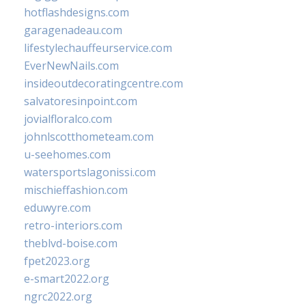
hotflashdesigns.com
garagenadeau.com
lifestylechauffeurservice.com
EverNewNails.com
insideoutdecoratingcentre.com
salvatoresinpoint.com
jovialfloralco.com
johnlscotthometeam.com
u-seehomes.com
watersportslagonissi.com
mischieffashion.com
eduwyre.com
retro-interiors.com
theblvd-boise.com
fpet2023.org
e-smart2022.org
ngrc2022.org