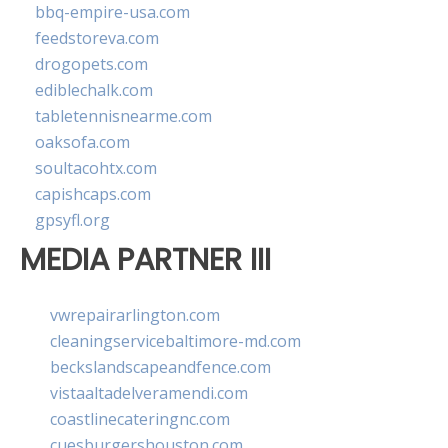
bbq-empire-usa.com
feedstoreva.com
drogopets.com
ediblechalk.com
tabletennisnearme.com
oaksofa.com
soultacohtx.com
capishcaps.com
gpsyfl.org
MEDIA PARTNER III
vwrepairarlington.com
cleaningservicebaltimore-md.com
beckslandscapeandfence.com
vistaaltadelveramendi.com
coastlinecateringnc.com
cuesburgershouston.com