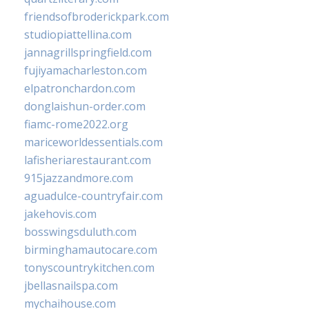
friendsofbroderickpark.com
studiopiattellina.com
jannagrillspringfield.com
fujiyamacharleston.com
elpatronchardon.com
donglaishun-order.com
fiamc-rome2022.org
mariceworldessentials.com
lafisheriarestaurant.com
915jazzandmore.com
aguadulce-countryfair.com
jakehovis.com
bosswingsduluth.com
birminghamautocare.com
tonyscountrykitchen.com
jbellasnailspa.com
mychaihouse.com