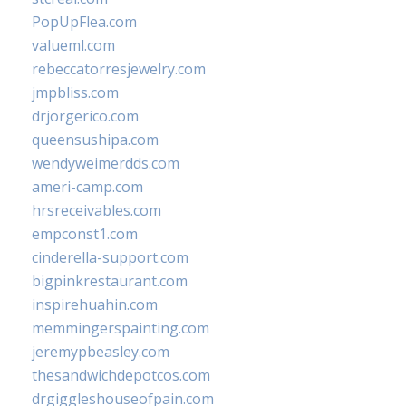
PopUpFlea.com
valueml.com
rebeccatorresjewelry.com
jmpbliss.com
drjorgerico.com
queensushipa.com
wendyweimerdds.com
ameri-camp.com
hrsreceivables.com
empconst1.com
cinderella-support.com
bigpinkrestaurant.com
inspirehuahin.com
memmingerspainting.com
jeremypbeasley.com
thesandwichdepotcos.com
drgiggleshouseofpain.com