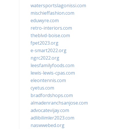
watersportslagonissi.com
mischieffashion.com
eduwyre.com
retro-interiors.com
theblvd-boise.com
fpet2023.org
e-smart2022.org
ngrc2022.org
leesfamilyfoods.com
lewis-lewis-cpas.com
eleontennis.com
cyetus.com
bradfordshops.com
almadenranchsanjose.com
advocatevijay.com
adlibilimler2023.com
naswwebed.org