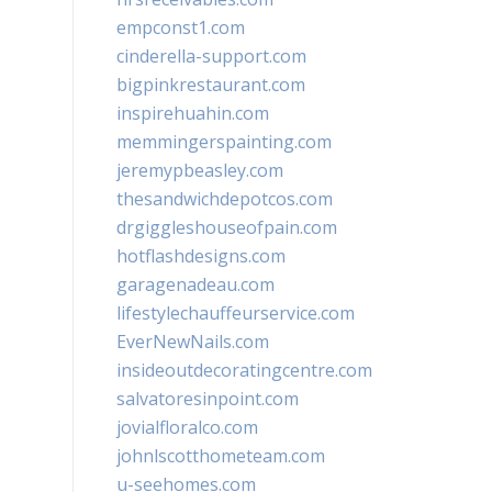
empconst1.com
cinderella-support.com
bigpinkrestaurant.com
inspirehuahin.com
memmingerspainting.com
jeremypbeasley.com
thesandwichdepotcos.com
drgiggleshouseofpain.com
hotflashdesigns.com
garagenadeau.com
lifestylechauffeurservice.com
EverNewNails.com
insideoutdecoratingcentre.com
salvatoresinpoint.com
jovialfloralco.com
johnlscotthometeam.com
u-seehomes.com