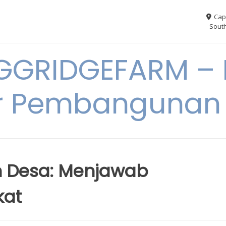
Cap
South
GGRIDGEFARM – I
r Pembangunan
 Desa: Menjawab
kat