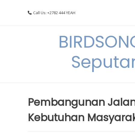
Skip
to
Call Us: +2782 444 YEAH
content
BIRDSON
Seputa
Pembangunan Jalan
Kebutuhan Masyara