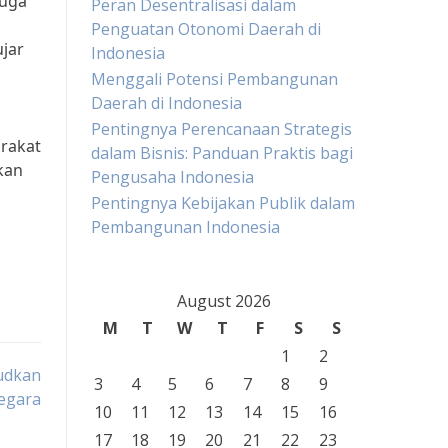
juga
Peran Desentralisasi dalam
Penguatan Otonomi Daerah di
ujar
Indonesia
Menggali Potensi Pembangunan
Daerah di Indonesia
Pentingnya Perencanaan Strategis
rakat
dalam Bisnis: Panduan Praktis bagi
kan
Pengusaha Indonesia
Pentingnya Kebijakan Publik dalam
Pembangunan Indonesia
August 2026
M
T
W
T
F
S
S
1
2
udkan
3
4
5
6
7
8
9
egara
10
11
12
13
14
15
16
17
18
19
20
21
22
23