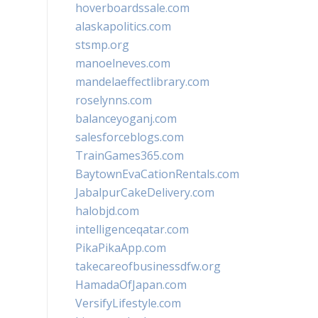
hoverboardssale.com
alaskapolitics.com
stsmp.org
manoelneves.com
mandelaeffectlibrary.com
roselynns.com
balanceyoganj.com
salesforceblogs.com
TrainGames365.com
BaytownEvaCationRentals.com
JabalpurCakeDelivery.com
halobjd.com
intelligenceqatar.com
PikaPikaApp.com
takecareofbusinessdfw.org
HamadaOfJapan.com
VersifyLifestyle.com