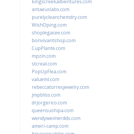
kingscreekadventures.com
antaeuslabs.com
purelycleanchemdry.com
WishOping.com
shoplegacee.com
bonvivantshop.com
CupPlante.com
mpzin.com
stcreal.com
PopUpFlea.com
valueml.com
rebeccatorresjewelry.com
jmpbliss.com
drjorgerico.com
queensushipa.com
wendyweimerdds.com
ameri-camp.com
hrsreceivables.com