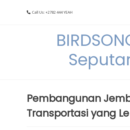
Skip
to
Call Us: +2782 444 YEAH
content
BIRDSON
Seputa
Pembangunan Jemb
Transportasi yang Le