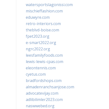
watersportslagonissi.com
mischieffashion.com
eduwyre.com
retro-interiors.com
theblvd-boise.com
fpet2023.org
e-smart2022.org
ngrc2022.org
leesfamilyfoods.com
lewis-lewis-cpas.com
eleontennis.com
cyetus.com
bradfordshops.com
almadenranchsanjose.com
advocatevijay.com
adlibilimler2023.com
naswwebed.org