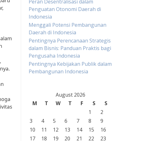
baru
Peran Desentralisasi dalam
r,
Penguatan Otonomi Daerah di
Indonesia
Menggali Potensi Pembangunan
Daerah di Indonesia
Dalam
Pentingnya Perencanaan Strategis
n
dalam Bisnis: Panduan Praktis bagi
Pengusaha Indonesia
,
Pentingnya Kebijakan Publik dalam
rnya.
Pembangunan Indonesia
an
August 2026
moga
M
T
W
T
F
S
S
vitas
1
2
3
4
5
6
7
8
9
10
11
12
13
14
15
16
17
18
19
20
21
22
23