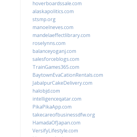
hoverboardssale.com
alaskapolitics.com
stsmp.org
manoelneves.com
mandelaeffectlibrary.com
roselynns.com
balanceyoganj.com
salesforceblogs.com
TrainGames365.com
BaytownEvaCationRentals.com
JabalpurCakeDelivery.com
halobjd.com
intelligenceqatar.com
PikaPikaApp.com
takecareofbusinessdfw.org
HamadaOfJapan.com
VersifyLifestyle.com