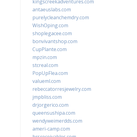
kingscreekadventures.com
antaeuslabs.com
purelycleanchemdry.com
WishOping.com
shoplegacee.com
bonvivantshop.com
CupPlante.com
mpzin.com
stcreal.com
PopUpFlea.com
valueml.com
rebeccatorresjewelry.com
jmpbliss.com
drjorgerico.com
queensushipa.com
wendyweimerdds.com
ameri-camp.com
hrsreceivables.com