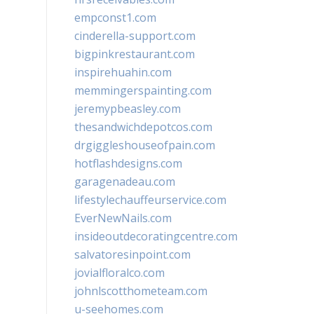
empconst1.com
cinderella-support.com
bigpinkrestaurant.com
inspirehuahin.com
memmingerspainting.com
jeremypbeasley.com
thesandwichdepotcos.com
drgiggleshouseofpain.com
hotflashdesigns.com
garagenadeau.com
lifestylechauffeurservice.com
EverNewNails.com
insideoutdecoratingcentre.com
salvatoresinpoint.com
jovialfloralco.com
johnlscotthometeam.com
u-seehomes.com