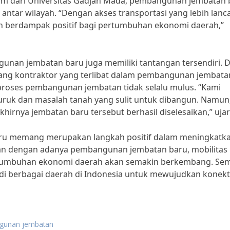
om dari Universitas Gadjah Mada, pembangunan jembatan 
antar wilayah. “Dengan akses transportasi yang lebih lanca
n berdampak positif bagi pertumbuhan ekonomi daerah,”
unan jembatan baru juga memiliki tantangan tersendiri. 
ng kontraktor yang terlibat dalam pembangunan jembata
roses pembangunan jembatan tidak selalu mulus. “Kami
uruk dan masalah tanah yang sulit untuk dibangun. Namun
hirnya jembatan baru tersebut berhasil diselesaikan,” uja
u memang merupakan langkah positif dalam meningkatk
pkan dengan adanya pembangunan jembatan baru, mobilitas
rtumbuhan ekonomi daerah akan semakin berkembang. Se
i berbagai daerah di Indonesia untuk mewujudkan konekti
ngunan jembatan