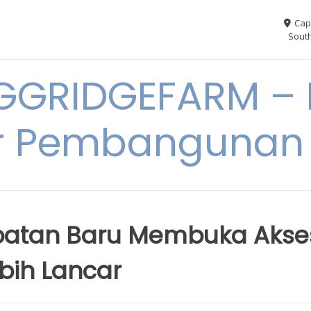
Cap
South
GGRIDGEFARM – I
r Pembangunan
atan Baru Membuka Akse
bih Lancar