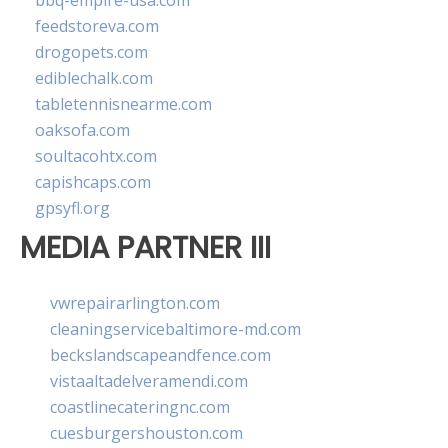
bbq-empire-usa.com
feedstoreva.com
drogopets.com
ediblechalk.com
tabletennisnearme.com
oaksofa.com
soultacohtx.com
capishcaps.com
gpsyfl.org
MEDIA PARTNER III
vwrepairarlington.com
cleaningservicebaltimore-md.com
beckslandscapeandfence.com
vistaaltadelveramendi.com
coastlinecateringnc.com
cuesburgershouston.com