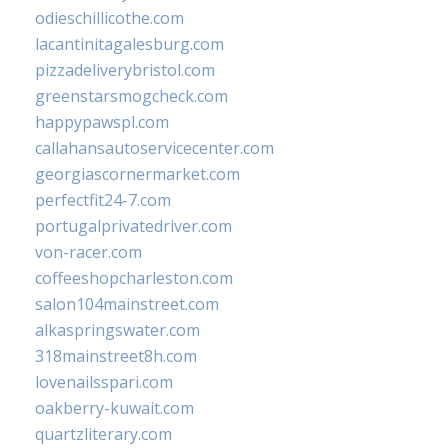
odieschillicothe.com
lacantinitagalesburg.com
pizzadeliverybristol.com
greenstarsmogcheck.com
happypawspl.com
callahansautoservicecenter.com
georgiascornermarket.com
perfectfit24-7.com
portugalprivatedriver.com
von-racer.com
coffeeshopcharleston.com
salon104mainstreet.com
alkaspringswater.com
318mainstreet8h.com
lovenailsspari.com
oakberry-kuwait.com
quartzliterary.com