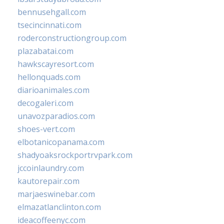
bennusehgall.com
tsecincinnati.com
roderconstructiongroup.com
plazabatai.com
hawkscayresort.com
hellonquads.com
diarioanimales.com
decogaleri.com
unavozparadios.com
shoes-vert.com
elbotanicopanama.com
shadyoaksrockportrvpark.com
jccoinlaundry.com
kautorepair.com
marjaeswinebar.com
elmazatlanclinton.com
ideacoffeenyc.com