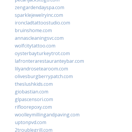
zengardendayspa.com
sparklejewelryinc.com
ironcladtattoostudio.com
bruinshome.com
annascleaningsvc.com
wolfcitytattoo.com
oysterbayturkeytrot.com
lafronterarestauranteybar.com
lilyandrosetearoom.com
olivesburgberrypatch.com
theslushkids.com
giobastian.com
glpascensori.com
rifloorepoxy.com
woolleymillingandpaving.com
uptonpvd.com
2troublegrill.com