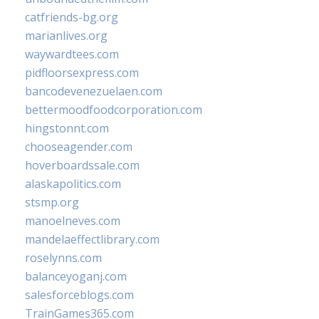
catfriends-bg.org
marianlives.org
waywardtees.com
pidfloorsexpress.com
bancodevenezuelaen.com
bettermoodfoodcorporation.com
hingstonnt.com
chooseagender.com
hoverboardssale.com
alaskapolitics.com
stsmp.org
manoelneves.com
mandelaeffectlibrary.com
roselynns.com
balanceyoganj.com
salesforceblogs.com
TrainGames365.com