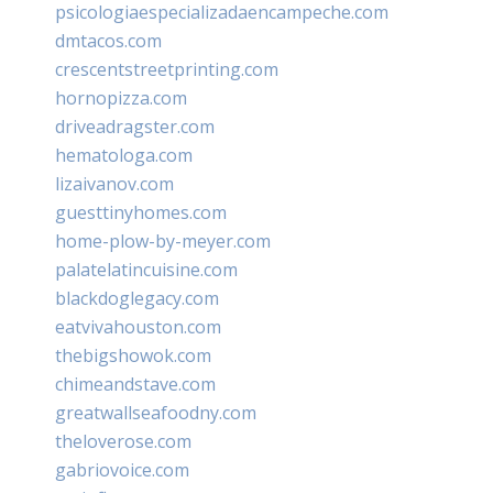
psicologiaespecializadaencampeche.com
dmtacos.com
crescentstreetprinting.com
hornopizza.com
driveadragster.com
hematologa.com
lizaivanov.com
guesttinyhomes.com
home-plow-by-meyer.com
palatelatincuisine.com
blackdoglegacy.com
eatvivahouston.com
thebigshowok.com
chimeandstave.com
greatwallseafoodny.com
theloverose.com
gabriovoice.com