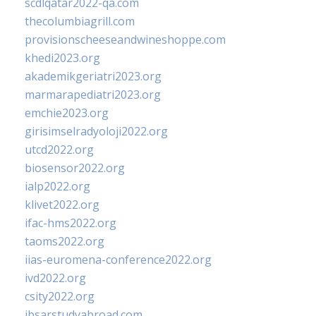
scdlqatar2022-qa.com
thecolumbiagrill.com
provisionscheeseandwineshoppe.com
khedi2023.org
akademikgeriatri2023.org
marmarapediatri2023.org
emchie2023.org
girisimselradyoloji2022.org
utcd2022.org
biosensor2022.org
ialp2022.org
klivet2022.org
ifac-hms2022.org
taoms2022.org
iias-euromena-conference2022.org
ivd2022.org
csity2022.org
ibsarstudyabroad.com