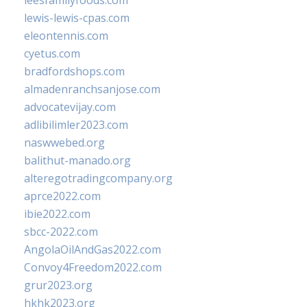
leesfamilyfoods.com
lewis-lewis-cpas.com
eleontennis.com
cyetus.com
bradfordshops.com
almadenranchsanjose.com
advocatevijay.com
adlibilimler2023.com
naswwebed.org
balithut-manado.org
alteregotradingcompany.org
aprce2022.com
ibie2022.com
sbcc-2022.com
AngolaOilAndGas2022.com
Convoy4Freedom2022.com
grur2023.org
hkhk2023.org