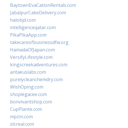
BaytownEvaCationRentals.com
JabalpurCakeDelivery.com
halobjd.com
intelligenceqatar.com
PikaPikaApp.com
takecareofbusinessdfw.org
HamadaOfJapan.com
VersifyLifestyle.com
kingscreekadventures.com
antaeuslabs.com
purelycleanchemdry.com
WishOping.com
shoplegacee.com
bonvivantshop.com
CupPlante.com
mpzin.com
stcreal.com