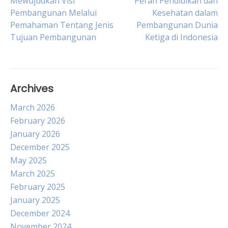
Post
Mewujudkan Visi
Peran Pendidikan dan
Pembangunan Melalui
Kesehatan dalam
Pemahaman Tentang Jenis
Pembangunan Dunia
navigation
Tujuan Pembangunan
Ketiga di Indonesia
Archives
March 2026
February 2026
January 2026
December 2025
May 2025
March 2025
February 2025
January 2025
December 2024
November 2024