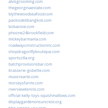
alvisgrooming.com
thegeorginaestate.com
blythewoodseafood.com
paolosdelibangkok.com
bobacove.com
phoone24brookfield.com
mickeybarmama.com
roadwayconstructioninc.com
shopdragonflyboutique.com
sportszilla.org
batchprovisionsbar.com
brasserie-gobette.com
musicrearte.com
morseysfarms.com
riverviewtennis.com
official-kelly-toys-squishmallows.com
displaygardenonsuncrest.org