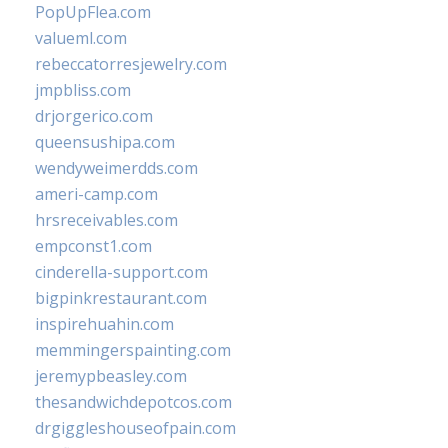
PopUpFlea.com
valueml.com
rebeccatorresjewelry.com
jmpbliss.com
drjorgerico.com
queensushipa.com
wendyweimerdds.com
ameri-camp.com
hrsreceivables.com
empconst1.com
cinderella-support.com
bigpinkrestaurant.com
inspirehuahin.com
memmingerspainting.com
jeremypbeasley.com
thesandwichdepotcos.com
drgiggleshouseofpain.com