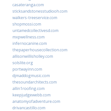
casateranga.com
sticksandstonesstudiooh.com
walkers-treeservice.com
shopmossi.com
untamedcollectivesd.com
mxpwellness.com
infernocanine.com
thepaperhousecollection.com
allisonwillisholley.com
solslite.org
portwayinn.com
djmaddogmusic.com
thesoundarchitects.com
allin1roofing.com
keepjudgewebb.com
anatomyofadventure.com
drivancastillo.com