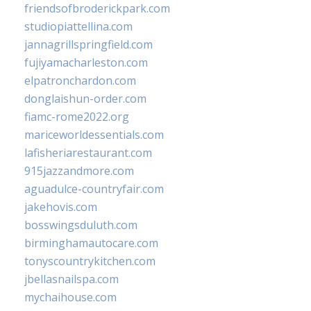
friendsofbroderickpark.com
studiopiattellina.com
jannagrillspringfield.com
fujiyamacharleston.com
elpatronchardon.com
donglaishun-order.com
fiamc-rome2022.org
mariceworldessentials.com
lafisheriarestaurant.com
915jazzandmore.com
aguadulce-countryfair.com
jakehovis.com
bosswingsduluth.com
birminghamautocare.com
tonyscountrykitchen.com
jbellasnailspa.com
mychaihouse.com