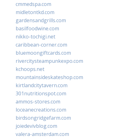
cmmedspa.com
midletontkd.com
gardensandgrills.com
basilfoodwine.com
nikko-tochigi.net
caribbean-corner.com
bluemoongiftcards.com
rivercitysteampunkexpo.com
kchoops.net
mountainsideskateshop.com
kirtlandcitytavern.com
301nutritionspot.com
ammos-stores.com
loceanecreations.com
birdsongridgefarm.com
joiedevivblog.com
valera-amsterdam.com