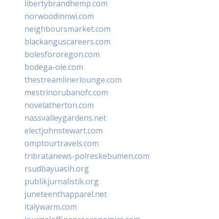
libertybrandhemp.com
norwoodinnwi.com
neighboursmarket.com
blackanguscareers.com
bolesfororegon.com
bodega-ole.com
thestreamlinerlounge.com
mestrinorubanofc.com
novelatherton.com
nassvalleygardens.net
electjohnstewart.com
omptourtravels.com
tribratanews-polreskebumen.com
rsudbayuasih.org
publikjurnalistik.org
juneteenthapparel.net
italywarm.com