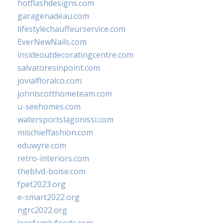
hotflashdesigns.com
garagenadeau.com
lifestylechauffeurservice.com
EverNewNails.com
insideoutdecoratingcentre.com
salvatoresinpoint.com
jovialfloralco.com
johnlscotthometeam.com
u-seehomes.com
watersportslagonissi.com
mischieffashion.com
eduwyre.com
retro-interiors.com
theblvd-boise.com
fpet2023.org
e-smart2022.org
ngrc2022.org