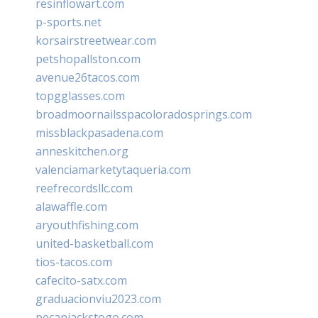
resinflowart.com
p-sports.net
korsairstreetwear.com
petshopallston.com
avenue26tacos.com
topgglasses.com
broadmoornailsspacoloradosprings.com
missblackpasadena.com
anneskitchen.org
valenciamarketytaqueria.com
reefrecordsllc.com
alawaffle.com
aryouthfishing.com
united-basketball.com
tios-tacos.com
cafecito-satx.com
graduacionviu2023.com
pecanjackstogo.com