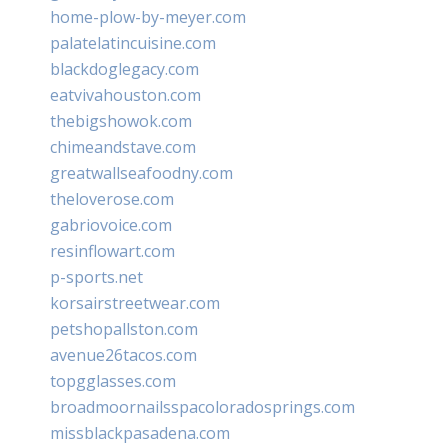
home-plow-by-meyer.com
palatelatincuisine.com
blackdoglegacy.com
eatvivahouston.com
thebigshowok.com
chimeandstave.com
greatwallseafoodny.com
theloverose.com
gabriovoice.com
resinflowart.com
p-sports.net
korsairstreetwear.com
petshopallston.com
avenue26tacos.com
topgglasses.com
broadmoornailsspacoloradosprings.com
missblackpasadena.com