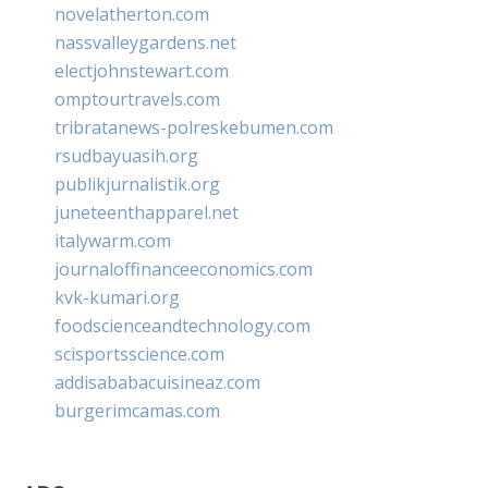
novelatherton.com
nassvalleygardens.net
electjohnstewart.com
omptourtravels.com
tribratanews-polreskebumen.com
rsudbayuasih.org
publikjurnalistik.org
juneteenthapparel.net
italywarm.com
journaloffinanceeconomics.com
kvk-kumari.org
foodscienceandtechnology.com
scisportsscience.com
addisababacuisineaz.com
burgerimcamas.com