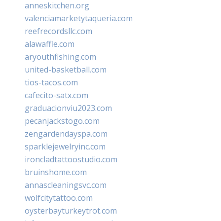
anneskitchen.org
valenciamarketytaqueria.com
reefrecordsllc.com
alawaffle.com
aryouthfishing.com
united-basketball.com
tios-tacos.com
cafecito-satx.com
graduacionviu2023.com
pecanjackstogo.com
zengardendayspa.com
sparklejewelryinc.com
ironcladtattoostudio.com
bruinshome.com
annascleaningsvc.com
wolfcitytattoo.com
oysterbayturkeytrot.com