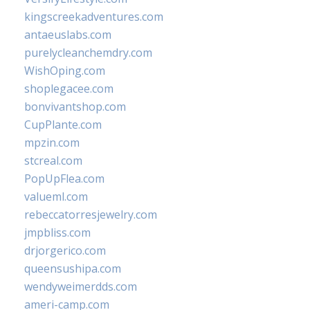
kingscreekadventures.com
antaeuslabs.com
purelycleanchemdry.com
WishOping.com
shoplegacee.com
bonvivantshop.com
CupPlante.com
mpzin.com
stcreal.com
PopUpFlea.com
valueml.com
rebeccatorresjewelry.com
jmpbliss.com
drjorgerico.com
queensushipa.com
wendyweimerdds.com
ameri-camp.com