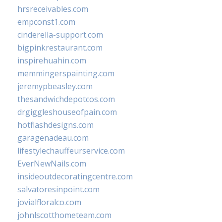
hrsreceivables.com
empconst1.com
cinderella-support.com
bigpinkrestaurant.com
inspirehuahin.com
memmingerspainting.com
jeremypbeasley.com
thesandwichdepotcos.com
drgiggleshouseofpain.com
hotflashdesigns.com
garagenadeau.com
lifestylechauffeurservice.com
EverNewNails.com
insideoutdecoratingcentre.com
salvatoresinpoint.com
jovialfloralco.com
johnlscotthometeam.com