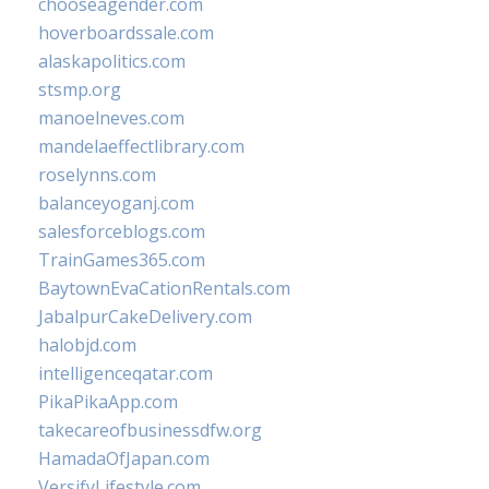
chooseagender.com
hoverboardssale.com
alaskapolitics.com
stsmp.org
manoelneves.com
mandelaeffectlibrary.com
roselynns.com
balanceyoganj.com
salesforceblogs.com
TrainGames365.com
BaytownEvaCationRentals.com
JabalpurCakeDelivery.com
halobjd.com
intelligenceqatar.com
PikaPikaApp.com
takecareofbusinessdfw.org
HamadaOfJapan.com
VersifyLifestyle.com