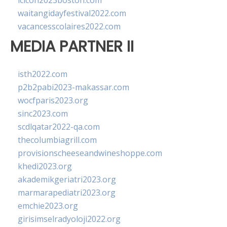
lcicon2023boston.com
waitangidayfestival2022.com
vacancesscolaires2022.com
MEDIA PARTNER II
isth2022.com
p2b2pabi2023-makassar.com
wocfparis2023.org
sinc2023.com
scdlqatar2022-qa.com
thecolumbiagrill.com
provisionscheeseandwineshoppe.com
khedi2023.org
akademikgeriatri2023.org
marmarapediatri2023.org
emchie2023.org
girisimselradyoloji2022.org