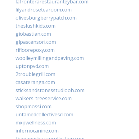
lafronterarestauranteybar.com
lilyandrosetearoom.com
olivesburgberrypatch.com
theslushkids.com
giobastian.com
glpascensori.com
rifloorepoxy.com
woolleymillingandpaving.com
uptonpvd.com
2troublegrill.com
casateranga.com
sticksandstonesstudiooh.com
walkers-treeservice.com
shopmossi.com
untamedcollectivesd.com
mxpwellness.com
infernocanine.com
thepaperhousecollection.com