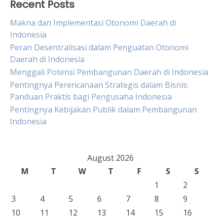
Recent Posts
Makna dan Implementasi Otonomi Daerah di
Indonesia
Peran Desentralisasi dalam Penguatan Otonomi
Daerah di Indonesia
Menggali Potensi Pembangunan Daerah di Indonesia
Pentingnya Perencanaan Strategis dalam Bisnis:
Panduan Praktis bagi Pengusaha Indonesia
Pentingnya Kebijakan Publik dalam Pembangunan
Indonesia
August 2026
M
T
W
T
F
S
S
1
2
3
4
5
6
7
8
9
10
11
12
13
14
15
16