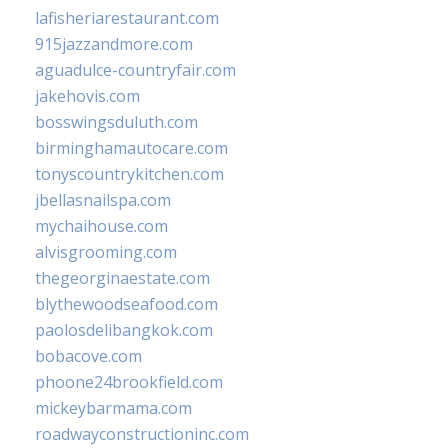
lafisheriarestaurant.com
915jazzandmore.com
aguadulce-countryfair.com
jakehovis.com
bosswingsduluth.com
birminghamautocare.com
tonyscountrykitchen.com
jbellasnailspa.com
mychaihouse.com
alvisgrooming.com
thegeorginaestate.com
blythewoodseafood.com
paolosdelibangkok.com
bobacove.com
phoone24brookfield.com
mickeybarmama.com
roadwayconstructioninc.com