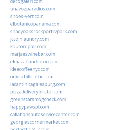
decogaleri.com
unavozparadios.com
shoes-vert.com
elbotanicopanama.com
shadyoaksrockportrvpark.com
jccoinlaundry.com
kautorepair.com
marjaeswinebar.com
elmazatlanclinton.com
ideacoffeenyc.com
odieschillicothe.com
lacantinitagalesburg.com
pizzadeliverybristol.com
greenstarsmogcheck.com
happypawspl.com
callahansautoservicecenter.com
georgiascornermarket.com
perfectfit24-7.com