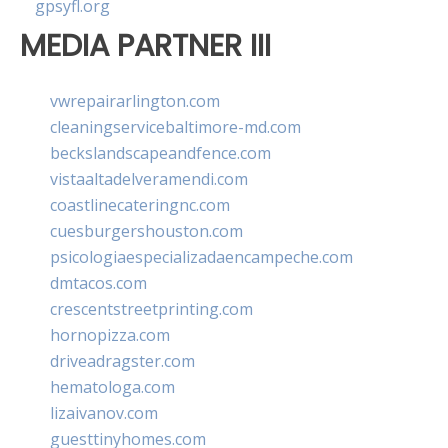
gpsyfl.org
MEDIA PARTNER III
vwrepairarlington.com
cleaningservicebaltimore-md.com
beckslandscapeandfence.com
vistaaltadelveramendi.com
coastlinecateringnc.com
cuesburgershouston.com
psicologiaespecializadaencampeche.com
dmtacos.com
crescentstreetprinting.com
hornopizza.com
driveadragster.com
hematologa.com
lizaivanov.com
guesttinyhomes.com