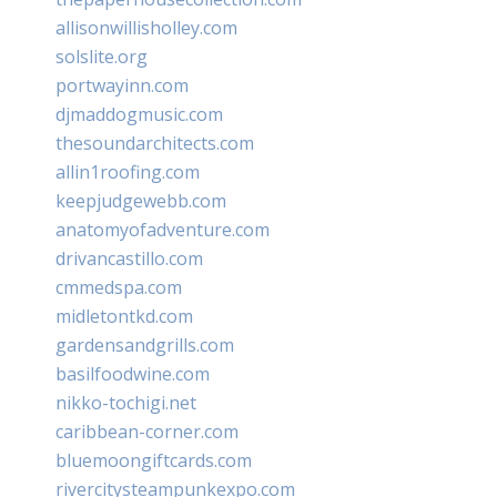
allisonwillisholley.com
solslite.org
portwayinn.com
djmaddogmusic.com
thesoundarchitects.com
allin1roofing.com
keepjudgewebb.com
anatomyofadventure.com
drivancastillo.com
cmmedspa.com
midletontkd.com
gardensandgrills.com
basilfoodwine.com
nikko-tochigi.net
caribbean-corner.com
bluemoongiftcards.com
rivercitysteampunkexpo.com