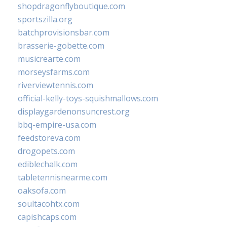
shopdragonflyboutique.com
sportszilla.org
batchprovisionsbar.com
brasserie-gobette.com
musicrearte.com
morseysfarms.com
riverviewtennis.com
official-kelly-toys-squishmallows.com
displaygardenonsuncrest.org
bbq-empire-usa.com
feedstoreva.com
drogopets.com
ediblechalk.com
tabletennisnearme.com
oaksofa.com
soultacohtx.com
capishcaps.com