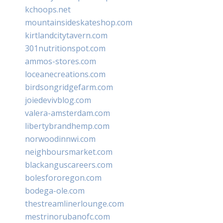
kchoops.net
mountainsideskateshop.com
kirtlandcitytavern.com
301nutritionspot.com
ammos-stores.com
loceanecreations.com
birdsongridgefarm.com
joiedevivblog.com
valera-amsterdam.com
libertybrandhemp.com
norwoodinnwi.com
neighboursmarket.com
blackanguscareers.com
bolesfororegon.com
bodega-ole.com
thestreamlinerlounge.com
mestrinorubanofc.com