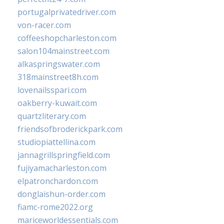
portugalprivatedriver.com
von-racer.com
coffeeshopcharleston.com
salon104mainstreet.com
alkaspringswater.com
318mainstreet8h.com
lovenailsspari.com
oakberry-kuwait.com
quartzliterary.com
friendsofbroderickpark.com
studiopiattellina.com
jannagrillspringfield.com
fujiyamacharleston.com
elpatronchardon.com
donglaishun-order.com
fiamc-rome2022.org
mariceworldessentials.com