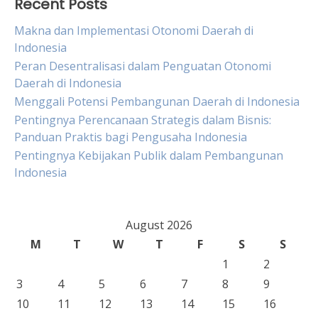
Recent Posts
Makna dan Implementasi Otonomi Daerah di
Indonesia
Peran Desentralisasi dalam Penguatan Otonomi
Daerah di Indonesia
Menggali Potensi Pembangunan Daerah di Indonesia
Pentingnya Perencanaan Strategis dalam Bisnis:
Panduan Praktis bagi Pengusaha Indonesia
Pentingnya Kebijakan Publik dalam Pembangunan
Indonesia
August 2026
M
T
W
T
F
S
S
1
2
3
4
5
6
7
8
9
10
11
12
13
14
15
16