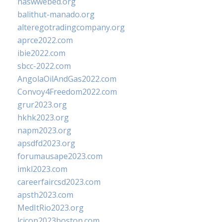
naswwebed.org
balithut-manado.org
alteregotradingcompany.org
aprce2022.com
ibie2022.com
sbcc-2022.com
AngolaOilAndGas2022.com
Convoy4Freedom2022.com
grur2023.org
hkhk2023.org
napm2023.org
apsdfd2023.org
forumausape2023.com
imkl2023.com
careerfaircsd2023.com
apsth2023.com
MedItRio2023.org
lcicon2023boston.com