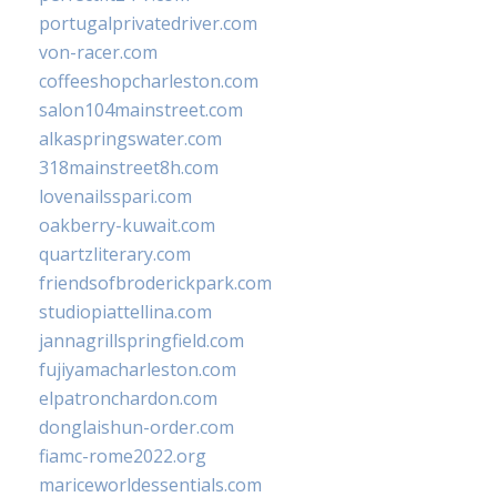
portugalprivatedriver.com
von-racer.com
coffeeshopcharleston.com
salon104mainstreet.com
alkaspringswater.com
318mainstreet8h.com
lovenailsspari.com
oakberry-kuwait.com
quartzliterary.com
friendsofbroderickpark.com
studiopiattellina.com
jannagrillspringfield.com
fujiyamacharleston.com
elpatronchardon.com
donglaishun-order.com
fiamc-rome2022.org
mariceworldessentials.com