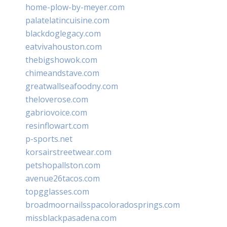
home-plow-by-meyer.com
palatelatincuisine.com
blackdoglegacy.com
eatvivahouston.com
thebigshowok.com
chimeandstave.com
greatwallseafoodny.com
theloverose.com
gabriovoice.com
resinflowart.com
p-sports.net
korsairstreetwear.com
petshopallston.com
avenue26tacos.com
topgglasses.com
broadmoornailsspacoloradosprings.com
missblackpasadena.com