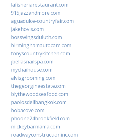
lafisheriarestaurant.com
915jazzandmore.com
aguadulce-countryfair.com
jakehovis.com
bosswingsduluth.com
birminghamautocare.com
tonyscountrykitchen.com
jbellasnailspa.com
mychaihouse.com
alvisgrooming.com
thegeorginaestate.com
blythewoodseafood.com
paolosdelibangkok.com
bobacove.com
phoone24brookfield.com
mickeybarmama.com
roadwayconstructioninc.com