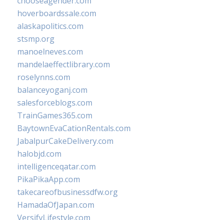
chooseagender.com
hoverboardssale.com
alaskapolitics.com
stsmp.org
manoelneves.com
mandelaeffectlibrary.com
roselynns.com
balanceyoganj.com
salesforceblogs.com
TrainGames365.com
BaytownEvaCationRentals.com
JabalpurCakeDelivery.com
halobjd.com
intelligenceqatar.com
PikaPikaApp.com
takecareofbusinessdfw.org
HamadaOfJapan.com
VersifyLifestyle.com