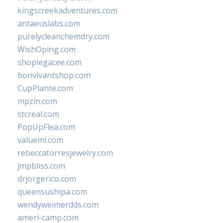
kingscreekadventures.com
antaeuslabs.com
purelycleanchemdry.com
WishOping.com
shoplegacee.com
bonvivantshop.com
CupPlante.com
mpzin.com
stcreal.com
PopUpFlea.com
valueml.com
rebeccatorresjewelry.com
jmpbliss.com
drjorgerico.com
queensushipa.com
wendyweimerdds.com
ameri-camp.com