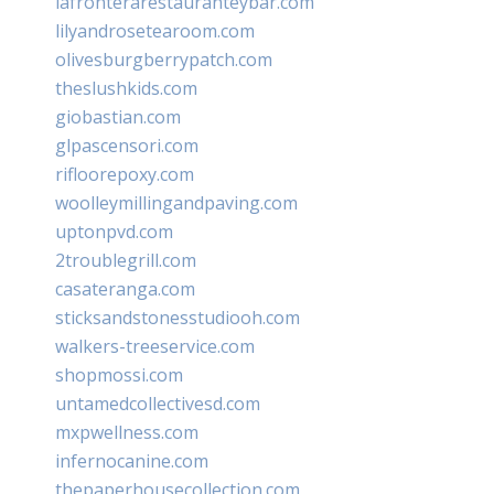
lafronterarestauranteybar.com
lilyandrosetearoom.com
olivesburgberrypatch.com
theslushkids.com
giobastian.com
glpascensori.com
rifloorepoxy.com
woolleymillingandpaving.com
uptonpvd.com
2troublegrill.com
casateranga.com
sticksandstonesstudiooh.com
walkers-treeservice.com
shopmossi.com
untamedcollectivesd.com
mxpwellness.com
infernocanine.com
thepaperhousecollection.com