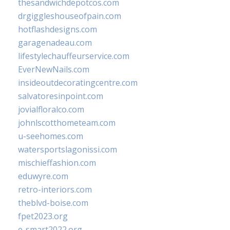
thesandwichdepotcos.com
drgiggleshouseofpain.com
hotflashdesigns.com
garagenadeau.com
lifestylechauffeurservice.com
EverNewNails.com
insideoutdecoratingcentre.com
salvatoresinpoint.com
jovialfloralco.com
johnlscotthometeam.com
u-seehomes.com
watersportslagonissi.com
mischieffashion.com
eduwyre.com
retro-interiors.com
theblvd-boise.com
fpet2023.org
e-smart2022.org