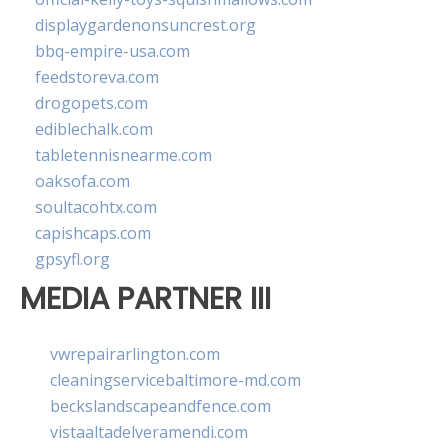
displaygardenonsuncrest.org
bbq-empire-usa.com
feedstoreva.com
drogopets.com
ediblechalk.com
tabletennisnearme.com
oaksofa.com
soultacohtx.com
capishcaps.com
gpsyfl.org
MEDIA PARTNER III
vwrepairarlington.com
cleaningservicebaltimore-md.com
beckslandscapeandfence.com
vistaaltadelveramendi.com