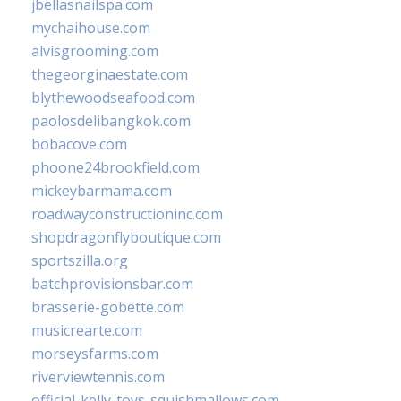
jbellasnailspa.com
mychaihouse.com
alvisgrooming.com
thegeorginaestate.com
blythewoodseafood.com
paolosdelibangkok.com
bobacove.com
phoone24brookfield.com
mickeybarmama.com
roadwayconstructioninc.com
shopdragonflyboutique.com
sportszilla.org
batchprovisionsbar.com
brasserie-gobette.com
musicrearte.com
morseysfarms.com
riverviewtennis.com
official-kelly-toys-squishmallows.com