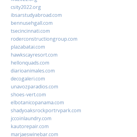
csity2022.org
ibsarstudyabroad.com
bennusehgall.com
tsecincinnati.com
roderconstructiongroup.com
plazabatai.com
hawkscayresort.com
hellonquads.com
diarioanimales.com
decogaleri.com
unavozparadios.com
shoes-vert.com
elbotanicopanama.com
shadyoaksrockportrvpark.com
jccoinlaundry.com
kautorepair.com
marjaeswinebar.com