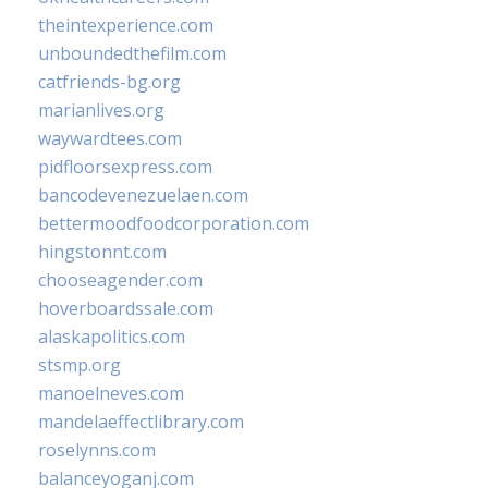
theintexperience.com
unboundedthefilm.com
catfriends-bg.org
marianlives.org
waywardtees.com
pidfloorsexpress.com
bancodevenezuelaen.com
bettermoodfoodcorporation.com
hingstonnt.com
chooseagender.com
hoverboardssale.com
alaskapolitics.com
stsmp.org
manoelneves.com
mandelaeffectlibrary.com
roselynns.com
balanceyoganj.com