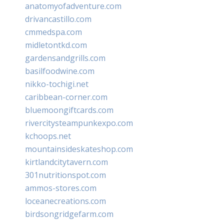
anatomyofadventure.com
drivancastillo.com
cmmedspa.com
midletontkd.com
gardensandgrills.com
basilfoodwine.com
nikko-tochigi.net
caribbean-corner.com
bluemoongiftcards.com
rivercitysteampunkexpo.com
kchoops.net
mountainsideskateshop.com
kirtlandcitytavern.com
301nutritionspot.com
ammos-stores.com
loceanecreations.com
birdsongridgefarm.com