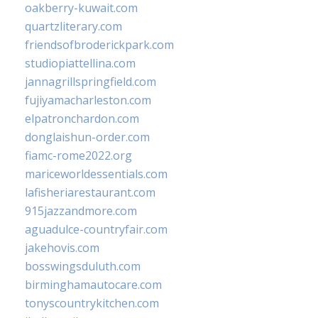
oakberry-kuwait.com
quartzliterary.com
friendsofbroderickpark.com
studiopiattellina.com
jannagrillspringfield.com
fujiyamacharleston.com
elpatronchardon.com
donglaishun-order.com
fiamc-rome2022.org
mariceworldessentials.com
lafisheriarestaurant.com
915jazzandmore.com
aguadulce-countryfair.com
jakehovis.com
bosswingsduluth.com
birminghamautocare.com
tonyscountrykitchen.com