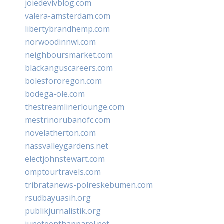
joiedevivblog.com
valera-amsterdam.com
libertybrandhemp.com
norwoodinnwi.com
neighboursmarket.com
blackanguscareers.com
bolesfororegon.com
bodega-ole.com
thestreamlinerlounge.com
mestrinorubanofc.com
novelatherton.com
nassvalleygardens.net
electjohnstewart.com
omptourtravels.com
tribratanews-polreskebumen.com
rsudbayuasih.org
publikjurnalistik.org
juneteenthapparel.net