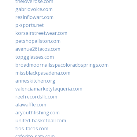
theloverose.com
gabriovoice.com
resinflowart.com
p-sports.net
korsairstreetwear.com
petshopallston.com
avenue26tacos.com
topgglasses.com
broadmoornailsspacoloradosprings.com
missblackpasadena.com
anneskitchen.org
valenciamarketytaqueria.com
reefrecordsllc.com
alawaffle.com
aryouthfishing.com
united-basketball.com
tios-tacos.com
cafecito-satx.com