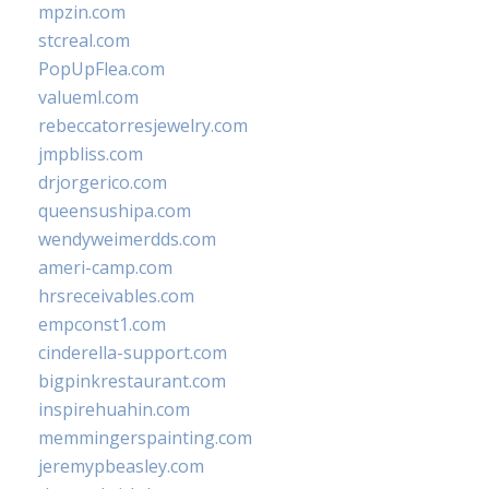
mpzin.com
stcreal.com
PopUpFlea.com
valueml.com
rebeccatorresjewelry.com
jmpbliss.com
drjorgerico.com
queensushipa.com
wendyweimerdds.com
ameri-camp.com
hrsreceivables.com
empconst1.com
cinderella-support.com
bigpinkrestaurant.com
inspirehuahin.com
memmingerspainting.com
jeremypbeasley.com