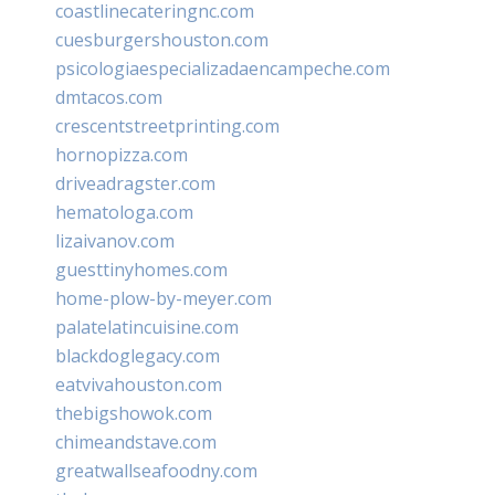
coastlinecateringnc.com
cuesburgershouston.com
psicologiaespecializadaencampeche.com
dmtacos.com
crescentstreetprinting.com
hornopizza.com
driveadragster.com
hematologa.com
lizaivanov.com
guesttinyhomes.com
home-plow-by-meyer.com
palatelatincuisine.com
blackdoglegacy.com
eatvivahouston.com
thebigshowok.com
chimeandstave.com
greatwallseafoodny.com