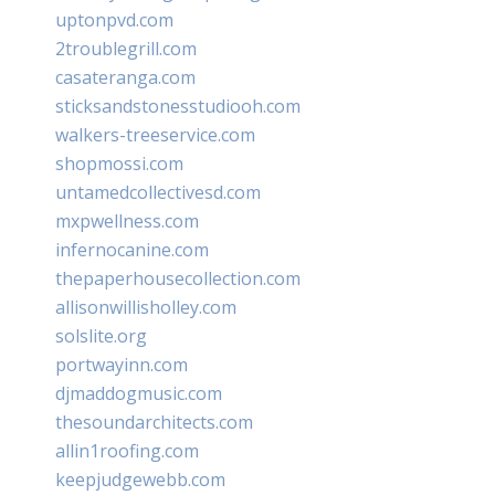
uptonpvd.com
2troublegrill.com
casateranga.com
sticksandstonesstudiooh.com
walkers-treeservice.com
shopmossi.com
untamedcollectivesd.com
mxpwellness.com
infernocanine.com
thepaperhousecollection.com
allisonwillisholley.com
solslite.org
portwayinn.com
djmaddogmusic.com
thesoundarchitects.com
allin1roofing.com
keepjudgewebb.com