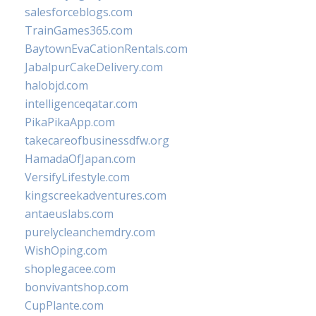
salesforceblogs.com
TrainGames365.com
BaytownEvaCationRentals.com
JabalpurCakeDelivery.com
halobjd.com
intelligenceqatar.com
PikaPikaApp.com
takecareofbusinessdfw.org
HamadaOfJapan.com
VersifyLifestyle.com
kingscreekadventures.com
antaeuslabs.com
purelycleanchemdry.com
WishOping.com
shoplegacee.com
bonvivantshop.com
CupPlante.com