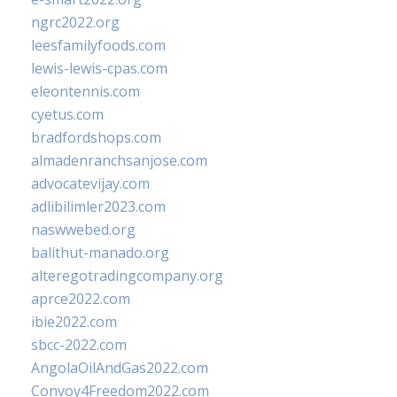
ngrc2022.org
leesfamilyfoods.com
lewis-lewis-cpas.com
eleontennis.com
cyetus.com
bradfordshops.com
almadenranchsanjose.com
advocatevijay.com
adlibilimler2023.com
naswwebed.org
balithut-manado.org
alteregotradingcompany.org
aprce2022.com
ibie2022.com
sbcc-2022.com
AngolaOilAndGas2022.com
Convoy4Freedom2022.com