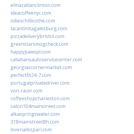
elmazatlanclinton.com
ideacoffeenyc.com
odieschillicothe.com
lacantinitagalesburg.com
pizzadeliverybristol.com
greenstarsmogcheck.com
happypawspl.com
callahansautoservicecenter.com
georgiascornermarket.com
perfectfit24-7.com
portugalprivatedriver.com
von-racer.com
coffeeshopcharleston.com
salon104mainstreet.com
alkaspringswater.com
318mainstreet8h.com
lovenailsspari.com