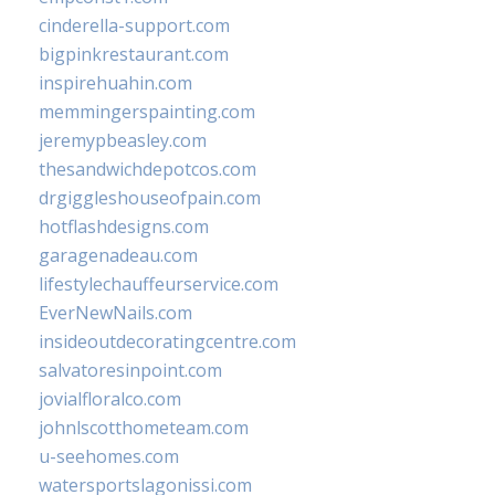
cinderella-support.com
bigpinkrestaurant.com
inspirehuahin.com
memmingerspainting.com
jeremypbeasley.com
thesandwichdepotcos.com
drgiggleshouseofpain.com
hotflashdesigns.com
garagenadeau.com
lifestylechauffeurservice.com
EverNewNails.com
insideoutdecoratingcentre.com
salvatoresinpoint.com
jovialfloralco.com
johnlscotthometeam.com
u-seehomes.com
watersportslagonissi.com