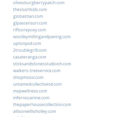
olivesburgberrypatch.com
theslushkids.com
giobastian.com
glpascensori.com
rifloorepoxy.com
woolleymillingandpaving.com
uptonpvd.com
2troublegrill.com
casateranga.com
sticksandstonesstudiooh.com
walkers-treeservice.com
shopmossi.com
untamedcollectivesd.com
mxpwellness.com
infernocanine.com
thepaperhousecollection.com
allisonwillisholley.com