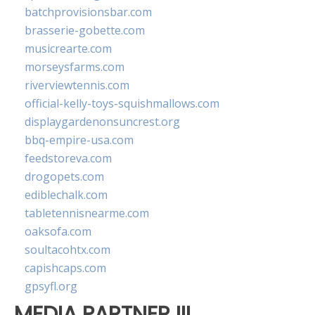
batchprovisionsbar.com
brasserie-gobette.com
musicrearte.com
morseysfarms.com
riverviewtennis.com
official-kelly-toys-squishmallows.com
displaygardenonsuncrest.org
bbq-empire-usa.com
feedstoreva.com
drogopets.com
ediblechalk.com
tabletennisnearme.com
oaksofa.com
soultacohtx.com
capishcaps.com
gpsyfl.org
MEDIA PARTNER III