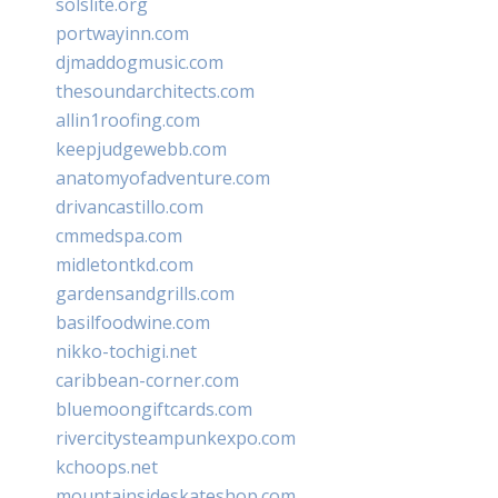
solslite.org
portwayinn.com
djmaddogmusic.com
thesoundarchitects.com
allin1roofing.com
keepjudgewebb.com
anatomyofadventure.com
drivancastillo.com
cmmedspa.com
midletontkd.com
gardensandgrills.com
basilfoodwine.com
nikko-tochigi.net
caribbean-corner.com
bluemoongiftcards.com
rivercitysteampunkexpo.com
kchoops.net
mountainsideskateshop.com