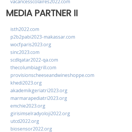
vacancesscolaires2022.com
MEDIA PARTNER II
isth2022.com
p2b2pabi2023-makassar.com
wocfparis2023.org
sinc2023.com
scdlqatar2022-qa.com
thecolumbiagrill.com
provisionscheeseandwineshoppe.com
khedi2023.org
akademikgeriatri2023.org
marmarapediatri2023.org
emchie2023.org
girisimselradyoloji2022.org
utcd2022.org
biosensor2022.org