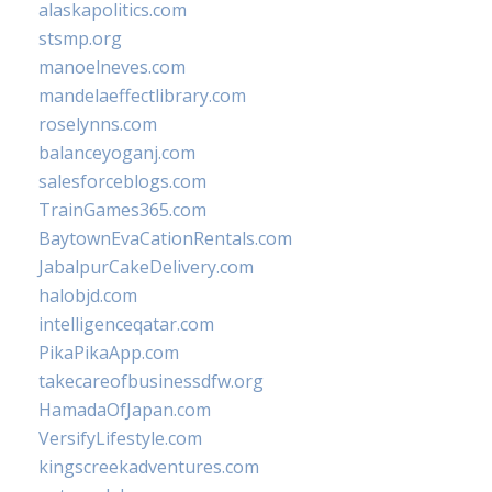
alaskapolitics.com
stsmp.org
manoelneves.com
mandelaeffectlibrary.com
roselynns.com
balanceyoganj.com
salesforceblogs.com
TrainGames365.com
BaytownEvaCationRentals.com
JabalpurCakeDelivery.com
halobjd.com
intelligenceqatar.com
PikaPikaApp.com
takecareofbusinessdfw.org
HamadaOfJapan.com
VersifyLifestyle.com
kingscreekadventures.com