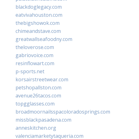
blackdoglegacy.com
eatvivahouston.com
thebigshowok.com
chimeandstave.com
greatwallseafoodny.com
theloverose.com
gabriovoice.com
resinflowart.com
p-sports.net
korsairstreetwear.com
petshopallston.com
avenue26tacos.com
topgglasses.com
broadmoornailsspacoloradosprings.com
missblackpasadena.com
anneskitchen.org
valenciamarketytaqueria.com