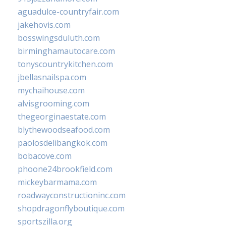
aguadulce-countryfair.com
jakehovis.com
bosswingsduluth.com
birminghamautocare.com
tonyscountrykitchen.com
jbellasnailspa.com
mychaihouse.com
alvisgrooming.com
thegeorginaestate.com
blythewoodseafood.com
paolosdelibangkok.com
bobacove.com
phoone24brookfield.com
mickeybarmama.com
roadwayconstructioninc.com
shopdragonflyboutique.com
sportszilla.org