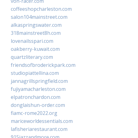
von-racer.com
coffeeshopcharleston.com
salon104mainstreet.com
alkaspringswater.com
318mainstreet8h.com
lovenailsspari.com
oakberry-kuwait.com
quartzliterary.com
friendsofbroderickpark.com
studiopiattellina.com
jannagrillspringfield.com
fujiyamacharleston.com
elpatronchardon.com
donglaishun-order.com
fiamc-rome2022.org
mariceworldessentials.com
lafisheriarestaurant.com
915jazzandmore.com