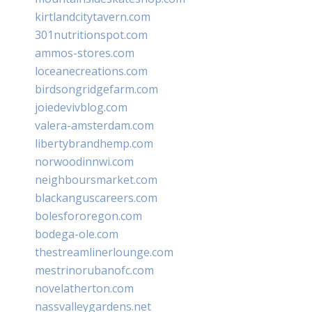
kirtlandcitytavern.com
301nutritionspot.com
ammos-stores.com
loceanecreations.com
birdsongridgefarm.com
joiedevivblog.com
valera-amsterdam.com
libertybrandhemp.com
norwoodinnwi.com
neighboursmarket.com
blackanguscareers.com
bolesfororegon.com
bodega-ole.com
thestreamlinerlounge.com
mestrinorubanofc.com
novelatherton.com
nassvalleygardens.net