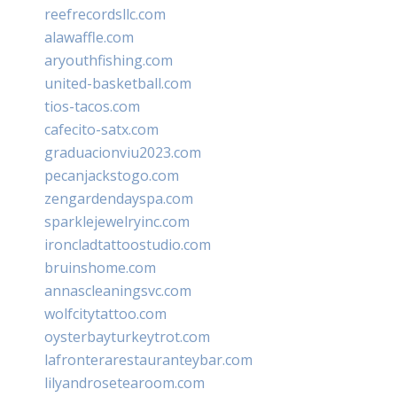
reefrecordsllc.com
alawaffle.com
aryouthfishing.com
united-basketball.com
tios-tacos.com
cafecito-satx.com
graduacionviu2023.com
pecanjackstogo.com
zengardendayspa.com
sparklejewelryinc.com
ironcladtattoostudio.com
bruinshome.com
annascleaningsvc.com
wolfcitytattoo.com
oysterbayturkeytrot.com
lafronterarestauranteybar.com
lilyandrosetearoom.com