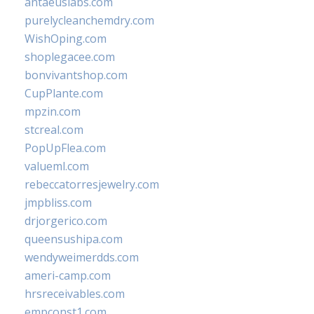
antaeuslabs.com
purelycleanchemdry.com
WishOping.com
shoplegacee.com
bonvivantshop.com
CupPlante.com
mpzin.com
stcreal.com
PopUpFlea.com
valueml.com
rebeccatorresjewelry.com
jmpbliss.com
drjorgerico.com
queensushipa.com
wendyweimerdds.com
ameri-camp.com
hrsreceivables.com
empconst1.com