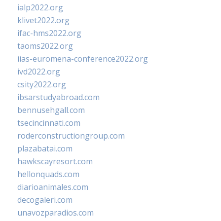
ialp2022.org
klivet2022.org
ifac-hms2022.org
taoms2022.org
iias-euromena-conference2022.org
ivd2022.org
csity2022.org
ibsarstudyabroad.com
bennusehgall.com
tsecincinnati.com
roderconstructiongroup.com
plazabatai.com
hawkscayresort.com
hellonquads.com
diarioanimales.com
decogaleri.com
unavozparadios.com