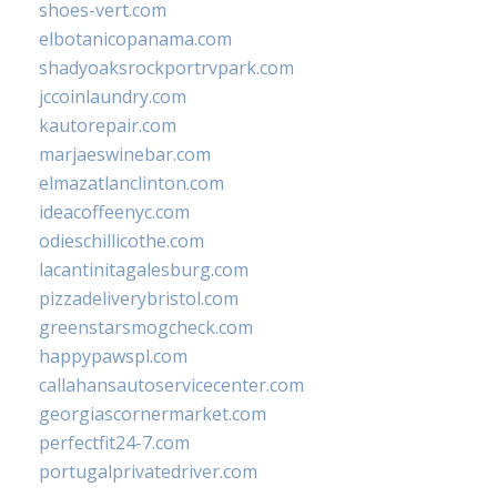
shoes-vert.com
elbotanicopanama.com
shadyoaksrockportrvpark.com
jccoinlaundry.com
kautorepair.com
marjaeswinebar.com
elmazatlanclinton.com
ideacoffeenyc.com
odieschillicothe.com
lacantinitagalesburg.com
pizzadeliverybristol.com
greenstarsmogcheck.com
happypawspl.com
callahansautoservicecenter.com
georgiascornermarket.com
perfectfit24-7.com
portugalprivatedriver.com