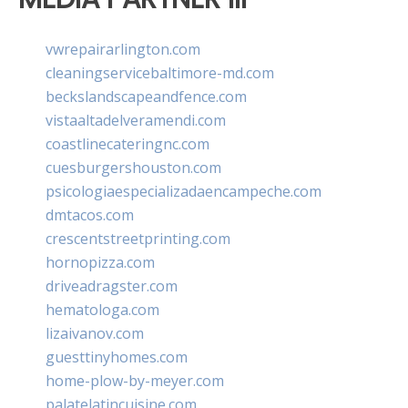
vwrepairarlington.com
cleaningservicebaltimore-md.com
beckslandscapeandfence.com
vistaaltadelveramendi.com
coastlinecateringnc.com
cuesburgershouston.com
psicologiaespecializadaencampeche.com
dmtacos.com
crescentstreetprinting.com
hornopizza.com
driveadragster.com
hematologa.com
lizaivanov.com
guesttinyhomes.com
home-plow-by-meyer.com
palatelatincuisine.com