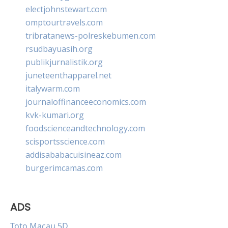
electjohnstewart.com
omptourtravels.com
tribratanews-polreskebumen.com
rsudbayuasih.org
publikjurnalistik.org
juneteenthapparel.net
italywarm.com
journaloffinanceeconomics.com
kvk-kumari.org
foodscienceandtechnology.com
scisportsscience.com
addisababacuisineaz.com
burgerimcamas.com
ADS
Toto Macau 5D