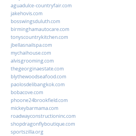
aguadulce-countryfair.com
jakehovis.com
bosswingsduluth.com
birminghamautocare.com
tonyscountrykitchen.com
jbellasnailspa.com
mychaihouse.com
alvisgrooming.com
thegeorginaestate.com
blythewoodseafood.com
paolosdelibangkok.com
bobacove.com
phoone24brookfield.com
mickeybarmama.com
roadwayconstructioninc.com
shopdragonflyboutique.com
sportszilla.org