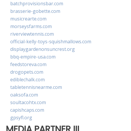
batchprovisionsbar.com
brasserie-gobette.com
musicrearte.com
morseysfarms.com
riverviewtennis.com
official-kelly-toys-squishmallows.com
displaygardenonsuncrest.org
bbq-empire-usa.com
feedstoreva.com
drogopets.com
ediblechalk.com
tabletennisnearme.com
oaksofa.com
soultacohtx.com
capishcaps.com
gpsyfl.org
MEDIA PARTNER III