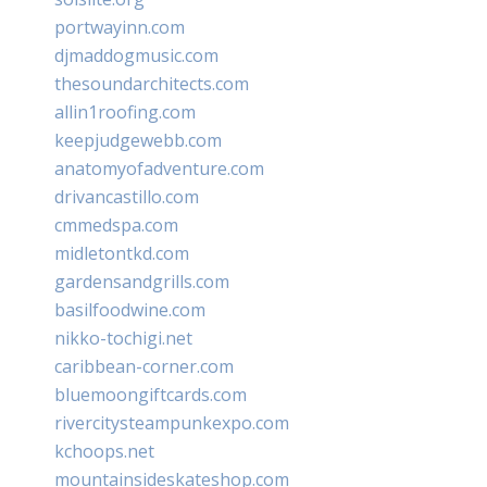
portwayinn.com
djmaddogmusic.com
thesoundarchitects.com
allin1roofing.com
keepjudgewebb.com
anatomyofadventure.com
drivancastillo.com
cmmedspa.com
midletontkd.com
gardensandgrills.com
basilfoodwine.com
nikko-tochigi.net
caribbean-corner.com
bluemoongiftcards.com
rivercitysteampunkexpo.com
kchoops.net
mountainsideskateshop.com