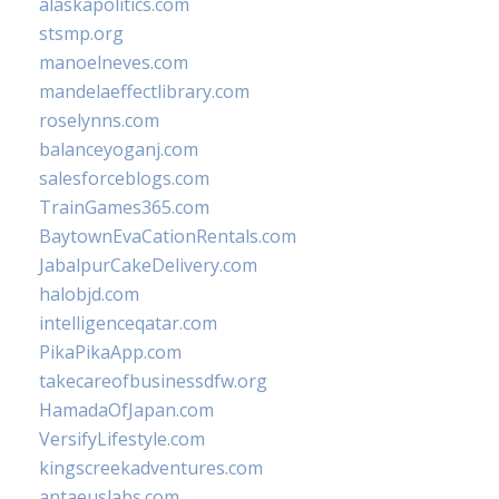
alaskapolitics.com
stsmp.org
manoelneves.com
mandelaeffectlibrary.com
roselynns.com
balanceyoganj.com
salesforceblogs.com
TrainGames365.com
BaytownEvaCationRentals.com
JabalpurCakeDelivery.com
halobjd.com
intelligenceqatar.com
PikaPikaApp.com
takecareofbusinessdfw.org
HamadaOfJapan.com
VersifyLifestyle.com
kingscreekadventures.com
antaeuslabs.com