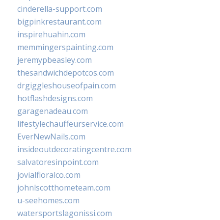
cinderella-support.com
bigpinkrestaurant.com
inspirehuahin.com
memmingerspainting.com
jeremypbeasley.com
thesandwichdepotcos.com
drgiggleshouseofpain.com
hotflashdesigns.com
garagenadeau.com
lifestylechauffeurservice.com
EverNewNails.com
insideoutdecoratingcentre.com
salvatoresinpoint.com
jovialfloralco.com
johnlscotthometeam.com
u-seehomes.com
watersportslagonissi.com