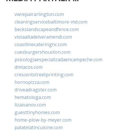
vwrepairarlington.com
cleaningservicebaltimore-md.com
beckslandscapeandfence.com
vistaaltadelveramendi.com
coastlinecateringnc.com
cuesburgershouston.com
psicologiaespecializadaencampeche.com
dmtacos.com
crescentstreetprinting.com
hornopizza.com
driveadragster.com
hematologa.com
lizaivanov.com
guesttinyhomes.com
home-plow-by-meyer.com
palatelatincuisine.com