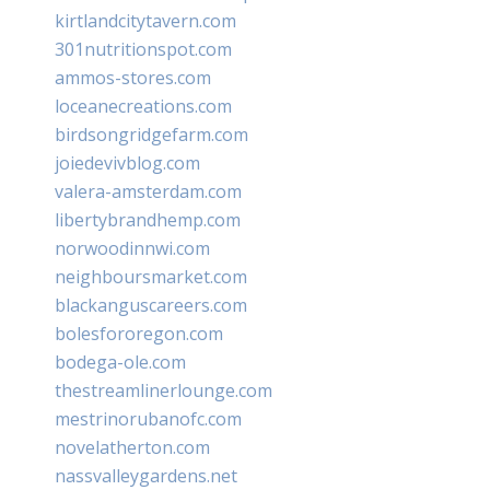
kirtlandcitytavern.com
301nutritionspot.com
ammos-stores.com
loceanecreations.com
birdsongridgefarm.com
joiedevivblog.com
valera-amsterdam.com
libertybrandhemp.com
norwoodinnwi.com
neighboursmarket.com
blackanguscareers.com
bolesfororegon.com
bodega-ole.com
thestreamlinerlounge.com
mestrinorubanofc.com
novelatherton.com
nassvalleygardens.net