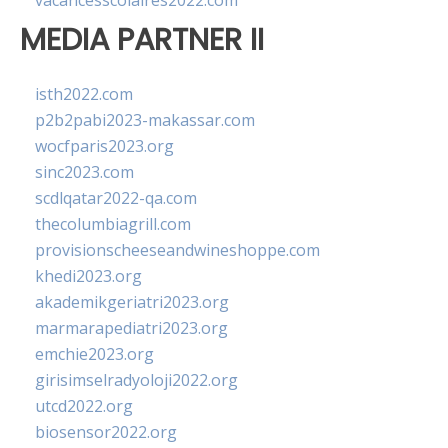
vacancesscolaires2022.com
MEDIA PARTNER II
isth2022.com
p2b2pabi2023-makassar.com
wocfparis2023.org
sinc2023.com
scdlqatar2022-qa.com
thecolumbiagrill.com
provisionscheeseandwineshoppe.com
khedi2023.org
akademikgeriatri2023.org
marmarapediatri2023.org
emchie2023.org
girisimselradyoloji2022.org
utcd2022.org
biosensor2022.org