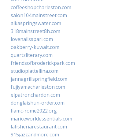
coffeeshopcharleston.com
salon104mainstreet.com
alkaspringswater.com
318mainstreet8h.com
lovenailsspari.com
oakberry-kuwait.com
quartzliterary.com
friendsofbroderickpark.com
studiopiattellina.com
jannagrillspringfield.com
fujiyamacharleston.com
elpatronchardon.com
donglaishun-order.com
fiamc-rome2022.org
mariceworldessentials.com
lafisheriarestaurant.com
915jazzandmore.com