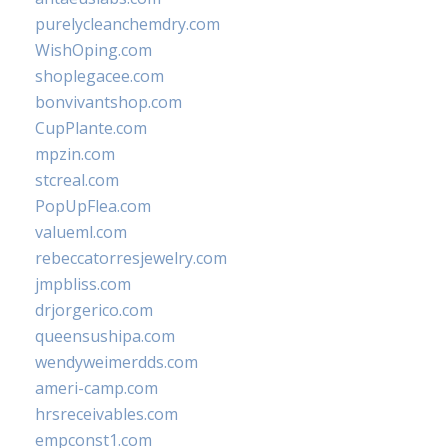
purelycleanchemdry.com
WishOping.com
shoplegacee.com
bonvivantshop.com
CupPlante.com
mpzin.com
stcreal.com
PopUpFlea.com
valueml.com
rebeccatorresjewelry.com
jmpbliss.com
drjorgerico.com
queensushipa.com
wendyweimerdds.com
ameri-camp.com
hrsreceivables.com
empconst1.com