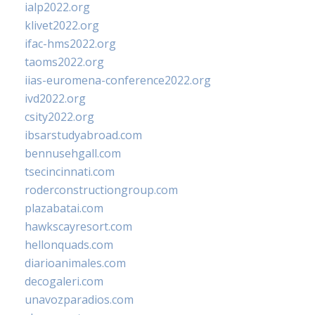
ialp2022.org
klivet2022.org
ifac-hms2022.org
taoms2022.org
iias-euromena-conference2022.org
ivd2022.org
csity2022.org
ibsarstudyabroad.com
bennusehgall.com
tsecincinnati.com
roderconstructiongroup.com
plazabatai.com
hawkscayresort.com
hellonquads.com
diarioanimales.com
decogaleri.com
unavozparadios.com