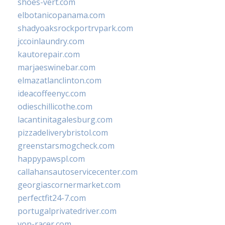
shoes-vert.com
elbotanicopanama.com
shadyoaksrockportrvpark.com
jccoinlaundry.com
kautorepair.com
marjaeswinebar.com
elmazatlanclinton.com
ideacoffeenyc.com
odieschillicothe.com
lacantinitagalesburg.com
pizzadeliverybristol.com
greenstarsmogcheck.com
happypawspl.com
callahansautoservicecenter.com
georgiascornermarket.com
perfectfit24-7.com
portugalprivatedriver.com
von-racer.com