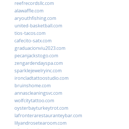
reefrecordsllc.com
alawaffle.com
aryouthfishing.com
united-basketball.com
tios-tacos.com
cafecito-satx.com
graduacionviu2023.com
pecanjackstogo.com
zengardendayspa.com
sparklejewelryinc.com
ironcladtattoostudio.com
bruinshome.com
annascleaningsvc.com
wolfcitytattoo.com
oysterbayturkeytrot.com
lafronterarestauranteybar.com
lilyandrosetearoom.com