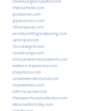
olivesburgberrypatch.com
theslushkids.com
giobastian.com
glpascensori.com
rifloorepoxy.com
woolleymillingandpaving.com
uptonpvd.com
2troublegrill.com
casateranga.com
sticksandstonesstudiooh.com
walkers-treeservice.com
shopmossi.com
untamedcollectivesd.com
mxpwellness.com
infernocanine.com
thepaperhousecollection.com
allisonwillisholley.com
solslite.org