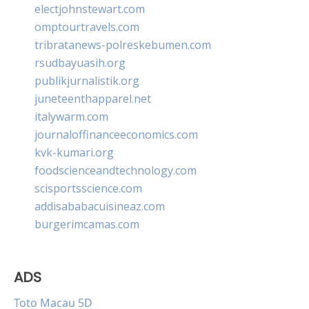
electjohnstewart.com
omptourtravels.com
tribratanews-polreskebumen.com
rsudbayuasih.org
publikjurnalistik.org
juneteenthapparel.net
italywarm.com
journaloffinanceeconomics.com
kvk-kumari.org
foodscienceandtechnology.com
scisportsscience.com
addisababacuisineaz.com
burgerimcamas.com
ADS
Toto Macau 5D