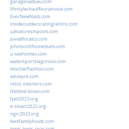
garagenadeau.com
lifestylechauffeurservice.com
EverNewNails.com
insideoutdecoratingcentre.com
salvatoresinpoint.com
jovialfloralco.com
johnlscotthometeam.com
u-seehomes.com
watersportslagonissi.com
mischieffashion.com
eduwyre.com
retro-interiors.com
theblvd-boise.com
fpet2023.org
e-smart2022.org
ngrc2022.org
leesfamilyfoods.com
lewis-lewis-cpas.com