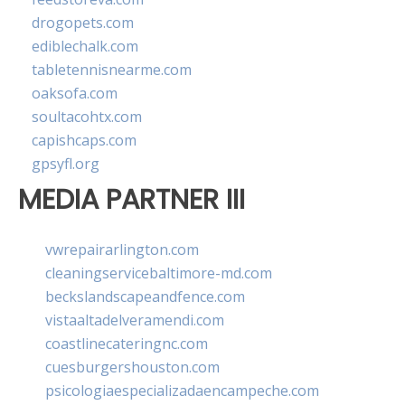
drogopets.com
ediblechalk.com
tabletennisnearme.com
oaksofa.com
soultacohtx.com
capishcaps.com
gpsyfl.org
MEDIA PARTNER III
vwrepairarlington.com
cleaningservicebaltimore-md.com
beckslandscapeandfence.com
vistaaltadelveramendi.com
coastlinecateringnc.com
cuesburgershouston.com
psicologiaespecializadaencampeche.com