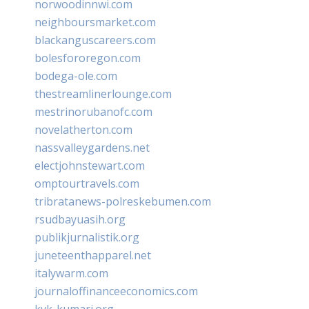
norwoodinnwi.com
neighboursmarket.com
blackanguscareers.com
bolesfororegon.com
bodega-ole.com
thestreamlinerlounge.com
mestrinorubanofc.com
novelatherton.com
nassvalleygardens.net
electjohnstewart.com
omptourtravels.com
tribratanews-polreskebumen.com
rsudbayuasih.org
publikjurnalistik.org
juneteenthapparel.net
italywarm.com
journaloffinanceeconomics.com
kvk-kumari.org