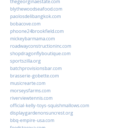
thegeorginaestate.com
blythewoodseafood.com
paolosdelibangkok.com
bobacove.com
phoone24brookfield.com
mickeybarmama.com
roadwayconstructioninc.com
shopdragonflyboutique.com
sportszilla.org
batchprovisionsbar.com
brasserie-gobette.com
musicrearte.com
morseysfarms.com
riverviewtennis.com
official-kelly-toys-squishmallows.com
displaygardenonsuncrest.org
bbq-empire-usa.com
feedstoreva.com