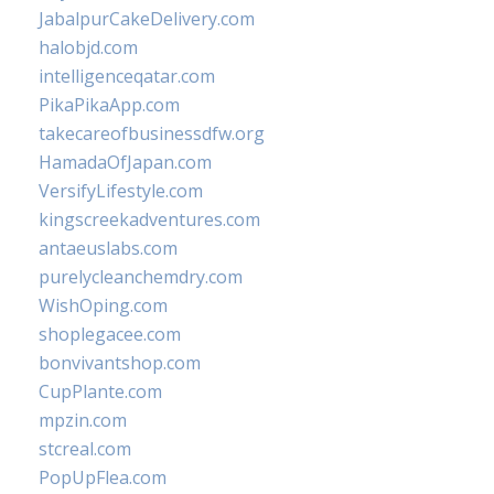
JabalpurCakeDelivery.com
halobjd.com
intelligenceqatar.com
PikaPikaApp.com
takecareofbusinessdfw.org
HamadaOfJapan.com
VersifyLifestyle.com
kingscreekadventures.com
antaeuslabs.com
purelycleanchemdry.com
WishOping.com
shoplegacee.com
bonvivantshop.com
CupPlante.com
mpzin.com
stcreal.com
PopUpFlea.com