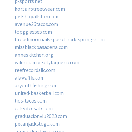
p-sports.net
korsairstreetwear.com
petshopallston.com
avenue26tacos.com
topgglasses.com
broadmoornailsspacoloradosprings.com
missblackpasadena.com
anneskitchen.org
valenciamarketytaqueria.com
reefrecordsllc.com
alawaffle.com
aryouthfishing.com
united-basketball.com
tios-tacos.com
cafecito-satx.com
graduacionviu2023.com
pecanjackstogo.com
zengardendayspa.com