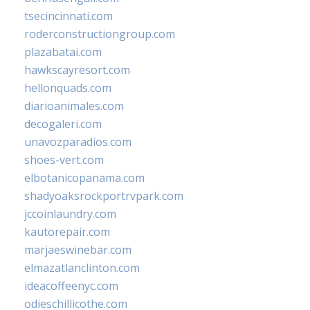
tsecincinnati.com
roderconstructiongroup.com
plazabatai.com
hawkscayresort.com
hellonquads.com
diarioanimales.com
decogaleri.com
unavozparadios.com
shoes-vert.com
elbotanicopanama.com
shadyoaksrockportrvpark.com
jccoinlaundry.com
kautorepair.com
marjaeswinebar.com
elmazatlanclinton.com
ideacoffeenyc.com
odieschillicothe.com