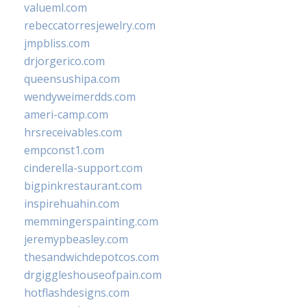
valueml.com
rebeccatorresjewelry.com
jmpbliss.com
drjorgerico.com
queensushipa.com
wendyweimerdds.com
ameri-camp.com
hrsreceivables.com
empconst1.com
cinderella-support.com
bigpinkrestaurant.com
inspirehuahin.com
memmingerspainting.com
jeremypbeasley.com
thesandwichdepotcos.com
drgiggleshouseofpain.com
hotflashdesigns.com