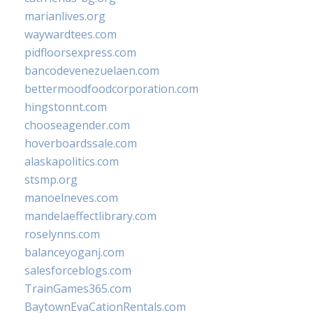
marianlives.org
waywardtees.com
pidfloorsexpress.com
bancodevenezuelaen.com
bettermoodfoodcorporation.com
hingstonnt.com
chooseagender.com
hoverboardssale.com
alaskapolitics.com
stsmp.org
manoelneves.com
mandelaeffectlibrary.com
roselynns.com
balanceyoganj.com
salesforceblogs.com
TrainGames365.com
BaytownEvaCationRentals.com