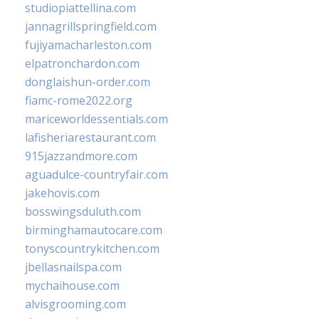
studiopiattellina.com
jannagrillspringfield.com
fujiyamacharleston.com
elpatronchardon.com
donglaishun-order.com
fiamc-rome2022.org
mariceworldessentials.com
lafisheriarestaurant.com
915jazzandmore.com
aguadulce-countryfair.com
jakehovis.com
bosswingsduluth.com
birminghamautocare.com
tonyscountrykitchen.com
jbellasnailspa.com
mychaihouse.com
alvisgrooming.com