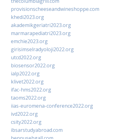
thecolumbiagrill.com
provisionscheeseandwineshoppe.com
khedi2023.org
akademikgeriatri2023.org
marmarapediatri2023.org
emchie2023.org
girisimselradyoloji2022.org
utcd2022.org
biosensor2022.org
ialp2022.org
klivet2022.org
ifac-hms2022.org
taoms2022.org
iias-euromena-conference2022.org
ivd2022.org
csity2022.org
ibsarstudyabroad.com
bennusehgall.com