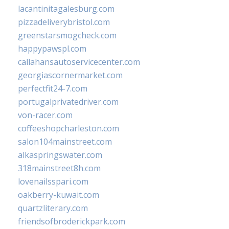
lacantinitagalesburg.com
pizzadeliverybristol.com
greenstarsmogcheck.com
happypawspl.com
callahansautoservicecenter.com
georgiascornermarket.com
perfectfit24-7.com
portugalprivatedriver.com
von-racer.com
coffeeshopcharleston.com
salon104mainstreet.com
alkaspringswater.com
318mainstreet8h.com
lovenailsspari.com
oakberry-kuwait.com
quartzliterary.com
friendsofbroderickpark.com