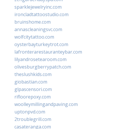
sparklejewelryinc.com
ironcladtattoostudio.com
bruinshome.com
annascleaningsvc.com
wolfcitytattoo.com
oysterbayturkeytrot.com
lafronterarestauranteybar.com
lilyandrosetearoom.com
olivesburgberrypatch.com
theslushkids.com
giobastian.com
glpascensori.com
rifloorepoxy.com
woolleymillingandpaving.com
uptonpvd.com
2troublegrill.com
casateranga.com