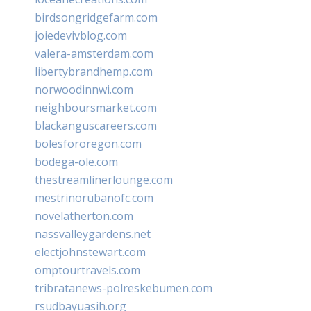
birdsongridgefarm.com
joiedevivblog.com
valera-amsterdam.com
libertybrandhemp.com
norwoodinnwi.com
neighboursmarket.com
blackanguscareers.com
bolesfororegon.com
bodega-ole.com
thestreamlinerlounge.com
mestrinorubanofc.com
novelatherton.com
nassvalleygardens.net
electjohnstewart.com
omptourtravels.com
tribratanews-polreskebumen.com
rsudbayuasih.org