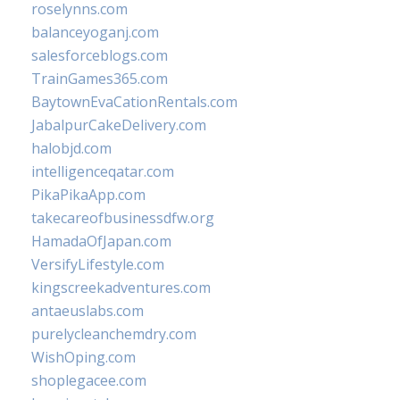
roselynns.com
balanceyoganj.com
salesforceblogs.com
TrainGames365.com
BaytownEvaCationRentals.com
JabalpurCakeDelivery.com
halobjd.com
intelligenceqatar.com
PikaPikaApp.com
takecareofbusinessdfw.org
HamadaOfJapan.com
VersifyLifestyle.com
kingscreekadventures.com
antaeuslabs.com
purelycleanchemdry.com
WishOping.com
shoplegacee.com