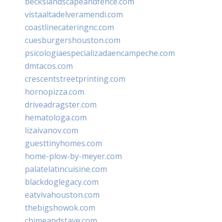
beckslandscapeandfence.com
vistaaltadelveramendi.com
coastlinecateringnc.com
cuesburgershouston.com
psicologiaespecializadaencampeche.com
dmtacos.com
crescentstreetprinting.com
hornopizza.com
driveadragster.com
hematologa.com
lizaivanov.com
guesttinyhomes.com
home-plow-by-meyer.com
palatelatincuisine.com
blackdoglegacy.com
eatvivahouston.com
thebigshowok.com
chimeandstave.com