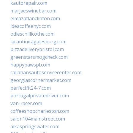
kautorepair.com
marjaeswinebar.com
elmazatlanclinton.com
ideacoffeenyc.com
odieschillicothe.com
lacantinitagalesburg.com
pizzadeliverybristol.com
greenstarsmogcheck.com
happypawspl.com
callahansautoservicecenter.com
georgiascornermarket.com
perfectfit24-7.com
portugalprivatedriver.com
von-racer.com
coffeeshopcharleston.com
salon104mainstreet.com
alkaspringswater.com