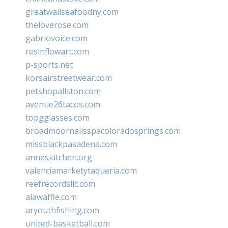
greatwallseafoodny.com
theloverose.com
gabriovoice.com
resinflowart.com
p-sports.net
korsairstreetwear.com
petshopallston.com
avenue26tacos.com
topgglasses.com
broadmoornailsspacoloradosprings.com
missblackpasadena.com
anneskitchen.org
valenciamarketytaqueria.com
reefrecordsllc.com
alawaffle.com
aryouthfishing.com
united-basketball.com