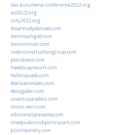
iias-euromena-conference2022.org
ivd2022.org
csity2022.org
ibsarstudyabroad.com
bennusehgall.com
tsecincinnati.com
roderconstructiongroup.com
plazabatai.com
hawkscayresort.com
hellonquads.com
diarioanimales.com
decogaleri.com
unavozparadios.com
shoes-vert.com
elbotanicopanama.com
shadyoaksrockportrvpark.com
jccoinlaundry.com