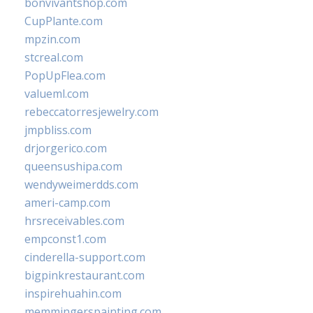
bonvivantshop.com
CupPlante.com
mpzin.com
stcreal.com
PopUpFlea.com
valueml.com
rebeccatorresjewelry.com
jmpbliss.com
drjorgerico.com
queensushipa.com
wendyweimerdds.com
ameri-camp.com
hrsreceivables.com
empconst1.com
cinderella-support.com
bigpinkrestaurant.com
inspirehuahin.com
memmingerspainting.com