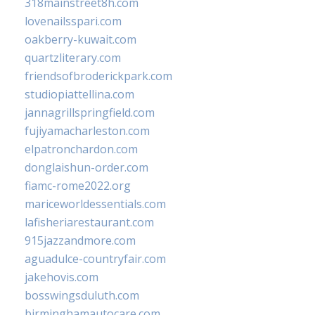
318mainstreet8h.com
lovenailsspari.com
oakberry-kuwait.com
quartzliterary.com
friendsofbroderickpark.com
studiopiattellina.com
jannagrillspringfield.com
fujiyamacharleston.com
elpatronchardon.com
donglaishun-order.com
fiamc-rome2022.org
mariceworldessentials.com
lafisheriarestaurant.com
915jazzandmore.com
aguadulce-countryfair.com
jakehovis.com
bosswingsduluth.com
birminghamautocare.com