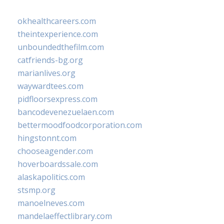
okhealthcareers.com
theintexperience.com
unboundedthefilm.com
catfriends-bg.org
marianlives.org
waywardtees.com
pidfloorsexpress.com
bancodevenezuelaen.com
bettermoodfoodcorporation.com
hingstonnt.com
chooseagender.com
hoverboardssale.com
alaskapolitics.com
stsmp.org
manoelneves.com
mandelaeffectlibrary.com