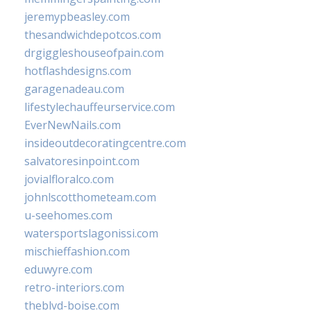
jeremypbeasley.com
thesandwichdepotcos.com
drgiggleshouseofpain.com
hotflashdesigns.com
garagenadeau.com
lifestylechauffeurservice.com
EverNewNails.com
insideoutdecoratingcentre.com
salvatoresinpoint.com
jovialfloralco.com
johnlscotthometeam.com
u-seehomes.com
watersportslagonissi.com
mischieffashion.com
eduwyre.com
retro-interiors.com
theblvd-boise.com