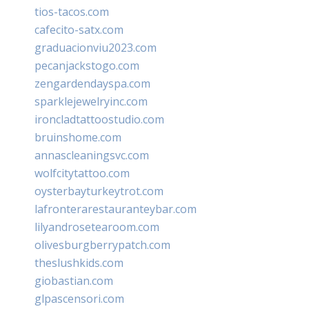
tios-tacos.com
cafecito-satx.com
graduacionviu2023.com
pecanjackstogo.com
zengardendayspa.com
sparklejewelryinc.com
ironcladtattoostudio.com
bruinshome.com
annascleaningsvc.com
wolfcitytattoo.com
oysterbayturkeytrot.com
lafronterarestauranteybar.com
lilyandrosetearoom.com
olivesburgberrypatch.com
theslushkids.com
giobastian.com
glpascensori.com