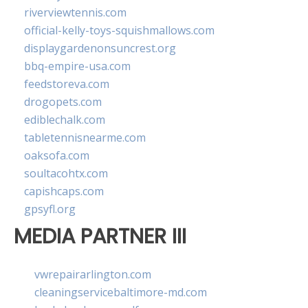
riverviewtennis.com
official-kelly-toys-squishmallows.com
displaygardenonsuncrest.org
bbq-empire-usa.com
feedstoreva.com
drogopets.com
ediblechalk.com
tabletennisnearme.com
oaksofa.com
soultacohtx.com
capishcaps.com
gpsyfl.org
MEDIA PARTNER III
vwrepairarlington.com
cleaningservicebaltimore-md.com