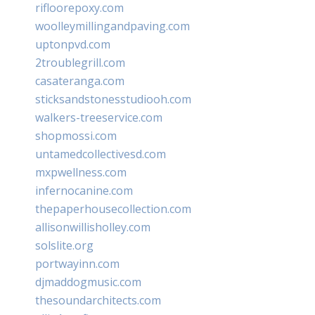
rifloorepoxy.com
woolleymillingandpaving.com
uptonpvd.com
2troublegrill.com
casateranga.com
sticksandstonesstudiooh.com
walkers-treeservice.com
shopmossi.com
untamedcollectivesd.com
mxpwellness.com
infernocanine.com
thepaperhousecollection.com
allisonwillisholley.com
solslite.org
portwayinn.com
djmaddogmusic.com
thesoundarchitects.com