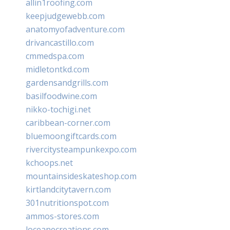
allin1roofing.com
keepjudgewebb.com
anatomyofadventure.com
drivancastillo.com
cmmedspa.com
midletontkd.com
gardensandgrills.com
basilfoodwine.com
nikko-tochigi.net
caribbean-corner.com
bluemoongiftcards.com
rivercitysteampunkexpo.com
kchoops.net
mountainsideskateshop.com
kirtlandcitytavern.com
301nutritionspot.com
ammos-stores.com
loceanecreations.com