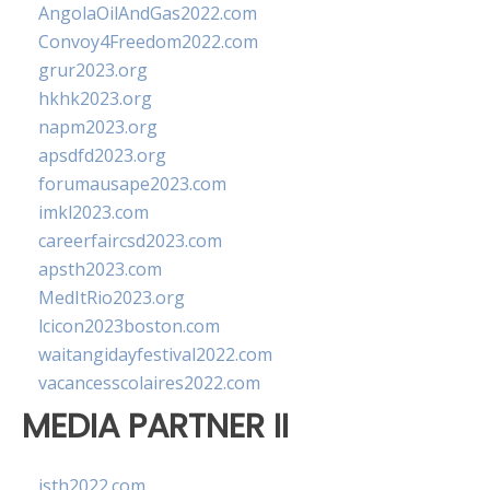
AngolaOilAndGas2022.com
Convoy4Freedom2022.com
grur2023.org
hkhk2023.org
napm2023.org
apsdfd2023.org
forumausape2023.com
imkl2023.com
careerfaircsd2023.com
apsth2023.com
MedItRio2023.org
lcicon2023boston.com
waitangidayfestival2022.com
vacancesscolaires2022.com
MEDIA PARTNER II
isth2022.com