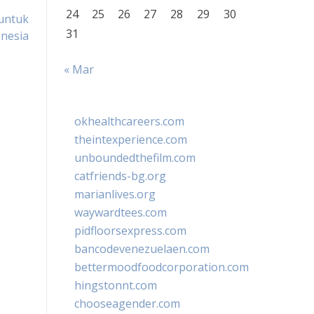
24
25
26
27
28
29
30
untuk
31
nesia
« Mar
okhealthcareers.com
theintexperience.com
unboundedthefilm.com
catfriends-bg.org
marianlives.org
waywardtees.com
pidfloorsexpress.com
bancodevenezuelaen.com
bettermoodfoodcorporation.com
hingstonnt.com
chooseagender.com