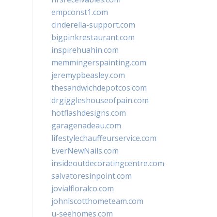
empconst1.com
cinderella-support.com
bigpinkrestaurant.com
inspirehuahin.com
memmingerspainting.com
jeremypbeasley.com
thesandwichdepotcos.com
drgiggleshouseofpain.com
hotflashdesigns.com
garagenadeau.com
lifestylechauffeurservice.com
EverNewNails.com
insideoutdecoratingcentre.com
salvatoresinpoint.com
jovialfloralco.com
johnlscotthometeam.com
u-seehomes.com