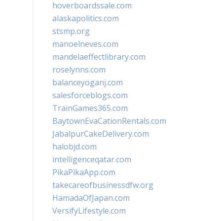
hoverboardssale.com
alaskapolitics.com
stsmp.org
manoelneves.com
mandelaeffectlibrary.com
roselynns.com
balanceyoganj.com
salesforceblogs.com
TrainGames365.com
BaytownEvaCationRentals.com
JabalpurCakeDelivery.com
halobjd.com
intelligenceqatar.com
PikaPikaApp.com
takecareofbusinessdfw.org
HamadaOfJapan.com
VersifyLifestyle.com