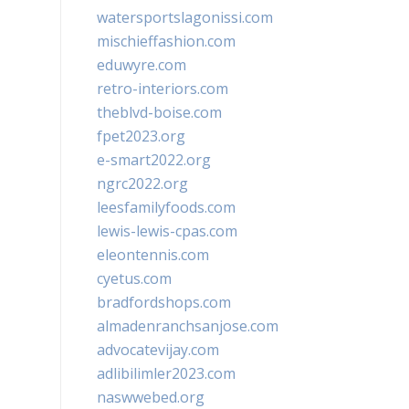
watersportslagonissi.com
mischieffashion.com
eduwyre.com
retro-interiors.com
theblvd-boise.com
fpet2023.org
e-smart2022.org
ngrc2022.org
leesfamilyfoods.com
lewis-lewis-cpas.com
eleontennis.com
cyetus.com
bradfordshops.com
almadenranchsanjose.com
advocatevijay.com
adlibilimler2023.com
naswwebed.org