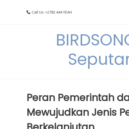
Skip
to
Call Us: +2782 444 YEAH
content
BIRDSON
Seputa
Peran Pemerintah d
Mewujudkan Jenis 
Berkelanjutan