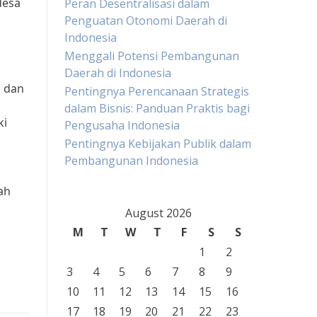
desa
Peran Desentralisasi dalam
Penguatan Otonomi Daerah di
Indonesia
Menggali Potensi Pembangunan
Daerah di Indonesia
m dan
Pentingnya Perencanaan Strategis
dalam Bisnis: Panduan Praktis bagi
ki
Pengusaha Indonesia
Pentingnya Kebijakan Publik dalam
Pembangunan Indonesia
ah
August 2026
M
T
W
T
F
S
S
1
2
3
4
5
6
7
8
9
10
11
12
13
14
15
16
17
18
19
20
21
22
23