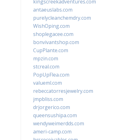
kingscreekadventures.com
antaeuslabs.com
purelycleanchemdry.com
WishOping.com
shoplegacee.com
bonvivantshop.com
CupPlante.com
mpzin.com
stcreal.com
PopUpFlea.com
valueml.com
rebeccatorresjewelry.com
jmpbliss.com
drjorgerico.com
queensushipa.com
wendyweimerdds.com
ameri-camp.com
hrsreceivables.com