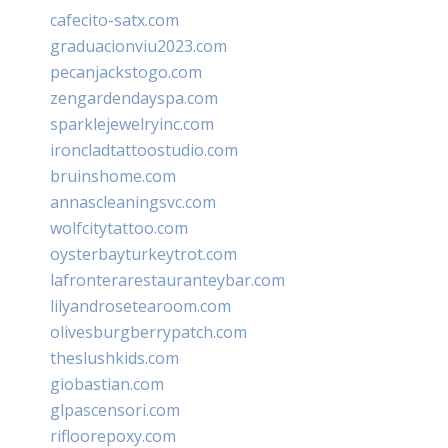
cafecito-satx.com
graduacionviu2023.com
pecanjackstogo.com
zengardendayspa.com
sparklejewelryinc.com
ironcladtattoostudio.com
bruinshome.com
annascleaningsvc.com
wolfcitytattoo.com
oysterbayturkeytrot.com
lafronterarestauranteybar.com
lilyandrosetearoom.com
olivesburgberrypatch.com
theslushkids.com
giobastian.com
glpascensori.com
rifloorepoxy.com