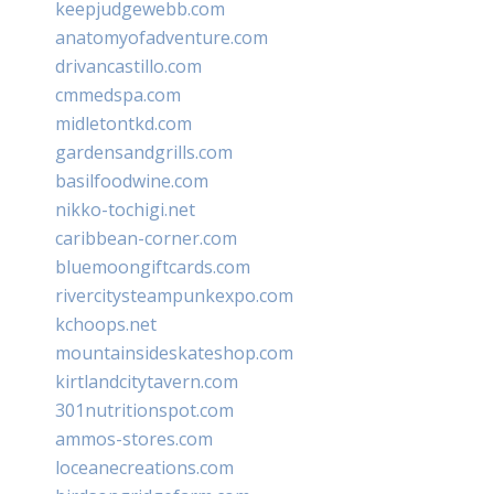
keepjudgewebb.com
anatomyofadventure.com
drivancastillo.com
cmmedspa.com
midletontkd.com
gardensandgrills.com
basilfoodwine.com
nikko-tochigi.net
caribbean-corner.com
bluemoongiftcards.com
rivercitysteampunkexpo.com
kchoops.net
mountainsideskateshop.com
kirtlandcitytavern.com
301nutritionspot.com
ammos-stores.com
loceanecreations.com