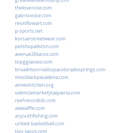
theloverose.com
gabriovoice.com
resinflowart.com
p-sports.net
korsairstreetwear.com
petshopallston.com
avenue26tacos.com
topgglasses.com
broadmoornailsspacoloradosprings.com
missblackpasadena.com
anneskitchen.org
valenciamarketytaqueria.com
reefrecordsllc.com
alawaffle.com
aryouthfishing.com
united-basketball.com
tios-tacos.com