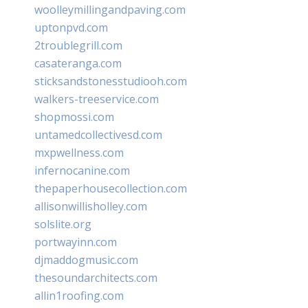
woolleymillingandpaving.com
uptonpvd.com
2troublegrill.com
casateranga.com
sticksandstonesstudiooh.com
walkers-treeservice.com
shopmossi.com
untamedcollectivesd.com
mxpwellness.com
infernocanine.com
thepaperhousecollection.com
allisonwillisholley.com
solslite.org
portwayinn.com
djmaddogmusic.com
thesoundarchitects.com
allin1roofing.com