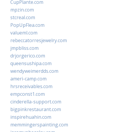
CupPlante.com
mpzin.com
stcreal.com
PopUpFlea.com
valueml.com
rebeccatorresjewelry.com
jmpbliss.com
drjorgerico.com
queensushipa.com
wendyweimerdds.com
ameri-camp.com
hrsreceivables.com
empconst1.com
cinderella-support.com
bigpinkrestaurant.com
inspirehuahin.com
memmingerspainting.com