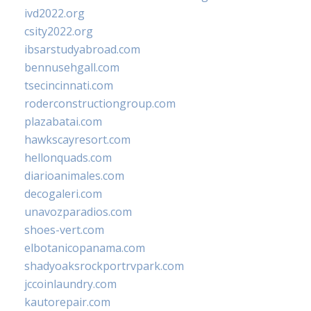
ivd2022.org
csity2022.org
ibsarstudyabroad.com
bennusehgall.com
tsecincinnati.com
roderconstructiongroup.com
plazabatai.com
hawkscayresort.com
hellonquads.com
diarioanimales.com
decogaleri.com
unavozparadios.com
shoes-vert.com
elbotanicopanama.com
shadyoaksrockportrvpark.com
jccoinlaundry.com
kautorepair.com