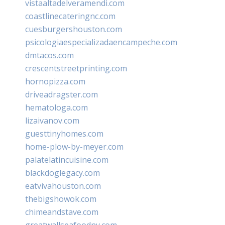
vistaaltadelveramendi.com
coastlinecateringnc.com
cuesburgershouston.com
psicologiaespecializadaencampeche.com
dmtacos.com
crescentstreetprinting.com
hornopizza.com
driveadragster.com
hematologa.com
lizaivanov.com
guesttinyhomes.com
home-plow-by-meyer.com
palatelatincuisine.com
blackdoglegacy.com
eatvivahouston.com
thebigshowok.com
chimeandstave.com
greatwallseafoodny.com