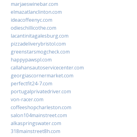
marjaeswinebar.com
elmazatlanclinton.com
ideacoffeenyc.com
odieschillicothe.com
lacantinitagalesburg.com
pizzadeliverybristol.com
greenstarsmogcheck.com
happypawspl.com
callahansautoservicecenter.com
georgiascornermarket.com
perfectfit24-7.com
portugalprivatedriver.com
von-racer.com
coffeeshopcharleston.com
salon104mainstreet.com
alkaspringswater.com
318mainstreet8h.com