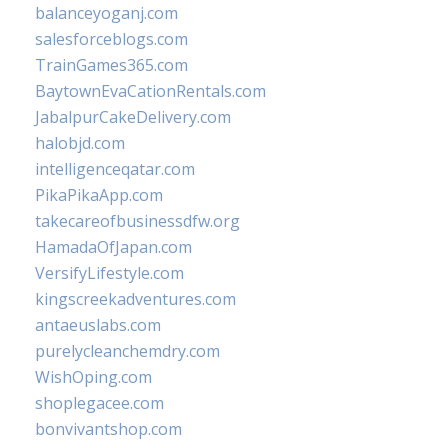
balanceyoganj.com
salesforceblogs.com
TrainGames365.com
BaytownEvaCationRentals.com
JabalpurCakeDelivery.com
halobjd.com
intelligenceqatar.com
PikaPikaApp.com
takecareofbusinessdfw.org
HamadaOfJapan.com
VersifyLifestyle.com
kingscreekadventures.com
antaeuslabs.com
purelycleanchemdry.com
WishOping.com
shoplegacee.com
bonvivantshop.com