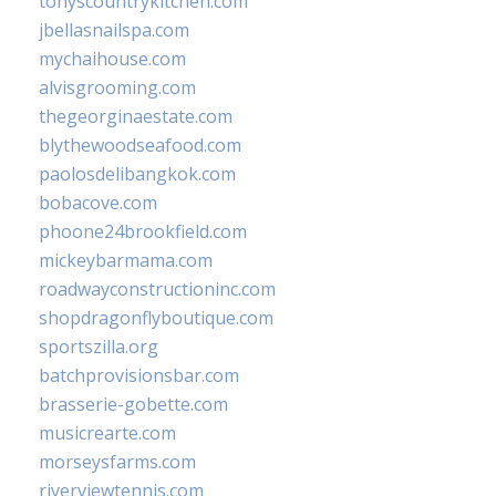
tonyscountrykitchen.com
jbellasnailspa.com
mychaihouse.com
alvisgrooming.com
thegeorginaestate.com
blythewoodseafood.com
paolosdelibangkok.com
bobacove.com
phoone24brookfield.com
mickeybarmama.com
roadwayconstructioninc.com
shopdragonflyboutique.com
sportszilla.org
batchprovisionsbar.com
brasserie-gobette.com
musicrearte.com
morseysfarms.com
riverviewtennis.com