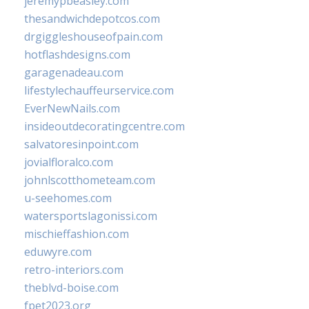
jeremypbeasley.com
thesandwichdepotcos.com
drgiggleshouseofpain.com
hotflashdesigns.com
garagenadeau.com
lifestylechauffeurservice.com
EverNewNails.com
insideoutdecoratingcentre.com
salvatoresinpoint.com
jovialfloralco.com
johnlscotthometeam.com
u-seehomes.com
watersportslagonissi.com
mischieffashion.com
eduwyre.com
retro-interiors.com
theblvd-boise.com
fpet2023.org