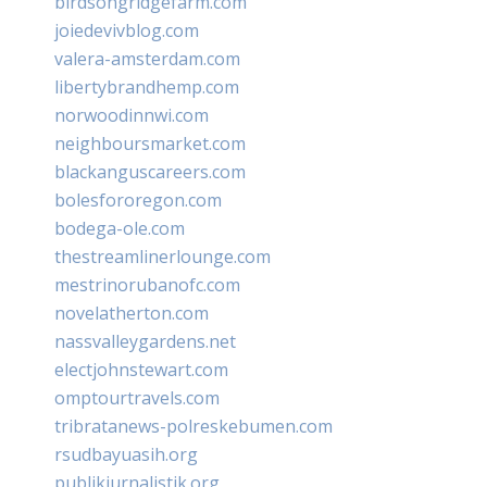
birdsongridgefarm.com
joiedevivblog.com
valera-amsterdam.com
libertybrandhemp.com
norwoodinnwi.com
neighboursmarket.com
blackanguscareers.com
bolesfororegon.com
bodega-ole.com
thestreamlinerlounge.com
mestrinorubanofc.com
novelatherton.com
nassvalleygardens.net
electjohnstewart.com
omptourtravels.com
tribratanews-polreskebumen.com
rsudbayuasih.org
publikjurnalistik.org