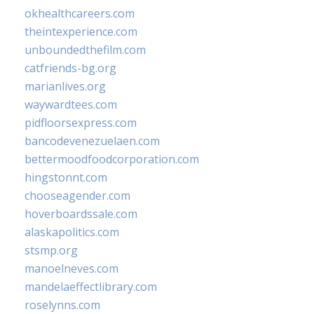
okhealthcareers.com
theintexperience.com
unboundedthefilm.com
catfriends-bg.org
marianlives.org
waywardtees.com
pidfloorsexpress.com
bancodevenezuelaen.com
bettermoodfoodcorporation.com
hingstonnt.com
chooseagender.com
hoverboardssale.com
alaskapolitics.com
stsmp.org
manoelneves.com
mandelaeffectlibrary.com
roselynns.com