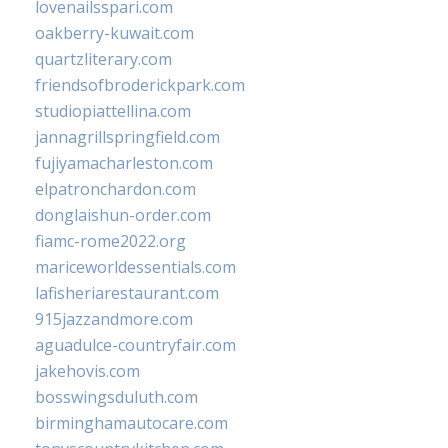
lovenailsspari.com
oakberry-kuwait.com
quartzliterary.com
friendsofbroderickpark.com
studiopiattellina.com
jannagrillspringfield.com
fujiyamacharleston.com
elpatronchardon.com
donglaishun-order.com
fiamc-rome2022.org
mariceworldessentials.com
lafisheriarestaurant.com
915jazzandmore.com
aguadulce-countryfair.com
jakehovis.com
bosswingsduluth.com
birminghamautocare.com