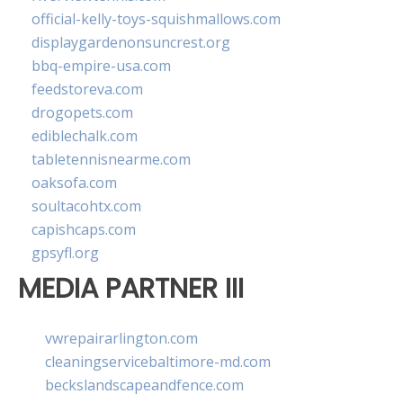
official-kelly-toys-squishmallows.com
displaygardenonsuncrest.org
bbq-empire-usa.com
feedstoreva.com
drogopets.com
ediblechalk.com
tabletennisnearme.com
oaksofa.com
soultacohtx.com
capishcaps.com
gpsyfl.org
MEDIA PARTNER III
vwrepairarlington.com
cleaningservicebaltimore-md.com
beckslandscapeandfence.com