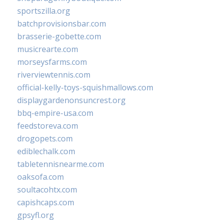
sportszilla.org
batchprovisionsbar.com
brasserie-gobette.com
musicrearte.com
morseysfarms.com
riverviewtennis.com
official-kelly-toys-squishmallows.com
displaygardenonsuncrest.org
bbq-empire-usa.com
feedstoreva.com
drogopets.com
ediblechalk.com
tabletennisnearme.com
oaksofa.com
soultacohtx.com
capishcaps.com
gpsyfl.org