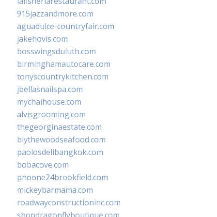
lafisheriarestaurant.com
915jazzandmore.com
aguadulce-countryfair.com
jakehovis.com
bosswingsduluth.com
birminghamautocare.com
tonyscountrykitchen.com
jbellasnailspa.com
mychaihouse.com
alvisgrooming.com
thegeorginaestate.com
blythewoodseafood.com
paolosdelibangkok.com
bobacove.com
phoone24brookfield.com
mickeybarmama.com
roadwayconstructioninc.com
shopdragonflyboutique.com