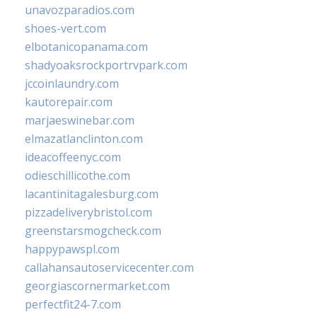
unavozparadios.com
shoes-vert.com
elbotanicopanama.com
shadyoaksrockportrvpark.com
jccoinlaundry.com
kautorepair.com
marjaeswinebar.com
elmazatlanclinton.com
ideacoffeenyc.com
odieschillicothe.com
lacantinitagalesburg.com
pizzadeliverybristol.com
greenstarsmogcheck.com
happypawspl.com
callahansautoservicecenter.com
georgiascornermarket.com
perfectfit24-7.com