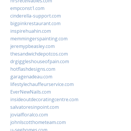
hrsreceivables.com
empconst1.com
cinderella-support.com
bigpinkrestaurant.com
inspirehuahin.com
memmingerspainting.com
jeremypbeasley.com
thesandwichdepotcos.com
drgiggleshouseofpain.com
hotflashdesigns.com
garagenadeau.com
lifestylechauffeurservice.com
EverNewNails.com
insideoutdecoratingcentre.com
salvatoresinpoint.com
jovialfloralco.com
johnlscotthometeam.com
u-seehomes.com