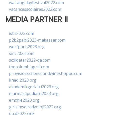
waitangidayfestival2022.com
vacancesscolaires2022.com
MEDIA PARTNER II
isth2022.com
p2b2pabi2023-makassar.com
wocfparis2023.org
sinc2023.com
scdlqatar2022-qa.com
thecolumbiagrill.com
provisionscheeseandwineshoppe.com
khedi2023.org
akademikgeriatri2023.org
marmarapediatri2023.org
emchie2023.org
girisimselradyoloji2022.org
utcd2022.org