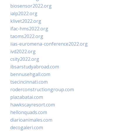
biosensor2022.org
ialp2022.org
klivet2022.org
ifac-hms2022.org
taoms2022.org
iias-euromena-conference2022.org
ivd2022.org
csity2022.org
ibsarstudyabroad.com
bennusehgall.com
tsecincinnati.com
roderconstructiongroup.com
plazabatai.com
hawkscayresort.com
hellonquads.com
diarioanimales.com
decogaleri.com