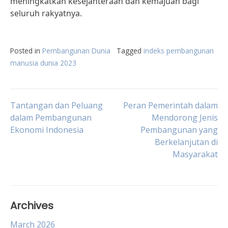
meningkatkan kesejahteraan dan kemajuan bagi
seluruh rakyatnya.
Posted in
Pembangunan Dunia
Tagged
indeks pembangunan
manusia dunia 2023
Post
Tantangan dan Peluang
Peran Pemerintah dalam
dalam Pembangunan
Mendorong Jenis
Ekonomi Indonesia
Pembangunan yang
navigation
Berkelanjutan di
Masyarakat
Archives
March 2026