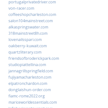
portugalprivatedriver.com
von-racer.com
coffeeshopcharleston.com
salon104mainstreet.com
alkaspringswater.com
318mainstreet8h.com
lovenailsspari.com
oakberry-kuwait.com
quartzliterary.com
friendsofbroderickpark.com
studiopiattellina.com
jannagrillspringfield.com
fujiyamacharleston.com
elpatronchardon.com
donglaishun-order.com
fiamc-rome2022.org
mariceworldessentials.com