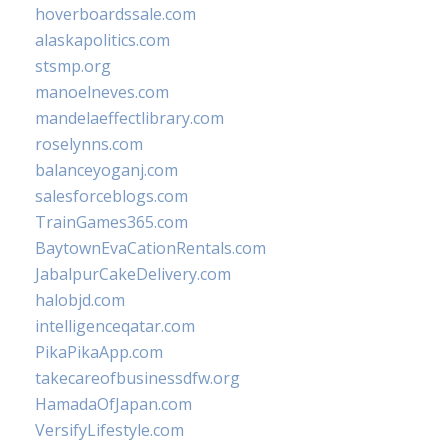
hoverboardssale.com
alaskapolitics.com
stsmp.org
manoelneves.com
mandelaeffectlibrary.com
roselynns.com
balanceyoganj.com
salesforceblogs.com
TrainGames365.com
BaytownEvaCationRentals.com
JabalpurCakeDelivery.com
halobjd.com
intelligenceqatar.com
PikaPikaApp.com
takecareofbusinessdfw.org
HamadaOfJapan.com
VersifyLifestyle.com