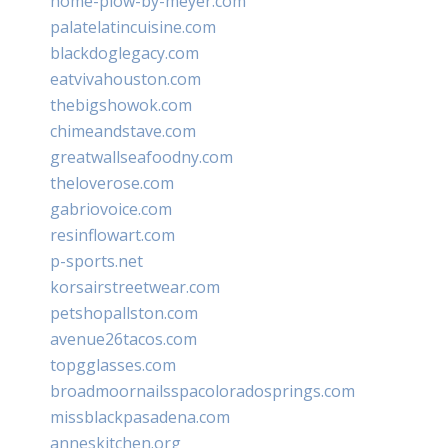
home-plow-by-meyer.com
palatelatincuisine.com
blackdoglegacy.com
eatvivahouston.com
thebigshowok.com
chimeandstave.com
greatwallseafoodny.com
theloverose.com
gabriovoice.com
resinflowart.com
p-sports.net
korsairstreetwear.com
petshopallston.com
avenue26tacos.com
topgglasses.com
broadmoornailsspacoloradosprings.com
missblackpasadena.com
anneskitchen.org