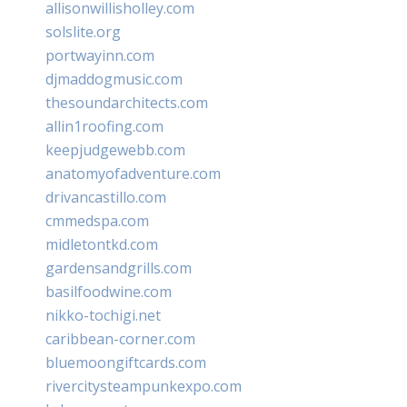
allisonwillisholley.com
solslite.org
portwayinn.com
djmaddogmusic.com
thesoundarchitects.com
allin1roofing.com
keepjudgewebb.com
anatomyofadventure.com
drivancastillo.com
cmmedspa.com
midletontkd.com
gardensandgrills.com
basilfoodwine.com
nikko-tochigi.net
caribbean-corner.com
bluemoongiftcards.com
rivercitysteampunkexpo.com