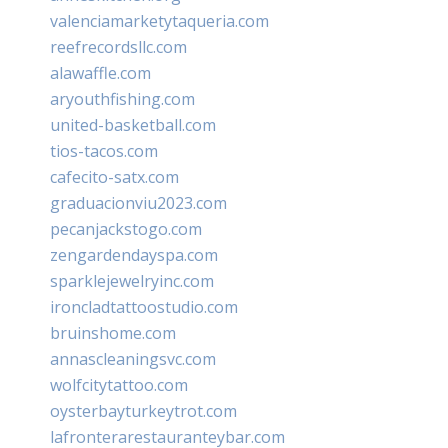
valenciamarketytaqueria.com
reefrecordsllc.com
alawaffle.com
aryouthfishing.com
united-basketball.com
tios-tacos.com
cafecito-satx.com
graduacionviu2023.com
pecanjackstogo.com
zengardendayspa.com
sparklejewelryinc.com
ironcladtattoostudio.com
bruinshome.com
annascleaningsvc.com
wolfcitytattoo.com
oysterbayturkeytrot.com
lafronterarestauranteybar.com