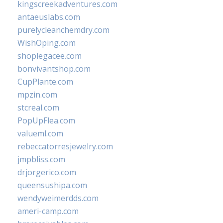
kingscreekadventures.com
antaeuslabs.com
purelycleanchemdry.com
WishOping.com
shoplegacee.com
bonvivantshop.com
CupPlante.com
mpzin.com
stcreal.com
PopUpFlea.com
valueml.com
rebeccatorresjewelry.com
jmpbliss.com
drjorgerico.com
queensushipa.com
wendyweimerdds.com
ameri-camp.com