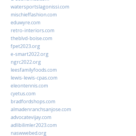
watersportslagonissi.com
mischieffashion.com
eduwyre.com
retro-interiors.com
theblvd-boise.com
fpet2023.org
e-smart2022.org
ngrc2022.org
leesfamilyfoods.com
lewis-lewis-cpas.com
eleontennis.com
cyetus.com
bradfordshops.com
almadenranchsanjose.com
advocatevijay.com
adlibilimler2023.com
naswwebed.org