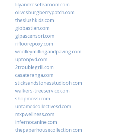
lilyandrosetearoom.com
olivesburgberrypatch.com
theslushkids.com
giobastian.com
glpascensori.com
rifloorepoxy.com
woolleymillingandpaving.com
uptonpvd.com
2troublegrill.com
casateranga.com
sticksandstonesstudiooh.com
walkers-treeservice.com
shopmossi.com
untamedcollectivesd.com
mxpwellness.com
infernocanine.com
thepaperhousecollection.com