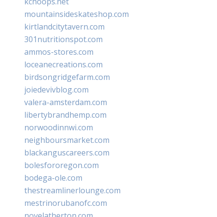
kchoops.net
mountainsideskateshop.com
kirtlandcitytavern.com
301nutritionspot.com
ammos-stores.com
loceanecreations.com
birdsongridgefarm.com
joiedevivblog.com
valera-amsterdam.com
libertybrandhemp.com
norwoodinnwi.com
neighboursmarket.com
blackanguscareers.com
bolesfororegon.com
bodega-ole.com
thestreamlinerlounge.com
mestrinorubanofc.com
novelatherton.com