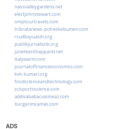
nassvalleygardens.net
electjohnstewart.com
omptourtravels.com
tribratanews-polreskebumen.com
rsudbayuasih.org
publikjurnalistik.org
juneteenthapparel.net
italywarm.com
journaloffinanceeconomics.com
kvk-kumari.org
foodscienceandtechnology.com
scisportsscience.com
addisababacuisineaz.com
burgerimcamas.com
ADS