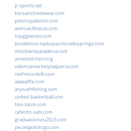
p-sports.net
korsairstreetwear.com
petshopallston.com
avenue26tacos.com
topgglasses.com
broadmoornailsspacoloradosprings.com
missblackpasadena.com
anneskitchen.org
valenciamarketytaqueria.com
reefrecordsllc.com
alawaffle.com
aryouthfishing.com
united-basketball.com
tios-tacos.com
cafecito-satx.com
graduacionviu2023.com
pecanjackstogo.com