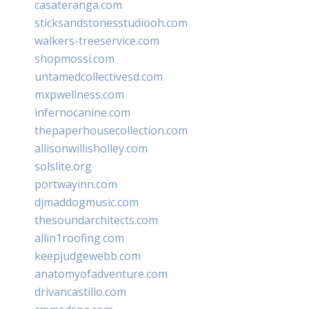
casateranga.com
sticksandstonesstudiooh.com
walkers-treeservice.com
shopmossi.com
untamedcollectivesd.com
mxpwellness.com
infernocanine.com
thepaperhousecollection.com
allisonwillisholley.com
solslite.org
portwayinn.com
djmaddogmusic.com
thesoundarchitects.com
allin1roofing.com
keepjudgewebb.com
anatomyofadventure.com
drivancastillo.com