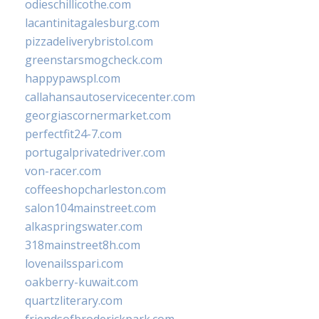
odieschillicothe.com
lacantinitagalesburg.com
pizzadeliverybristol.com
greenstarsmogcheck.com
happypawspl.com
callahansautoservicecenter.com
georgiascornermarket.com
perfectfit24-7.com
portugalprivatedriver.com
von-racer.com
coffeeshopcharleston.com
salon104mainstreet.com
alkaspringswater.com
318mainstreet8h.com
lovenailsspari.com
oakberry-kuwait.com
quartzliterary.com