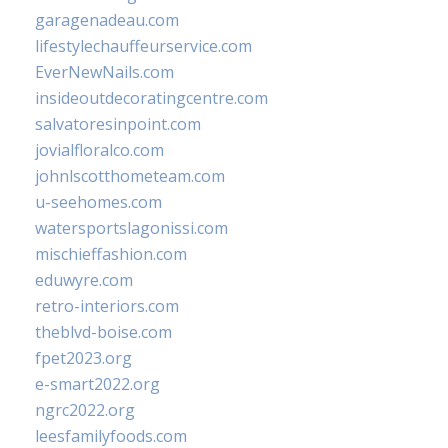
garagenadeau.com
lifestylechauffeurservice.com
EverNewNails.com
insideoutdecoratingcentre.com
salvatoresinpoint.com
jovialfloralco.com
johnlscotthometeam.com
u-seehomes.com
watersportslagonissi.com
mischieffashion.com
eduwyre.com
retro-interiors.com
theblvd-boise.com
fpet2023.org
e-smart2022.org
ngrc2022.org
leesfamilyfoods.com