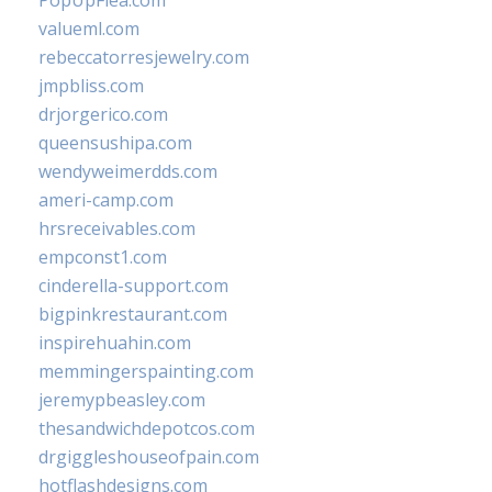
PopUpFlea.com
valueml.com
rebeccatorresjewelry.com
jmpbliss.com
drjorgerico.com
queensushipa.com
wendyweimerdds.com
ameri-camp.com
hrsreceivables.com
empconst1.com
cinderella-support.com
bigpinkrestaurant.com
inspirehuahin.com
memmingerspainting.com
jeremypbeasley.com
thesandwichdepotcos.com
drgiggleshouseofpain.com
hotflashdesigns.com