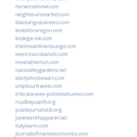
norwoodinnwi.com
neighboursmarket.com
blackanguscareers.com
bolesfororegon.com
bodega-ole.com
thestreamlinerlounge.com
mestrinorubanofc.com
novelatherton.com
nassvalleygardens.net
electjohnstewart.com
omptourtravels.com
tribratanews-polreskebumen.com
rsudbayuasih.org
publikjurnalistik.org
juneteenthapparel.net
italywarm.com
journaloffinanceeconomics.com