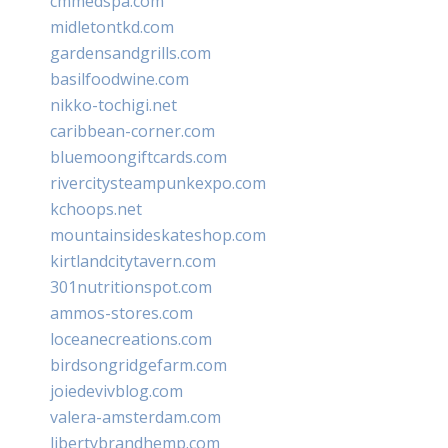
cmmedspa.com
midletontkd.com
gardensandgrills.com
basilfoodwine.com
nikko-tochigi.net
caribbean-corner.com
bluemoongiftcards.com
rivercitysteampunkexpo.com
kchoops.net
mountainsideskateshop.com
kirtlandcitytavern.com
301nutritionspot.com
ammos-stores.com
loceanecreations.com
birdsongridgefarm.com
joiedevivblog.com
valera-amsterdam.com
libertybrandhemp.com