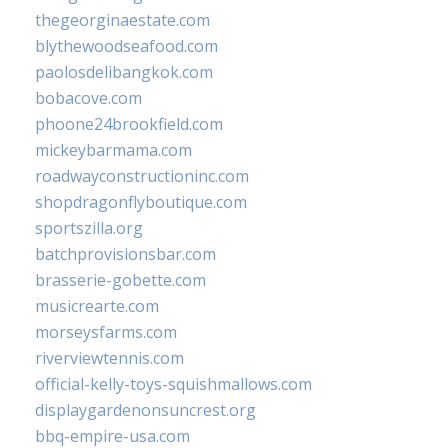
thegeorginaestate.com
blythewoodseafood.com
paolosdelibangkok.com
bobacove.com
phoone24brookfield.com
mickeybarmama.com
roadwayconstructioninc.com
shopdragonflyboutique.com
sportszilla.org
batchprovisionsbar.com
brasserie-gobette.com
musicrearte.com
morseysfarms.com
riverviewtennis.com
official-kelly-toys-squishmallows.com
displaygardenonsuncrest.org
bbq-empire-usa.com