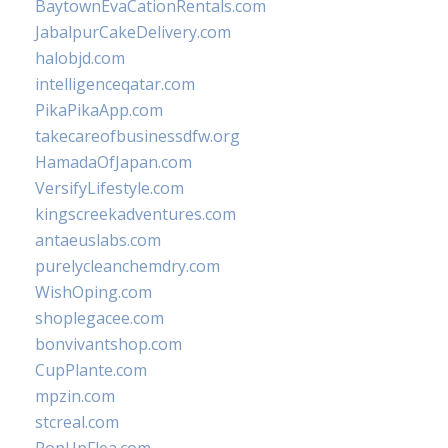
BaytownEvaCationRentals.com
JabalpurCakeDelivery.com
halobjd.com
intelligenceqatar.com
PikaPikaApp.com
takecareofbusinessdfw.org
HamadaOfJapan.com
VersifyLifestyle.com
kingscreekadventures.com
antaeuslabs.com
purelycleanchemdry.com
WishOping.com
shoplegacee.com
bonvivantshop.com
CupPlante.com
mpzin.com
stcreal.com