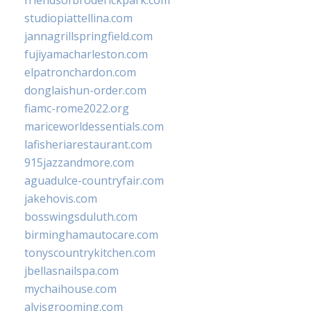
friendsofbroderickpark.com
studiopiattellina.com
jannagrillspringfield.com
fujiyamacharleston.com
elpatronchardon.com
donglaishun-order.com
fiamc-rome2022.org
mariceworldessentials.com
lafisheriarestaurant.com
915jazzandmore.com
aguadulce-countryfair.com
jakehovis.com
bosswingsduluth.com
birminghamautocare.com
tonyscountrykitchen.com
jbellasnailspa.com
mychaihouse.com
alvisgrooming.com