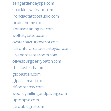
zengardendayspa.com
sparklejewelryinc.com
ironcladtattoostudio.com
bruinshome.com
annascleaningsvc.com
wolfcitytattoo.com
oysterbayturkeytrot.com
lafronterarestauranteybar.com
lilyandrosetearoom.com
olivesburgberrypatch.com
theslushkids.com
giobastian.com
glpascensori.com
rifloorepoxy.com
woolleymillingandpaving.com
uptonpvd.com
2troublegrill.com