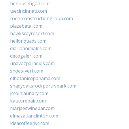
bennusehgall.com
tsecincinnati.com
roderconstructiongroup.com
plazabatai.com
hawkscayresort.com
hellonquads.com
diarioanimales.com
decogaleri.com
unavozparadios.com
shoes-vert.com
elbotanicopanama.com
shadyoaksrockportrvpark.com
jccoinlaundry.com
kautorepair.com
marjaeswinebar.com
elmazatlanclinton.com
ideacoffeenyc.com