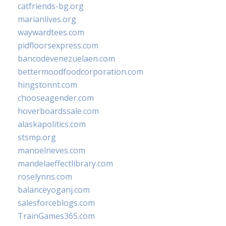
catfriends-bg.org
marianlives.org
waywardtees.com
pidfloorsexpress.com
bancodevenezuelaen.com
bettermoodfoodcorporation.com
hingstonnt.com
chooseagender.com
hoverboardssale.com
alaskapolitics.com
stsmp.org
manoelneves.com
mandelaeffectlibrary.com
roselynns.com
balanceyoganj.com
salesforceblogs.com
TrainGames365.com