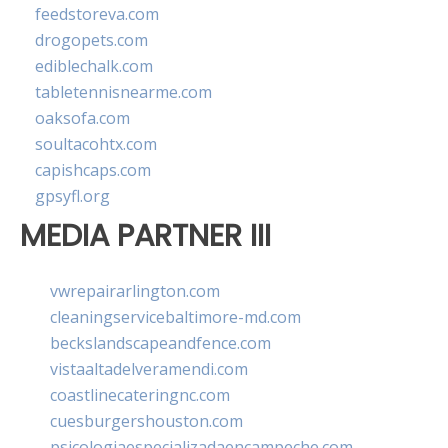
feedstoreva.com
drogopets.com
ediblechalk.com
tabletennisnearme.com
oaksofa.com
soultacohtx.com
capishcaps.com
gpsyfl.org
MEDIA PARTNER III
vwrepairarlington.com
cleaningservicebaltimore-md.com
beckslandscapeandfence.com
vistaaltadelveramendi.com
coastlinecateringnc.com
cuesburgershouston.com
psicologiaespecializadaencampeche.com