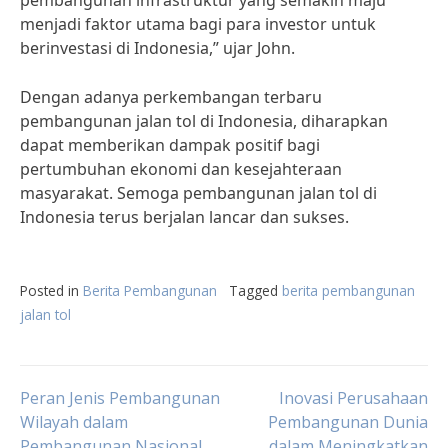
pembangunan infrastruktur yang semakin maju
menjadi faktor utama bagi para investor untuk
berinvestasi di Indonesia,” ujar John.
Dengan adanya perkembangan terbaru
pembangunan jalan tol di Indonesia, diharapkan
dapat memberikan dampak positif bagi
pertumbuhan ekonomi dan kesejahteraan
masyarakat. Semoga pembangunan jalan tol di
Indonesia terus berjalan lancar dan sukses.
Posted in
Berita Pembangunan
Tagged
berita pembangunan
jalan tol
Post
Peran Jenis Pembangunan
Inovasi Perusahaan
Wilayah dalam
Pembangunan Dunia
Pembangunan Nasional
dalam Meningkatkan