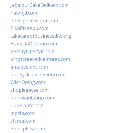
JabalpurCakeDelivery.com
halobjd.com
intelligenceqatar.com
PikaPikaApp.com
takecareofbusinessdfw.org
HamadaOfJapan.com
VersifyLifestyle.com
kingscreekadventures.com
antaeuslabs.com
purelycleanchemdry.com
WishOping.com
shoplegacee.com
bonvivantshop.com
CupPlante.com
mpzin.com
stcreal.com
PopUpFlea.com