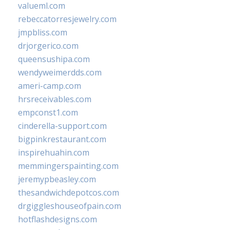
valueml.com
rebeccatorresjewelry.com
jmpbliss.com
drjorgerico.com
queensushipa.com
wendyweimerdds.com
ameri-camp.com
hrsreceivables.com
empconst1.com
cinderella-support.com
bigpinkrestaurant.com
inspirehuahin.com
memmingerspainting.com
jeremypbeasley.com
thesandwichdepotcos.com
drgiggleshouseofpain.com
hotflashdesigns.com