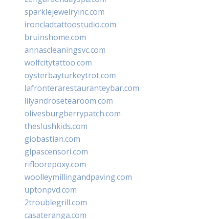
sparklejewelryinc.com
ironcladtattoostudio.com
bruinshome.com
annascleaningsvc.com
wolfcitytattoo.com
oysterbayturkeytrot.com
lafronterarestauranteybar.com
lilyandrosetearoom.com
olivesburgberrypatch.com
theslushkids.com
giobastian.com
glpascensori.com
rifloorepoxy.com
woolleymillingandpaving.com
uptonpvd.com
2troublegrill.com
casateranga.com