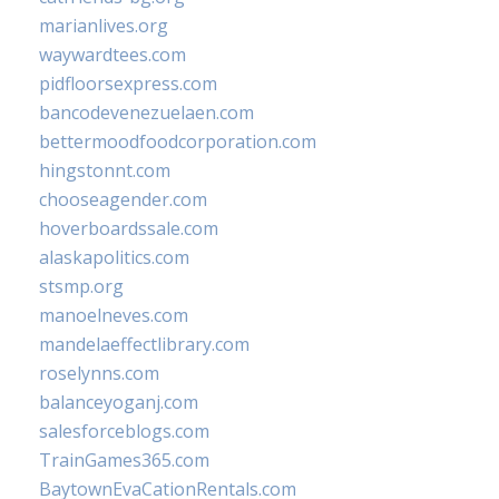
marianlives.org
waywardtees.com
pidfloorsexpress.com
bancodevenezuelaen.com
bettermoodfoodcorporation.com
hingstonnt.com
chooseagender.com
hoverboardssale.com
alaskapolitics.com
stsmp.org
manoelneves.com
mandelaeffectlibrary.com
roselynns.com
balanceyoganj.com
salesforceblogs.com
TrainGames365.com
BaytownEvaCationRentals.com