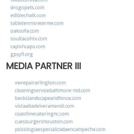
drogopets.com
ediblechalk.com
tabletennisnearme.com
oaksofa.com
soultacohtx.com
capishcaps.com
gpsyfl.org
MEDIA PARTNER III
vwrepairarlington.com
cleaningservicebaltimore-md.com
beckslandscapeandfence.com
vistaaltadelveramendi.com
coastlinecateringnc.com
cuesburgershouston.com
psicologiaespecializadaencampeche.com