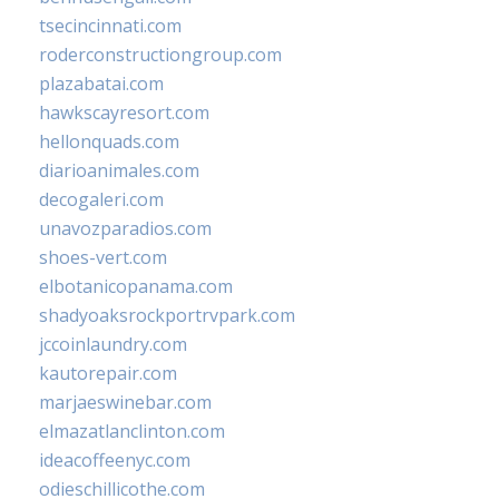
tsecincinnati.com
roderconstructiongroup.com
plazabatai.com
hawkscayresort.com
hellonquads.com
diarioanimales.com
decogaleri.com
unavozparadios.com
shoes-vert.com
elbotanicopanama.com
shadyoaksrockportrvpark.com
jccoinlaundry.com
kautorepair.com
marjaeswinebar.com
elmazatlanclinton.com
ideacoffeenyc.com
odieschillicothe.com