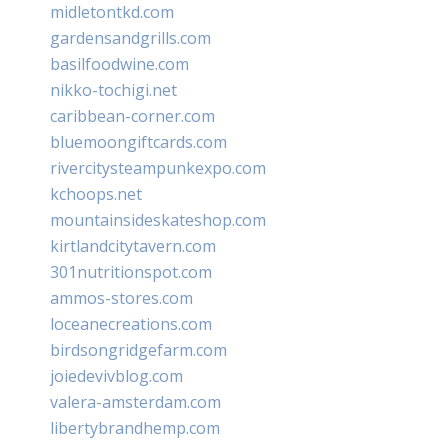
midletontkd.com
gardensandgrills.com
basilfoodwine.com
nikko-tochigi.net
caribbean-corner.com
bluemoongiftcards.com
rivercitysteampunkexpo.com
kchoops.net
mountainsideskateshop.com
kirtlandcitytavern.com
301nutritionspot.com
ammos-stores.com
loceanecreations.com
birdsongridgefarm.com
joiedevivblog.com
valera-amsterdam.com
libertybrandhemp.com