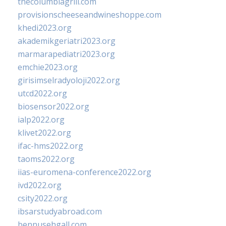
thecolumbiagrill.com
provisionscheeseandwineshoppe.com
khedi2023.org
akademikgeriatri2023.org
marmarapediatri2023.org
emchie2023.org
girisimselradyoloji2022.org
utcd2022.org
biosensor2022.org
ialp2022.org
klivet2022.org
ifac-hms2022.org
taoms2022.org
iias-euromena-conference2022.org
ivd2022.org
csity2022.org
ibsarstudyabroad.com
bennusehgall.com