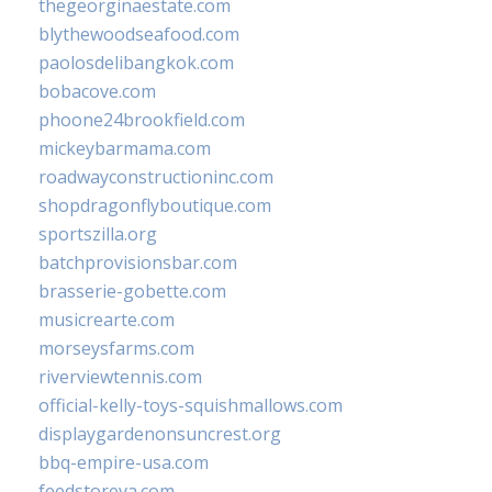
thegeorginaestate.com
blythewoodseafood.com
paolosdelibangkok.com
bobacove.com
phoone24brookfield.com
mickeybarmama.com
roadwayconstructioninc.com
shopdragonflyboutique.com
sportszilla.org
batchprovisionsbar.com
brasserie-gobette.com
musicrearte.com
morseysfarms.com
riverviewtennis.com
official-kelly-toys-squishmallows.com
displaygardenonsuncrest.org
bbq-empire-usa.com
feedstoreva.com