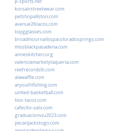
p-sports.net
korsairstreetwear.com
petshopallston.com
avenue26tacos.com
topgglasses.com
broadmoornailsspacoloradosprings.com
missblackpasadena.com
anneskitchen.org
valenciamarketytaqueria.com
reefrecordsllc.com
alawaffle.com
aryouthfishing.com
united-basketball.com
tios-tacos.com
cafecito-satx.com
graduacionviu2023.com
pecanjackstogo.com
zengardendayspa.com