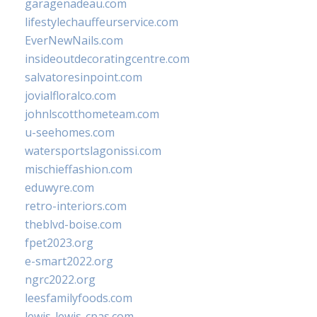
garagenadeau.com
lifestylechauffeurservice.com
EverNewNails.com
insideoutdecoratingcentre.com
salvatoresinpoint.com
jovialfloralco.com
johnlscotthometeam.com
u-seehomes.com
watersportslagonissi.com
mischieffashion.com
eduwyre.com
retro-interiors.com
theblvd-boise.com
fpet2023.org
e-smart2022.org
ngrc2022.org
leesfamilyfoods.com
lewis-lewis-cpas.com