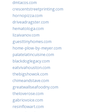
dmtacos.com
crescentstreetprinting.com
hornopizza.com
driveadragster.com
hematologa.com
lizaivanov.com
guesttinyhomes.com
home-plow-by-meyer.com
palatelatincuisine.com
blackdoglegacy.com
eatvivahouston.com
thebigshowok.com
chimeandstave.com
greatwallseafoodny.com
theloverose.com
gabriovoice.com
resinflowart.com