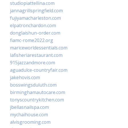
studiopiattellina.com
jannagrillspringfield.com
fujiyamacharleston.com
elpatronchardon.com
donglaishun-order.com
fiamc-rome2022.org
mariceworldessentials.com
lafisheriarestaurant.com
915jazzandmore.com
aguadulce-countryfair.com
jakehovis.com
bosswingsduluth.com
birminghamautocare.com
tonyscountrykitchen.com
jbellasnailspa.com
mychaihouse.com
alvisgrooming.com