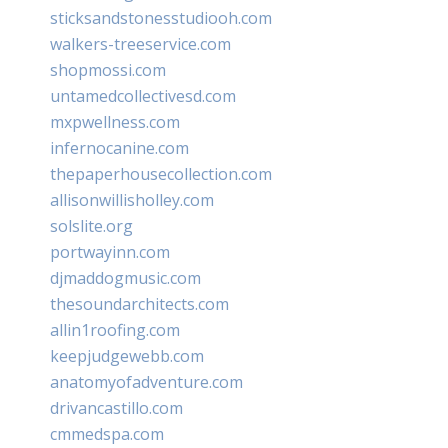
sticksandstonesstudiooh.com
walkers-treeservice.com
shopmossi.com
untamedcollectivesd.com
mxpwellness.com
infernocanine.com
thepaperhousecollection.com
allisonwillisholley.com
solslite.org
portwayinn.com
djmaddogmusic.com
thesoundarchitects.com
allin1roofing.com
keepjudgewebb.com
anatomyofadventure.com
drivancastillo.com
cmmedspa.com