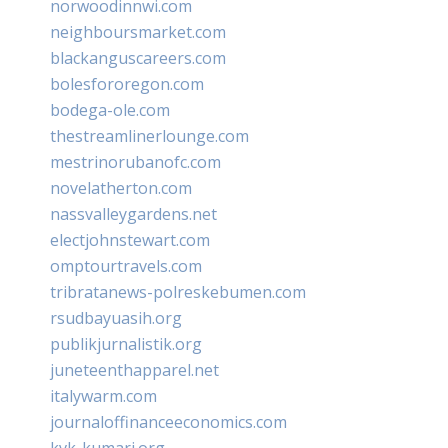
norwoodinnwi.com
neighboursmarket.com
blackanguscareers.com
bolesfororegon.com
bodega-ole.com
thestreamlinerlounge.com
mestrinorubanofc.com
novelatherton.com
nassvalleygardens.net
electjohnstewart.com
omptourtravels.com
tribratanews-polreskebumen.com
rsudbayuasih.org
publikjurnalistik.org
juneteenthapparel.net
italywarm.com
journaloffinanceeconomics.com
kvk-kumari.org