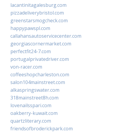
lacantinitagalesburg.com
pizzadeliverybristol.com
greenstarsmogcheck.com
happypawspl.com
callahansautoservicecenter.com
georgiascornermarket.com
perfectfit24-7.com
portugalprivatedriver.com
von-racer.com
coffeeshopcharleston.com
salon104mainstreet.com
alkaspringswater.com
318mainstreet8h.com
lovenailsspari.com
oakberry-kuwait.com
quartzliterary.com
friendsofbroderickpark.com