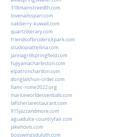
318mainstreet8h.com
lovenailsspari.com
oakberry-kuwait.com
quartzliterary.com
friendsofbroderickpark.com
studiopiattellina.com
jannagrillspringfield.com
fujiyamacharleston.com
elpatronchardon.com
donglaishun-order.com
fiamc-rome2022.org
mariceworldessentials.com
lafisheriarestaurant.com
915jazzandmore.com
aguadulce-countryfair.com
jakehovis.com
bosswingsduluth.com