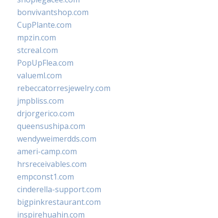
bonvivantshop.com
CupPlante.com
mpzin.com
stcreal.com
PopUpFlea.com
valueml.com
rebeccatorresjewelry.com
jmpbliss.com
drjorgerico.com
queensushipa.com
wendyweimerdds.com
ameri-camp.com
hrsreceivables.com
empconst1.com
cinderella-support.com
bigpinkrestaurant.com
inspirehuahin.com