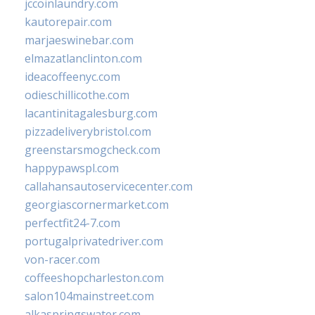
jccoinlaundry.com
kautorepair.com
marjaeswinebar.com
elmazatlanclinton.com
ideacoffeenyc.com
odieschillicothe.com
lacantinitagalesburg.com
pizzadeliverybristol.com
greenstarsmogcheck.com
happypawspl.com
callahansautoservicecenter.com
georgiascornermarket.com
perfectfit24-7.com
portugalprivatedriver.com
von-racer.com
coffeeshopcharleston.com
salon104mainstreet.com
alkaspringswater.com