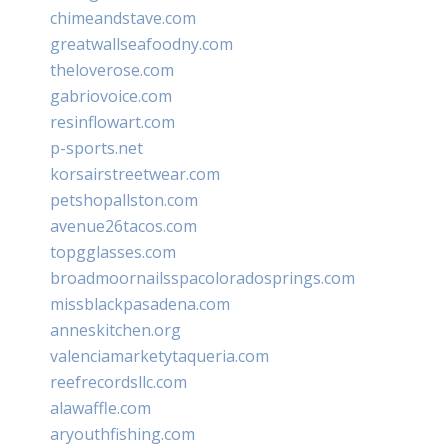
chimeandstave.com
greatwallseafoodny.com
theloverose.com
gabriovoice.com
resinflowart.com
p-sports.net
korsairstreetwear.com
petshopallston.com
avenue26tacos.com
topgglasses.com
broadmoornailsspacoloradosprings.com
missblackpasadena.com
anneskitchen.org
valenciamarketytaqueria.com
reefrecordsllc.com
alawaffle.com
aryouthfishing.com