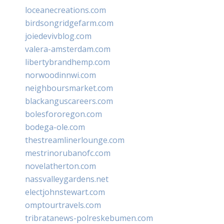
loceanecreations.com
birdsongridgefarm.com
joiedevivblog.com
valera-amsterdam.com
libertybrandhemp.com
norwoodinnwi.com
neighboursmarket.com
blackanguscareers.com
bolesfororegon.com
bodega-ole.com
thestreamlinerlounge.com
mestrinorubanofc.com
novelatherton.com
nassvalleygardens.net
electjohnstewart.com
omptourtravels.com
tribratanews-polreskebumen.com