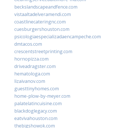
beckslandscapeandfence.com
vistaaltadelveramendi.com
coastlinecateringnc.com
cuesburgershouston.com
psicologiaespecializadaencampeche.com
dmtacos.com
crescentstreetprinting.com
hornopizza.com
driveadragster.com
hematologa.com
lizaivanov.com
guesttinyhomes.com
home-plow-by-meyer.com
palatelatincuisine.com
blackdoglegacy.com
eatvivahouston.com
thebigshowok.com