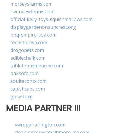
morseysfarms.com
riverviewtennis.com
official-kelly-toys-squishmallows.com
displaygardenonsuncrest.org
bbq-empire-usa.com
feedstoreva.com
drogopets.com
ediblechalk.com
tabletennisnearme.com
oaksofa.com
soultacohtx.com
capishcaps.com
gpsyfl.org
MEDIA PARTNER III
vwrepairarlington.com
cleaningservicebaltimore-md.com