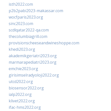
isth2022.com
p2b2pabi2023-makassar.com
wocfparis2023.org
sinc2023.com
scdlqatar2022-qa.com
thecolumbiagrill.com
provisionscheeseandwineshoppe.com
khedi2023.org
akademikgeriatri2023.org
marmarapediatri2023.org
emchie2023.org
girisimselradyoloji2022.org
utcd2022.org
biosensor2022.org
ialp2022.org
klivet2022.org
ifac-hms2022.org