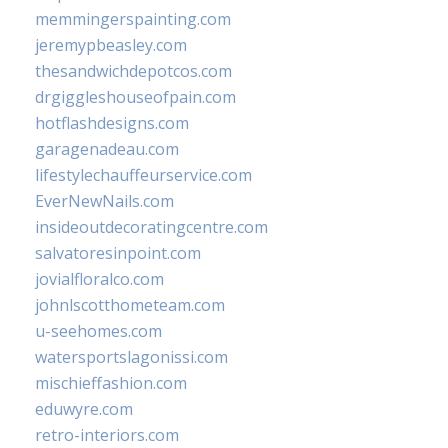
memmingerspainting.com
jeremypbeasley.com
thesandwichdepotcos.com
drgiggleshouseofpain.com
hotflashdesigns.com
garagenadeau.com
lifestylechauffeurservice.com
EverNewNails.com
insideoutdecoratingcentre.com
salvatoresinpoint.com
jovialfloralco.com
johnlscotthometeam.com
u-seehomes.com
watersportslagonissi.com
mischieffashion.com
eduwyre.com
retro-interiors.com