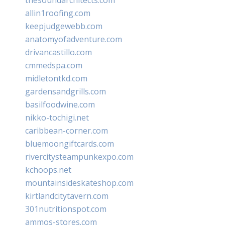
allin1roofing.com
keepjudgewebb.com
anatomyofadventure.com
drivancastillo.com
cmmedspa.com
midletontkd.com
gardensandgrills.com
basilfoodwine.com
nikko-tochigi.net
caribbean-corner.com
bluemoongiftcards.com
rivercitysteampunkexpo.com
kchoops.net
mountainsideskateshop.com
kirtlandcitytavern.com
301nutritionspot.com
ammos-stores.com