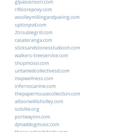
glpascensori.com
rifloorepoxy.com
woolleymillingandpaving.com
uptonpvd.com
2troublegrill.com
casateranga.com
sticksandstonesstudiooh.com
walkers-treeservice.com
shopmossi.com
untamedcollectivesd.com
mxpwellness.com
infernocanine.com
thepaperhousecollection.com
allisonwillisholley.com
solslite.org
portwayinn.com
djmaddogmusic.com
thesoundarchitects.com