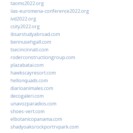
taoms2022.org
iias-euromena-conference2022.org
ivd2022.org
csity2022.org
ibsarstudyabroad.com
bennusehgall.com
tsecincinnati.com
roderconstructiongroup.com
plazabatai.com
hawkscayresort.com
hellonquads.com
diarioanimales.com
decogaleri.com
unavozparadios.com
shoes-vert.com
elbotanicopanama.com
shadyoaksrockportrvpark.com