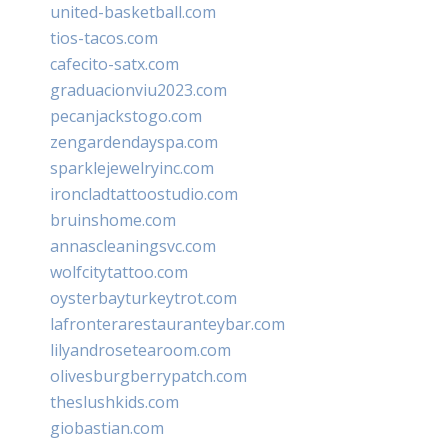
united-basketball.com
tios-tacos.com
cafecito-satx.com
graduacionviu2023.com
pecanjackstogo.com
zengardendayspa.com
sparklejewelryinc.com
ironcladtattoostudio.com
bruinshome.com
annascleaningsvc.com
wolfcitytattoo.com
oysterbayturkeytrot.com
lafronterarestauranteybar.com
lilyandrosetearoom.com
olivesburgberrypatch.com
theslushkids.com
giobastian.com