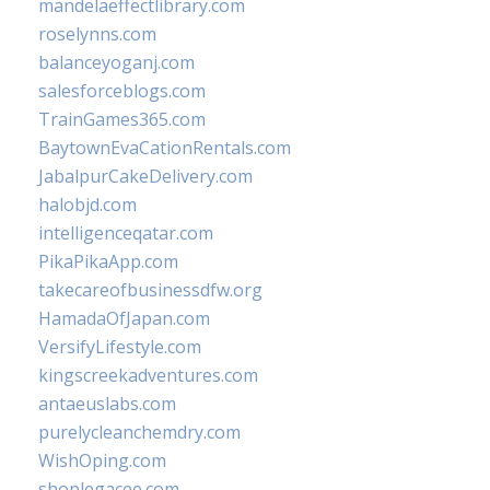
mandelaeffectlibrary.com
roselynns.com
balanceyoganj.com
salesforceblogs.com
TrainGames365.com
BaytownEvaCationRentals.com
JabalpurCakeDelivery.com
halobjd.com
intelligenceqatar.com
PikaPikaApp.com
takecareofbusinessdfw.org
HamadaOfJapan.com
VersifyLifestyle.com
kingscreekadventures.com
antaeuslabs.com
purelycleanchemdry.com
WishOping.com
shoplegacee.com