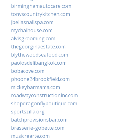
birminghamautocare.com
tonyscountrykitchen.com
jbellasnailspa.com
mychaihouse.com
alvisgrooming.com
thegeorginaestate.com
blythewoodseafood.com
paolosdelibangkok.com
bobacove.com
phoone24brookfield.com
mickeybarmama.com
roadwayconstructioninc.com
shopdragonflyboutique.com
sportszilla.org
batchprovisionsbar.com
brasserie-gobette.com
musicrearte.com