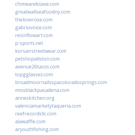
chimeandstave.com
greatwallseafoodny.com
theloverose.com
gabriovoice.com
resinflowart.com
p-sports.net
korsairstreetwear.com
petshopallston.com
avenue26tacos.com
topgglasses.com
broadmoornailsspacoloradosprings.com
missblackpasadena.com
anneskitchen.org
valenciamarketytaqueria.com
reefrecordsllc.com
alawaffle.com
aryouthfishing.com