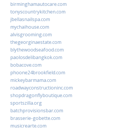
birminghamautocare.com
tonyscountrykitchen.com
jbellasnailspa.com
mychaihouse.com
alvisgrooming.com
thegeorginaestate.com
blythewoodseafood.com
paolosdelibangkok.com
bobacove.com
phoone24brookfield.com
mickeybarmama.com
roadwayconstructioninc.com
shopdragonflyboutique.com
sportszilla.org
batchprovisionsbar.com
brasserie-gobette.com
musicrearte.com