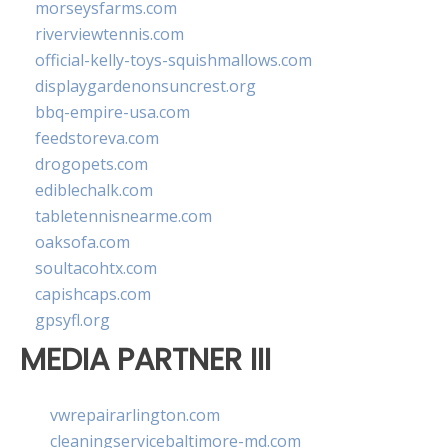
morseysfarms.com
riverviewtennis.com
official-kelly-toys-squishmallows.com
displaygardenonsuncrest.org
bbq-empire-usa.com
feedstoreva.com
drogopets.com
ediblechalk.com
tabletennisnearme.com
oaksofa.com
soultacohtx.com
capishcaps.com
gpsyfl.org
MEDIA PARTNER III
vwrepairarlington.com
cleaningservicebaltimore-md.com