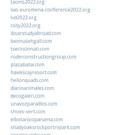
taoms2022.org
iias-euromena-conference2022.org
ivd2022.org
csity2022.org
ibsarstudyabroad.com
bennusehgall.com
tsecincinnati.com
roderconstructiongroup.com
plazabatai.com
hawkscayresort.com
hellonquads.com
diarioanimales.com
decogaleri.com
unavozparadios.com
shoes-vert.com
elbotanicopanama.com
shadyoaksrockportrvpark.com