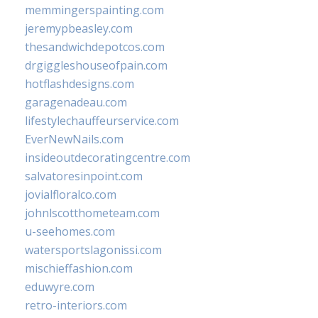
memmingerspainting.com
jeremypbeasley.com
thesandwichdepotcos.com
drgiggleshouseofpain.com
hotflashdesigns.com
garagenadeau.com
lifestylechauffeurservice.com
EverNewNails.com
insideoutdecoratingcentre.com
salvatoresinpoint.com
jovialfloralco.com
johnlscotthometeam.com
u-seehomes.com
watersportslagonissi.com
mischieffashion.com
eduwyre.com
retro-interiors.com