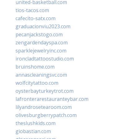
united-basketball.com
tios-tacos.com
cafecito-satx.com
graduacionviu2023.com
pecanjackstogo.com
zengardendayspa.com
sparklejewelryinc.com
ironcladtattoostudio.com
bruinshome.com
annascleaningsvc.com
wolfcitytattoo.com
oysterbayturkeytrot.com
lafronterarestauranteybar.com
lilyandrosetearoom.com
olivesburgberrypatch.com
theslushkids.com
giobastian.com