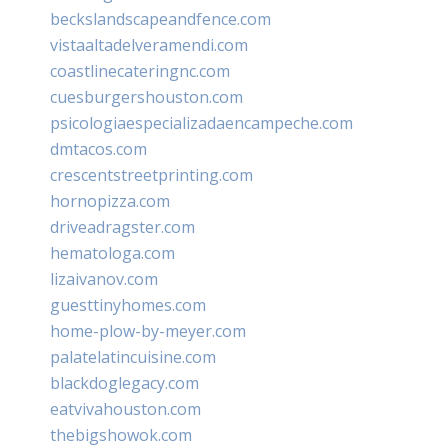
beckslandscapeandfence.com
vistaaltadelveramendi.com
coastlinecateringnc.com
cuesburgershouston.com
psicologiaespecializadaencampeche.com
dmtacos.com
crescentstreetprinting.com
hornopizza.com
driveadragster.com
hematologa.com
lizaivanov.com
guesttinyhomes.com
home-plow-by-meyer.com
palatelatincuisine.com
blackdoglegacy.com
eatvivahouston.com
thebigshowok.com