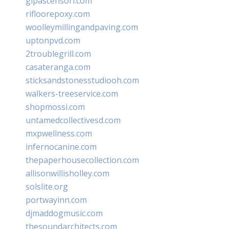
glpascensori.com
rifloorepoxy.com
woolleymillingandpaving.com
uptonpvd.com
2troublegrill.com
casateranga.com
sticksandstonesstudiooh.com
walkers-treeservice.com
shopmossi.com
untamedcollectivesd.com
mxpwellness.com
infernocanine.com
thepaperhousecollection.com
allisonwillisholley.com
solslite.org
portwayinn.com
djmaddogmusic.com
thesoundarchitects.com