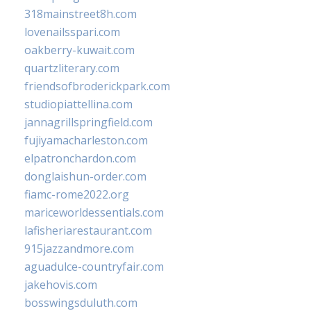
318mainstreet8h.com
lovenailsspari.com
oakberry-kuwait.com
quartzliterary.com
friendsofbroderickpark.com
studiopiattellina.com
jannagrillspringfield.com
fujiyamacharleston.com
elpatronchardon.com
donglaishun-order.com
fiamc-rome2022.org
mariceworldessentials.com
lafisheriarestaurant.com
915jazzandmore.com
aguadulce-countryfair.com
jakehovis.com
bosswingsduluth.com