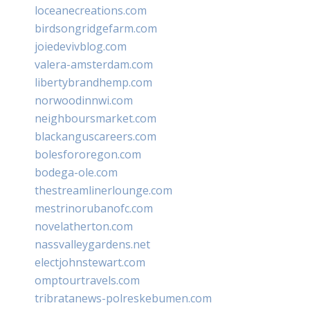
loceanecreations.com
birdsongridgefarm.com
joiedevivblog.com
valera-amsterdam.com
libertybrandhemp.com
norwoodinnwi.com
neighboursmarket.com
blackanguscareers.com
bolesfororegon.com
bodega-ole.com
thestreamlinerlounge.com
mestrinorubanofc.com
novelatherton.com
nassvalleygardens.net
electjohnstewart.com
omptourtravels.com
tribratanews-polreskebumen.com