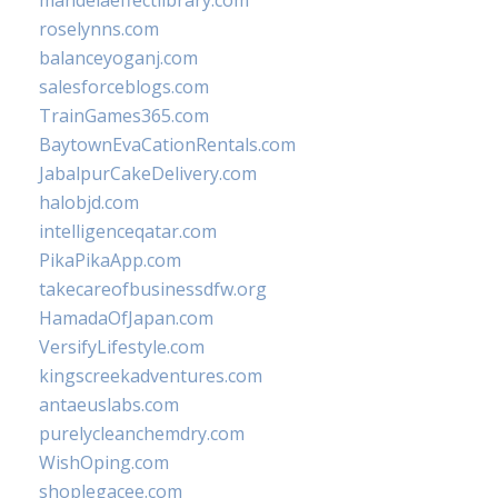
mandelaeffectlibrary.com
roselynns.com
balanceyoganj.com
salesforceblogs.com
TrainGames365.com
BaytownEvaCationRentals.com
JabalpurCakeDelivery.com
halobjd.com
intelligenceqatar.com
PikaPikaApp.com
takecareofbusinessdfw.org
HamadaOfJapan.com
VersifyLifestyle.com
kingscreekadventures.com
antaeuslabs.com
purelycleanchemdry.com
WishOping.com
shoplegacee.com