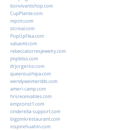
bonvivantshop.com
CupPlante.com
mpzin.com
stcreal.com
PopUpFlea.com
valueml.com
rebeccatorresjewelry.com
jmpbliss.com
drjorgerico.com
queensushipa.com
wendyweimerdds.com
ameri-camp.com
hrsreceivables.com
empconst1.com
cinderella-support.com
bigpinkrestaurant.com
inspirehuahin.com