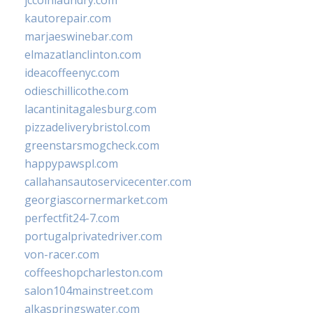
jccoinlaundry.com
kautorepair.com
marjaeswinebar.com
elmazatlanclinton.com
ideacoffeenyc.com
odieschillicothe.com
lacantinitagalesburg.com
pizzadeliverybristol.com
greenstarsmogcheck.com
happypawspl.com
callahansautoservicecenter.com
georgiascornermarket.com
perfectfit24-7.com
portugalprivatedriver.com
von-racer.com
coffeeshopcharleston.com
salon104mainstreet.com
alkaspringswater.com