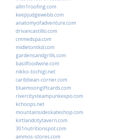
allin1roofing.com
keepjudgewebb.com
anatomyofadventure.com
drivancastillo.com
cmmedspa.com
midletontkd.com
gardensandgrills.com
basilfoodwine.com
nikko-tochigi.net
caribbean-corner.com
bluemoongiftcards.com
rivercitysteampunkexpo.com
kchoops.net
mountainsideskateshop.com
kirtlandcitytavern.com
301nutritionspot.com
ammos-stores.com