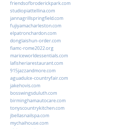
friendsofbroderickpark.com
studiopiattellina.com
jannagrillspringfield.com
fujiyamacharleston.com
elpatronchardon.com
donglaishun-order.com
fiamc-rome2022.org
mariceworldessentials.com
lafisheriarestaurant.com
915jazzandmore.com
aguadulce-countryfair.com
jakehovis.com
bosswingsduluth.com
birminghamautocare.com
tonyscountrykitchen.com
jbellasnailspa.com
mychaihouse.com