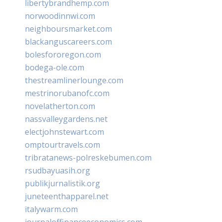
libertybrandhemp.com
norwoodinnwi.com
neighboursmarket.com
blackanguscareers.com
bolesfororegon.com
bodega-ole.com
thestreamlinerlounge.com
mestrinorubanofc.com
novelatherton.com
nassvalleygardens.net
electjohnstewart.com
omptourtravels.com
tribratanews-polreskebumen.com
rsudbayuasih.org
publikjurnalistik.org
juneteenthapparel.net
italywarm.com
journaloffinanceeconomics.com