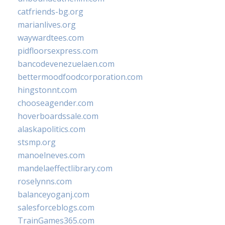
catfriends-bg.org
marianlives.org
waywardtees.com
pidfloorsexpress.com
bancodevenezuelaen.com
bettermoodfoodcorporation.com
hingstonnt.com
chooseagender.com
hoverboardssale.com
alaskapolitics.com
stsmp.org
manoelneves.com
mandelaeffectlibrary.com
roselynns.com
balanceyoganj.com
salesforceblogs.com
TrainGames365.com