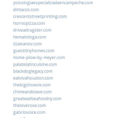
psicologiaespecializadaencampeche.com
dmtacos.com
crescentstreetprinting.com
hornopizza.com
driveadragster.com
hematologa.com
lizaivanov.com
guesttinyhomes.com
home-plow-by-meyer.com
palatelatincuisine.com
blackdoglegacy.com
eatvivahouston.com
thebigshowok.com
chimeandstave.com
greatwallseafoodny.com
theloverose.com
gabriovoice.com