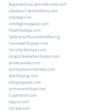
BaytownEvaCationRentals.com
JabalpurCakeDelivery.com
halobjd.com
intelligenceqatar.com
PikaPikaApp.com
takecareofbusinessdfw.org
HamadaOfJapan.com
VersifyLifestyle.com
kingscreekadventures.com
antaeuslabs.com
purelycleanchemdry.com
WishOping.com
shoplegacee.com
bonvivantshop.com
CupPlante.com
mpzin.com
stcreal.com