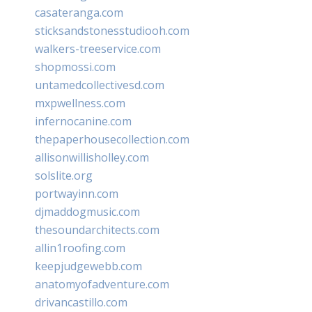
casateranga.com
sticksandstonesstudiooh.com
walkers-treeservice.com
shopmossi.com
untamedcollectivesd.com
mxpwellness.com
infernocanine.com
thepaperhousecollection.com
allisonwillisholley.com
solslite.org
portwayinn.com
djmaddogmusic.com
thesoundarchitects.com
allin1roofing.com
keepjudgewebb.com
anatomyofadventure.com
drivancastillo.com