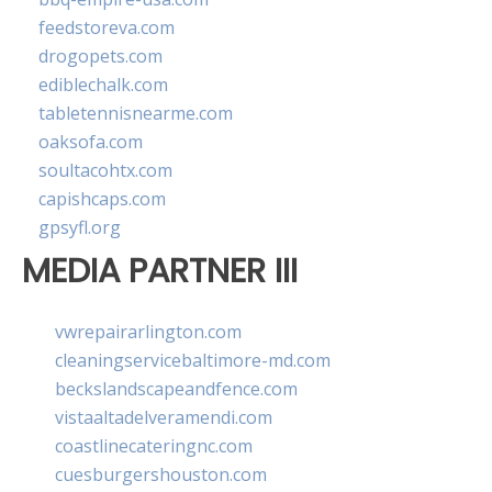
feedstoreva.com
drogopets.com
ediblechalk.com
tabletennisnearme.com
oaksofa.com
soultacohtx.com
capishcaps.com
gpsyfl.org
MEDIA PARTNER III
vwrepairarlington.com
cleaningservicebaltimore-md.com
beckslandscapeandfence.com
vistaaltadelveramendi.com
coastlinecateringnc.com
cuesburgershouston.com