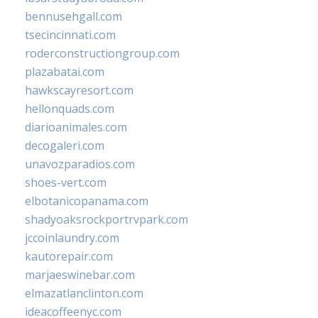
bennusehgall.com
tsecincinnati.com
roderconstructiongroup.com
plazabatai.com
hawkscayresort.com
hellonquads.com
diarioanimales.com
decogaleri.com
unavozparadios.com
shoes-vert.com
elbotanicopanama.com
shadyoaksrockportrvpark.com
jccoinlaundry.com
kautorepair.com
marjaeswinebar.com
elmazatlanclinton.com
ideacoffeenyc.com