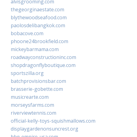
alvisgrooming.com
thegeorginaestate.com
blythewoodseafood.com
paolosdelibangkok.com
bobacove.com
phoone24brookfield.com
mickeybarmama.com
roadwayconstructioninc.com
shopdragonflyboutique.com
sportszilla.org
batchprovisionsbar.com
brasserie-gobette.com
musicrearte.com
morseysfarms.com
riverviewtennis.com
official-kelly-toys-squishmallows.com
displaygardenonsuncrest.org
bbq-empire-usa.com