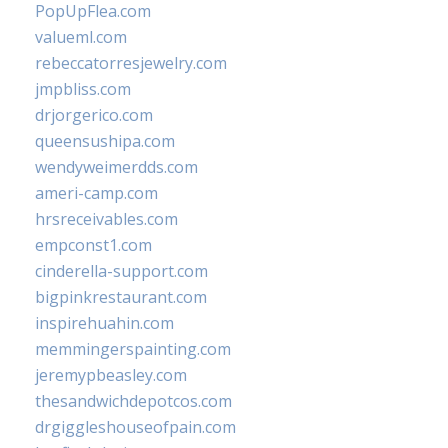
PopUpFlea.com
valueml.com
rebeccatorresjewelry.com
jmpbliss.com
drjorgerico.com
queensushipa.com
wendyweimerdds.com
ameri-camp.com
hrsreceivables.com
empconst1.com
cinderella-support.com
bigpinkrestaurant.com
inspirehuahin.com
memmingerspainting.com
jeremypbeasley.com
thesandwichdepotcos.com
drgiggleshouseofpain.com