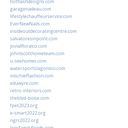
hotflashdesigns.com
garagenadeau.com
lifestylechauffeurservice.com
EverNewNails.com
insideoutdecoratingcentre.com
salvatoresinpoint.com
jovialfloralco.com
johnlscotthometeam.com
u-seehomes.com
watersportslagonissi.com
mischieffashion.com
eduwyre.com
retro-interiors.com
theblvd-boise.com
fpet2023.org
e-smart2022.org
ngrc2022.org
leesfamilyfoods.com