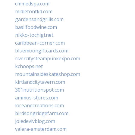
cmmedspa.com
midletontkd.com
gardensandgrills.com
basilfoodwine.com
nikko-tochigi.net
caribbean-corner.com
bluemoongiftcards.com
rivercitysteampunkexpo.com
kchoops.net
mountainsideskateshop.com
kirtlandcitytavern.com
301nutritionspot.com
ammos-stores.com
loceanecreations.com
birdsongridgefarm.com
joiedevivblog.com
valera-amsterdam.com