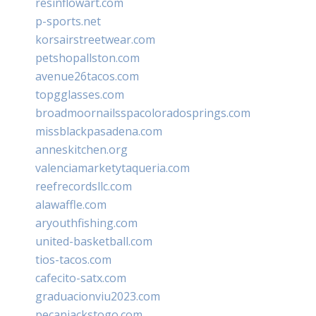
resinflowart.com
p-sports.net
korsairstreetwear.com
petshopallston.com
avenue26tacos.com
topgglasses.com
broadmoornailsspacoloradosprings.com
missblackpasadena.com
anneskitchen.org
valenciamarketytaqueria.com
reefrecordsllc.com
alawaffle.com
aryouthfishing.com
united-basketball.com
tios-tacos.com
cafecito-satx.com
graduacionviu2023.com
pecanjackstogo.com