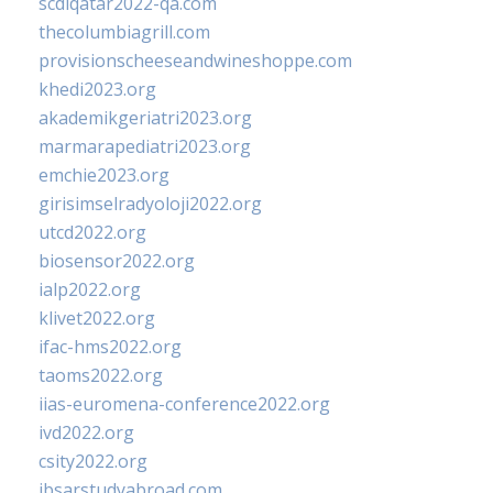
scdlqatar2022-qa.com
thecolumbiagrill.com
provisionscheeseandwineshoppe.com
khedi2023.org
akademikgeriatri2023.org
marmarapediatri2023.org
emchie2023.org
girisimselradyoloji2022.org
utcd2022.org
biosensor2022.org
ialp2022.org
klivet2022.org
ifac-hms2022.org
taoms2022.org
iias-euromena-conference2022.org
ivd2022.org
csity2022.org
ibsarstudyabroad.com