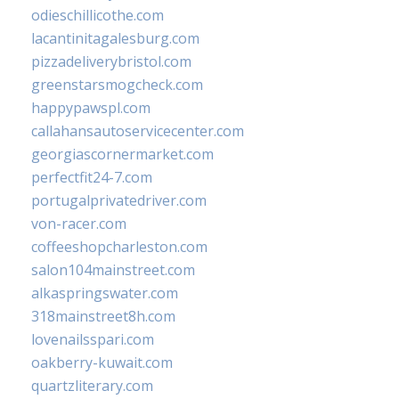
odieschillicothe.com
lacantinitagalesburg.com
pizzadeliverybristol.com
greenstarsmogcheck.com
happypawspl.com
callahansautoservicecenter.com
georgiascornermarket.com
perfectfit24-7.com
portugalprivatedriver.com
von-racer.com
coffeeshopcharleston.com
salon104mainstreet.com
alkaspringswater.com
318mainstreet8h.com
lovenailsspari.com
oakberry-kuwait.com
quartzliterary.com