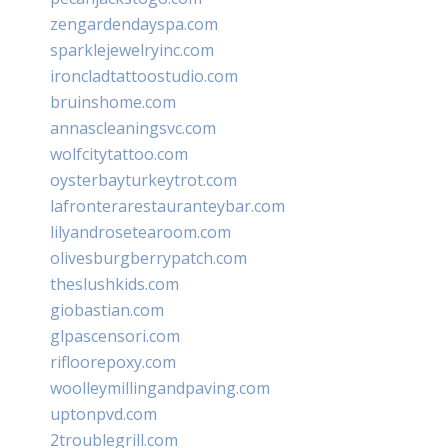
zengardendayspa.com
sparklejewelryinc.com
ironcladtattoostudio.com
bruinshome.com
annascleaningsvc.com
wolfcitytattoo.com
oysterbayturkeytrot.com
lafronterarestauranteybar.com
lilyandrosetearoom.com
olivesburgberrypatch.com
theslushkids.com
giobastian.com
glpascensori.com
rifloorepoxy.com
woolleymillingandpaving.com
uptonpvd.com
2troublegrill.com