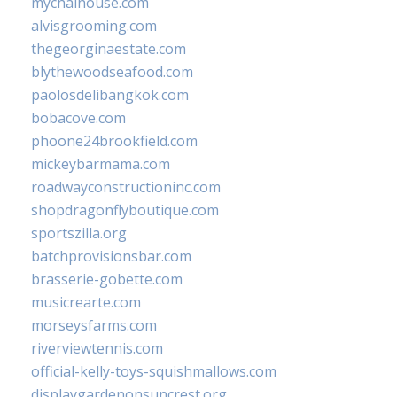
mychaihouse.com
alvisgrooming.com
thegeorginaestate.com
blythewoodseafood.com
paolosdelibangkok.com
bobacove.com
phoone24brookfield.com
mickeybarmama.com
roadwayconstructioninc.com
shopdragonflyboutique.com
sportszilla.org
batchprovisionsbar.com
brasserie-gobette.com
musicrearte.com
morseysfarms.com
riverviewtennis.com
official-kelly-toys-squishmallows.com
displaygardenonsuncrest.org