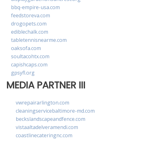
bbq-empire-usa.com
feedstoreva.com
drogopets.com
ediblechalk.com
tabletennisnearme.com
oaksofa.com
soultacohtx.com
capishcaps.com
gpsyfl.org
MEDIA PARTNER III
vwrepairarlington.com
cleaningservicebaltimore-md.com
beckslandscapeandfence.com
vistaaltadelveramendi.com
coastlinecateringnc.com