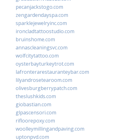
pecanjackstogo.com
zengardendayspa.com
sparklejewelryinc.com
ironcladtattoostudio.com
bruinshome.com
annascleaningsvc.com
wolfcitytattoo.com
oysterbayturkeytrot.com
lafronterarestauranteybar.com
lilyandrosetearoom.com
olivesburgberrypatch.com
theslushkids.com
giobastian.com
glpascensori.com
rifloorepoxy.com
woolleymillingandpaving.com
uptonpvd.com