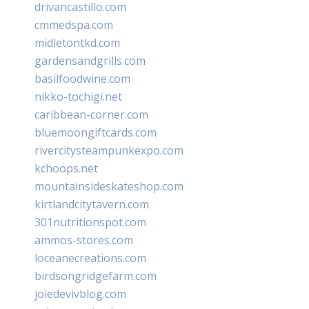
drivancastillo.com
cmmedspa.com
midletontkd.com
gardensandgrills.com
basilfoodwine.com
nikko-tochigi.net
caribbean-corner.com
bluemoongiftcards.com
rivercitysteampunkexpo.com
kchoops.net
mountainsideskateshop.com
kirtlandcitytavern.com
301nutritionspot.com
ammos-stores.com
loceanecreations.com
birdsongridgefarm.com
joiedevivblog.com