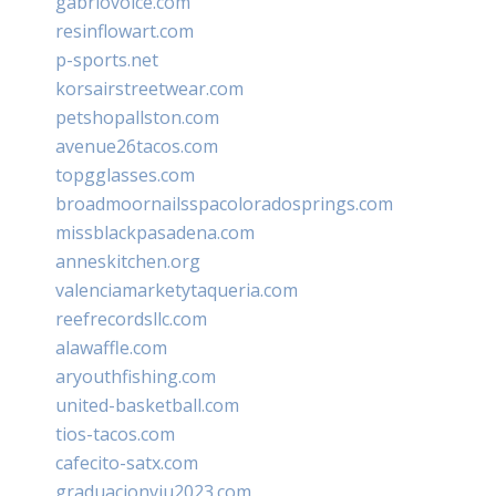
gabriovoice.com
resinflowart.com
p-sports.net
korsairstreetwear.com
petshopallston.com
avenue26tacos.com
topgglasses.com
broadmoornailsspacoloradosprings.com
missblackpasadena.com
anneskitchen.org
valenciamarketytaqueria.com
reefrecordsllc.com
alawaffle.com
aryouthfishing.com
united-basketball.com
tios-tacos.com
cafecito-satx.com
graduacionviu2023.com