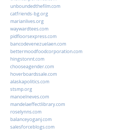
unboundedthefilm.com
catfriends-bg.org
marianlives.org
waywardtees.com
pidfloorsexpress.com
bancodevenezuelaen.com
bettermoodfoodcorporation.com
hingstonnt.com
chooseagender.com
hoverboardssale.com
alaskapolitics.com
stsmp.org
manoelneves.com
mandelaeffectlibrary.com
roselynns.com
balanceyoganj.com
salesforceblogs.com