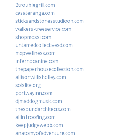
2troublegrill.com
casateranga.com
sticksandstonesstudiooh.com
walkers-treeservice.com
shopmossi.com
untamedcollectivesd.com
mxpwellness.com
infernocanine.com
thepaperhousecollection.com
allisonwillisholley.com
solslite.org
portwayinn.com
djmaddogmusic.com
thesoundarchitects.com
allin1roofing.com
keepjudgewebb.com
anatomyofadventure.com