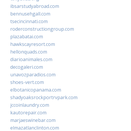
ibsarstudyabroad.com
bennusehgall.com
tsecincinnati.com
roderconstructiongroup.com
plazabatai.com
hawkscayresort.com
hellonquads.com
diarioanimales.com
decogaleri.com
unavozparadios.com
shoes-vert.com
elbotanicopanama.com
shadyoaksrockportrvpark.com
jccoinlaundry.com
kautorepair.com
marjaeswinebar.com
elmazatlanclinton.com