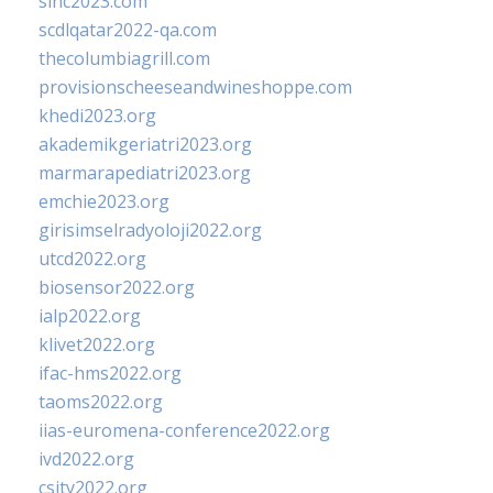
sinc2023.com
scdlqatar2022-qa.com
thecolumbiagrill.com
provisionscheeseandwineshoppe.com
khedi2023.org
akademikgeriatri2023.org
marmarapediatri2023.org
emchie2023.org
girisimselradyoloji2022.org
utcd2022.org
biosensor2022.org
ialp2022.org
klivet2022.org
ifac-hms2022.org
taoms2022.org
iias-euromena-conference2022.org
ivd2022.org
csity2022.org