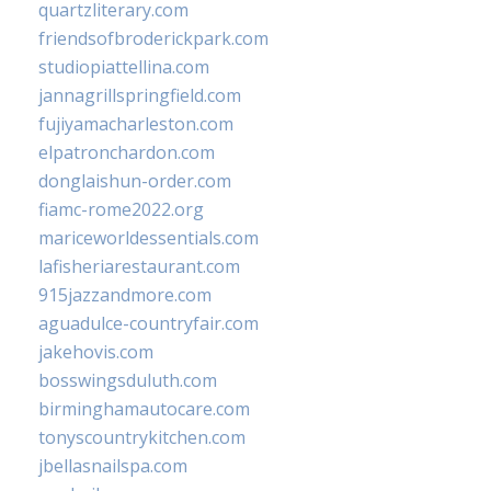
quartzliterary.com
friendsofbroderickpark.com
studiopiattellina.com
jannagrillspringfield.com
fujiyamacharleston.com
elpatronchardon.com
donglaishun-order.com
fiamc-rome2022.org
mariceworldessentials.com
lafisheriarestaurant.com
915jazzandmore.com
aguadulce-countryfair.com
jakehovis.com
bosswingsduluth.com
birminghamautocare.com
tonyscountrykitchen.com
jbellasnailspa.com