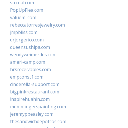
stcreal.com
PopUpFlea.com
valueml.com
rebeccatorresjewelry.com
jmpbliss.com
drjorgerico.com
queensushipa.com
wendyweimerdds.com
ameri-camp.com
hrsreceivables.com
empconst1.com
cinderella-support.com
bigpinkrestaurant.com
inspirehuahin.com
memmingerspainting.com
jeremypbeasley.com
thesandwichdepotcos.com