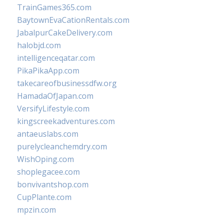
TrainGames365.com
BaytownEvaCationRentals.com
JabalpurCakeDelivery.com
halobjd.com
intelligenceqatar.com
PikaPikaApp.com
takecareofbusinessdfw.org
HamadaOfJapan.com
VersifyLifestyle.com
kingscreekadventures.com
antaeuslabs.com
purelycleanchemdry.com
WishOping.com
shoplegacee.com
bonvivantshop.com
CupPlante.com
mpzin.com