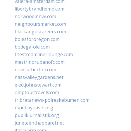
valera-amsterdam.com
libertybrandhemp.com
norwoodinnwi.com
neighboursmarket.com
blackanguscareers.com
bolesfororegon.com
bodega-ole.com
thestreamlinerlounge.com
mestrinorubanofc.com
novelatherton.com
nassvalleygardens.net
electjohnstewart.com
omptourtravels.com
tribratanews-polreskebumen.com
rsudbayuasih.org
publikjurnalistik.org
juneteenthapparel.net
italywarm.com