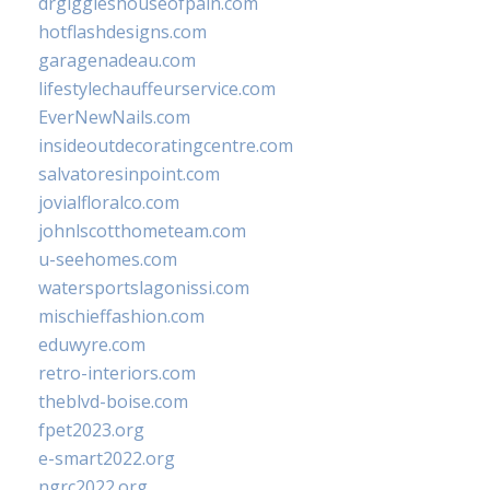
drgiggleshouseofpain.com
hotflashdesigns.com
garagenadeau.com
lifestylechauffeurservice.com
EverNewNails.com
insideoutdecoratingcentre.com
salvatoresinpoint.com
jovialfloralco.com
johnlscotthometeam.com
u-seehomes.com
watersportslagonissi.com
mischieffashion.com
eduwyre.com
retro-interiors.com
theblvd-boise.com
fpet2023.org
e-smart2022.org
ngrc2022.org