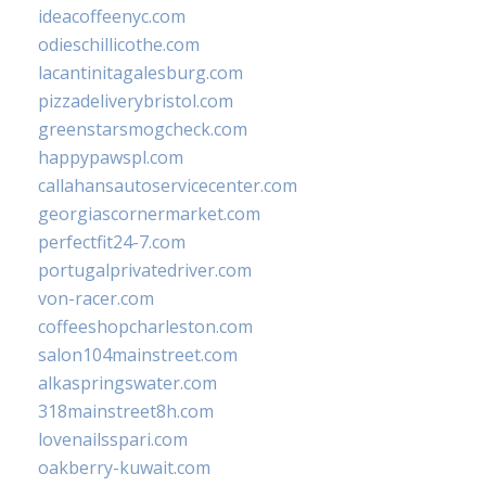
ideacoffeenyc.com
odieschillicothe.com
lacantinitagalesburg.com
pizzadeliverybristol.com
greenstarsmogcheck.com
happypawspl.com
callahansautoservicecenter.com
georgiascornermarket.com
perfectfit24-7.com
portugalprivatedriver.com
von-racer.com
coffeeshopcharleston.com
salon104mainstreet.com
alkaspringswater.com
318mainstreet8h.com
lovenailsspari.com
oakberry-kuwait.com