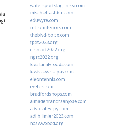
watersportslagonissi.com
mischieffashion.com
sia
eduwyre.com
agi
retro-interiors.com
theblvd-boise.com
fpet2023.org
e-smart2022.org
ngrc2022.org
leesfamilyfoods.com
lewis-lewis-cpas.com
eleontennis.com
cyetus.com
bradfordshops.com
almadenranchsanjose.com
advocatevijay.com
adlibilimler2023.com
naswwebed.org