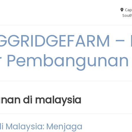
Cap
South
GGRIDGEFARM – I
r Pembangunan
nan di malaysia
 Malaysia: Menjaga