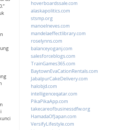
hoverboardssale.com
0.”
alaskapolitics.com
uk
stsmp.org
manoelneves.com
mandelaeffectlibrary.com
an
roselynns.com
kung
balanceyoganj.com
salesforceblogs.com
TrainGames365.com
BaytownEvaCationRentals.com
ung
JabalpurCakeDelivery.com
h
halobjd.com
intelligenceqatar.com
PikaPikaApp.com
an
takecareofbusinessdfw.org
i
HamadaOfJapan.com
kunci
VersifyLifestyle.com