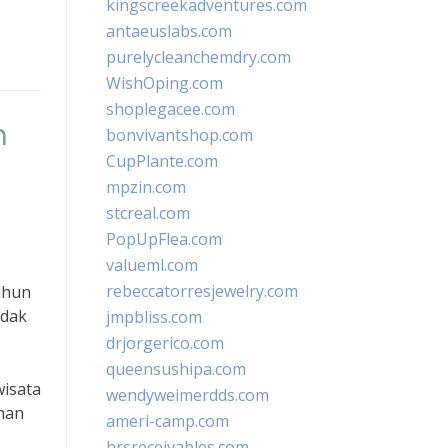
kingscreekadventures.com
antaeuslabs.com
purelycleanchemdry.com
WishOping.com
shoplegacee.com
n
bonvivantshop.com
CupPlante.com
mpzin.com
stcreal.com
PopUpFlea.com
valueml.com
rebeccatorresjewelry.com
ahun
idak
jmpbliss.com
drjorgerico.com
queensushipa.com
wisata
wendyweimerdds.com
uhan
ameri-camp.com
hrsreceivables.com