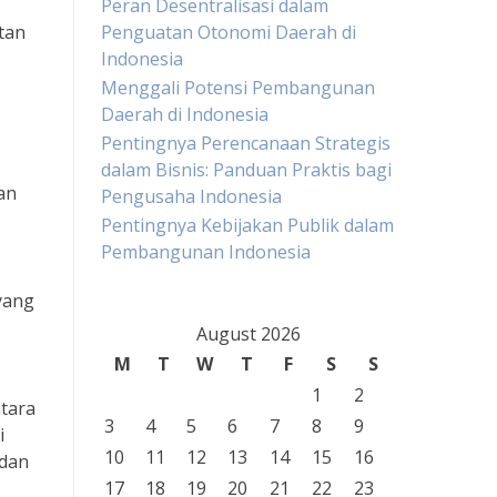
Peran Desentralisasi dalam
tan
Penguatan Otonomi Daerah di
Indonesia
Menggali Potensi Pembangunan
Daerah di Indonesia
Pentingnya Perencanaan Strategis
dalam Bisnis: Panduan Praktis bagi
an
Pengusaha Indonesia
Pentingnya Kebijakan Publik dalam
Pembangunan Indonesia
yang
August 2026
M
T
W
T
F
S
S
1
2
tara
3
4
5
6
7
8
9
i
10
11
12
13
14
15
16
 dan
,
17
18
19
20
21
22
23