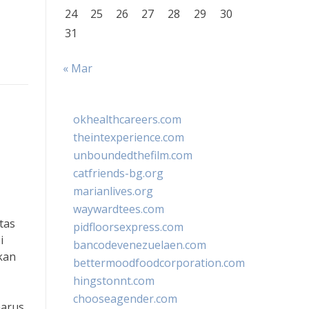
24
25
26
27
28
29
30
31
« Mar
okhealthcareers.com
theintexperience.com
unboundedthefilm.com
catfriends-bg.org
marianlives.org
waywardtees.com
tas
pidfloorsexpress.com
i
bancodevenezuelaen.com
ikan
bettermoodfoodcorporation.com
hingstonnt.com
chooseagender.com
harus