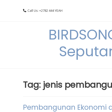
Skip
to
Call Us: +2782 444 YEAH
content
BIRDSON
Seputa
Tag:
jenis pembangu
Pembangunan Ekonomi di