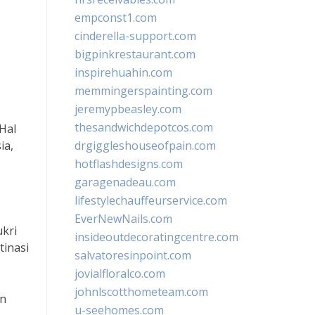
empconst1.com
cinderella-support.com
bigpinkrestaurant.com
inspirehuahin.com
memmingerspainting.com
jeremypbeasley.com
thesandwichdepotcos.com
Hal
ia,
drgiggleshouseofpain.com
hotflashdesigns.com
garagenadeau.com
lifestylechauffeurservice.com
EverNewNails.com
ukri
insideoutdecoratingcentre.com
inasi
salvatoresinpoint.com
jovialfloralco.com
johnlscotthometeam.com
an
u-seehomes.com