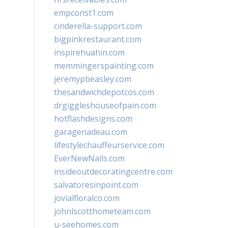
empconst1.com
cinderella-support.com
bigpinkrestaurant.com
inspirehuahin.com
memmingerspainting.com
jeremypbeasley.com
thesandwichdepotcos.com
drgiggleshouseofpain.com
hotflashdesigns.com
garagenadeau.com
lifestylechauffeurservice.com
EverNewNails.com
insideoutdecoratingcentre.com
salvatoresinpoint.com
jovialfloralco.com
johnlscotthometeam.com
u-seehomes.com