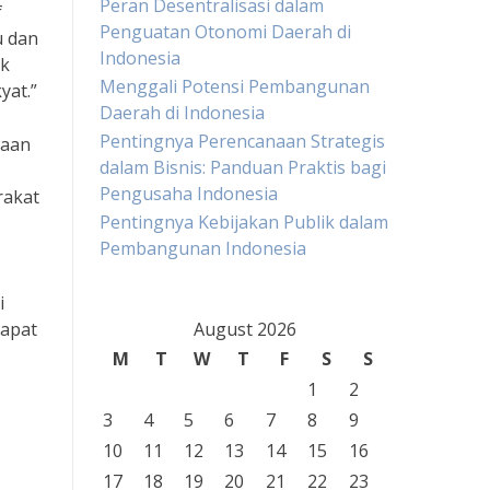
Peran Desentralisasi dalam
f
Penguatan Otonomi Daerah di
u dan
Indonesia
uk
Menggali Potensi Pembangunan
yat.”
Daerah di Indonesia
Pentingnya Perencanaan Strategis
raan
dalam Bisnis: Panduan Praktis bagi
Pengusaha Indonesia
rakat
Pentingnya Kebijakan Publik dalam
Pembangunan Indonesia
i
dapat
August 2026
M
T
W
T
F
S
S
1
2
3
4
5
6
7
8
9
10
11
12
13
14
15
16
17
18
19
20
21
22
23