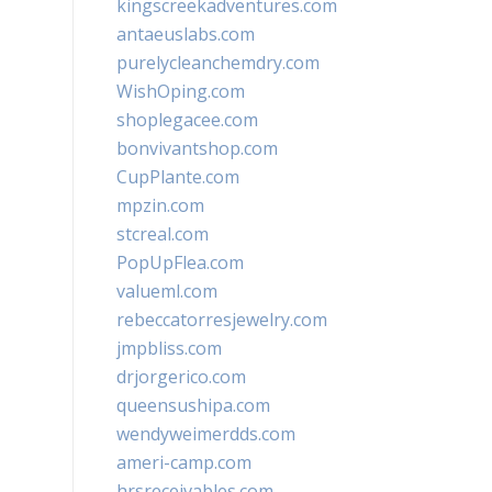
kingscreekadventures.com
antaeuslabs.com
purelycleanchemdry.com
WishOping.com
shoplegacee.com
bonvivantshop.com
CupPlante.com
mpzin.com
stcreal.com
PopUpFlea.com
valueml.com
rebeccatorresjewelry.com
jmpbliss.com
drjorgerico.com
queensushipa.com
wendyweimerdds.com
ameri-camp.com
hrsreceivables.com