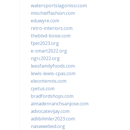
watersportslagonissi.com
mischieffashion.com
eduwyre.com
retro-interiors.com
theblvd-boise.com
fpet2023.org
e-smart2022.org
ngrc2022.org
leesfamilyfoods.com
lewis-lewis-cpas.com
eleontennis.com
cyetus.com
bradfordshops.com
almadenranchsanjose.com
advocatevijay.com
adlibilimler2023.com
naswwebed.org