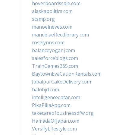
hoverboardssale.com
alaskapolitics.com
stsmp.org
manoelneves.com
mandelaeffectlibrary.com
roselynns.com
balanceyoganj.com
salesforceblogs.com
TrainGames365.com
BaytownEvaCationRentals.com
JabalpurCakeDelivery.com
halobjd.com
intelligenceqatar.com
PikaPikaApp.com
takecareofbusinessdfw.org
HamadaOfJapan.com
VersifyLifestyle.com