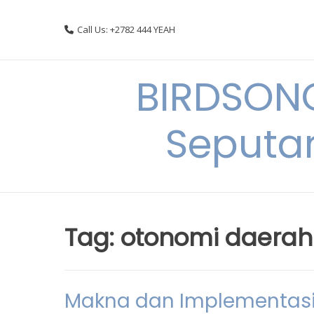
Skip
to
Call Us: +2782 444 YEAH
content
BIRDSON
Seputa
Tag:
otonomi daerah
Makna dan Implementasi